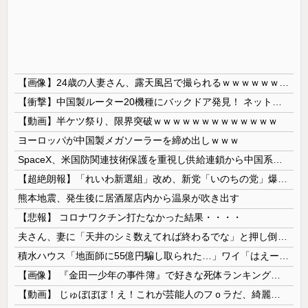
【画像】24歳の人妻さん、露天風呂で撮られるｗｗｗｗｗｗｗｗｗｗｗｗｗｗｗｗｗ
【衝撃】中国製ルーター20機種にバックドア発見！ ネットに繋ぐだけで35秒ごとに中国のサーバーと通信
【動画】半ケツ祭り、限界突破ｗｗｗｗｗｗｗｗｗｗｗｗｗ
ヨーロッパが中国製メガソーラーを締め出しｗｗｗ
SpaceX、米国防関連技術保護を重視し供給連鎖から中国系を完全排除へ 供給業者に「中国籍人員をSpaceX向けの生産に関わらせないこと」「中国...
【超絶朗報】「れいわ新選組」改め、新党「いのちの党」爆誕！！！うおおおおおおおお
熊本地震、発生後に居酒屋店内から温泉が吹き出す
【悲報】 コロナワクチン打たなかった結果・・・・
夫さん、妻に「天井のシミ数えてれば終わるでな」と押し倒されて性行為 → 凄いことになるｗｗｗｗｗ
積水ハウス「地面師に55億円騙し取られた…」ワイ「はえーかわいそう…会社滅茶苦茶やろなぁ」→
【画像】 『金田一少年の事件簿』で好きな死体ランキング１位がこちら！
【動画】 じゅぼぼぼ！え！これが芸能人のフｏラだ、綺麗な顔とお口でこんなことしているだ 笑