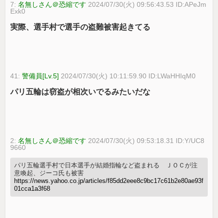
7:
名無しさん＠恐縮です
2024/07/30(火) 09:56:43.53 ID:APeJm
Exk0
実際、選手村で選手の盗難被害起きてる
41:
警備員[Lv.5]
2024/07/30(火) 10:11:59.90 ID:LWaHHIqM0
パリ五輪は窃盗が相次いでるみたいだな
2:
名無しさん＠恐縮です
2024/07/30(火) 09:53:18.31 ID:Y/UC8
9660
パリ五輪選手村で日本選手が結婚指輪など盗まれる ＪＯＣが注
意喚起、ジーコ氏も被害
https://news.yahoo.co.jp/articles/f85dd2eee8c9bc17c61b2e80ae93f
01cca1a3f68