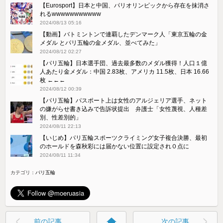
【Eurosport】日本と中国、パリオリンピックから存在を抹消さ
れるwwwwwwwwwww
2024/08/13 05:16
【動画】バトミントンで連覇したデンマーク人「東京五輪の金
メダル とパリ五輪の金メダル、並べてみた」
2024/08/12 02:27
【パリ五輪】日本選手団、過去最多数のメダル獲得！人口１億
人あたり金メダル：中国 2.83枚、アメリカ 11.5枚、日本 16.66
枚 ←←←
2024/08/12 00:39
【パリ五輪】パスポート上は女性のアルジェリア選手、ネット
の嫌がらせ書き込みで告訴状提出 弁護士「女性蔑視、人種差
別、性差別的」
2024/08/11 22:13
【いじめ】パリ五輪スポーツクライミング女子複合決勝、最初
のホールドを森秋彩には届かない位置に設定され０点に
2024/08/11 11:34
カテゴリ：
パリ五輪
home
前の記事
次の記事