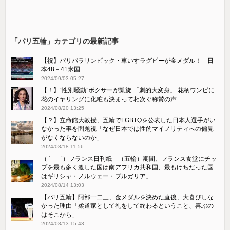
「パリ五輪」カテゴリの最新記事
【祝】パリパラリンピック・車いすラグビーが金メダル！ 日
本48－41米国
2024/09/03 05:27
【！】“性別騒動”ボクサーが凱旋 「劇的大変身」 花柄ワンピに
花のイヤリングに化粧も決まって相次ぐ称賛の声
2024/08/20 13:25
【？】立命館大教授、五輪でLGBTQを公表した日本人選手がい
なかった事を問題視「なぜ日本では性的マイノリティへの偏見
がなくならないのか」
2024/08/18 11:56
（ ´_ゝ`）フランス日刊紙「（五輪）期間、フランス食堂にチッ
プを最も多く渡した国は南アフリカ共和国、最もけちだった国
はギリシャ・ノルウェー・ブルガリア」
2024/08/14 13:03
【パリ五輪】阿部一二三、金メダルを決めた直後、大喜びしな
かった理由「柔道家として礼をして終わるということ、喜ぶの
はそこから」
2024/08/13 15:43