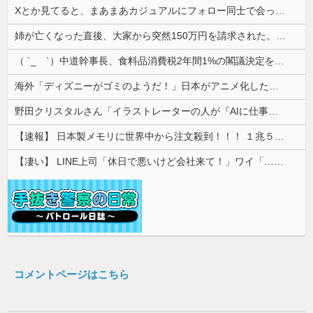
Xとか見てると、まあまあカジュアルにフォロー同士で会ったりするのすごいな。絶対私は無理だ
姉が亡くなった直後、大家から突然150万円を請求された。さらに信じられない発言まで飛び出して…
（ ´_ゝ`）中道幹事長、食料品消費税2年間1%の閣議決定を批判 → 記者「中道改革連合は食料品消費税ゼロを公約に掲げていたが？」→ 階猛氏「
海外「ディズニーがゴミのようだ！」日本がアニメ化した米人気SF作品に絶賛の声が殺到中
野田クリスタルさん「イラストレーターの人が『AIに仕事を奪われる』って言ってるけど、あなた達は"仕事を奪う側"じゃない？」
【速報】 日本製メモリに世界中から注文殺到！！！ １兆５０００億円で工場増築へ
【凄い】 LINE上司「休日で悪いけど会社来て！」ワイ「…無視」上司「マジでヤバいから！」←その結果ｗｗｗｗｗ
コメントページはこちら