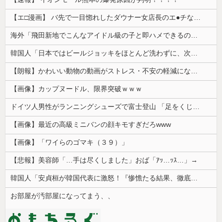
【エ□漫画】 バ先で一目惚れしたダウナー女店長のエ●チなサービスで給料0円…！弱点チクビ責めでイカせまくってわからせる…！
海外「飛田新地でこんなアイドル級の子と即ハメできるのかよ」⇒ 晒された無修正動画がコチラ
韓国人「日本ではビールジョッキをほとんど洗わずに、次の客に出すんだ！ これが証拠の映像だ!!」……あー、なるほどですねー。韓国には「アレ」がないんだ？
【朗報】かわいい動物の動画がストレス・不安の軽減になる可能性。英大学の研究で実証
【画像】カップヌードル、限界突破ｗｗｗ
ドイツ人男性がランニングシューズで富士登山 「足をくじいて動けない」
【画像】最近の高級ミニバンの顔キモすぎだろwww
【画像】「ワイらのゴマキ（３９）」
【悲報】美容師「…手は尽くしました」おば「ｱｯ…ｯｽ…」→
韓国人「安貞桓が韓国代表に激怒！『惨憺たる結果、徹底的な刷新が必要だ』と監督や協会を痛烈批判」
お部屋が汚部屋になってまう、、