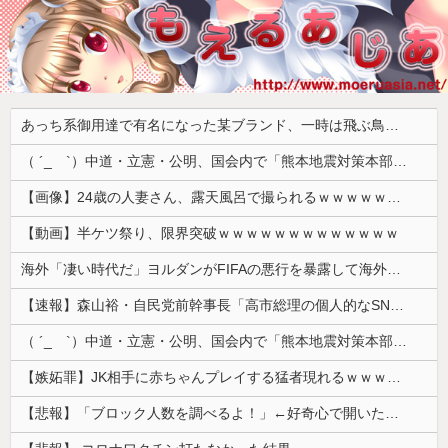
あっち系御用達で有名になった某ブランド、一時は飛ぶ鳥を落とす勢いだったが今期の業績は……
（ ´_ゝ`）中道・立憲・公明、国会内で「熊本地震対策本部会議」各省庁からヒアリング・現地から意見聴取「パーティション、人手、宿泊施設の不足や、外国人実習生の方々にも対応してほしい」今日の午後、政府に要望書を提出
【画像】24歳の人妻さん、露天風呂で撮られるｗｗｗｗｗｗｗｗｗｗｗｗｗｗｗｗｗ
【動画】半ケツ祭り、限界突破ｗｗｗｗｗｗｗｗｗｗｗｗｗ
海外「凄い時代だ」ヨルダンがFIFAの悪行を暴露して海外大騒ぎ！（海外の反応）
【速報】森山裕・自民党前幹事長「高市総理の個人的なSNS投稿が習近平主席を怒らせた」
（ ´_ゝ`）中道・立憲・公明、国会内で「熊本地震対策本部会議」各省庁からヒアリング・現地から意見聴取「パーティション、人手、宿泊施設の不足や、...
【嫉妬罪】JK相手に赤ちゃんプレイする猛者現れるｗｗｗｗｗ
【悲報】「ブロック人数を調べるよ！」←好奇心で開いたら終わるサイトだった【HotTweets】