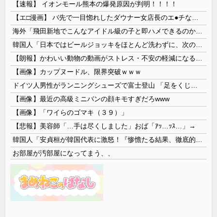
【速報】 イオンモール熊本の爆発原因が判明！！！！
【エ□漫画】 バ先で一目惚れしたダウナー女店長のエ●チなサービスで給料0円…！弱点チクビ責めでイカせまくってわからせる…！
海外「飛田新地でこんなアイドル級の子と即ハメできるのかよ」⇒ 晒された無修正動画がコチラ
韓国人「日本ではビールジョッキをほとんど洗わずに、次の客に出すんだ！ これが証拠の映像だ!!」……あー、なるほどですねー。韓国には「アレ」がないんだ？
【朗報】かわいい動物の動画がストレス・不安の軽減になる可能性。英大学の研究で実証
【画像】カップヌードル、限界突破ｗｗｗ
ドイツ人男性がランニングシューズで富士登山 「足をくじいて動けない」
【画像】最近の高級ミニバンの顔キモすぎだろwww
【画像】「ワイらのゴマキ（３９）」
【悲報】美容師「…手は尽くしました」おば「ｱｯ…ｯｽ…」→
韓国人「安貞桓が韓国代表に激怒！『惨憺たる結果、徹底的な刷新が必要だ』と監督や協会を痛烈批判」
お部屋が汚部屋になってまう、、