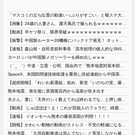
「マスコミの立ち位置の勘違いっぷりがすごい」と報ステ大越キャスターの台詞に視聴者絶句、高市とトランプを同列視させようという思惑がひしひしと
【画像】24歳の人妻さん、露天風呂で撮られるｗｗｗｗｗｗｗｗｗｗｗｗｗｗｗｗｗ
【動画】半ケツ祭り、限界突破ｗｗｗｗｗｗｗｗｗｗｗｗｗ
【衝撃】中国製ルーター20機種にバックドア発見！ ネットに繋ぐだけで35秒ごとに中国のサーバーと通信
【速報】森山裕・自民党前幹事長「高市総理の個人的なSNS投稿が習近平主席を怒らせた」
ヨーロッパが中国製メガソーラーを締め出しｗｗｗ
（ ´_ゝ`）中道・立憲・公明、国会内で「熊本地震対策本部会議」各省庁からヒアリング・現地から意見聴取「パーティション、人手、宿泊施設の不足や、...
SpaceX、米国防関連技術保護を重視し供給連鎖から中国系を完全排除へ 供給業者に「中国籍人員をSpaceX向けの生産に関わらせないこと」「中国...
【超絶朗報】「れいわ新選組」改め、新党「いのちの党」爆誕！！！うおおおおおおおお
熊本地震、発生後に居酒屋店内から温泉が吹き出す
夫さん、妻に「天井のシミ数えてれば終わるでな」と押し倒されて性行為 → 凄いことになるｗｗｗｗｗ
【動画】 じゅぼぼぼ！え！これが芸能人のフｏラだ、綺麗な顔とお口でこんなことしているだ 笑
【速報】 イオンモール熊本の爆発原因が判明！！！！
【朗報】かわいい動物の動画がストレス・不安の軽減になる可能性。英大学の研究で実証
熊本地震、「九州自動車道は混んでない」と実況しながら被災地へ向かう有名アナなどに批判殺到 全国紙記者「最新の状況をいち早く伝えることは報道機関としての責務」「情報を取り上げることには大きな意義がある」