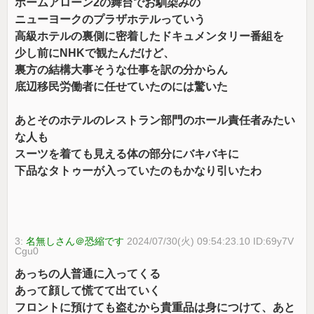
ホームアローン2の舞台でお馴染みの
ニューヨークのプラザホテルっていう
高級ホテルの裏側に密着したドキュメンタリー番組を
少し前にNHKで観たんだけど、
裏方の結構大事そうな仕事を訳の分からん
底辺移民労働者に任せていたのには驚いた
あとそのホテルのレストラン部門のホール責任者みたい
な人も
スーツを着ても見える体の部分にバキバキに
下品なタトゥーが入っていたのもかなり引いたわ
3:
名無しさん＠恐縮です
2024/07/30(火) 09:54:23.10 ID:69y7V
Cgu0
あっちの人普通に入ってくる
あって顔して慌てて出ていく
フロントに預けても盗むから貴重品は身につけて、あと