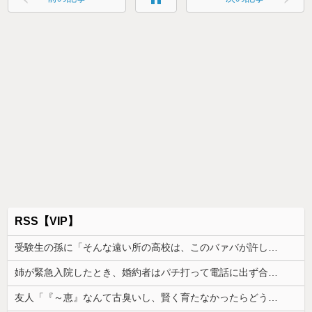
RSS【VIP】
受験生の孫に「そんな遠い所の高校は、このバァバが許しませんよ」と言い出したトメ。その瞬間、息子がブチギレて...
姉が緊急入院したとき、婚約者はパチ打って電話に出ず合コン向かった。GPSで場所を特定されて、双方の父親が乗り込んだ
友人「『～恵』なんて古臭いし、賢く育たなかったらどうするの？」私「そこまで言う？」→娘の名前を否定されてモヤモヤが止まらず…