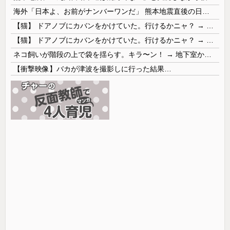
海外「日本よ、お前がナンバーワンだ」 熊本地震直後の日本の対応のスピードに世界が衝撃
【猫】 ドアノブにカバンをかけていた。行けるかニャ？ → 猫はこうなります…
【猫】 ドアノブにカバンをかけていた。行けるかニャ？ → 猫はこうなります…
ネコ飼いが階段の上で袋を揺らす。キラ〜ン！ → 地下室からヤツが現れる…
【衝撃映像】バカが津波を撮影しに行った結果…