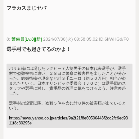
フラカスまじヤバ
8:
警備員[Lv.8][新]
2024/07/30(火) 09:58:05.02 ID:6kWHGd/F0
選手村でも起きてるのかよ！
パリ五輪に出場したラグビー７人制男子の日本代表選手が、選手
村で盗難被害に遭い、２８日に警察に被害届を出したことが分か
った。結婚指輪や現金など計３千ユーロ（約５０万円）相当が盗
まれたという。日本オリンピック委員会（ＪＯＣ）は選手団のス
タッフや選手に対し、貴重品の管理に気をつけるよう、注意喚起
した。
選手村の設置以降、盗難５件を含む計８件の被害届が出ていると
いう。
https://news.yahoo.co.jp/articles/9a2f21f8e60506448f2cc2fc9ed93
11f8c30295e