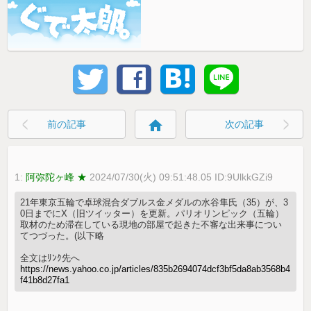
home
前の記事
次の記事
1:
阿弥陀ヶ峰 ★
2024/07/30(火) 09:51:48.05 ID:9UlkkGZi9
21年東京五輪で卓球混合ダブルス金メダルの水谷隼氏（35）が、3
0日までにX（旧ツイッター）を更新。パリオリンピック（五輪）
取材のため滞在している現地の部屋で起きた不審な出来事につい
てつづった。(以下略
全文はﾘﾝｸ先へ
https://news.yahoo.co.jp/articles/835b2694074dcf3bf5da8ab3568b4
f41b8d27fa1