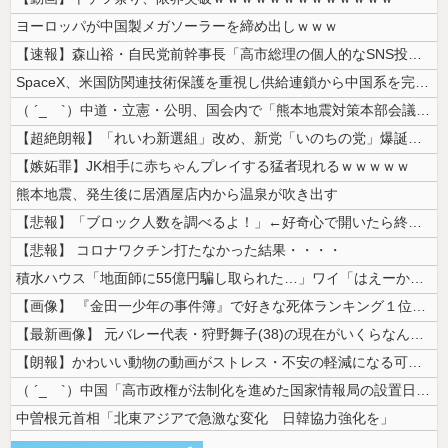
ヨーロッパが中国製メガソーラーを締め出しｗｗｗ
【速報】森山裕・自民党前幹事長「高市総理の個人的なSNS投稿が習近平主...
SpaceX、米国防関連技術保護を重視し供給連鎖から中国系を完全排除へ...
（ ´_ゝ`）中道・立憲・公明、国会内で「熊本地震対策本部会議」各省庁...
【超絶朗報】「れいわ新選組」改め、新党「いのちの党」爆誕！！！うおおお...
【嫉妬罪】JK相手に赤ちゃんプレイする猛者現れるｗｗｗｗｗ
熊本地震、発生後に居酒屋店内から温泉が吹き出す
【悲報】「ブロック人数を調べるよ！」←好奇心で開いたら終わるサイトだっ...
【悲報】 コロナワクチン打たなかった結果・・・・
積水ハウス「地面師に55億円騙し取られた…」ワイ「はえーかわいそう…会...
【画像】 『金田一少年の事件簿』で好きな死体ランキング１位がこちら！
【最新画像】 元バレー代表・狩野舞子(38)の現在がいくらなんでも即ハ...
【朗報】かわいい動物の動画がストレス・不安の軽減になる可能性。英大学の...
（ ´_ゝ`）中国「高市政権が法制化を進めた国家情報局の設置日が7月3...
中曽根元首相「北東アジアで急激な変化 日韓協力強化を」