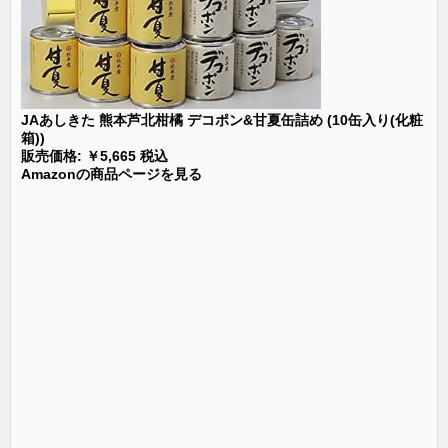
JAあしきた 熊本芦北柑橘 デコポン&甘夏缶詰め (10缶入り(化粧
箱))
販売価格: ￥5,665 税込
Amazonの商品ページを見る