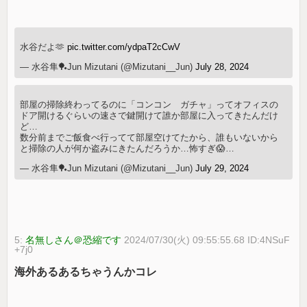
水谷だよ🫶
pic.twitter.com/ydpaT2cCwV
— 水谷隼🏓Jun Mizutani (@Mizutani__Jun)
July 28, 2024
部屋の掃除終わってるのに「コンコン ガチャ」ってオフィスの
ドア開けるぐらいの速さで鍵開けて誰か部屋に入ってきたんだけ
ど…
数分前までご飯食べ行ってて部屋空けてたから、誰もいないから
と掃除の人が何か盗みにきたんだろうか…怖すぎ😱…
— 水谷隼🏓Jun Mizutani (@Mizutani__Jun)
July 29, 2024
5:
名無しさん＠恐縮です
2024/07/30(火) 09:55:55.68 ID:4NSuF
+7j0
海外あるあるちゃうんかコレ