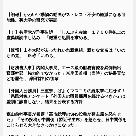
【朗報】かわいい動物の動画がストレス・不安の軽減になる可
能性。英大学の研究で実証
【！】共産党が刑事告訴 「しんぶん赤旗」１７００件以上の
虚偽購読申し込み 「厳重な処罰を求める」
【速報】山本太郎が去ったれいわ新選組、新たな党名は「いの
ちの党」 略称「いのち」
【財務省人事】内閣人事局、エース級の財務官僚を異例転出
官邸幹部「協力的でなかった」※岸田首相（当時）の秘書官な
どを歴任 、岸田首相の後輩
【外国人公務員】三重県、ぱよくマスコミの総攻撃に屈せず！
「県民対象アンケート『外国人の職員採用を続けるべきか』は
差別に該当しない」結果を公表する方針
森山前幹事長が暴露「高市総理のSNS投稿が習主席を怒らせ
た」 「その投稿が中国側（習近平主席）を怒らせ、日中関係を
こじらせる大きなきっかけになった」