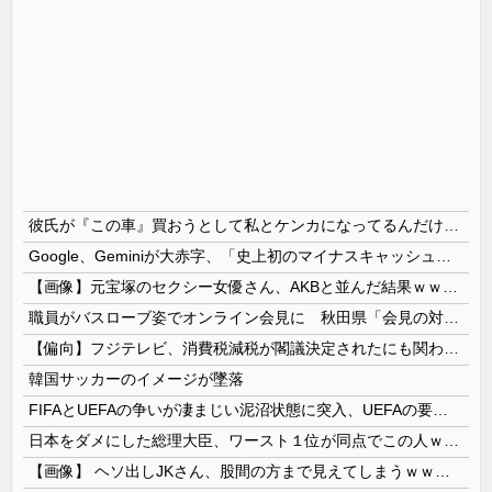
彼氏が『この車』買おうとして私とケンカになってるんだけどｗｗｗｗｗｗ
Google、Geminiが大赤字、「史上初のマイナスキャッシュフロー」に陥る
【画像】元宝塚のセクシー女優さん、AKBと並んだ結果ｗｗｗｗ
職員がバスローブ姿でオンライン会見に 秋田県「会見の対応に問題があった」
【偏向】フジテレビ、消費税減税が閣議決定されたにも関わらず、消費税減税に反対する大学生を用意して印象操作
韓国サッカーのイメージが墜落
FIFAとUEFAの争いが凄まじい泥沼状態に突入、UEFAの要求を呑んだFIFAだったがUEFA側は強硬姿勢を崩さず……
日本をダメにした総理大臣、ワースト１位が同点でこの人ｗｗｗｗｗｗ
【画像】 ヘソ出しJKさん、股間の方まで見えてしまうｗｗｗｗｗｗｗｗｗ