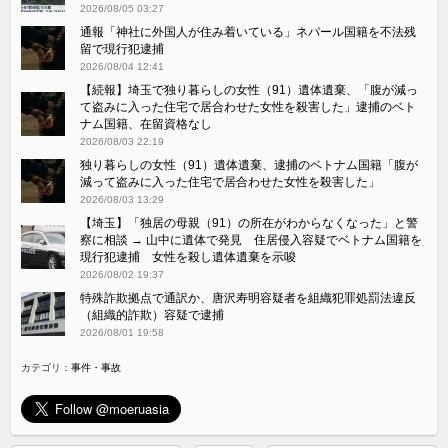
2026/08/05 03:27
通報「神社に外国人が住み着いている」ネパール国籍を不法残
留で現行犯逮捕
2026/08/04 12:41
【続報】埼玉で独り暮らしの女性（91）遺体遺棄、「腹が減っ
て盗みに入った住宅で居合わせた女性を殺害した」逮捕のベト
ナム国籍、在留資格なし
2026/08/03 22:19
独り暮らしの女性（91）遺体遺棄、逮捕のベトナム国籍「腹が
減って盗みに入った住宅で居合わせた女性を殺害した」
2026/08/03 13:29
【埼玉】「独居の母親（91）の所在がわからなくなった」と警
察に相談 → 山中に遺体で発見 住居侵入容疑でベトナム国籍を
現行犯逮捕 女性を殺し遺体遺棄を示唆
2026/08/02 19:37
特殊詐欺拠点で通訳か、唐沢寿明容疑者を組織犯罪処罰法違反
（組織的詐欺）容疑で逮捕
2026/08/01 19:58
カテゴリ：
事件・事故