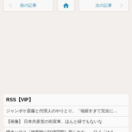
home
前の記事
次の記事
RSS【VIP】
ジャンポケ斎藤と代理人のやりとり、「地獄すぎて完全にコントになってる……」と衝撃を受ける人が続出中
【画像】 日本共産党の街宣車、ほんと碌でもないな
積水ハウス「地面師に55億円騙し取られた…」ワイ「はえーかわいそう…会社滅茶苦茶やろなぁ」