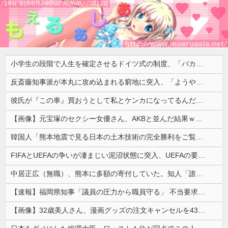
小学生の段階で人生を確定させるドイツ式の制度、「バカを振い落せるから合理的だ」と自惚れていた結果……
反斎藤知事派が本丸に攻め込まれる窮地に突入、「ようやく反撃のターンやね」と手際の良さに感心する人が続出中
彼氏が『この車』買おうとして私とケンカになってるんだけどｗｗｗｗｗｗ
【画像】元宝塚のセクシー女優さん、AKBと並んだ結果ｗｗｗｗ
韓国人「熊本地震で見る日本の土木技術の完全勝利をご覧ください」→「これはすごいわ」「こういうのを見ると日本人は何か適当に作る感じがしない・・・」...
FIFAとUEFAの争いが凄まじい泥沼状態に突入、UEFAの要求を呑んだFIFAだったがUEFA側は強硬姿勢を崩さず……
中居正広（無職）、熊本に多額の寄付していた。知人「誰にも知られなくてもいい、と公表してない」
【速報】福岡県知事「議員の圧力から職員守る」 不当要求防止の条例策定へ
【画像】32歳美人さん、漫画グッズの注文キャンセルを43億円分繰り返しまくり逮捕