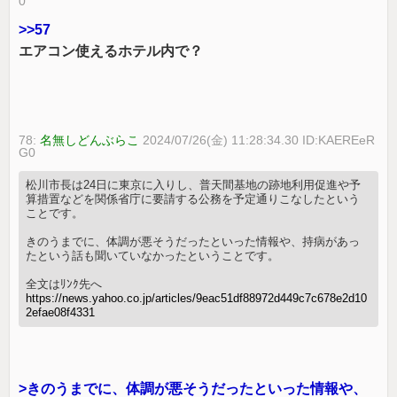
0
>>57
エアコン使えるホテル内で？
78:
名無しどんぶらこ
2024/07/26(金) 11:28:34.30 ID:KAEREeR
G0
松川市長は24日に東京に入りし、普天間基地の跡地利用促進や予
算措置などを関係省庁に要請する公務を予定通りこなしたという
ことです。
きのうまでに、体調が悪そうだったといった情報や、持病があっ
たという話も聞いていなかったということです。
全文はﾘﾝｸ先へ
https://news.yahoo.co.jp/articles/9eac51df88972d449c7c678e2d10
2efae08f4331
>きのうまでに、体調が悪そうだったといった情報や、