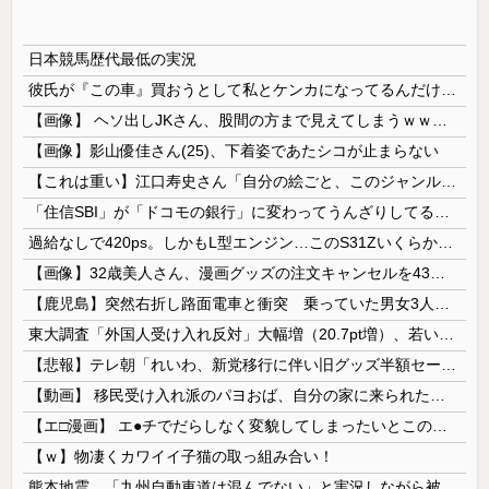
日本競馬歴代最低の実況
彼氏が『この車』買おうとして私とケンカになってるんだけどｗｗｗｗｗｗ
【画像】 ヘソ出しJKさん、股間の方まで見えてしまうｗｗｗｗｗｗｗｗｗ
【画像】影山優佳さん(25)、下着姿であたシコが止まらない
【これは重い】江口寿史さん「自分の絵ごと、このジャンルはそろそろ終わりかな」
「住信SBI」が「ドコモの銀行」に変わってうんざりしてるやつｗｗｗｗｗｗｗ
過給なしで420ps。しかもL型エンジン…このS31Zいくらかかってるんだ…
【画像】32歳美人さん、漫画グッズの注文キャンセルを43億円分繰り返しまくり逮捕
【鹿児島】突然右折し路面電車と衝突 乗っていた男女3人は車を放置しダッシュで逃走中
東大調査「外国人受け入れ反対」大幅増（20.7pt増）、若い世代で増加幅大
【悲報】テレ朝「れいわ、新党移行に伴い旧グッズ半額セール開催。でも『秘書給与疑惑』あるよね＾＾」
【動画】 移民受け入れ派のパヨおば、自分の家に来られたら全力で拒否るｗｗｗｗｗｗｗｗｗｗｗｗ
【エ□漫画】 エ●チでだらしなく変貌してしまったいとこのお姉ちゃんにチン○ン搾り取られちゃうショタ君…！
【ｗ】物凄くカワイイ子猫の取っ組み合い！
熊本地震、「九州自動車道は混んでない」と実況しながら被災地へ向かう有名アナなどに批判殺到 全国紙記者「最新の状況をいち早く伝えることは報道機関としての責務」「情報を取り上げることには大きな意義がある」