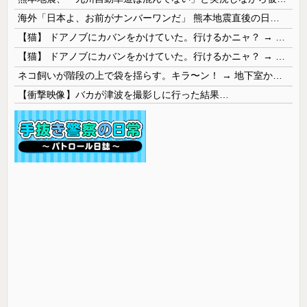
海外「日本よ、お前がナンバーワンだ」 熊本地震直後の日本の対応のスピードに世界が衝撃
【猫】 ドアノブにカバンをかけていた。行けるかニャ？ → 猫はこうなります…
【猫】 ドアノブにカバンをかけていた。行けるかニャ？ → 猫はこうなります…
ネコ飼いが階段の上で袋を揺らす。キラ〜ン！ → 地下室からヤツが現れる…
【衝撃映像】バカが津波を撮影しに行った結果…