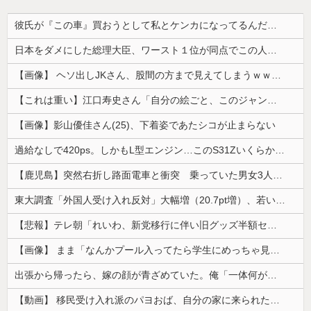
彼氏が『この車』買おうとして私とケンカになってるんだけどｗｗｗｗｗｗ
日本をダメにした総理大臣、ワースト１位が同点でこの人ｗｗｗｗｗｗ
【画像】 ヘソ出しJKさん、股間の方まで見えてしまうｗｗｗｗｗｗｗｗｗ
【これは重い】江口寿史さん「自分の絵ごと、このジャンルはそろそろ終わりかな」
【画像】影山優佳さん(25)、下着姿であたシコが止まらない
過給なしで420ps。しかもL型エンジン…このS31Zいくらかかってるんだ…
【鹿児島】突然右折し路面電車と衝突 乗っていた男女3人は車を放置しダッシュで逃走中
東大調査「外国人受け入れ反対」大幅増（20.7pt増）、若い世代で増加幅大
【悲報】テレ朝「れいわ、新党移行に伴い旧グッズ半額セール開催。でも『秘書給与疑惑』あるよね＾＾」
【画像】 まま「なんかプール入ってたら学生にめっちゃ見られたw」
出張から帰ったら、嫁の顔が青ざめていた。俺「一体何があったんだ？」嫁「…」→子供たちに話を聞くと…
【動画】 移民受け入れ派のパヨおば、自分の家に来られたら全力で拒否るｗｗｗｗｗｗｗｗｗｗｗｗ