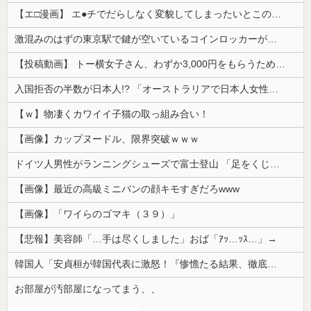
【エ□漫画】 エ●チでだらしなく変貌してしまったいとこのお姉ちゃんにチン○ン搾り取られちゃうショタ君…！
激混みのはずの東京駅で鍵が空いているコインロッカーが散見、「ラッキー」と思って中を確認してみると……
【投稿動画】 トー横女子さん、わずか3,000円をもらうために大人のチ●ポをしゃぶってしまう…
入国拒否の半数が日本人!? 「オーストラリアで日本人女性が売春」
【ｗ】物凄くカワイイ子猫の取っ組み合い！
【画像】カップヌードル、限界突破ｗｗｗ
ドイツ人男性がランニングシューズで富士登山 「足をくじいて動けない」
【画像】最近の高級ミニバンの顔キモすぎだろwww
【画像】「ワイらのゴマキ（３９）」
【悲報】美容師「…手は尽くしました」おば「ｱｯ…ｯｽ…」→
韓国人「安貞桓が韓国代表に激怒！『惨憺たる結果、徹底的な刷新が必要だ』と監督や協会を痛烈批判」
お部屋が汚部屋になってまう、、