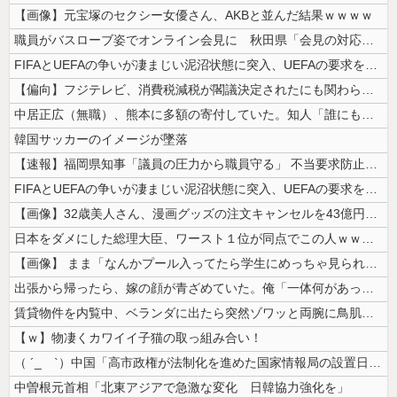
【画像】元宝塚のセクシー女優さん、AKBと並んだ結果ｗｗｗｗ
職員がバスローブ姿でオンライン会見に 秋田県「会見の対応に問題があった...
FIFAとUEFAの争いが凄まじい泥沼状態に突入、UEFAの要求を呑ん...
【偏向】フジテレビ、消費税減税が閣議決定されたにも関わらず、消費税減税...
中居正広（無職）、熊本に多額の寄付していた。知人「誰にも知られなくても...
韓国サッカーのイメージが墜落
【速報】福岡県知事「議員の圧力から職員守る」 不当要求防止の条例策定へ
FIFAとUEFAの争いが凄まじい泥沼状態に突入、UEFAの要求を呑ん...
【画像】32歳美人さん、漫画グッズの注文キャンセルを43億円分繰り返し...
日本をダメにした総理大臣、ワースト１位が同点でこの人ｗｗｗｗｗｗ
【画像】 まま「なんかプール入ってたら学生にめっちゃ見られたw」
出張から帰ったら、嫁の顔が青ざめていた。俺「一体何があったんだ？」嫁「...
賃貸物件を内覧中、ベランダに出たら突然ゾワッと両腕に鳥肌が出た。「やっ...
【ｗ】物凄くカワイイ子猫の取っ組み合い！
（ ´_ゝ`）中国「高市政権が法制化を進めた国家情報局の設置日が7月3...
中曽根元首相「北東アジアで急激な変化 日韓協力強化を」