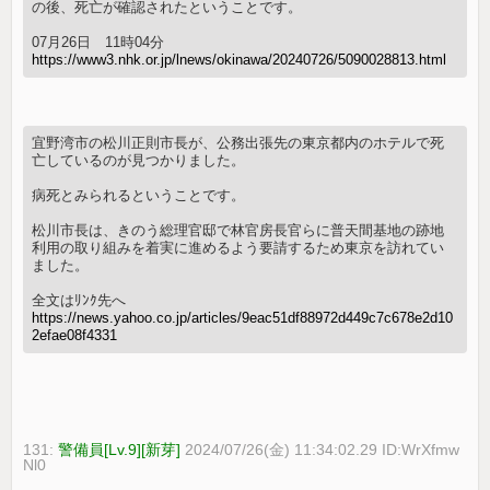
の後、死亡が確認されたということです。
07月26日 11時04分
https://www3.nhk.or.jp/lnews/okinawa/20240726/5090028813.html
宜野湾市の松川正則市長が、公務出張先の東京都内のホテルで死
亡しているのが見つかりました。
病死とみられるということです。
松川市長は、きのう総理官邸で林官房長官らに普天間基地の跡地
利用の取り組みを着実に進めるよう要請するため東京を訪れてい
ました。
全文はﾘﾝｸ先へ
https://news.yahoo.co.jp/articles/9eac51df88972d449c7c678e2d10
2efae08f4331
131:
警備員[Lv.9][新芽]
2024/07/26(金) 11:34:02.29 ID:WrXfmw
Nl0