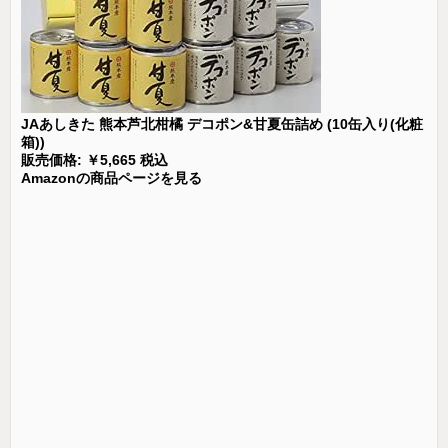
JAあしきた 熊本芦北柑橘 デコポン&甘夏缶詰め (10缶入り(化粧
箱))
販売価格: ￥5,665 税込
Amazonの商品ページを見る