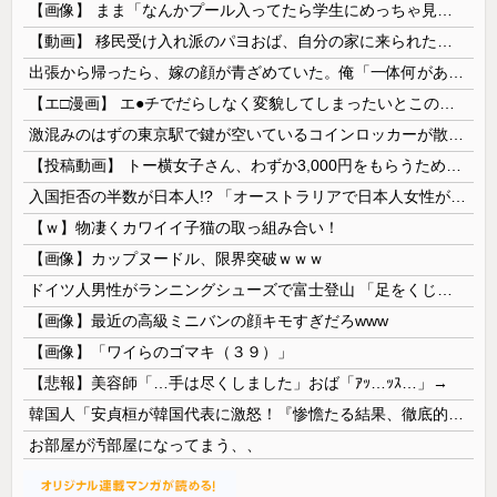
【画像】 まま「なんかプール入ってたら学生にめっちゃ見られたw」
【動画】 移民受け入れ派のパヨおば、自分の家に来られたら全力で拒否るｗｗｗｗｗｗｗｗｗｗｗｗ
出張から帰ったら、嫁の顔が青ざめていた。俺「一体何があったんだ？」嫁「…」→子供たちに話を聞くと…
【エ□漫画】 エ●チでだらしなく変貌してしまったいとこのお姉ちゃんにチン○ン搾り取られちゃうショタ君…！
激混みのはずの東京駅で鍵が空いているコインロッカーが散見、「ラッキー」と思って中を確認してみると……
【投稿動画】 トー横女子さん、わずか3,000円をもらうために大人のチ●ポをしゃぶってしまう…
入国拒否の半数が日本人!? 「オーストラリアで日本人女性が売春」
【ｗ】物凄くカワイイ子猫の取っ組み合い！
【画像】カップヌードル、限界突破ｗｗｗ
ドイツ人男性がランニングシューズで富士登山 「足をくじいて動けない」
【画像】最近の高級ミニバンの顔キモすぎだろwww
【画像】「ワイらのゴマキ（３９）」
【悲報】美容師「…手は尽くしました」おば「ｱｯ…ｯｽ…」→
韓国人「安貞桓が韓国代表に激怒！『惨憺たる結果、徹底的な刷新が必要だ』と監督や協会を痛烈批判」
お部屋が汚部屋になってまう、、