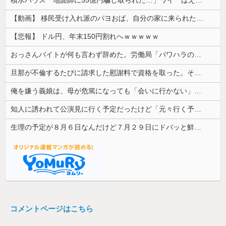
【動画】 移民受け入れ派のパヨおば、自分の家に来られたら全力で拒否るｗｗｗｗｗｗｗｗｗｗｗｗ
【悲報】 ドル円、年末150円割れへｗｗｗｗｗ
おっさんバイトが何も言わず辞めた。労働局「パワハラの通報がありました」俺「えっ、教育係は俺ですが…」→突然の聞き取り調査が始まり…
旦那が不倫するたびに請求した慰謝料で資格を取った。そうして自立の準備が整ったところで離婚を切り出したら…
俺を嫌う義娘は、母が危篤になっても「会いに行かない」と言った
知人に誘われて公演見に行く予定だったけど「元々行く予定の人が行けるようになったからごめん」と連絡きた。なんだかモヤモヤしてしまい...
生理の予定が８月６日なんだけど７月２９日にドバッと鮮血でたから生理かな？って思ったのよね
コメントページはこちら