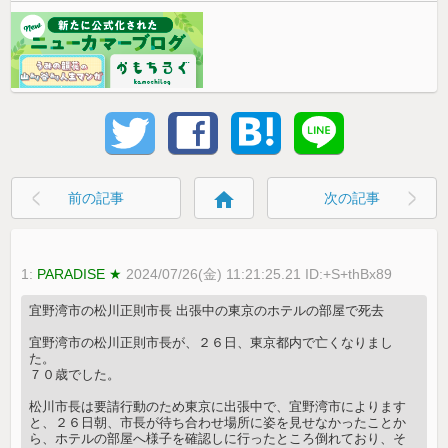
home
前の記事
次の記事
1:
PARADISE ★
2024/07/26(金) 11:21:25.21 ID:+S+thBx89
宜野湾市の松川正則市長 出張中の東京のホテルの部屋で死去
宜野湾市の松川正則市長が、２６日、東京都内で亡くなりまし
た。
７０歳でした。
松川市長は要請行動のため東京に出張中で、宜野湾市によります
と、２６日朝、市長が待ち合わせ場所に姿を見せなかったことか
ら、ホテルの部屋へ様子を確認しに行ったところ倒れており、そ