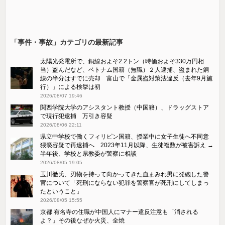
「事件・事故」カテゴリの最新記事
太陽光発電所で、銅線およそ2.2トン（時価およそ330万円相
当）盗んだなど、ベトナム国籍（無職）２人逮捕、盗まれた銅
線の半分はすでに売却 富山で「金属盗対策法違反（去年9月施
行）」による検挙は初
2026/08/07 19:46
関西学院大学のアシスタント教授（中国籍）、ドラッグストア
で現行犯逮捕 万引き容疑
2026/08/06 22:11
県立中学校で働くフィリピン国籍、授業中に女子生徒へ不同意
猥褻容疑で再逮捕へ 2023年11月以降、生徒複数が被害訴え →
半年後、学校と県教委が警察に相談
2026/08/05 19:05
玉川徹氏、刃物を持って向かってきた血まみれ男に発砲した警
官について「死刑にならない犯罪を警察官が死刑にしてしまっ
たということ」
2026/08/05 15:55
京都 有名寺の住職が中国人にマナー違反注意も「消される
よ？」その後なぜか火災、全焼