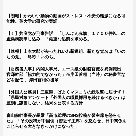
【朗報】かわいい動物の動画がストレス・不安の軽減になる可
能性。英大学の研究で実証
【！】共産党が刑事告訴 「しんぶん赤旗」１７００件以上の
虚偽購読申し込み 「厳重な処罰を求める」
【速報】山本太郎が去ったれいわ新選組、新たな党名は「いの
ちの党」 略称「いのち」
【財務省人事】内閣人事局、エース級の財務官僚を異例転出
官邸幹部「協力的でなかった」※岸田首相（当時）の秘書官な
どを歴任 、岸田首相の後輩
【外国人公務員】三重県、ぱよくマスコミの総攻撃に屈せず！
「県民対象アンケート『外国人の職員採用を続けるべきか』は
差別に該当しない」結果を公表する方針
森山前幹事長が暴露「高市総理のSNS投稿が習主席を怒らせ
た」 「その投稿が中国側（習近平主席）を怒らせ、日中関係を
こじらせる大きなきっかけになった」