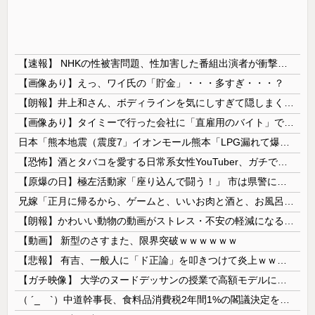
【速報】 NHKの性被害問題、性加害した番組出演者が衝撃告白！
【画像あり】えっ、ワイ氏の「貯金」・・・多すぎ・・・？
【朗報】井上和さん、ボディラインを気にしすぎて隠しまくってしまう
【画像あり】タイミーで行った会社に「直雇用のバイト」で行った結果ｗｗｗｗｗ
日本「熊本地震（震度7」イオンモール熊本「LPG漏れて爆発（液化石油ｶﾞｽ」日本「爆発で火災が吹き飛ぶ（爆轟発生説」ハビタ「遺族説明の虚偽を認め...
【恐怖】酒とタバコを愛する日常系女性YouTuber、ガチで体が終わる・・・
【原爆の日】極左活動家「座り込んで闘う！」 市は県警に排除を要請、広島県警は「威力業務妨害行為に当たると通告」一瞬で全員排除
兄嫁「正月に帰るから、ゲームと、いいお肉と酒と、お風呂グッズの準備しとけよ」寝起きの私「知るかボケ」兄嫁「キィィィィー！！！！」私「あ…」
【朗報】かわいい動物の動画がストレス・不安の軽減になる可能性。英大学の研究で実証
【動画】 新型のさすまた、限界突破ｗｗｗｗｗｗ
【悲報】 有吉、一般人に「ド正論」を叩きつけて炎上ｗｗｗｗｗｗｗｗ
【ガチ映像】 大学のヌードデッサンの授業で高額モデルに依頼したら○○○が凄すぎた動画、お前らの想像の20倍は凄い
（ ´_ゝ`）中道幹事長、食料品消費税2年間1%の閣議決定を批判 → 記者「中道改革連合は食料品消費税ゼロを公約に掲げていたが？」→ 階猛氏「