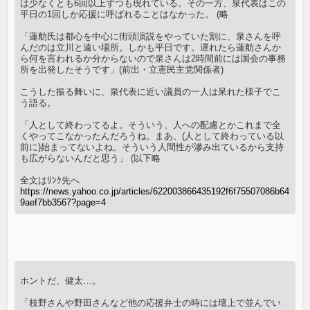
は少なくとも6回以上ずつも現れている。その一方、泉代表はこの
平日の1回しか応援に呼ばれることはなかった。 (略
「蓮舫氏は都心を中心に街頭演説をやっていた割に、泉さんを呼
んだのは立川と遠い場所。しかも平日です。遅れたら蓮舫さんか
ら何を言われるか分からないので泉さんは2時間前には国会の事務
所を出発したそうです」(前出・立憲民主党関係者)
こうした振る舞いに、泉代表に近い議員の一人は呆れた様子でこ
う語る。
「人として終わってるよ。そういう、人への配慮とかこれまで全
くやってこなかったんだろうね。まあ、(人として終わっている以
前に)始まってないよね。そういう人間性が滲み出ているから支持
も広がらないんだと思う」 (以下略
全文はﾘﾝｸ先へ
https://news.yahoo.co.jp/articles/622003866435192f6f75507086b64
9aef7bb3567?page=4
ホントだ、健太…。
「枝野さんや野田さんなど他の応援弁士の時には壇上で並んでい