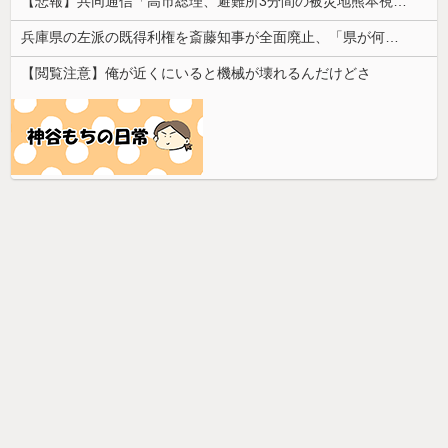
【悲報】共同通信「高市総理、避難所3分間の被災地熊本視察動画に批判！」 → 内閣報道官「避難所視察は51分間！大変な状況の中で、1時間近く受け入れていただき、感謝！」
兵庫県の左派の既得利権を斎藤知事が全面廃止、「県が何をするねん？」と存在意義そのものが不明で……
【閲覧注意】俺が近くにいると機械が壊れるんだけどさ