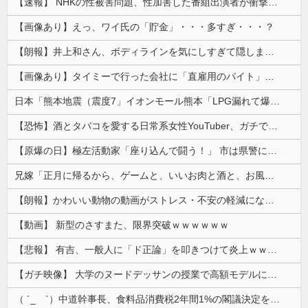
【速報】 NHKの性被害問題、性加害した番組出演者が衝撃告白！
【画像あり】えっ、ワイ氏の「貯金」・・・多すぎ・・・？
【朗報】井上和さん、ボディラインを気にしすぎて隠しまくってしまう
【画像あり】タイミーで行った会社に「直雇用のバイト」で行った結果ｗｗｗｗｗ
日本「熊本地震（震度7」イオンモール熊本「LPG漏れて爆発（液化石油ｶﾞｽ」日本「爆発で火災が吹き飛ぶ（爆轟発生説」ハビタ「遺族説明の虚偽を認め...
【恐怖】酒とタバコを愛する日常系女性YouTuber、ガチで体が終わる・・・
【原爆の日】極左活動家「座り込んで闘う！」 市は県警に排除を要請、広島県警は「威力業務妨害行為に当たると通告」一瞬で全員排除
兄嫁「正月に帰るから、ゲームと、いいお肉と酒と、お風呂グッズの準備しとけよ」寝起きの私「知るかボケ」兄嫁「キィィィィー！！！！」私「あ…」
【朗報】かわいい動物の動画がストレス・不安の軽減になる可能性。英大学の研究で実証
【動画】 新型のさすまた、限界突破ｗｗｗｗｗｗ
【悲報】 有吉、一般人に「ド正論」を叩きつけて炎上ｗｗｗｗｗｗｗｗ
【ガチ映像】 大学のヌードデッサンの授業で高額モデルに依頼したら○○○が凄すぎた動画、お前らの想像の20倍は凄い
（ ´_ゝ`）中道幹事長、食料品消費税2年間1%の閣議決定を批判 → 記者「中道改革連合は食料品消費税ゼロを公約に掲げていたが？」→ 階猛氏「