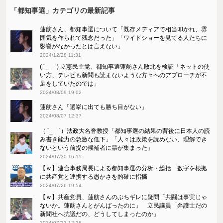
「都知事選」カテゴリの最新記事
蓮舫さん、都知事選について「既存メディアで相当叩かれ、雰
囲気を作られて残念だった」「ワイドショーを見てる人たちに
影響がなかったとは言えない」
2024/12/28 11:31
( ´_ゝ`) 立憲民主党、都知事選蓮舫さん敗北を検証「ネットの使
い方、テレビも新聞も読まないような方々へのアプローチが不
足をしていたのでは」
2024/08/09 19:02
蓮舫さん「選挙に出ても勝ち目がない」
2024/08/07 12:37
（ ´_ゝ`）法政大名誉教授「都知事選の結果の背後に日本人の読
み書き能力の急激な低下」「人々は政策を読めない、理解でき
ないという前提の候補者に票が集まった」
2024/07/30 16:15
【ｗ】連合事務局長による都知事選の分析・総括 数字を根拠
に共産党と連携する愚かさを的確に指摘
2024/07/26 19:54
【ｗ】共産党員、蓮舫さんのぶちギレに疑問「共闘は事実じゃ
ないか。蓮舫さんとがんばったのに」 立民議員「弁護士だの
新聞社へ抗議だの、どうしてしまったのか」
2024/07/23 12:26