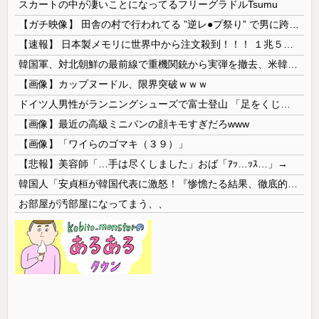
スカートの中が凄いことになってるフリーグラドルTsumu
【ガチ映像】 田舎の村で行われてる ”逆レ●プ祭り” で男に跨って無理矢理チ●コを挿入する女の動画がエ□すぎる…
【速報】 日本製メモリに世界中から注文殺到！！！ １兆５０００億円で工場増築へ
韓国軍、対北朝鮮の最前線で重機関銃から実弾を撤去、米韓合同演習では米軍の無人機を「北朝鮮の侵入だ！」と迎撃一歩手前まで……ゆるんでるなぁ
【画像】カップヌードル、限界突破ｗｗｗ
ドイツ人男性がランニングシューズで富士登山 「足をくじいて動けない」
【画像】最近の高級ミニバンの顔キモすぎだろwww
【画像】「ワイらのゴマキ（３９）」
【悲報】美容師「…手は尽くしました」おば「ｱｯ…ｯｽ…」→
韓国人「安貞桓が韓国代表に激怒！『惨憺たる結果、徹底的な刷新が必要だ』と監督や協会を痛烈批判」
お部屋が汚部屋になってまう、、