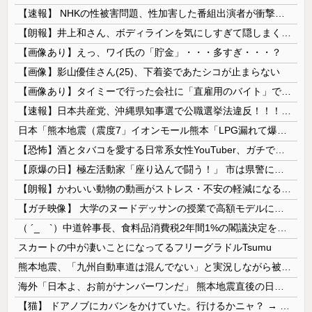
【速報】 NHKの性被害問題、性加害した番組出演者が衝撃告白！
【朗報】井上和さん、ボディラインを気にしすぎて隠しまくってしまう
【画像あり】えっ、ワイ氏の「貯金」・・・多すぎ・・・？
【画像】影山優佳さん(25)、下着姿であたシコが止まらない
【画像あり】タイミーで行った会社に「直雇用のバイト」で行った結果ｗｗｗｗｗ
【速報】日本共産党、沖縄県知事選で公職選挙法違反！！！ 110番通報されても辞全くめない件
日本「熊本地震（震度7」イオンモール熊本「LPG漏れて爆発（液化石油ｶﾞｽ」日本「爆発で火災が吹き飛ぶ（爆轟発生説」ハビタ「遺族説明の虚偽を認め...
【恐怖】酒とタバコを愛する日常系女性YouTuber、ガチで体が終わる・・・
【原爆の日】極左活動家「座り込んで闘う！」 市は県警に排除を要請、広島県警は「威力業務妨害行為に当たると通告」一瞬で全員排除
【朗報】かわいい動物の動画がストレス・不安の軽減になる可能性。英大学の研究で実証
【ガチ映像】 大学のヌードデッサンの授業で高額モデルに依頼したら○○○が凄すぎた動画、お前らの想像の20倍は凄い
（ ´_ゝ`）中道幹事長、食料品消費税2年間1%の閣議決定を批判 → 記者「中道改革連合は食料品消費税ゼロを公約に掲げていたが？」→ 階猛氏「
スカートの中が凄いことになってるフリーグラドルTsumu
熊本地震、「九州自動車道は混んでない」と実況しながら被災地へ向かう有名アナなどに批判殺到 全国紙記者「最新の状況をいち早く伝えることは報道機関としての責務」「情報を取り上げることには大きな意義がある」
海外「日本よ、お前がナンバーワンだ」 熊本地震直後の日本の対応のスピードに世界が衝撃
【猫】 ドアノブにカバンをかけていた。行けるかニャ？ → 猫はこうなります…