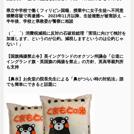
県立中学校で働くフィリピン国籍、授業中に女子生徒へ不同意
猥褻容疑で再逮捕へ 2023年11月以降、生徒複数が被害訴え →
半年後、学校と県教委が警察に相談
（ ´_ゝ`）消費税減税に反対の石破前総理「実現に向けて検討を
加速します、というのが公約。減税しますというのは公約じゃ
ない！」
【国旗掲揚禁止令】英イングランドのオクソン州議会「公道に
イングランド旗・英国旗の掲揚を禁止」の方針、英高等裁判所
も支持
【鼻水】お灸堂の院長先生による「鼻がつらい時の対処法」誰
でも簡単にできると話題に