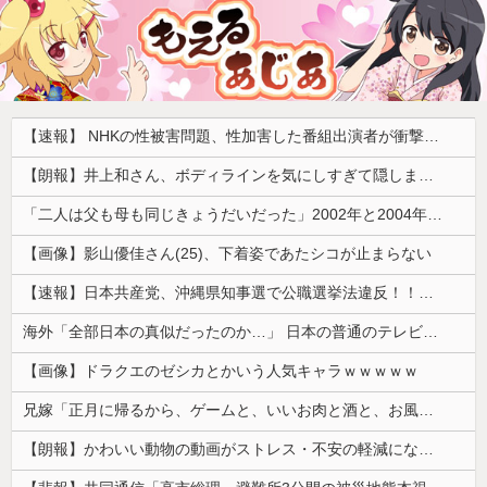
【速報】 NHKの性被害問題、性加害した番組出演者が衝撃告白！
【朗報】井上和さん、ボディラインを気にしすぎて隠しまくってしまう
「二人は父も母も同じきょうだいだった」2002年と2004年、別々に養子に迎えられた男の子と女の子が受けたDNA検査
【画像】影山優佳さん(25)、下着姿であたシコが止まらない
【速報】日本共産党、沖縄県知事選で公職選挙法違反！！！ 110番通報されても辞全くめない件
海外「全部日本の真似だったのか…」 日本の普通のテレビ番組が最新SNSの数十年先を行っていたと話題に
【画像】ドラクエのゼシカとかいう人気キャラｗｗｗｗｗ
兄嫁「正月に帰るから、ゲームと、いいお肉と酒と、お風呂グッズの準備しとけよ」寝起きの私「知るかボケ」兄嫁「キィィィィー！！！！」私「あ…」
【朗報】かわいい動物の動画がストレス・不安の軽減になる可能性。英大学の研究で実証