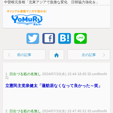
中曽根元首相「北東アジアで急激な変化 日韓協力強化を」
home
前の記事
次の記事
1:
日出づる処の名無し
2024/07/10(水) 15:44:18.65 ID:um8hmN
Zj
立憲民主党泉健太「蓮舫居なくなって良かった～笑」
2:
日出づる処の名無し
2024/07/10(水) 15:47:45.51 ID:um8hmN