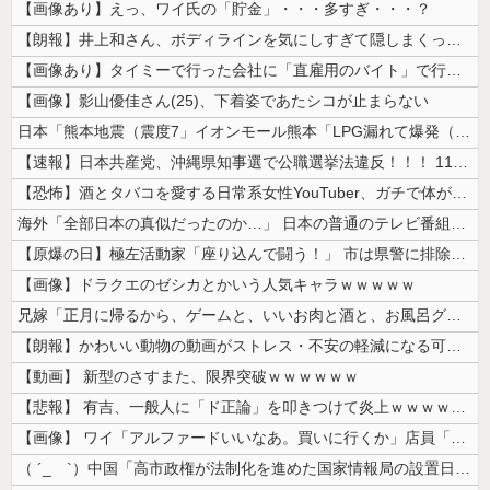
【画像あり】えっ、ワイ氏の「貯金」・・・多すぎ・・・？
【朗報】井上和さん、ボディラインを気にしすぎて隠しまくってしまう
【画像あり】タイミーで行った会社に「直雇用のバイト」で行った結果ｗｗｗ...
【画像】影山優佳さん(25)、下着姿であたシコが止まらない
日本「熊本地震（震度7」イオンモール熊本「LPG漏れて爆発（液化石油ｶ...
【速報】日本共産党、沖縄県知事選で公職選挙法違反！！！ 110番通報さ...
【恐怖】酒とタバコを愛する日常系女性YouTuber、ガチで体が終わる...
海外「全部日本の真似だったのか…」 日本の普通のテレビ番組が最新SNS...
【原爆の日】極左活動家「座り込んで闘う！」 市は県警に排除を要請、広島...
【画像】ドラクエのゼシカとかいう人気キャラｗｗｗｗｗ
兄嫁「正月に帰るから、ゲームと、いいお肉と酒と、お風呂グッズの準備しと...
【朗報】かわいい動物の動画がストレス・不安の軽減になる可能性。英大学の...
【動画】 新型のさすまた、限界突破ｗｗｗｗｗｗ
【悲報】 有吉、一般人に「ド正論」を叩きつけて炎上ｗｗｗｗｗｗｗｗ
【画像】 ワイ「アルファードいいなあ。買いに行くか」店員「ほいっ見積も...
（ ´_ゝ`）中国「高市政権が法制化を進めた国家情報局の設置日が7月3...