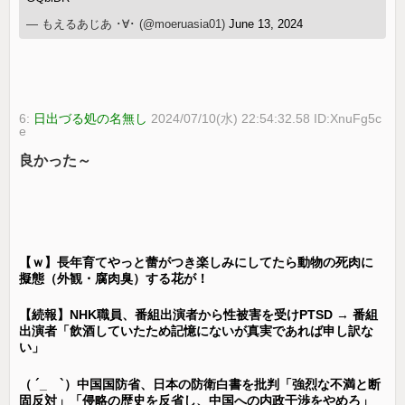
— もえるあじあ ･∀･ (@moeruasia01)
June 13, 2024
6:
日出づる処の名無し
2024/07/10(水) 22:54:32.58 ID:XnuFg5c
e
良かった～
【ｗ】長年育てやっと蕾がつき楽しみにしてたら動物の死肉に
擬態（外観・腐肉臭）する花が！
【続報】NHK職員、番組出演者から性被害を受けPTSD → 番組
出演者「飲酒していたため記憶にないが真実であれば申し訳な
い」
（ ´_ゝ`）中国国防省、日本の防衛白書を批判「強烈な不満と断
固反対」「侵略の歴史を反省し、中国への内政干渉をやめろ」