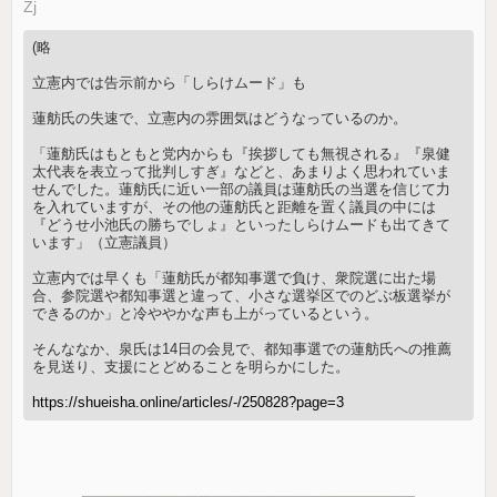
Zj
(略
立憲内では告示前から「しらけムード」も
蓮舫氏の失速で、立憲内の雰囲気はどうなっているのか。
「蓮舫氏はもともと党内からも『挨拶しても無視される』『泉健
太代表を表立って批判しすぎ』などと、あまりよく思われていま
せんでした。蓮舫氏に近い一部の議員は蓮舫氏の当選を信じて力
を入れていますが、その他の蓮舫氏と距離を置く議員の中には
『どうせ小池氏の勝ちでしょ』といったしらけムードも出てきて
います」（立憲議員）
立憲内では早くも「蓮舫氏が都知事選で負け、衆院選に出た場
合、参院選や都知事選と違って、小さな選挙区でのどぶ板選挙が
できるのか」と冷ややかな声も上がっているという。
そんななか、泉氏は14日の会見で、都知事選での蓮舫氏への推薦
を見送り、支援にとどめることを明らかにした。
https://shueisha.online/articles/-/250828?page=3