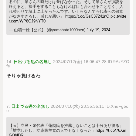
るのに、泉さんの時だけは並ばなかった。そして泉さんが演説を
終えると、握手をすることもなければ目も合わせることなく、入
れ替わりで壇上に上がったんです。いくらなんでも代表への敬意
がなさすぎるし、感じが悪い」
https://t.co/GsC37241nQ
pic.twitte
r.com/WP8GJ9NYT0
— 山端一稔【公式】 (@yamahata1000nen)
July 19, 2024
14:
日出づる処の名無し
2024/07/12(金) 16:06:47.28 ID:9AxYZO
fe
そりゃ負けるわ
7:
日出づる処の名無し
2024/07/10(水) 23:35:36.11 ID:XnuFg5c
e
【ｗ】立民・泉代表「蓮舫氏を推薦しないことは十分あり得る」
「離党したし、立憲民主党の人でもなくなった」
https://t.co/76Xm
GQblDR