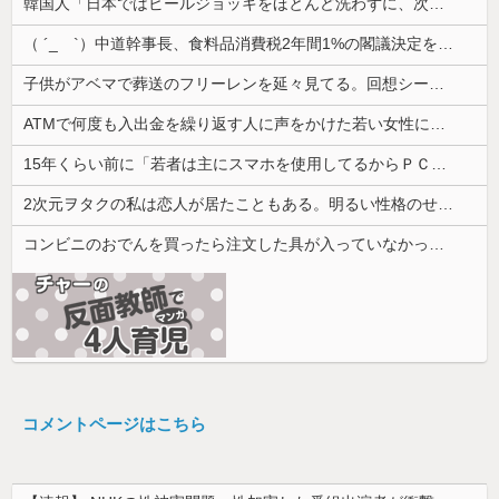
韓国人「日本ではビールジョッキをほとんど洗わずに、次の客に出すんだ！ これが証拠の映像だ!!」……あー、なるほどですねー。韓国には「アレ」がな...
（ ´_ゝ`）中道幹事長、食料品消費税2年間1%の閣議決定を批判 → 記者「中道改革連合は食料品消費税ゼロを公約に掲げていたが？」→ 階猛氏「
子供がアベマで葬送のフリーレンを延々見てる。回想シーンばかりだけどこれは尺稼ぎなの？
ATMで何度も入出金を繰り返す人に声をかけた若い女性にモヤっとする。若い人ってそんな余裕ないのかな？
15年くらい前に「若者は主にスマホを使用してるからＰＣに疎い子が多い」って言われてたけど今はどう？
2次元ヲタクの私は恋人が居たこともある。明るい性格のせいか「貴女はヲタクじゃない、私達とは生きている世界が違う」といつも言われる
コンビニのおでんを買ったら注文した具が入っていなかった。尋常でなくムカついたので店員に...
コメントページはこちら