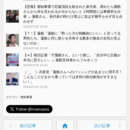
【悲報】都知事選で応援演説を頼まれた泉代表、遅れたら蓮舫
さんから何を言われるか分からないと２時間前には事務所を出
発 → 蓮舫さん、泉代表の時だけ壇上に並ばず握手もせず目も合
わせず
2024/07/20 15:03
【？！】蓮舫「蓮舫に『黙った方が戦略的にいい』と言ってる
男性たち、蓮舫と同じ怒りを共有する数多の無名の女性が見え
ないのか」
2024/07/18 15:16
【ｗ】朝日記者「ザ蓮舫さん、という感じ」「自分中心主義か
本当に恐ろしい」→ 蓮舫支持者からフルボッコ
2024/07/16 16:42
（ ´_ゝ`）共産党「蓮舫さんへのバッシングがあまりに理不尽！
こんなことがまかり通っていては女性の政治参加がすすまな
い！」
2024/07/15 15:20
カテゴリ：
都知事選
home
前の記事
次の記事