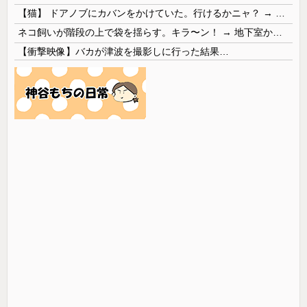
【猫】 ドアノブにカバンをかけていた。行けるかニャ？ → 猫はこうなります…
ネコ飼いが階段の上で袋を揺らす。キラ〜ン！ → 地下室からヤツが現れる…
【衝撃映像】バカが津波を撮影しに行った結果…