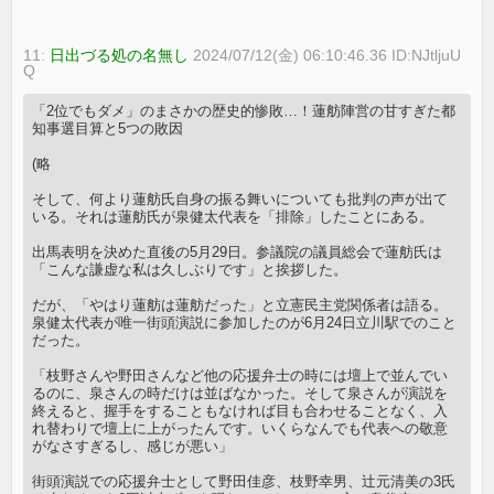
11:
日出づる処の名無し
2024/07/12(金) 06:10:46.36 ID:NJtljuU
Q
「2位でもダメ」のまさかの歴史的惨敗…！蓮舫陣営の甘すぎた都
知事選目算と5つの敗因
(略
そして、何より蓮舫氏自身の振る舞いについても批判の声が出て
いる。それは蓮舫氏が泉健太代表を「排除」したことにある。
出馬表明を決めた直後の5月29日。参議院の議員総会で蓮舫氏は
「こんな謙虚な私は久しぶりです」と挨拶した。
だが、「やはり蓮舫は蓮舫だった」と立憲民主党関係者は語る。
泉健太代表が唯一街頭演説に参加したのが6月24日立川駅でのこと
だった。
「枝野さんや野田さんなど他の応援弁士の時には壇上で並んでい
るのに、泉さんの時だけは並ばなかった。そして泉さんが演説を
終えると、握手をすることもなければ目も合わせることなく、入
れ替わりで壇上に上がったんです。いくらなんでも代表への敬意
がなさすぎるし、感じが悪い」
街頭演説での応援弁士として野田佳彦、枝野幸男、辻元清美の3氏