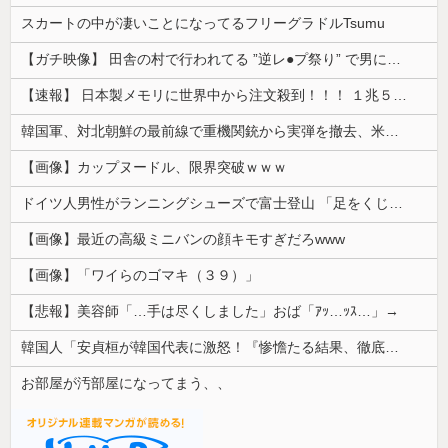
スカートの中が凄いことになってるフリーグラドルTsumu
【ガチ映像】 田舎の村で行われてる ”逆レ●プ祭り” で男に跨って無理矢理チ●コを挿入する女の動画がエ□すぎる…
【速報】 日本製メモリに世界中から注文殺到！！！ １兆５０００億円で工場増築へ
韓国軍、対北朝鮮の最前線で重機関銃から実弾を撤去、米韓合同演習では米軍の無人機を「北朝鮮の侵入だ！」と迎撃一歩手前まで……ゆるんでるなぁ
【画像】カップヌードル、限界突破ｗｗｗ
ドイツ人男性がランニングシューズで富士登山 「足をくじいて動けない」
【画像】最近の高級ミニバンの顔キモすぎだろwww
【画像】「ワイらのゴマキ（３９）」
【悲報】美容師「…手は尽くしました」おば「ｱｯ…ｯｽ…」→
韓国人「安貞桓が韓国代表に激怒！『惨憺たる結果、徹底的な刷新が必要だ』と監督や協会を痛烈批判」
お部屋が汚部屋になってまう、、