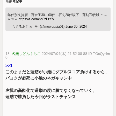
※参考記事
年代別支持層 百合子30～60代 石丸20代以下 蓮舫70代以上 ←
ｗｗｗ
https://t.co/mnp0zLzYVI
— もえるあじあ ･∀･ (@moeruasia01)
June 30, 2024
18:
名無しどんぶらこ
2024/07/04(木) 21:52:08.88 ID:TOsQyrIm
0
>>1
このままだと蓮舫が小池にダブルスコア負けするから、
パヨクが必死に小池のネガキャン中
左翼の高齢化で選挙の度に勝てなくなっていく、
蓮舫で勝負した今回がラストチャンス