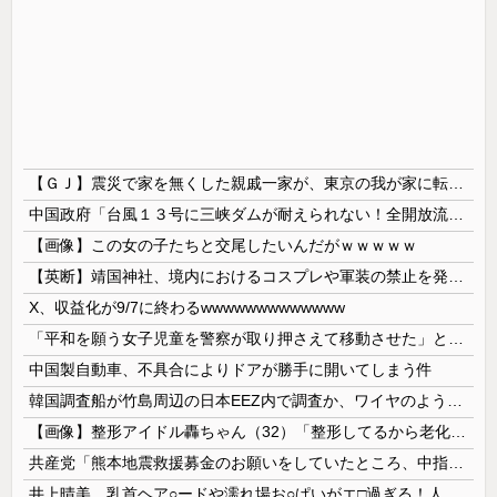
【ＧＪ】震災で家を無くした親戚一家が、東京の我が家に転がり込んで一年近く帰らない。「東京は家賃が高くて～」「働き口がなくて～」と言い訳ばっかりなので、父親が独断で・・・ｗ
中国政府「台風１３号に三峡ダムが耐えられない！全開放流しろ！」⇒ 下流域の街が壊滅状態ｗｗｗｗｗ
【画像】この女の子たちと交尾したいんだがｗｗｗｗｗ
【英断】靖国神社、境内におけるコスプレや軍装の禁止を発表「厳粛で神聖なる場所」
X、収益化が9/7に終わるwwwwwwwwwwwww
「平和を願う女子児童を警察が取り押さえて移動させた」と市民団体が告発、「児童……どこ？」とガチで困惑する人が続出
中国製自動車、不具合によりドアが勝手に開いてしまう件
韓国調査船が竹島周辺の日本EEZ内で調査か、ワイヤのようなもの海中に投入…外務省が抗議！
【画像】整形アイドル轟ちゃん（32）「整形してるから老化早い」の声に7年前とのビフォアフ公開「若返ってる」「どんどん綺麗になる」と反響 【Pic...
共産党「熊本地震救援募金のお願いをしていたところ、中指を立てられました。嫌がらせ酷い」
井上晴美、乳首ヘア○ードや濡れ場お○ぱいがエ□過ぎる！人生最後のラスト写真集、最高！！