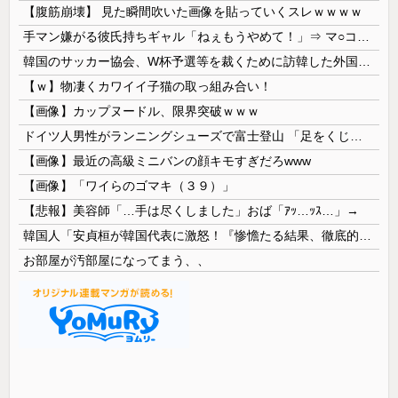
【腹筋崩壊】 見た瞬間吹いた画像を貼っていくスレｗｗｗｗ
手マン嫌がる彼氏持ちギャル「ねぇもうやめて！」⇒ マ○コは正直だった結果…
韓国のサッカー協会、W杯予選等を裁くために訪韓した外国人審判を「性接待」していた……大して強くもないチームが潤沢な予算を持ってりゃそうなるわな
【ｗ】物凄くカワイイ子猫の取っ組み合い！
【画像】カップヌードル、限界突破ｗｗｗ
ドイツ人男性がランニングシューズで富士登山 「足をくじいて動けない」
【画像】最近の高級ミニバンの顔キモすぎだろwww
【画像】「ワイらのゴマキ（３９）」
【悲報】美容師「…手は尽くしました」おば「ｱｯ…ｯｽ…」→
韓国人「安貞桓が韓国代表に激怒！『惨憺たる結果、徹底的な刷新が必要だ』と監督や協会を痛烈批判」
お部屋が汚部屋になってまう、、