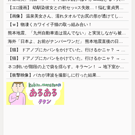
【エ□漫画】 幼馴染彼女との初セッ○ス失敗…！悩む童貞男子にクラスメイトのギャルJKが優しく近づきオチ○ポよしよしされちゃう…！
【画像】 温泉美女さん、濡れタオルでお尻の形が透けてしまう
【ｗ】物凄くカワイイ子猫の取っ組み合い！
熊本地震、「九州自動車道は混んでない」と実況しながら被災地へ向かう有名アナなどに批判殺到 全国紙記者「最新の状況をいち早く伝えることは報道機関としての責務」「情報を取り上げることには大きな意義がある」
海外「日本よ、お前がナンバーワンだ」 熊本地震直後の日本の対応のスピードに世界が衝撃
【猫】 ドアノブにカバンをかけていた。行けるかニャ？ → 猫はこうなります…
【猫】 ドアノブにカバンをかけていた。行けるかニャ？ → 猫はこうなります…
ネコ飼いが階段の上で袋を揺らす。キラ〜ン！ → 地下室からヤツが現れる…
【衝撃映像】バカが津波を撮影しに行った結果…