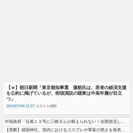
【ｗ】朝日新聞「東京都知事選 蓮舫氏は、若者の経済支援
を公約に掲げているが、街頭演説の聴衆は中高年層が目立
つ」
2024/07/04 21:57
コメント(40)
中国政府「台風１３号に三峡ダムが耐えられない！全開放流しろ！」⇒ 下流...
【英断】靖国神社、境内におけるコスプレや軍装の禁止を発表「厳粛で神聖な...