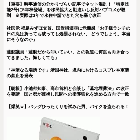
【重要】時事通信の分かりづらい記事でネット混乱！「特定技
能2号に5年枠登場」を移民拡大と勘違いし反対パブコメが殺
到 ※実際は3年で永住申請できた穴を塞ぐ改正
社民党 福島みずほ党首、国旗損壊罪に危機感「お子様ランチの
日の丸は折っても破っても処罰されない、 どうでしょう。本当
にそうなのか」
蓮舫議員「蓮舫だから叩いていい、との報道に何度も向き合っ
てきました。悔しくても」
「神聖なる場所です」靖国神社、境内におけるコスプレや軍装
の禁止を発表
【朗報】小池都知事、高市首相と会談し「墓地埋葬法」の改正
を要請 国と都が連携し民間への指導強化を進める方向で一致
【爆笑ｗ】バッグひったくりを試みた男、バイクを盗られる！