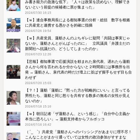
み書き能力の急激な低下」「人々は政策を読めない、理解でき
ないという前提の候補者に票が集まった」
2024/07/30 16:15
【ｗ】連合事務局長による都知事選の分析・総括 数字を根拠
に共産党と連携する愚かさを的確に指摘
2024/07/26 19:54
【ｗ】共産党員、蓮舫さんのぶちギレに疑問「共闘は事実じゃ
ないか。蓮舫さんとがんばったのに」 立民議員「弁護士だの
新聞社へ抗議だの、どうしてしまったのか」
2024/07/23 12:26
【悲報】都知事選で応援演説を頼まれた泉代表、遅れたら蓮舫
さんから何を言われるか分からないと２時間前には事務所を出
発 → 蓮舫さん、泉代表の時だけ壇上に並ばず握手もせず目も合
わせず
2024/07/20 15:03
【？！】蓮舫「蓮舫に『黙った方が戦略的にいい』と言ってる
男性たち、蓮舫と同じ怒りを共有する数多の無名の女性が見え
ないのか」
2024/07/18 15:16
【ｗ】朝日記者「ザ蓮舫さん、という感じ」「自分中心主義か
本当に恐ろしい」→ 蓮舫支持者からフルボッコ
2024/07/16 16:42
（ ´_ゝ`）共産党「蓮舫さんへのバッシングがあまりに理不尽！
こんなことがまかり通っていては女性の政治参加がすすまな