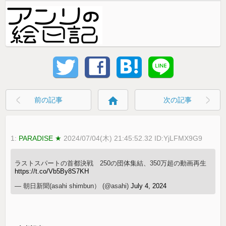
home
前の記事
次の記事
1:
PARADISE ★
2024/07/04(木) 21:45:52.32 ID:YjLFMX9G9
ラストスパートの首都決戦 250の団体集結、350万超の動画再生
https://t.co/Vb5By8S7KH
— 朝日新聞(asahi shimbun） (@asahi)
July 4, 2024