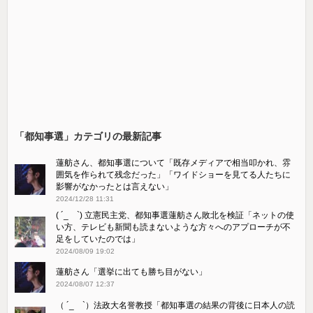
「都知事選」カテゴリの最新記事
蓮舫さん、都知事選について「既存メディアで相当叩かれ、雰
囲気を作られて残念だった」「ワイドショーを見てる人たちに
影響がなかったとは言えない」
2024/12/28 11:31
( ´_ゝ`) 立憲民主党、都知事選蓮舫さん敗北を検証「ネットの使
い方、テレビも新聞も読まないような方々へのアプローチが不
足をしていたのでは」
2024/08/09 19:02
蓮舫さん「選挙に出ても勝ち目がない」
2024/08/07 12:37
（ ´_ゝ`）法政大名誉教授「都知事選の結果の背後に日本人の読