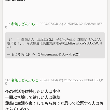
11:
名無しどんぶらこ
2024/07/04(木) 21:50:54.62 ID:82sH187+
0
（ ´_ゝ`）蓮舫さん「現役世代は、子どもを生めば控除がどんどん
増える！｣ ← その制度は民主党政権が廃止
https://t.co/7UDoCWdN
sd
— もえるあじあ ･∀･ (@moeruasia01)
July 4, 2024
16:
名無しどんぶらこ
2024/07/04(木) 21:51:55.55 ID:0uC32iQ/
0
今の生活を維持したい人は小池
一回ぶち壊して欲しい人は蓮舫
蓮舫に生活を良くしてもらおうと思って投票する人はお
そらくいない