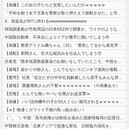
【画像】この女の子たちと交尾したいんだがｗｗｗｗｗ
「平和を願う女子児童を警察が取り押さえて移動させた」と市民団体が告発、...
X、収益化が9/7に終わるwwwwwwwwwwwww
韓国調査船が竹島周辺の日本EEZ内で調査か、ワイヤのようなもの海中に投...
中国製自動車、不具合によりドアが勝手に開いてしまう件
【画像】整形アイドル轟ちゃん（32）「整形してるから老化早い」の声に7...
【感動】新聞さん、壮大な縦読みを仕込んでしまう🥺
共産党「熊本地震救援募金のお願いをしていたところ、中指を立てられました...
【速報】超かぐや姫さん、とんでもないスピンオフ漫画が連載決定ｗｗｗｗｗ...
【驚愕】 社長「役立たずの中年社員解雇したら若手もみんな辞めてしまった...
【速報】 齋藤飛鳥さんの下着ｗｗｗｗｗｗｗｗ （※画像あり）
【悲報】 とんでも無いヤバい台風がお盆直撃ｗ
【画像】 パパ活待機中の子が20人ぐらい激写されるｗｗｗｗｗｗｗｗｗｗ...
【ｗ】物凄くカワイイ子猫の取っ組み合い！
（ ´_ゝ`）中国「高市政権が法制化を進めた国家情報局の設置日が7月3...
中曽根元首相「北東アジアで急激な変化 日韓協力強化を」