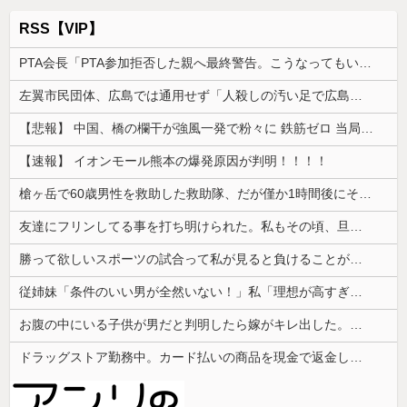
RSS【VIP】
PTA会長「PTA参加拒否した親へ最終警告。こうなってもいい？」
左翼市民団体、広島では通用せず「人殺しの汚い足で広島の土を踏むな！」→広島県民「お前らの方が汚いんじゃ！」「ワシらが広島県民じゃ」
【悲報】 中国、橋の欄干が強風一発で粉々に 鉄筋ゼロ 当局「接着剤でくっつけただけ」「正常で、品質問題はない」
【速報】 イオンモール熊本の爆発原因が判明！！！！
槍ヶ岳で60歳男性を救助した救助隊、だが僅か1時間後にその男性が所属していたPTから連絡があって……
友達にフリンしてる事を打ち明けられた。私もその頃、旦那とうまくいっておらず...
勝って欲しいスポーツの試合って私が見ると負けることがすごく多い気がしてる
従姉妹「条件のいい男が全然いない！」私「理想が高すぎるんじゃ…？」→婚活の愚痴を聞き続けた結果…
お腹の中にいる子供が男だと判明したら嫁がキレ出した。嫁はどうしても女が欲しかったらしく...
ドラッグストア勤務中。カード払いの商品を現金で返金してほしいと言い張る女性客。断っても引き下がらず、その後まさかの展開に…