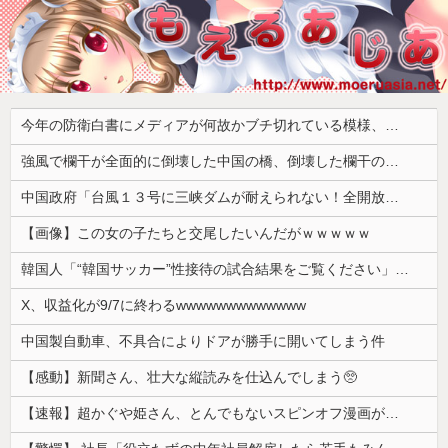
今年の防衛白書にメディアが何故かブチ切れている模様、躍起になって批判するも逆に有権者からは……
強風で欄干が全面的に倒壊した中国の橋、倒壊した欄干の破片を調べると凄まじい事実が発覚して……
中国政府「台風１３号に三峡ダムが耐えられない！全開放流しろ！」⇒ 下流域の街が壊滅状態ｗｗｗｗｗ
【画像】この女の子たちと交尾したいんだがｗｗｗｗｗ
韓国人「“韓国サッカー”性接待の試合結果をご覧ください」→「マッサージ効果は間違いないねｗ」「これが本当のベッドサッカーだ」
X、収益化が9/7に終わるwwwwwwwwwwwww
中国製自動車、不具合によりドアが勝手に開いてしまう件
【感動】新聞さん、壮大な縦読みを仕込んでしまう🥺
【速報】超かぐや姫さん、とんでもないスピンオフ漫画が連載決定ｗｗｗｗｗｗｗｗｗｗｗｗｗｗｗｗｗｗｗｗｗ