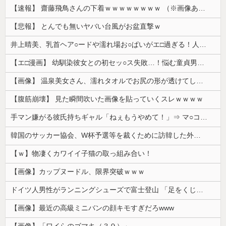
【速報】 齋藤飛鳥さんの下着ｗｗｗｗｗｗｗｗ （※画像あり）
【悲報】 とんでも無いヤバい台風がお盆直撃ｗ
井上晴美、乳首ヘア○ードや濡れ場お○ぱいがエ□過ぎる！人生最後のラスト写真集、最高！！
【エ□漫画】 幼馴染彼女との初セッ○ス失敗…！悩む童貞男子にクラスメイトのギャルJKが優しく近づきオチ○ポよしよしされちゃう…！
【画像】 温泉美女さん、濡れタオルでお尻の形が透けてしまう
【腹筋崩壊】 見た瞬間吹いた画像を貼っていくスレｗｗｗｗ
手マン嫌がる彼氏持ちギャル「ねぇもうやめて！」⇒ マ○コは正直だった結果…
韓国のサッカー協会、W杯予選等を裁くために訪韓した外国人審判を「性接待」していた……大して強くもないチームが潤沢な予算を持ってりゃそうなるわな
【ｗ】物凄くカワイイ子猫の取っ組み合い！
【画像】カップヌードル、限界突破ｗｗｗ
ドイツ人男性がランニングシューズで富士登山 「足をくじいて動けない」
【画像】最近の高級ミニバンの顔キモすぎだろwww