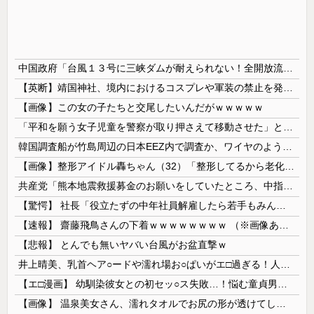
中国政府「台風１３号に三峡ダムが耐えられない！全開放流しろ！」⇒ 下流域の街が壊滅状態ｗｗｗｗｗ
【英断】靖国神社、境内におけるコスプレや軍装の禁止を発表「厳粛で神聖なる場所」
【画像】この女の子たちと交尾したいんだがｗｗｗｗｗ
「平和を願う女子児童を警察が取り押さえて移動させた」と市民団体が告発、「児童……どこ？」とガチで困惑する人が続出
韓国調査船が竹島周辺の日本EEZ内で調査か、ワイヤのようなもの海中に投入…外務省が抗議！
【画像】整形アイドル轟ちゃん（32）「整形してるから老化早い」の声に7年前とのビフォアフ公開「若返ってる」「どんどん綺麗になる」と反響 【Pic...
共産党「熊本地震救援募金のお願いをしていたところ、中指を立てられました。嫌がらせ酷い」
【驚愕】 社長「役立たずの中年社員解雇したら若手もみんな辞めてしまった…」
【速報】 齋藤飛鳥さんの下着ｗｗｗｗｗｗｗｗ （※画像あり）
【悲報】 とんでも無いヤバい台風がお盆直撃ｗ
井上晴美、乳首ヘア○ードや濡れ場お○ぱいがエ□過ぎる！人生最後のラスト写真集、最高！！
【エ□漫画】 幼馴染彼女との初セッ○ス失敗…！悩む童貞男子にクラスメイトのギャルJKが優しく近づきオチ○ポよしよしされちゃう…！
【画像】 温泉美女さん、濡れタオルでお尻の形が透けてしまう