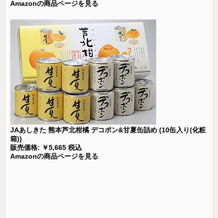
Amazonの商品ページを見る
JAあしきた 熊本芦北柑橘 デコポン&甘夏缶詰め (10缶入り(化粧
箱))
販売価格: ￥5,665 税込
Amazonの商品ページを見る