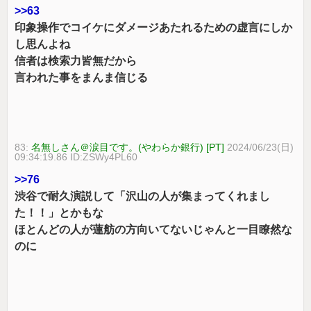
>>63
印象操作でコイケにダメージあたれるための虚言にしか
し思んよね
信者は検索力皆無だから
言われた事をまんま信じる
83:
名無しさん＠涙目です。(やわらか銀行) [PT]
2024/06/23(日)
09:34:19.86 ID:ZSWy4PL60
>>76
渋谷で耐久演説して「沢山の人が集まってくれまし
た！！」とかもな
ほとんどの人が蓮舫の方向いてないじゃんと一目瞭然な
のに