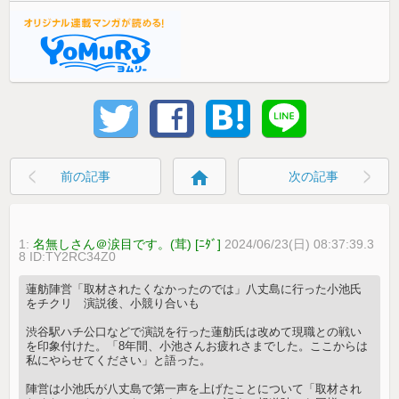
home
前の記事
次の記事
1:
名無しさん＠涙目です。(茸) [ﾆﾀﾞ]
2024/06/23(日) 08:37:39.3
8 ID:TY2RC34Z0
蓮舫陣営「取材されたくなかったのでは」八丈島に行った小池氏
をチクリ 演説後、小競り合いも
渋谷駅ハチ公口などで演説を行った蓮舫氏は改めて現職との戦い
を印象付けた。「8年間、小池さんお疲れさまでした。ここからは
私にやらせてください」と語った。
陣営は小池氏が八丈島で第一声を上げたことについて「取材され