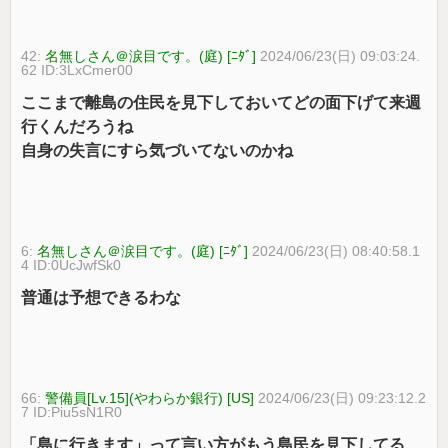
42:
名無しさん＠涙目です。(庭) [ﾆﾀﾞ]
2024/06/23(日) 09:03:24.
62 ID:3LxCmer00
ここまで離島の住民を見下しておいてどの面下げて来週
行くんだろうね
自身の失言にすら気づいてないのかね
6:
名無しさん＠涙目です。(庭) [ﾆﾀﾞ]
2024/06/23(日) 08:40:58.1
4 ID:0UcJwfSk0
普通は予想できるわな
66:
警備員[Lv.15](やわらか銀行) [US]
2024/06/23(日) 09:23:12.2
7 ID:Piu5sN1R0
「島に行きます」って言い方がもう島民を見下してる