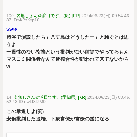
100:
名無しさん＠涙目です。(庭) [FR]
2024/06/23(日) 09:54:46.
87 ID:ykPsXyp10
>>98
渋谷で演説したら」八丈島はどうしたー」と騒ぐとは思
うよ
一貫性のない指摘という批判がない前提でやってるもん
マスコミ関係者なんて皆整合性が問われて来てないから
w
14:
名無しさん＠涙目です。(愛知県) [KR]
2024/06/23(日) 08:45:
52.43 ID:nwLlXlZM0
この掌返しよ(笑)
安倍批判した途端、下衆官僚が官僚の鑑になる