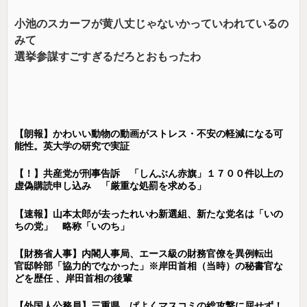
小池のスカーフが黄八丈じゃないかっていわれているの
みて
選挙参謀すごすぎるだろとおもったわ
【朗報】かわいい動物の動画がストレス・不安の軽減になる可
能性。英大学の研究で実証
【！】共産党が刑事告訴 「しんぶん赤旗」１７００件以上の
虚偽購読申し込み 「厳重な処罰を求める」
【速報】山本太郎が去ったれいわ新選組、新たな党名は「いの
ちの党」 略称「いのち」
【財務省人事】内閣人事局、エース級の財務官僚を異例転出
官邸幹部「協力的でなかった」※岸田首相（当時）の秘書官な
どを歴任 、岸田首相の後輩
【外国人公務員】三重県、ぱよくマスコミの総攻撃に屈せず！