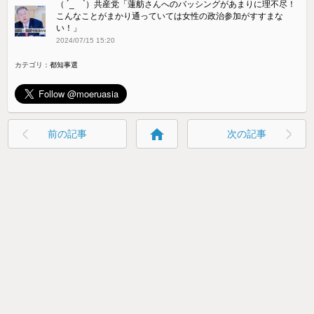
（ ´_ゝ`）共産党「蓮舫さんへのバッシングがあまりに理不尽！
こんなことがまかり通っていては女性の政治参加がすすまな
い！」
2024/07/15 15:20
カテゴリ：
都知事選
home
前の記事
次の記事