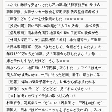
エネ夫に離婚を突きつけたら私の職場(法律事務所)に乗り込んできた 堂々と「離婚の法律相談です。母の薦めでこちらに参りました」と言っているが、...
韓国警察、大韓サッカー協会を家宅捜索 代表監督選考巡り
【画像】どのくノ一を快楽責めしたいｗｗｗｗｗ
【投資の闇】若い男性の6割超が「人生の敗者」 株式投資が自信喪失の原因に
【必見動画】熊本総合病院 地震発生時の手術室の映像が色んな意味で衝撃的だと話題に
【外国人採用アンケ】諮問機関「差別、非公開答申」三重県「差別に当たらず、公表する方針を決定した」
大日本帝国陸軍「侵攻できたとして、食糧どうすんだよ」大本営「現地調達」陸軍「え？」
年収1500万の父が退職。父「退職金も渡したよな？」母「貯金なんてないよー」父「全部なくなったの！？」→予想外の返事に家族騒然となり…
嫁と子作り中なんだけどこうなるｗｗｗ
積水ハウス「地面師に55億円騙し取られた…」ワイ「はえーかわいそう…会社滅茶苦茶やろなぁ」
美人JDが彼氏のオ○ニー用に送った動画、勝手に晒されて学校中の”共有オカズ” にされる
【朗報】 爆胸の気象予報士さん、NHKから解き放たれる
【画像】 女の子「ど、どどどどこ見てるんですかッ！」
【ｗ】物凄くカワイイ子猫の取っ組み合い！
村重杏奈、写真集ヌードがエ□い！乳首透け、巨乳お○ぱいが最高過ぎる！
韓国人「日本ではビールジョッキをほとんど洗わずに、次の客に出すんだ！ これが証拠の映像だ!!」……あー、なるほどですねー。韓国には「アレ」がないんだ？