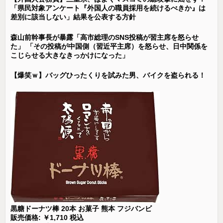
「県民対象アンケート『外国人の職員採用を続けるべきか』は
差別に該当しない」結果を公表する方針
森山前幹事長が暴露「高市総理のSNS投稿が習主席を怒らせ
た」 「その投稿が中国側（習近平主席）を怒らせ、日中関係を
こじらせる大きなきっかけになった」
【爆笑ｗ】バッグひったくりを試みた男、バイクを盗られる！
黒糖ドーナツ棒 20本 お菓子 熊本 フジバンビ
販売価格: ￥1,710 税込