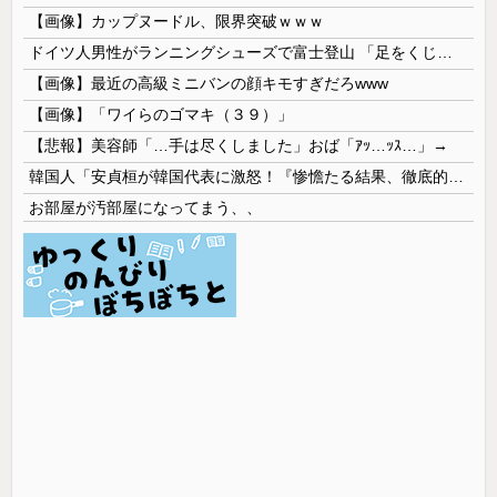
【画像】カップヌードル、限界突破ｗｗｗ
ドイツ人男性がランニングシューズで富士登山 「足をくじいて動けない」
【画像】最近の高級ミニバンの顔キモすぎだろwww
【画像】「ワイらのゴマキ（３９）」
【悲報】美容師「…手は尽くしました」おば「ｱｯ…ｯｽ…」→
韓国人「安貞桓が韓国代表に激怒！『惨憺たる結果、徹底的な刷新が必要だ』と監督や協会を痛烈批判」
お部屋が汚部屋になってまう、、