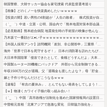
韓国警察、大韓サッカー協会を家宅捜索 代表監督選考巡り
【画像】どのくノ一を快楽責めしたいｗｗｗｗｗ
【投資の闇】若い男性の6割超が「人生の敗者」 株式投資が自信喪失の原因...
（ ´_ゝ`）中道・立憲・公明、国会内で「熊本地震対策本部会議」各省庁...
【必見動画】熊本総合病院 地震発生時の手術室の映像が色んな意味で衝撃的...
乃木坂で一番顔がエ●い子ｗｗｗｗｗｗｗｗｗｗｗｗｗｗｗｗｗｗｗ
【外国人採用アンケ】諮問機関「差別、非公開答申」三重県「差別に当たらず...
海外「世界で日本を死守するぞ！」 日本の消防署を訪れたちびっ子集団が世...
大日本帝国陸軍「侵攻できたとして、食糧どうすんだよ」大本営「現地調達」...
中国製ルーター20機種にバックドア 外部から完全制御できる機能が仕込ま...
年収1500万の父が退職。父「退職金も渡したよな？」母「貯金なんてない...
嫁と子作り中なんだけどこうなるｗｗｗ
【速報】 『有吉の夏休み』、とんでもない発表をしてしまう！！！！！
【ｗ】物凄くカワイイ子猫の取っ組み合い！
（ ´_ゝ`）中国「高市政権が法制化を進めた国家情報局の設置日が7月3...
中曽根元首相「北東アジアで急激な変化 日韓協力強化を」