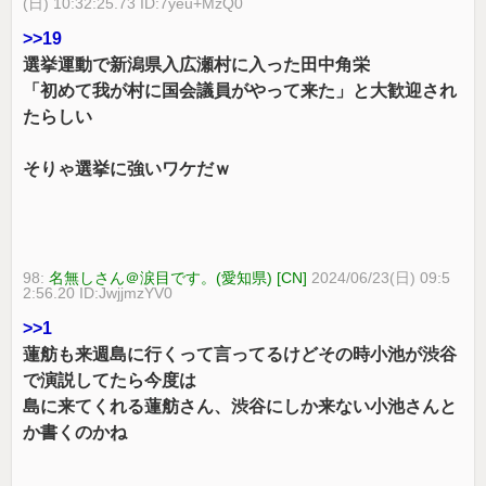
(日) 10:32:25.73 ID:7yeu+MzQ0
>>19
選挙運動で新潟県入広瀬村に入った田中角栄
「初めて我が村に国会議員がやって来た」と大歓迎され
たらしい
そりゃ選挙に強いワケだｗ
98:
名無しさん＠涙目です。(愛知県) [CN]
2024/06/23(日) 09:5
2:56.20 ID:JwjjmzYV0
>>1
蓮舫も来週島に行くって言ってるけどその時小池が渋谷
で演説してたら今度は
島に来てくれる蓮舫さん、渋谷にしか来ない小池さんと
か書くのかね