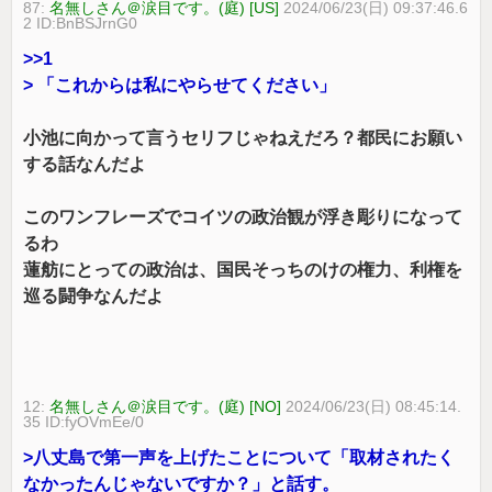
87:
名無しさん＠涙目です。(庭) [US]
2024/06/23(日) 09:37:46.6
2 ID:BnBSJrnG0
>>1
> 「これからは私にやらせてください」
小池に向かって言うセリフじゃねえだろ？都民にお願い
する話なんだよ
このワンフレーズでコイツの政治観が浮き彫りになって
るわ
蓮舫にとっての政治は、国民そっちのけの権力、利権を
巡る闘争なんだよ
12:
名無しさん＠涙目です。(庭) [NO]
2024/06/23(日) 08:45:14.
35 ID:fyOVmEe/0
>八丈島で第一声を上げたことについて「取材されたく
なかったんじゃないですか？」と話す。