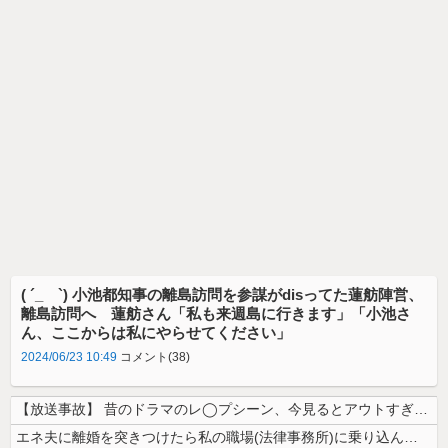
( ´_ゝ`) 小池都知事の離島訪問を参謀がdisってた蓮舫陣営、
離島訪問へ 蓮舫さん「私も来週島に行きます」「小池さ
ん、ここからは私にやらせてください」
2024/06/23 10:49
コメント(38)
【放送事故】 昔のドラマのレ◯プシーン、今見るとアウトすぎる・・・
エネ夫に離婚を突きつけたら私の職場(法律事務所)に乗り込んできた 堂々...