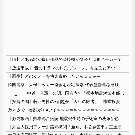
【噂】とある歌が多い作品の遊技機が従来とは別メーカーで開発中！？
【放送事故】 昔のドラマのレ◯プシーン、今見るとアウトすぎる・・・
【画像】どのくノ一を快楽責めしたいｗｗｗｗｗ
韓国警察、大韓サッカー協会を家宅捜索 代表監督選考巡り
（ ´_ゝ`）中道・立憲・公明、国会内で「熊本地震対策本部会議」各省庁からヒアリング・現地から意見聴取「パーティション、人手、宿泊施設の不足や、...
【投資の闇】若い男性の6割超が「人生の敗者」 株式投資が自信喪失の原因に
乃木坂で一番顔がエ●い子ｗｗｗｗｗｗｗｗｗｗｗｗｗｗｗｗｗｗｗ
【必見動画】熊本総合病院 地震発生時の手術室の映像が色んな意味で衝撃的だと話題に
【外国人採用アンケ】諮問機関「差別、非公開答申」三重県「差別に当たらず、公表する方針を決定した」