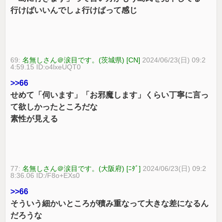
行けばいいんでしょ行けばって感じ
69:
名無しさん＠涙目です。(茨城県) [CN]
2024/06/23(日) 09:2
4:59.15 ID:o4lxeUQT0
>>66
せめて「伺います」「お邪魔します」くらい丁寧に言っ
て欲しかったところだな
素性が見える
77:
名無しさん＠涙目です。(大阪府) [ﾆﾀﾞ]
2024/06/23(日) 09:2
8:36.06 ID:/F8o+EXs0
>>66
そういう細かいところが積み重なって大きな差になるん
だろうな