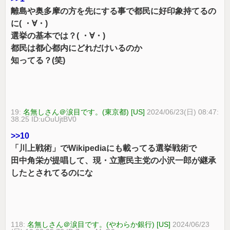
離島や奥多摩の方を先にする事で都民に好印象持てるの
に( ・∀・)
選挙の基本では？( ・∀・)
都民は都心都内にどれだけいるのか
知ってる？(笑)
19:
名無しさん＠涙目です。(東京都) [US]
2024/06/23(日) 08:47:
38.25 ID:uOuUjtBV0
>>10
「川上戦術」でWikipediaにも載ってる選挙戦術で
田中角栄が提唱して、現・立憲民主党の小沢一郎が継承
したとされてるのにな
118:
名無しさん＠涙目です。(やわらか銀行) [US]
2024/06/23