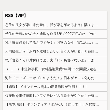
RSS【VIP】
息子の彼女が家に来た時に、我が家を舐めるように隅々まで見た。その次の瞬間、女がとんでもない一言
子供の学費のため夫と通帳を作り6年で200万貯めた。その会話を夫はコロっと忘れ、ある日積立通帳を発見した
私「毎日何をしてるんですか？」同室の女性「実はね…」→カーテン越しに聞こえていた声の正体が意外すぎて…
元同級生から「お前を取材したいと言う人がいる」と連絡があった。指定されたファミレスへ向かうと予想外の人物が待っていて…
私「食器くらい片付けてよ」夫「じゃあ食べないよ」→あまりにも子どもじみた言い分に、私が取った行動は…
（ ´_ゝ`）中道幹事長、食料品消費税2年間1%の閣議決定を批判 → 記者「中道改革連合は食料品消費税ゼロを公約に掲げていたが？」→ 階猛氏「
海外「ディズニーがゴミのようだ！」日本がアニメ化した米人気SF作品に絶賛の声が殺到中
【速報】 イオンモール熊本の爆発原因が判明！！！！
佐藤氏を事情聴取したフジテレビの弁護士がやらかした疑惑が浮上、「これが事実なら全部が怪しすぎるぞ」と前科に衝撃を受ける人が続出
【熊本地震】 ボランティア「水がない！届けて！」八代市市長「自分で取りに行って」