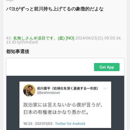
パヨがずっと前川持ち上げてるの象徴的だよな
43:
名無しさん＠涙目です。(庭) [NO]
2024/06/23(日) 09:03:34.
13 ID:fyOVmEe/0
都知事選後