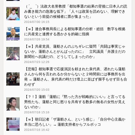
（ ´_ゝ`）法政大名誉教授「都知事選の結果の背後に日本人の読
み書き能力の急激な低下」「人々は政策を読めない、理解でき
ないという前提の候補者に票が集まった」
2024/07/30 16:15
【ｗ】連合事務局長による都知事選の分析・総括 数字を根拠
に共産党と連携する愚かさを的確に指摘
2024/07/26 19:54
【ｗ】共産党員、蓮舫さんのぶちギレに疑問「共闘は事実じゃ
ないか。蓮舫さんとがんばったのに」 立民議員「弁護士だの
新聞社へ抗議だの、どうしてしまったのか」
2024/07/23 12:26
【悲報】都知事選で応援演説を頼まれた泉代表、遅れたら蓮舫
さんから何を言われるか分からないと２時間前には事務所を出
発 → 蓮舫さん、泉代表の時だけ壇上に並ばず握手もせず目も合
わせず
2024/07/20 15:03
【？！】蓮舫「蓮舫に『黙った方が戦略的にいい』と言ってる
男性たち、蓮舫と同じ怒りを共有する数多の無名の女性が見え
ないのか」
2024/07/18 15:16
【ｗ】朝日記者「ザ蓮舫さん、という感じ」「自分中心主義か
本当に恐ろしい」→ 蓮舫支持者からフルボッコ
2024/07/16 16:42