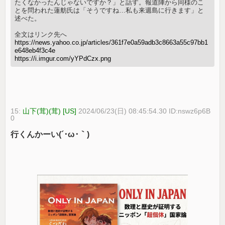
たくなかったんじゃないですか？」と話す。報道陣から同様のこ
とを問われた蓮舫氏は「そうですね…私も来週島に行きます」と
述べた。
全文はリンク先へ
https://news.yahoo.co.jp/articles/361f7e0a59adb3c8663a55c97bb1
e648eb4f3c4e
https://i.imgur.com/yYPdCzx.png
15:
山下(茸)(茸) [US]
2024/06/23(日) 08:45:54.30 ID:nswz6p6B
0
行くんかーい(´･ω･｀)