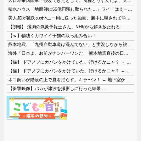
大日本帝国陸軍「侵攻できたとして、食糧どうすんだよ」大本営「現地調達」陸軍「え？」
積水ハウス「地面師に55億円騙し取られた…」ワイ「はえーかわいそう…会社滅茶苦茶やろなぁ」
美人JDが彼氏のオ○ニー用に送った動画、勝手に晒されて学校中の”共有オカズ” にされる
【朗報】 爆胸の気象予報士さん、NHKから解き放たれる
【ｗ】物凄くカワイイ子猫の取っ組み合い！
熊本地震、「九州自動車道は混んでない」と実況しながら被災地へ向かう有名アナなどに批判殺到 全国紙記者「最新の状況をいち早く伝えることは報道機関としての責務」「情報を取り上げることには大きな意義がある」
海外「日本よ、お前がナンバーワンだ」 熊本地震直後の日本の対応のスピードに世界が衝撃
【猫】 ドアノブにカバンをかけていた。行けるかニャ？ → 猫はこうなります…
【猫】 ドアノブにカバンをかけていた。行けるかニャ？ → 猫はこうなります…
ネコ飼いが階段の上で袋を揺らす。キラ〜ン！ → 地下室からヤツが現れる…
【衝撃映像】バカが津波を撮影しに行った結果…