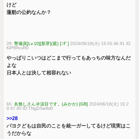
けど
蓮舫の公約なんか？
28:
警備員[Lv.10][新芽](庭) [ﾆﾀﾞ]
2024/06/18(火) 15:55:46.91 ID:
KiP9RcvR0
やっぱりこいつはどこまで行ってもあっちの味方なんだ
よな
日本人とは決して相容れない
65:
名無しさん＠涙目です。(みかか) [GB]
2024/06/18(火) 16:2
0:47.45 ID:TNgDSw9d0
>>28
パヨクどもは自民のことを統一ガーしてるけど現実はこ
うだからな