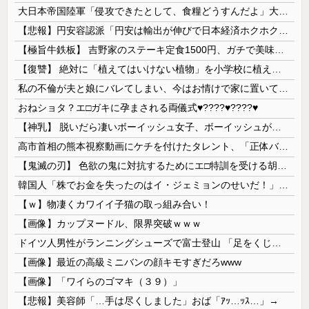
大日本帝国陸軍「侵攻できたとして、食糧どうすんだよ」大本営「現地調達」陸軍「え？」
【悲報】円安容認派「円安は輸出が伸びで日本経済ホクホク！」⇒ 世界に売る物が無さすぎて輸出額で韓国に惨敗・・・
【極旨牛鉄板】 吉野家のステーキ定食1500円、ガチで美味そうｗｗｗ
【復讐】 絶対に「植えてはいけない植物」を小学校に植えた→20年経って見に行くと…「！？」衝撃の光景が・・・
私の不倫が夫と娘にバレてしまい、今はお情けで家に置いてもらっている状態です。行為を娘に見られていたなんて全く気付きませんでした。娘の「汚...
おねショタ？エ□ガキに孕まされる両儀式♥️????♥️????♥️
【神乳】 脱いだら凄いボーイッシュ女子、ボーイッシュがどうでも良くなる ”お○ぱい” がこちらｗｗｗｗｗ
高市首相の熊本視察動画にケチを付けたタレント、「正体バレバレよな」と黒電話の呼び方であっさりと……
【鬼滅の刃】 色欲の鬼に対抗するためにエ□特訓を受ける胡蝶しのぶ…！クールなしのぶが快楽に抗えず翻弄されちゃう…
韓国人「株でお金を失ったのはイ・ジェミョンのせいだ！」として支持率が右肩下がりに……まあ、本当にその側面があるので救えないんですが
【ｗ】物凄くカワイイ子猫の取っ組み合い！
【画像】カップヌードル、限界突破ｗｗｗ
ドイツ人男性がランニングシューズで富士登山 「足をくじいて動けない」
【画像】最近の高級ミニバンの顔キモすぎだろwww
【画像】「ワイらのゴマキ（３９）」
【悲報】美容師「…手は尽くしました」おば「ｱｯ…ｯｽ…」→