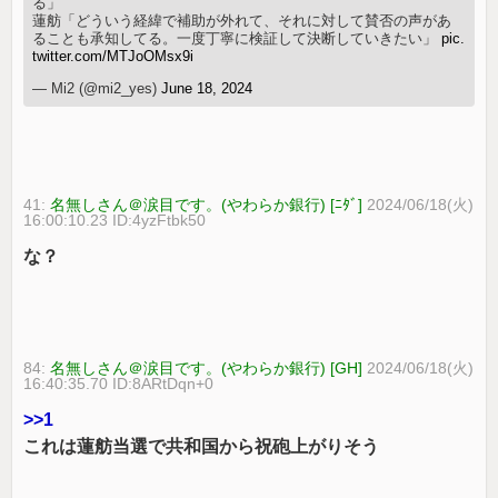
る」
蓮舫「どういう​経緯​で​補助​が​外れ​て、それ​に対して​賛否​の​声​が​あ
る​こと​も​承知​し​てる。​一​度​丁寧​に​検証​し​て決断​し​て​いき​たい​」
pic.
twitter.com/MTJoOMsx9i
— Mi2 (@mi2_yes)
June 18, 2024
41:
名無しさん＠涙目です。(やわらか銀行) [ﾆﾀﾞ]
2024/06/18(火)
16:00:10.23 ID:4yzFtbk50
な？
84:
名無しさん＠涙目です。(やわらか銀行) [GH]
2024/06/18(火)
16:40:35.70 ID:8ARtDqn+0
>>1
これは蓮舫当選で共和国から祝砲上がりそう