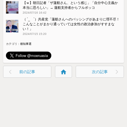
【ｗ】朝日記者「ザ蓮舫さん、という感じ」「自分中心主義か
本当に恐ろしい」→ 蓮舫支持者からフルボッコ
2024/07/16 16:42
（ ´_ゝ`）共産党「蓮舫さんへのバッシングがあまりに理不尽！
こんなことがまかり通っていては女性の政治参加がすすまな
い！」
2024/07/15 15:20
カテゴリ：
都知事選
home
前の記事
次の記事