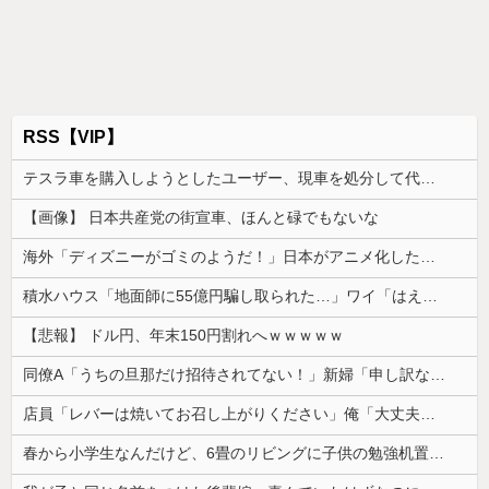
RSS【VIP】
テスラ車を購入しようとしたユーザー、現車を処分して代金を支払い、平日の納車日に予定を合わせた結果……
【画像】 日本共産党の街宣車、ほんと碌でもないな
海外「ディズニーがゴミのようだ！」日本がアニメ化した米人気SF作品に絶賛の声が殺到中
積水ハウス「地面師に55億円騙し取られた…」ワイ「はえーかわいそう…会社滅茶苦茶やろなぁ」
【悲報】 ドル円、年末150円割れへｗｗｗｗｗ
同僚A「うちの旦那だけ招待されてない！」新婦「申し訳ないけど…」→披露宴の空気が一気に凍りついて…
店員「レバーは焼いてお召し上がりください」俺「大丈夫でしょ」→生で食べた瞬間、店員が血相を変えてきて…
春から小学生なんだけど、6畳のリビングに子供の勉強机置くのって無理だよね