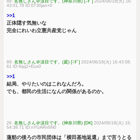
88:
名無しさん＠涙目です。(神奈川県) [ﾆﾀﾞ]
2024/06/18(火) 16:
43:01.78 ID:0T30jan+0
>>1
正体隠す気無いな
完全にれいわ立憲共産党じゃん
89:
名無しさん＠涙目です。(庭) [ﾆﾀﾞ]
2024/06/18(火) 16:43:08.
61 ID:4qq2+Eux0
>>1
結局、やりたいのはこれなんだろ。
でも、都民の生活になんの関係があるのか。
26:
名無しさん＠涙目です。(神奈川県) [DK]
2024/06/18(火) 15:
54:38.71 ID:nYGARn5N0
蓮舫の後ろの市民団体は「横田基地返還」まで言うとる