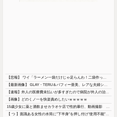
【悲報】 ワイ「ラーメン一袋だけじゃ足らんわ！二袋作ったろ！」→結果ｗｗｗ
【最新画像】 GLAY・TERU＆パフィー亜美、レアな夫婦ショットを公開してしまう！
【速報】外人の医療費未払いが多すぎたので病院が外人の治療を断るようになってしまう
【画像】どのくノ一を快楽責めしたいｗｗｗｗｗ
15歳少女に薬と酒飲ませカラオケ店で性的暴行、動画撮影 54歳無職を再逮捕 動画770本も見つかる
【 つ 】面識ある女性の水筒に"下半身"を押し付け"使用不能"にした疑い 66歳男を「器物損壊」容疑で逮捕 札幌市