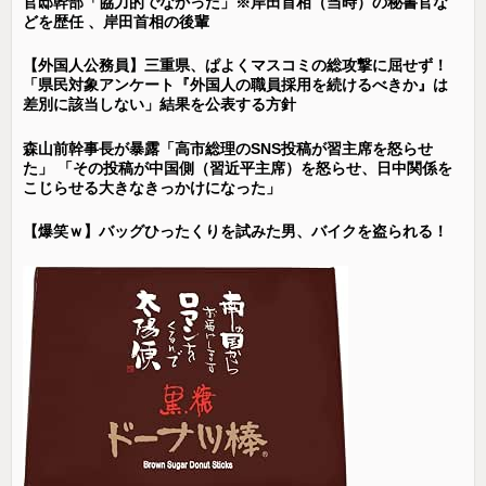
官邸幹部「協力的でなかった」※岸田首相（当時）の秘書官な
どを歴任 、岸田首相の後輩
【外国人公務員】三重県、ぱよくマスコミの総攻撃に屈せず！
「県民対象アンケート『外国人の職員採用を続けるべきか』は
差別に該当しない」結果を公表する方針
森山前幹事長が暴露「高市総理のSNS投稿が習主席を怒らせ
た」 「その投稿が中国側（習近平主席）を怒らせ、日中関係を
こじらせる大きなきっかけになった」
【爆笑ｗ】バッグひったくりを試みた男、バイクを盗られる！