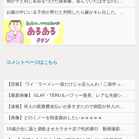
我が子と同じ名前をつけた後輩嫁。喜んでいたはずなのに、突然子供を拒絶するようになり…
お腹の中にいる子供が男だと判明したら嫁がキレ出した。嫁はどうしても女が欲しかったらしく...
コメントページはこちら
【悲報】 ワイ「ラーメン一袋だけじゃ足らんわ！二袋作ったろ！」→結果ｗｗｗ
【最新画像】 GLAY・TERU＆パフィー亜美、レアな夫婦ショットを公開してしまう！
【速報】外人の医療費未払いが多すぎたので病院が外人の治療を断るようになってしまう
【画像】どのくノ一を快楽責めしたいｗｗｗｗｗ
15歳少女に薬と酒飲ませカラオケ店で性的暴行、動画撮影 54歳無職を再逮捕 動画770本も見つかる