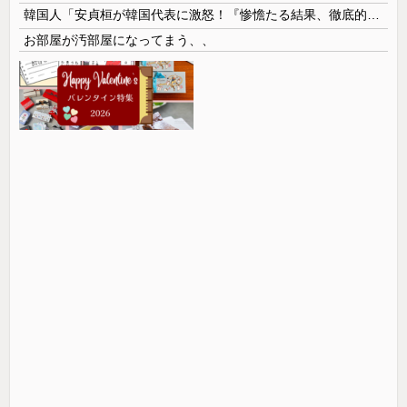
韓国人「安貞桓が韓国代表に激怒！『惨憺たる結果、徹底的な刷新が必要だ』と監督や協会を痛烈批判」
お部屋が汚部屋になってまう、、