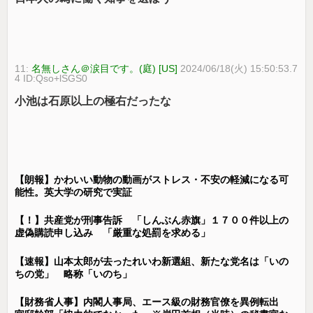
11:
名無しさん＠涙目です。(庭) [US]
2024/06/18(火) 15:50:53.7
4 ID:Qso+lSGS0
小池は石原以上の極右だったな
【朗報】かわいい動物の動画がストレス・不安の軽減になる可
能性。英大学の研究で実証
【！】共産党が刑事告訴 「しんぶん赤旗」１７００件以上の
虚偽購読申し込み 「厳重な処罰を求める」
【速報】山本太郎が去ったれいわ新選組、新たな党名は「いの
ちの党」 略称「いのち」
【財務省人事】内閣人事局、エース級の財務官僚を異例転出