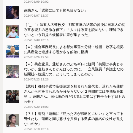
2024/08/09 19:02
蓮舫さん「選挙に出ても勝ち目がない」
2024/08/07 12:37
（ ´_ゝ`）法政大名誉教授「都知事選の結果の背後に日本人の読
み書き能力の急激な低下」「人々は政策を読めない、理解でき
ないという前提の候補者に票が集まった」
2024/07/30 16:15
【ｗ】連合事務局長による都知事選の分析・総括 数字を根拠
に共産党と連携する愚かさを的確に指摘
2024/07/26 19:54
【ｗ】共産党員、蓮舫さんのぶちギレに疑問「共闘は事実じゃ
ないか。蓮舫さんとがんばったのに」 立民議員「弁護士だの
新聞社へ抗議だの、どうしてしまったのか」
2024/07/23 12:26
【悲報】都知事選で応援演説を頼まれた泉代表、遅れたら蓮舫
さんから何を言われるか分からないと２時間前には事務所を出
発 → 蓮舫さん、泉代表の時だけ壇上に並ばず握手もせず目も合
わせず
2024/07/20 15:03
【？！】蓮舫「蓮舫に『黙った方が戦略的にいい』と言ってる
男性たち、蓮舫と同じ怒りを共有する数多の無名の女性が見え
ないのか」
2024/07/18 15:16