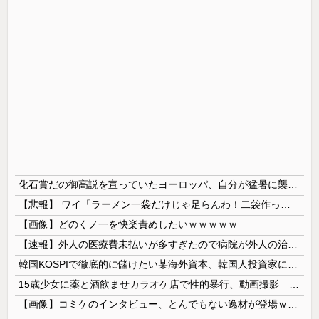
化石賞だの御高説を宣っていたヨーロッパ、自分が猛暑に襲われると為すすべべもなくダメージを受けてしまい……
【悲報】 ワイ「ラーメン一袋だけじゃ足らんわ！二袋作ったろ！」→結果ｗｗｗ
【画像】どのくノ一を快楽責めしたいｗｗｗｗｗ
【速報】外人の医療費未払いが多すぎたので病院が外人の治療を断るようになってしまう
韓国KOSPIで徹底的に儲けたい某海外資本、韓国人投資家に楽観的すぎる未来予測を提示して……
15歳少女に薬と酒飲ませカラオケ店で性的暴行、動画撮影 54歳無職を再逮捕 動画770本も見つかる
【画像】コミケのインタビュー、とんでもない逸材が登場ｗｗｗｗｗｗ 【Pickup07092041】