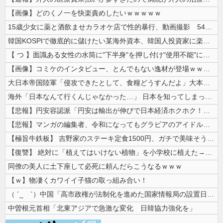
【画像】どのくノ一を快楽責めしたいｗｗｗｗｗ
15歳少女に薬と酒飲ませカラオケ店で性的暴行、動画撮影 54歳無職を再...
韓国KOSPIで徹底的に儲けたい某海外資本、韓国人投資家に楽観的すぎる...
【 つ 】面識ある女性の水筒に"下半身"を押し付け"使用不能"にした疑...
【画像】コミケのインタビュー、とんでもない逸材が登場ｗｗｗｗｗｗ 【P...
大日本帝国陸軍「侵攻できたとして、食糧どうすんだよ」大本営「現地調達」...
海外「日本なんて行くんじゃなかった…」 日本を知ってしまったディズニー...
【悲報】円安容認派「円安は輸出が伸びで日本経済ホクホク！」⇒ 世界に売...
【悲報】マンガの編集者、令和になってもグラビアのアイドルを美味しくいた...
【極旨牛鉄板】 吉野家のステーキ定食1500円、ガチで美味そうｗｗｗ
【復讐】 絶対に「植えてはいけない植物」を小学校に植えた→20年経って...
同僚の美人に土下座して必死に頼んだらこうなるｗｗｗ
【ｗ】物凄くカワイイ子猫の取っ組み合い！
（ ´_ゝ`）中国「高市政権が法制化を進めた国家情報局の設置日が7月3...
中曽根元首相「北東アジアで急激な変化 日韓協力強化を」