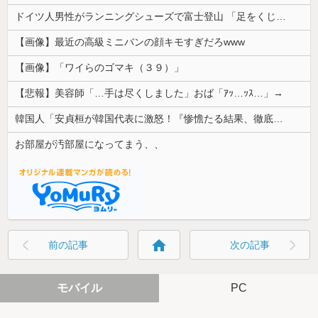
ドイツ人男性がランニングシューズで富士登山 「足をくじいて動けない」
【画像】最近の高級ミニバンの顔キモすぎだろwww
【画像】「ワイらのゴマキ（３９）」
【悲報】美容師「…手は尽くしました」おば「ｱｯ…ｯｽ…」→
韓国人「安貞桓が韓国代表に激怒！『惨憺たる結果、徹底的な刷新が必要だ』と監督や協会を痛烈批判」
お部屋が汚部屋になってまう、、
home
前の記事
次の記事
モバイル
PC