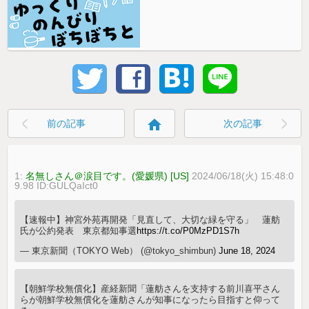
home
前の記事
次の記事
1:
名無しさん＠涙目です。(愛媛県) [US]
2024/06/18(火) 15:48:0
9.98 ID:GULQaIct0
【速報中】神宮外苑再開発「見直して、大切な緑を守る」 蓮舫
氏が公約発表 東京都知事選
https://t.co/P0MzPD1S7h
— 東京新聞（TOKYO Web） (@tokyo_shimbun)
June 18, 2024
【朝鮮学校無償化】産経新聞「蓮舫さん​を​支持​する​前川喜平さん
らが朝鮮​学校​​無償​化​を​蓮舫さんが知事​に​なったら​目指すと仰って