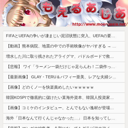
FIFAとUEFAの争いが凄まじい泥沼状態に突入、UEFAの要求を呑んだFIFAだったがUEFA側は強硬姿勢を崩さず……
【動画】熊本病院、地震の中での手術映像がヤバすぎる → 医療機器が飛び交う激震の中で患者を全身で庇う医師らの咄嗟の行動に世界中から絶賛の嵐
増水した川に取り残されたアライグマ、パドルボードで救助されて人の脚の下に潜り込む【海外の反応】
【悲報】 ワイ「ラーメン一袋だけじゃ足らんわ！二袋作ったろ！」→結果ｗｗｗ
【最新画像】 GLAY・TERU＆パフィー亜美、レアな夫婦ショットを公開してしまう！
【画像】どのくノ一を快楽責めしたいｗｗｗｗｗ
韓国KOSPIで徹底的に儲けたい某海外資本、韓国人投資家に楽観的すぎる未来予測を提示して……
【画像】コミケのインタビュー、とんでもない逸材が登場ｗｗｗｗｗｗ 【Pickup07092041】
海外「日本なんて行くんじゃなかった…」 日本を知ってしまったディズニー信者、帰国後『本家』に失望する事態に