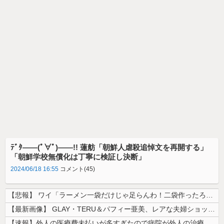
ﾃﾞﾀ――(ﾟ∀ﾟ)――!! 蓮舫「朝鮮人虐殺追悼文を再開する」
「朝鮮学校無償化は丁寧に検証し決断」
2024/06/18 16:55
コメント(45)
【悲報】 ワイ「ラーメン一袋だけじゃ足らんわ！二袋作ったろ！」→結果ｗ...
【最新画像】 GLAY・TERU＆パフィー亜美、レアな夫婦ショットを公...
【速報】外人の医療費未払いが多すぎたので病院が外人の治療を断るようにな...