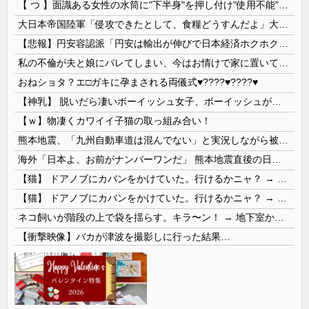
【 つ 】面識ある女性の水筒に"下半身"を押し付け"使用不能"にした疑い 66歳男を「器物損壊」容疑で逮捕 札幌市
大日本帝国陸軍「侵攻できたとして、食糧どうすんだよ」大本営「現地調達」陸軍「え？」
【悲報】円安容認派「円安は輸出が伸びで日本経済ホクホク！」⇒ 世界に売る物が無さすぎて輸出額で韓国に惨敗・・・
私の不倫が夫と娘にバレてしまい、今はお情けで家に置いてもらっている状態です。行為を娘に見られていたなんて全く気付きませんでした。娘の「汚...
おねショタ？エ□ガキに孕まされる両儀式♥️????♥️????♥️
【神乳】 脱いだら凄いボーイッシュ女子、ボーイッシュがどうでも良くなる ”お○ぱい” がこちらｗｗｗｗｗ
【ｗ】物凄くカワイイ子猫の取っ組み合い！
熊本地震、「九州自動車道は混んでない」と実況しながら被災地へ向かう有名アナなどに批判殺到 全国紙記者「最新の状況をいち早く伝えることは報道機関としての責務」「情報を取り上げることには大きな意義がある」
海外「日本よ、お前がナンバーワンだ」 熊本地震直後の日本の対応のスピードに世界が衝撃
【猫】 ドアノブにカバンをかけていた。行けるかニャ？ → 猫はこうなります…
【猫】 ドアノブにカバンをかけていた。行けるかニャ？ → 猫はこうなります…
ネコ飼いが階段の上で袋を揺らす。キラ〜ン！ → 地下室からヤツが現れる…
【衝撃映像】バカが津波を撮影しに行った結果…