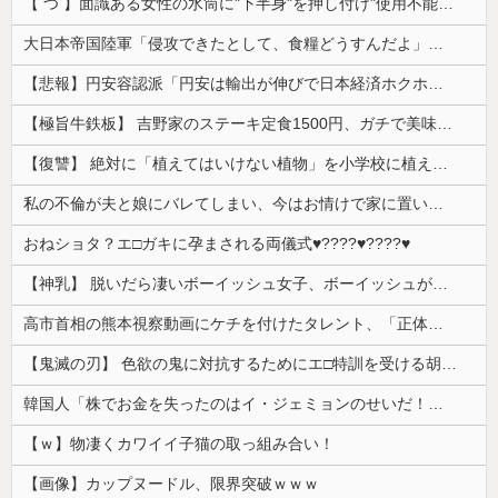
【 つ 】面識ある女性の水筒に"下半身"を押し付け"使用不能"にした疑い 66歳男を「器物損壊」容疑で逮捕 札幌市
大日本帝国陸軍「侵攻できたとして、食糧どうすんだよ」大本営「現地調達」陸軍「え？」
【悲報】円安容認派「円安は輸出が伸びで日本経済ホクホク！」⇒ 世界に売る物が無さすぎて輸出額で韓国に惨敗・・・
【極旨牛鉄板】 吉野家のステーキ定食1500円、ガチで美味そうｗｗｗ
【復讐】 絶対に「植えてはいけない植物」を小学校に植えた→20年経って見に行くと…「！？」衝撃の光景が・・・
私の不倫が夫と娘にバレてしまい、今はお情けで家に置いてもらっている状態です。行為を娘に見られていたなんて全く気付きませんでした。娘の「汚...
おねショタ？エ□ガキに孕まされる両儀式♥️????♥️????♥️
【神乳】 脱いだら凄いボーイッシュ女子、ボーイッシュがどうでも良くなる ”お○ぱい” がこちらｗｗｗｗｗ
高市首相の熊本視察動画にケチを付けたタレント、「正体バレバレよな」と黒電話の呼び方であっさりと……
【鬼滅の刃】 色欲の鬼に対抗するためにエ□特訓を受ける胡蝶しのぶ…！クールなしのぶが快楽に抗えず翻弄されちゃう…
韓国人「株でお金を失ったのはイ・ジェミョンのせいだ！」として支持率が右肩下がりに……まあ、本当にその側面があるので救えないんですが
【ｗ】物凄くカワイイ子猫の取っ組み合い！
【画像】カップヌードル、限界突破ｗｗｗ