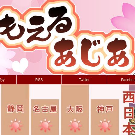
紹介
RSS
Twitter
Facebo