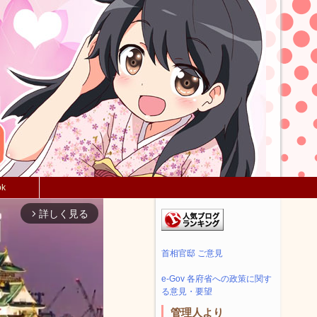
ok
詳しく見る
arrow_forward_ios
首相官邸 ご意見
e-Gov 各府省への政策に関す
る意見・要望
管理人より