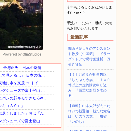
今年もよろしくおねがいしま
す(´・ω・`)
手洗い・うがい・睡眠・栄養
もお願いいたします
最新記事
関西学院大学のアシスタン
ト教授（中国籍）、ドラッ
Powered by 
GliaStudios
グストアで現行犯逮捕 万
引き容疑
Mute
【！】共産党が刑事告訴
「しんぶん赤旗」１７００
件以上の虚偽購読申し込
み 「厳重な処罰を求め
る」
【速報】山本太郎が去った
れいわ新選組、新たな党名
は「いのちの党」 略称
「いのち」