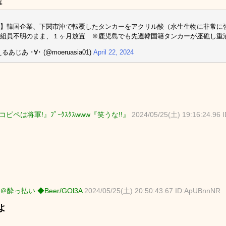
事
】韓国企業、下関市沖で転覆したタンカーをアクリル酸（水生生物に非常に強い
組員不明のまま、１ヶ月放置 ※鹿児島でも先週韓国籍タンカーが座礁し重
るあじあ ･∀･ (@moeruasia01)
April 22, 2024
ピペは将軍!』ﾌﾟｰｸｽｸｽwww『笑うな!!』
2024/05/25(土) 19:16:24.96 
＠酔っ払い ◆Beer/GOl3A
2024/05/25(土) 20:50:43.67 ID:ApUBnnNR
よ