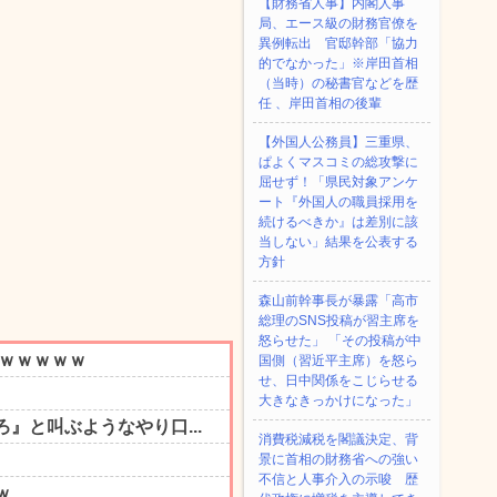
【財務省人事】内閣人事
局、エース級の財務官僚を
異例転出 官邸幹部「協力
的でなかった」※岸田首相
（当時）の秘書官などを歴
任 、岸田首相の後輩
【外国人公務員】三重県、
ぱよくマスコミの総攻撃に
屈せず！「県民対象アンケ
ート『外国人の職員採用を
続けるべきか』は差別に該
当しない」結果を公表する
方針
森山前幹事長が暴露「高市
総理のSNS投稿が習主席を
怒らせた」 「その投稿が中
国側（習近平主席）を怒ら
せ、日中関係をこじらせる
大きなきっかけになった」
消費税減税を閣議決定、背
景に首相の財務省への強い
不信と人事介入の示唆 歴