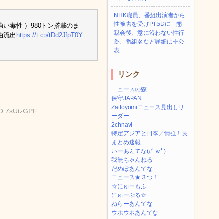
NHK職員、番組出演者から
性被害を受けPTSDに 懇
毒性 ）980トン搭載のま
親会後、意に沿わない性行
油流出
https://t.co/tDd2JfpT0Y
為、番組名など詳細は非公
表
リンク
ニュースの森
保守JAPAN
Zattoyomiニュース見出しリ
ID:7sUtzGPF
ーダー
2chnavi
特定アジアと日本／情強！良
まとめ速報
いーあんてな(#ﾟｗﾟ)
我無ちゃんねる
だめぽあんてな
ニュース★３つ！
☆にゅーもふ
にゅーぷる☆
ねらーあんてな
ウホウホあんてな