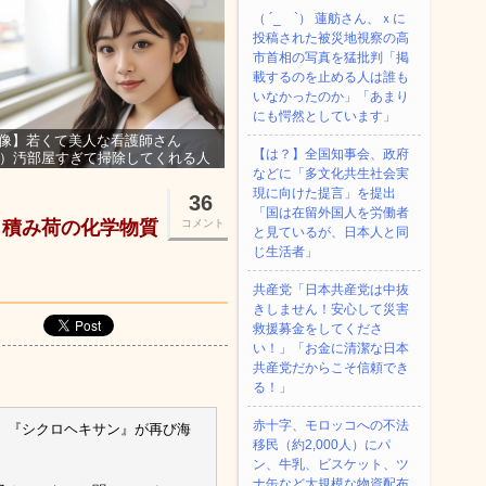
（ ´_ゝ`） 蓮舫さん、ｘに
投稿された被災地視察の高
市首相の写真を猛批判「掲
載するのを止める人は誰も
いなかったのか」「あまり
にも愕然としています」
像】若くて美人な看護師さん
【は？】全国知事会、政府
3）汚部屋すぎて掃除してくれる人
などに「多文化共生社会実
集ｗｗｗ
現に向けた提言」を提出
36
「国は在留外国人を労働者
ら積み荷の化学物質
コメント
と見ているが、日本人と同
じ生活者」
共産党「日本共産党は中抜
きしません！安心して災害
救援募金をしてくださ
い！」「お金に清潔な日本
共産党だからこそ信頼でき
る！」
赤十字、モロッコへの不法
、『シクロヘキサン』が再び海
移民（約2,000人）にパ
ン、牛乳、ビスケット、ツ
ナ缶など大規模な物資配布