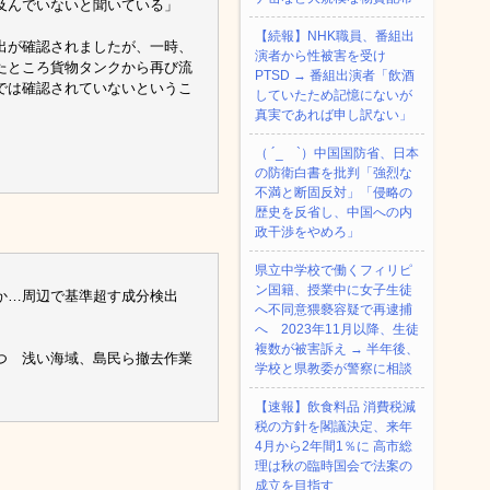
及んでいないと聞いている」
【続報】NHK職員、番組出
出が確認されましたが、一時、
演者から性被害を受け
たところ貨物タンクから再び流
PTSD → 番組出演者「飲酒
では確認されていないというこ
していたため記憶にないが
真実であれば申し訳ない」
（ ´_ゝ`）中国国防省、日本
の防衛白書を批判「強烈な
不満と断固反対」「侵略の
歴史を反省し、中国への内
政干渉をやめろ」
県立中学校で働くフィリピ
ン国籍、授業中に女子生徒
か…周辺で基準超す成分検出
へ不同意猥褻容疑で再逮捕
へ 2023年11月以降、生徒
複数が被害訴え → 半年後、
二つ 浅い海域、島民ら撤去作業
学校と県教委が警察に相談
【速報】飲食料品 消費税減
税の方針を閣議決定、来年
4月から2年間1％に 高市総
理は秋の臨時国会で法案の
成立を目指す