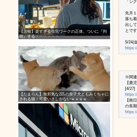
「シク
先月１
落ち着
出して
とです
【悲報】楽すぎる在宅ワークの正体、ついに『判
明』する・・・・・・
5/24
https:
※関連
【鹿児
[4/27]
【たまらん】無邪気な2匹の柴子犬ともみくちゃに
https:
される猫！可愛いさしかないｗｗｗｗ
【南日
の長期
https: