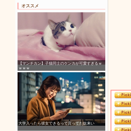
オススメ
【マンチカン】子猫同士のケンカが可愛すぎるｗ
ｗｗｗ
大学入ったら彼女できるって言ってた奴来い