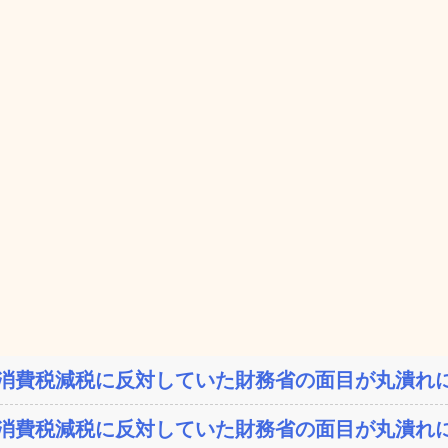
消費税減税に反対していた財務省の面目が丸潰れに
消費税減税に反対していた財務省の面目が丸潰れに