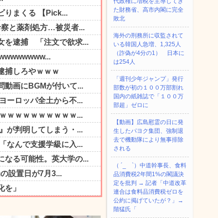
代政権に増税を主導してき
た財務省、高市内閣に完全
敗北
海外の刑務所に収監されて
いる韓国人急増、1,325人
（詐偽が4分の1） 日本に
は254人
「週刊少年ジャンプ」発行
部数が初の１００万部割れ
国内の紙雑誌で「１００万
部超」ゼロに
【動画】広島慰霊の日に発
生したパヨク集団、強制退
去で機動隊により無事排除
される
（ ´_ゝ`）中道幹事長、食料
品消費税2年間1%の閣議決
定を批判 → 記者「中道改革
連合は食料品消費税ゼロを
公約に掲げていたが？」→
階猛氏「