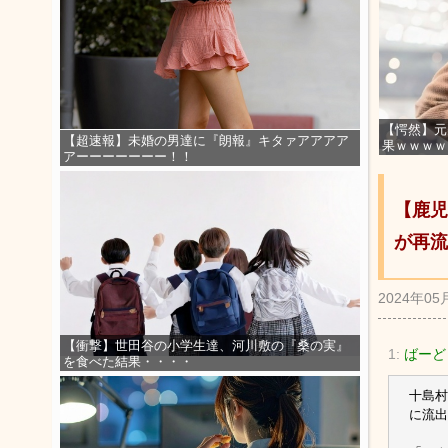
【愕然】元
【超速報】未婚の男達に『朗報』キタァアアアア
果ｗｗｗｗ
アーーーーーーー！！
【鹿児
が再流
2024年05
【衝撃】世田谷の小学生達、河川敷の『桑の実』
1:
ばーど
を食べた結果・・・・
十島村
に流出