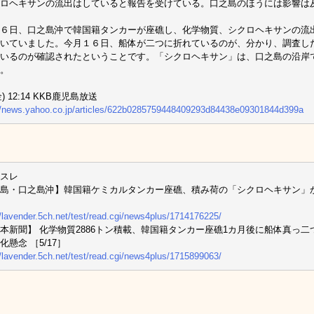
ロヘキサンの流出はしていると報告を受けている。口之島のほうには影響は
６日、口之島沖で韓国籍タンカーが座礁し、化学物質、シクロヘキサンの流
いていました。今月１６日、船体が二つに折れているのが、分かり、調査し
いるのが確認されたということです。「シクロヘキサン」は、口之島の沿岸
。
(金) 12:14 KKB鹿児島放送
//news.yahoo.co.jp/articles/622b0285759448409293d84438e09301844d399a
スレ
島・口之島沖】韓国籍ケミカルタンカー座礁、積み荷の「シクロヘキサン」
//lavender.5ch.net/test/read.cgi/news4plus/1714176225/
本新聞】 化学物質2886トン積載、韓国籍タンカー座礁1カ月後に船体真っ
化懸念 ［5/17］
//lavender.5ch.net/test/read.cgi/news4plus/1715899063/