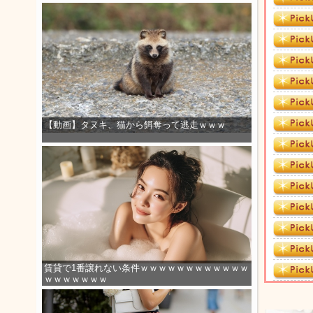
【動画】タヌキ、猫から餌奪って逃走ｗｗｗ
賃貸で1番譲れない条件ｗｗｗｗｗｗｗｗｗｗｗｗ
ｗｗｗｗｗｗｗ