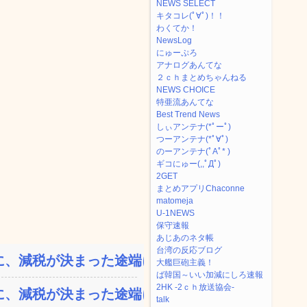
NEWS SELECT
キタコレ(ﾟ∀ﾟ)！！
わくてか！
NewsLog
にゅーぷろ
アナログあんてな
２ｃｈまとめちゃんねる
NEWS CHOICE
特亜流あんてな
Best Trend News
しぃアンテナ(*ﾟーﾟ)
つーアンテナ(*ﾟ∀ﾟ)
のーアンテナ(ﾟAﾟ* )
ギコにゅー(,,ﾟДﾟ)
2GET
まとめアプリChaconne
matomeja
U-1NEWS
保守速報
あじあのネタ帳
台湾の反応ブログ
、減税が決まった途端に市...
大艦巨砲主義！
ば韓国～いい加減にしろ速報
2HK -2ｃｈ放送協会-
、減税が決まった途端に市...
talk