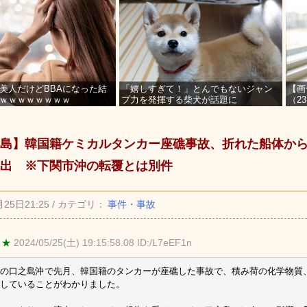
美人だけどBBAになった結
「嬉しすぎて！」とんでもないジャン
【画
ｗｗｗｗｗｗｗｗ
プ力を発揮する柴犬が話題に
（2
を募
島】韓国籍ケミカルタンカー座礁事故、折れた船体か
出 ※下関市沖の転覆とは別件
月25日21:25 / カテゴリ：
事件・事故
 ★
2024/05/25(土) 19:15:58.08 ID:/L7eEF1n
の口之島沖で先月、韓国籍のタンカーが座礁した事故で、積み荷の化学物質
していることがわかりました。