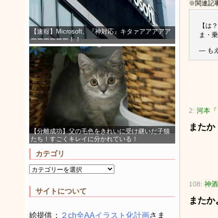
※関連記
【は？
【速報】Microsoft、『神対応』キタァアアアアア
ま・乗
ーーーーーー！！
— もえ
2:
河本『コ
またか
【分離成功】父の毛色をきれいに受け継いだ子猫
たち！すごくキレイに分かれている！
カテゴリ
108:
神酒
サイトについて
またか
絵提供：
２ch全AAイラスト化計画
さま