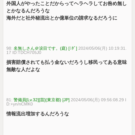
外国人がやったことだからってヘラヘラしてお咎め無し
とかなるんだろうな
海外だと社外秘流出とか億単位の請求なるだろうに
98:
名無しさん＠涙目です。(庭) [ﾆﾀﾞ]
2024/05/06(月) 10:19:31.
17 ID:TDCH705J0
損害賠償されても払う金ないだろうし移民ってある意味
無敵な人だよな
81:
警備員[Lv.32][苗](東京都) [JP]
2024/05/06(月) 09:56:08.29 I
D:+yn/nCMK0
情報流出増加するんだろうな