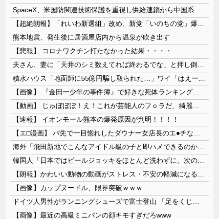
SpaceX、米国防関連技術保護を重視し供給連鎖から中国系を完全排除へ 供給業者に「中国籍人員をSpaceX向けの生産に関わらせないこと」「中国...
【超絶朗報】「れいわ新選組」改め、新党「いのちの党」爆誕！！！うおおおおおおおお
熊本地震、発生後に居酒屋店内から温泉が吹き出す
【悲報】 コロナワクチン打たなかった結果・・・・
夫さん、妻に「天井のシミ数えてれば終わるでな」と押し倒されて性行為 → 凄いことになるｗｗｗｗｗ
積水ハウス「地面師に55億円騙し取られた…」ワイ「はえーかわいそう…会社滅茶苦茶やろなぁ」→
【画像】 『金田一少年の事件簿』で好きな死体ランキング１位がこちら！
【動画】 じゅぼぼぼ！え！これが芸能人のフｏラだ、綺麗な顔とお口でこんなことしているだ 笑
【速報】 イオンモール熊本の爆発原因が判明！！！！
【エ□漫画】 バ先で一目惚れしたダウナー女店長のエ●チなサービスで給料0円…！弱点チクビ責めでイカせまくってわからせる…！
海外「飛田新地でこんなアイドル級の子と即ハメできるのかよ」⇒ 晒された無修正動画がコチラ
韓国人「日本ではビールジョッキをほとんど洗わずに、次の客に出すんだ！ これが証拠の映像だ!!」……あー、なるほどですねー。韓国には「アレ」がないんだ？
【朗報】かわいい動物の動画がストレス・不安の軽減になる可能性。英大学の研究で実証
【画像】カップヌードル、限界突破ｗｗｗ
ドイツ人男性がランニングシューズで富士登山 「足をくじいて動けない」
【画像】最近の高級ミニバンの顔キモすぎだろwww