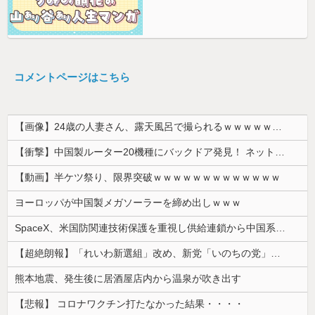
コメントページはこちら
【画像】24歳の人妻さん、露天風呂で撮られるｗｗｗｗｗｗｗｗｗｗｗｗｗｗｗｗｗ
【衝撃】中国製ルーター20機種にバックドア発見！ ネットに繋ぐだけで35秒ごとに中国のサーバーと通信
【動画】半ケツ祭り、限界突破ｗｗｗｗｗｗｗｗｗｗｗｗｗ
ヨーロッパが中国製メガソーラーを締め出しｗｗｗ
SpaceX、米国防関連技術保護を重視し供給連鎖から中国系を完全排除へ 供給業者に「中国籍人員をSpaceX向けの生産に関わらせないこと」「中国...
【超絶朗報】「れいわ新選組」改め、新党「いのちの党」爆誕！！！うおおおおおおおお
熊本地震、発生後に居酒屋店内から温泉が吹き出す
【悲報】 コロナワクチン打たなかった結果・・・・