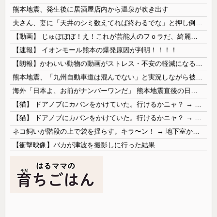
熊本地震、発生後に居酒屋店内から温泉が吹き出す
夫さん、妻に「天井のシミ数えてれば終わるでな」と押し倒されて性行為 → 凄いことになるｗｗｗｗｗ
【動画】 じゅぼぼぼ！え！これが芸能人のフｏラだ、綺麗な顔とお口でこんなことしているだ 笑
【速報】 イオンモール熊本の爆発原因が判明！！！！
【朗報】かわいい動物の動画がストレス・不安の軽減になる可能性。英大学の研究で実証
熊本地震、「九州自動車道は混んでない」と実況しながら被災地へ向かう有名アナなどに批判殺到 全国紙記者「最新の状況をいち早く伝えることは報道機関としての責務」「情報を取り上げることには大きな意義がある」
海外「日本よ、お前がナンバーワンだ」 熊本地震直後の日本の対応のスピードに世界が衝撃
【猫】 ドアノブにカバンをかけていた。行けるかニャ？ → 猫はこうなります…
【猫】 ドアノブにカバンをかけていた。行けるかニャ？ → 猫はこうなります…
ネコ飼いが階段の上で袋を揺らす。キラ〜ン！ → 地下室からヤツが現れる…
【衝撃映像】バカが津波を撮影しに行った結果…