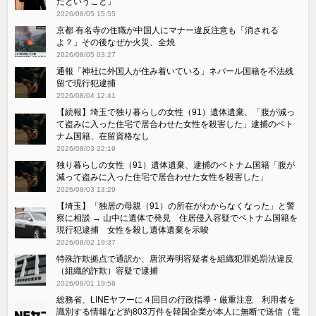
たということ」
2026/08/05 15:55
京都 有名寺の住職が中国人にマナー違反注意も「消される
よ？」その後なぜか火災、全焼
2026/08/05 03:27
通報「神社に外国人が住み着いている」ネパール国籍を不法残
留で現行犯逮捕
2026/08/04 12:41
【続報】埼玉で独り暮らしの女性（91）遺体遺棄、「腹が減っ
て盗みに入った住宅で居合わせた女性を殺害した」逮捕のベト
ナム国籍、在留資格なし
2026/08/03 22:19
独り暮らしの女性（91）遺体遺棄、逮捕のベトナム国籍「腹が
減って盗みに入った住宅で居合わせた女性を殺害した」
2026/08/03 13:29
【埼玉】「独居の母親（91）の所在がわからなくなった」と警
察に相談 → 山中に遺体で発見 住居侵入容疑でベトナム国籍を
現行犯逮捕 女性を殺し遺体遺棄を示唆
2026/08/02 19:37
特殊詐欺拠点で通訳か、唐沢寿明容疑者を組織犯罪処罰法違反
（組織的詐欺）容疑で逮捕
2026/08/01 19:58
総務省、LINEヤフーに４回目の行政指導・厳重注意 利用者を
識別する情報など約803万件を韓国企業が本人に無断で送信（電