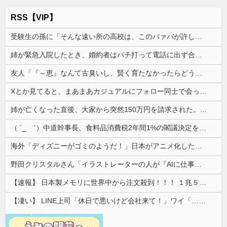
RSS【VIP】
受験生の孫に「そんな遠い所の高校は、このバァバが許しませんよ」と言い出したトメ。その瞬間、息子がブチギレて...
姉が緊急入院したとき、婚約者はパチ打って電話に出ず合コン向かった。GPSで場所を特定されて、双方の父親が乗り込んだ
友人「『～恵』なんて古臭いし、賢く育たなかったらどうするの？」私「そこまで言う？」→娘の名前を否定されてモヤモヤが止まらず…
Xとか見てると、まあまあカジュアルにフォロー同士で会ったりするのすごいな。絶対私は無理だ
姉が亡くなった直後、大家から突然150万円を請求された。さらに信じられない発言まで飛び出して…
（ ´_ゝ`）中道幹事長、食料品消費税2年間1%の閣議決定を批判 → 記者「中道改革連合は食料品消費税ゼロを公約に掲げていたが？」→ 階猛氏「
海外「ディズニーがゴミのようだ！」日本がアニメ化した米人気SF作品に絶賛の声が殺到中
野田クリスタルさん「イラストレーターの人が『AIに仕事を奪われる』って言ってるけど、あなた達は"仕事を奪う側"じゃない？」
【速報】 日本製メモリに世界中から注文殺到！！！ １兆５０００億円で工場増築へ
【凄い】 LINE上司「休日で悪いけど会社来て！」ワイ「…無視」上司「マジでヤバいから！」←その結果ｗｗｗｗｗ