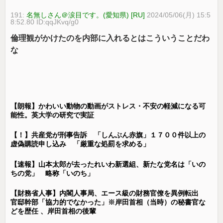
191:
名無しさん＠涙目です。(愛知県) [RU]
2024/05/06(月) 15:5
8:52.80 ID:qqJKvq/g0
倫理観がかけたのを内部に入れるとはこういうことだわ
な
【朗報】かわいい動物の動画がストレス・不安の軽減になる可
能性。英大学の研究で実証
【！】共産党が刑事告訴 「しんぶん赤旗」１７００件以上の
虚偽購読申し込み 「厳重な処罰を求める」
【速報】山本太郎が去ったれいわ新選組、新たな党名は「いの
ちの党」 略称「いのち」
【財務省人事】内閣人事局、エース級の財務官僚を異例転出
官邸幹部「協力的でなかった」※岸田首相（当時）の秘書官な
どを歴任 、岸田首相の後輩