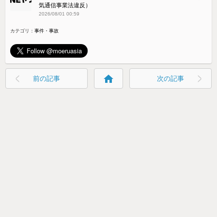
気通信事業法違反）
2026/08/01 00:59
カテゴリ：
事件・事故
home
前の記事
次の記事