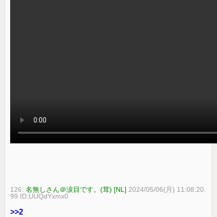
126:
名無しさん＠涙目です。(茸) [NL]
2024/05/06(月) 11:08:20.
99 ID:UUQdYxmx0
>>2