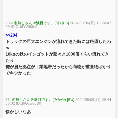
206:
名無しさん＠涙目です。(茸) [US]
2024/05/06(月) 18:24:47.
99 ID:GU6YW93e0
>>204
トラックの巨大エンジンが流れてきた時には絶望したわ
ｗ
10kgの鉄のインゴットが延々と1000個くらい流れてき
たり
俺が居た拠点が工業地帯だったから荷物が重量物ばかり
でキツかった
63:
名無しさん＠涙目です。(みかか) [EU]
2024/05/06(月) 09:44:
56.02 ID:d6GcweuB0
懐かしいなあ