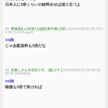
日本人に3倍くらいの給料出せば成り立つよ
38:
警備員[Lv.29(前11)][苗](東京都) [DE]
2024/05/06(月) 09:33:5
0.39 ID:XxTLqpiz0
>>28
じゃあ配送料も3倍だな
48:
名無しさん＠涙目です。(庭) [ﾆﾀﾞ]
2024/05/06(月) 09:38:39.
40 ID:CN3lia6a0
>>28
物価も3倍で良ければ