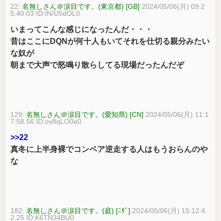
22:
名無しさん＠涙目です。(東京都) [GB]
2024/05/06(月) 09:2
5:40.03 ID:tN/U5dOL0
いまってこんな感じになったんだ・・・
昔はここにDQNが何十人もいてそれを仕切る親分みたい
な奴が
朝まで大声で怒鳴り散らしてる現場だったんだぞ
129:
名無しさん＠涙目です。(愛知県) [CN]
2024/05/06(月) 11:1
7:58.56 ID:ov8qLO0e0
>>22
真冬に上半身裸でコンベア逆走する人はもうおらんのや
な
182:
名無しさん＠涙目です。(庭) [ﾆﾀﾞ]
2024/05/06(月) 15:12:4
2.25 ID:K6TN34BU0