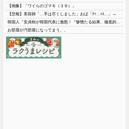
【画像】「ワイらのゴマキ（３９）」
【悲報】美容師「…手は尽くしました」おば「ｱｯ…ｯｽ…」→
韓国人「安貞桓が韓国代表に激怒！『惨憺たる結果、徹底的な刷新が必要だ』と監督や協会を痛烈批判」
お部屋が汚部屋になってまう、、