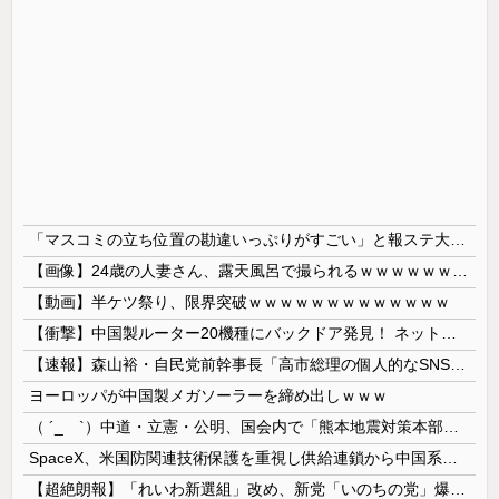
「マスコミの立ち位置の勘違いっぷりがすごい」と報ステ大越キャスターの台詞に視聴者絶句、高市とトランプを同列視させようという思惑がひしひしと
【画像】24歳の人妻さん、露天風呂で撮られるｗｗｗｗｗｗｗｗｗｗｗｗｗｗｗｗｗ
【動画】半ケツ祭り、限界突破ｗｗｗｗｗｗｗｗｗｗｗｗｗ
【衝撃】中国製ルーター20機種にバックドア発見！ ネットに繋ぐだけで35秒ごとに中国のサーバーと通信
【速報】森山裕・自民党前幹事長「高市総理の個人的なSNS投稿が習近平主席を怒らせた」
ヨーロッパが中国製メガソーラーを締め出しｗｗｗ
（ ´_ゝ`）中道・立憲・公明、国会内で「熊本地震対策本部会議」各省庁からヒアリング・現地から意見聴取「パーティション、人手、宿泊施設の不足や、...
SpaceX、米国防関連技術保護を重視し供給連鎖から中国系を完全排除へ 供給業者に「中国籍人員をSpaceX向けの生産に関わらせないこと」「中国...
【超絶朗報】「れいわ新選組」改め、新党「いのちの党」爆誕！！！うおおおおおおおお