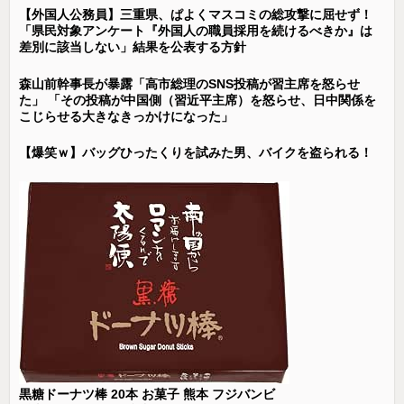
【外国人公務員】三重県、ぱよくマスコミの総攻撃に屈せず！
「県民対象アンケート『外国人の職員採用を続けるべきか』は
差別に該当しない」結果を公表する方針
森山前幹事長が暴露「高市総理のSNS投稿が習主席を怒らせ
た」 「その投稿が中国側（習近平主席）を怒らせ、日中関係を
こじらせる大きなきっかけになった」
【爆笑ｗ】バッグひったくりを試みた男、バイクを盗られる！
黒糖ドーナツ棒 20本 お菓子 熊本 フジバンビ