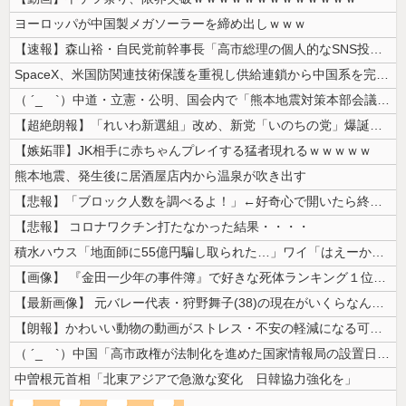
ヨーロッパが中国製メガソーラーを締め出しｗｗｗ
【速報】森山裕・自民党前幹事長「高市総理の個人的なSNS投稿が習近平主...
SpaceX、米国防関連技術保護を重視し供給連鎖から中国系を完全排除へ...
（ ´_ゝ`）中道・立憲・公明、国会内で「熊本地震対策本部会議」各省庁...
【超絶朗報】「れいわ新選組」改め、新党「いのちの党」爆誕！！！うおおお...
【嫉妬罪】JK相手に赤ちゃんプレイする猛者現れるｗｗｗｗｗ
熊本地震、発生後に居酒屋店内から温泉が吹き出す
【悲報】「ブロック人数を調べるよ！」←好奇心で開いたら終わるサイトだっ...
【悲報】 コロナワクチン打たなかった結果・・・・
積水ハウス「地面師に55億円騙し取られた…」ワイ「はえーかわいそう…会...
【画像】 『金田一少年の事件簿』で好きな死体ランキング１位がこちら！
【最新画像】 元バレー代表・狩野舞子(38)の現在がいくらなんでも即ハ...
【朗報】かわいい動物の動画がストレス・不安の軽減になる可能性。英大学の...
（ ´_ゝ`）中国「高市政権が法制化を進めた国家情報局の設置日が7月3...
中曽根元首相「北東アジアで急激な変化 日韓協力強化を」