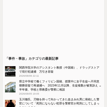
「事件・事故」カテゴリの最新記事
関西学院大学のアシスタント教授（中国籍）、ドラッグストア
で現行犯逮捕 万引き容疑
2026/08/06 22:11
県立中学校で働くフィリピン国籍、授業中に女子生徒へ不同意
猥褻容疑で再逮捕へ 2023年11月以降、生徒複数が被害訴え →
半年後、学校と県教委が警察に相談
2026/08/05 19:05
玉川徹氏、刃物を持って向かってきた血まみれ男に発砲した警
官について「死刑にならない犯罪を警察官が死刑にしてしまっ