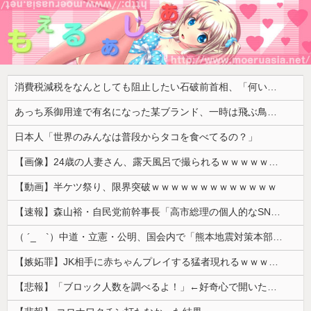
消費税減税をなんとしても阻止したい石破前首相、「何いってんのこいつ」と有権者をドン引きさせるよな屁理屈を……
あっち系御用達で有名になった某ブランド、一時は飛ぶ鳥を落とす勢いだったが今期の業績は……
日本人「世界のみんなは普段からタコを食べてるの？」
【画像】24歳の人妻さん、露天風呂で撮られるｗｗｗｗｗｗｗｗｗｗｗｗｗｗｗｗｗ
【動画】半ケツ祭り、限界突破ｗｗｗｗｗｗｗｗｗｗｗｗｗ
【速報】森山裕・自民党前幹事長「高市総理の個人的なSNS投稿が習近平主席を怒らせた」
（ ´_ゝ`）中道・立憲・公明、国会内で「熊本地震対策本部会議」各省庁からヒアリング・現地から意見聴取「パーティション、人手、宿泊施設の不足や、...
【嫉妬罪】JK相手に赤ちゃんプレイする猛者現れるｗｗｗｗｗ
【悲報】「ブロック人数を調べるよ！」←好奇心で開いたら終わるサイトだった【HotTweets】