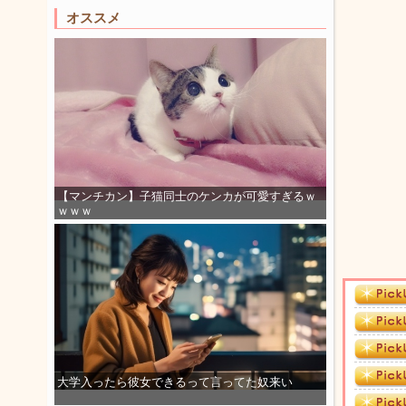
オススメ
【マンチカン】子猫同士のケンカが可愛すぎるｗ
ｗｗｗ
大学入ったら彼女できるって言ってた奴来い