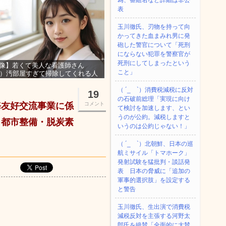
為、番組名など詳細は非公
表
玉川徹氏、刃物を持って向
かってきた血まみれ男に発
砲した警官について「死刑
にならない犯罪を警察官が
死刑にしてしまったという
像】若くて美人な看護師さん
こと」
3）汚部屋すぎて掃除してくれる人
集ｗｗｗ
（ ´_ゝ`）消費税減税に反対
19
の石破前総理「実現に向け
海友好交流事業に係
コメント
て検討を加速します、とい
うのが公約。減税しますと
・都市整備・脱炭素
いうのは公約じゃない！」
（ ´_ゝ`）北朝鮮、日本の巡
航ミサイル「‌トマホーク」
発射試験を猛批判・談話発
表 日本の脅威に「追加の
軍事的選択肢」を設定する
と警告
玉川徹氏、生出演で消費税
減税反対を主張する河野太
郎氏を絶賛「全面的に大賛