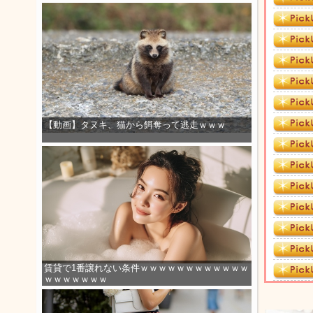
【動画】タヌキ、猫から餌奪って逃走ｗｗｗ
賃貸で1番譲れない条件ｗｗｗｗｗｗｗｗｗｗｗｗ
ｗｗｗｗｗｗｗ