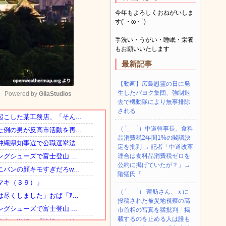
今年もよろしくおねがいしま
す(´・ω・`)
手洗い・うがい・睡眠・栄養
もお願いいたします
最新記事
【動画】広島慰霊の日に発
生したパヨク集団、強制退
Powered by 
GliaStudios
去で機動隊により無事排除
される
Mute
（ ´_ゝ`）中道幹事長、食料
品消費税2年間1%の閣議決
定を批判 → 記者「中道改革
連合は食料品消費税ゼロを
公約に掲げていたが？」→
階猛氏「
（ ´_ゝ`） 蓮舫さん、ｘに
投稿された被災地視察の高
市首相の写真を猛批判「掲
載するのを止める人は誰も