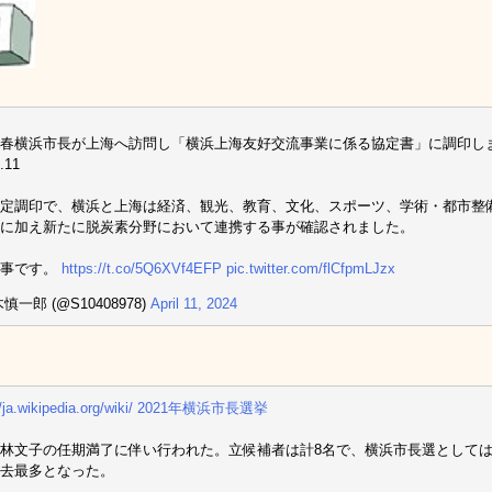
春横浜市長が上海へ訪問し「横浜上海友好交流事業に係る協定書」に調印し
.11
定調印で、横浜と上海は経済、観光、教育、文化、スポーツ、学術・都市整
に加え新たに脱炭素分野において連携する事が確認されました。
な事です。
https://t.co/5Q6XVf4EFP
pic.twitter.com/flCfpmLJzx
慎一郎 (@S10408978)
April 11, 2024
://ja.wikipedia.org/wiki/ 2021年横浜市長選挙
林文子の任期満了に伴い行われた。立候補者は計8名で、横浜市長選としては19
去最多となった。