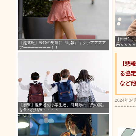
【愕然】元
【超速報】未婚の男達に『朗報』キタァアアアア
果ｗｗｗｗ
アーーーーーーー！！
【悲報
る協定
など他
2024年04
【衝撃】世田谷の小学生達、河川敷の『桑の実』
を食べた結果・・・・