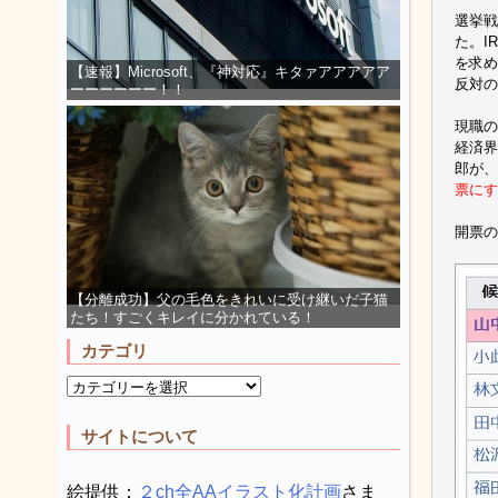
選挙戦
た。I
を求め
【速報】Microsoft、『神対応』キタァアアアアア
反対の
ーーーーーー！！
現職の
経済界
郎が、
票にす
開票の
【分離成功】父の毛色をきれいに受け継いだ子猫
たち！すごくキレイに分かれている！
カテゴリ
サイトについて
絵提供：
２ch全AAイラスト化計画
さま