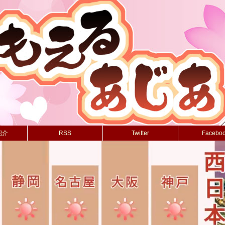
紹介
RSS
Twitter
Facebo