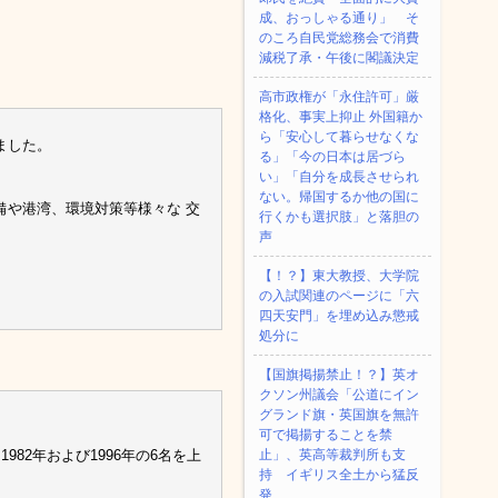
成、おっしゃる通り」 そ
のころ自民党総務会で消費
減税了承・午後に閣議決定
高市政権が「永住許可」厳
格化、事実上抑止 外国籍か
ら「安心して暮らせなくな
ました。
る」「今の日本は居づら
い」「自分を成長させられ
ない。帰国するか他の国に
備や港湾、環境対策等様々な 交
行くかも選択肢」と落胆の
声
【！？】東大教授、大学院
の入試関連のページに「六
四天安門」を埋め込み懲戒
処分に
【国旗掲揚禁止！？】英オ
クソン州議会「公道にイン
グランド旗・英国旗を無許
可で掲揚することを禁
82年および1996年の6名を上
止」、英高等裁判所も支
持 イギリス全土から猛反
発