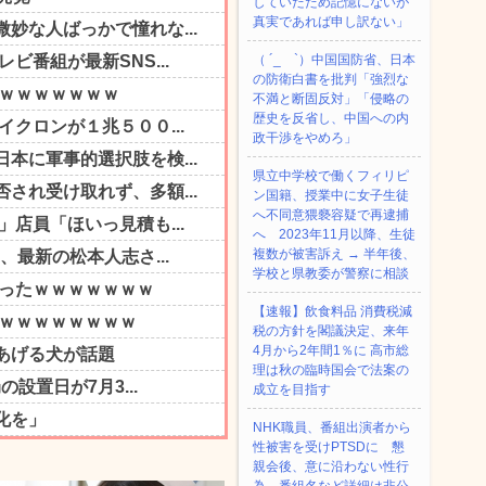
していたため記憶にないが
真実であれば申し訳ない」
（ ´_ゝ`）中国国防省、日本
の防衛白書を批判「強烈な
不満と断固反対」「侵略の
歴史を反省し、中国への内
政干渉をやめろ」
県立中学校で働くフィリピ
ン国籍、授業中に女子生徒
へ不同意猥褻容疑で再逮捕
へ 2023年11月以降、生徒
複数が被害訴え → 半年後、
学校と県教委が警察に相談
【速報】飲食料品 消費税減
税の方針を閣議決定、来年
4月から2年間1％に 高市総
理は秋の臨時国会で法案の
成立を目指す
NHK職員、番組出演者から
性被害を受けPTSDに 懇
親会後、意に沿わない性行