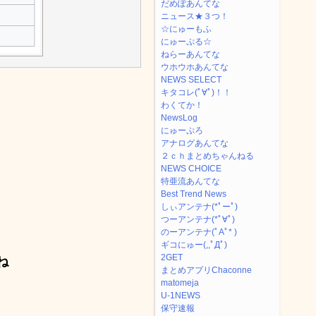
だめぽあんてな
ニュース★３つ！
☆にゅーもふ
にゅーぷる☆
ねらーあんてな
ウホウホあんてな
NEWS SELECT
キタコレ(ﾟ∀ﾟ)！！
わくてか！
NewsLog
にゅーぷろ
アナログあんてな
２ｃｈまとめちゃんねる
NEWS CHOICE
特亜流あんてな
Best Trend News
しぃアンテナ(*ﾟーﾟ)
つーアンテナ(*ﾟ∀ﾟ)
のーアンテナ(ﾟAﾟ* )
ギコにゅー(,,ﾟДﾟ)
2GET
ね
まとめアプリChaconne
matomeja
U-1NEWS
保守速報