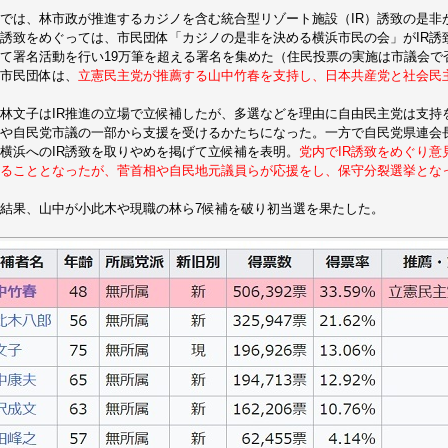
では、林市政が推進するカジノを含む統合型リゾート施設（IR）誘致の是非
R誘致をめぐっては、市民団体「カジノの是非を決める横浜市民の会」がIR
て署名活動を行い19万筆を超える署名を集めた（住民投票の実施は市議会で
市民団体は、
立憲民主党が推薦する山中竹春を支持し、日本共産党と社会民
林文子はIR推進の立場で立候補したが、多選などを理由に自由民主党は支持
や自民党市議の一部から支援を受けるかたちになった。一方で自民党県連会
横浜へのIR誘致を取りやめを掲げて立候補を表明。
党内でIR誘致をめぐり
ることとなったが、菅首相や自民地元議員らが応援をし、保守分裂選挙とな
結果、山中が小此木や現職の林ら7候補を破り初当選を果たした。