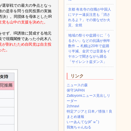
が選挙戦での最大の争点となっ
京都 有名寺の住職が中国人
誘致の是非を問う住民投票の実施
にマナー違反注意も「消さ
否決）。同団体を母体としたIR
れるよ？」その後なぜか火
主党も山中の支援を決めた。
災、全焼
をせず、IR誘致に賛成する地元
地域の祭りや盆踊りに「う
長で現職閣僚であった小此木八
るさい」などの抗議が例年
意見が割れたため自民党は自主投
数件 → 札幌は20年で盆踊
った。
り半減、金沢では音楽をイ
ヤホンで聞きながら踊る
「サイレント盆ダンス」
リンク
ニュースの森
保守JAPAN
Zattoyomiニュース見出しリ
ーダー
2chnavi
特定アジアと日本／情強！良
まとめ速報
いーあんてな(#ﾟｗﾟ)
我無ちゃんねる