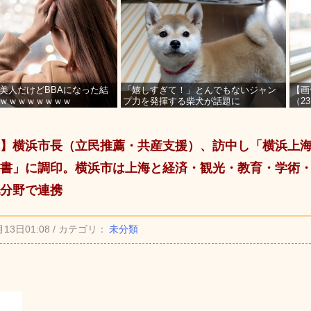
美人だけどBBAになった結
「嬉しすぎて！」とんでもないジャン
【画
ｗｗｗｗｗｗｗｗ
プ力を発揮する柴犬が話題に
（2
を募
】横浜市長（立民推薦・共産支援）、訪中し「横浜上
書」に調印。横浜市は上海と経済・観光・教育・学術
分野で連携
月13日01:08 / カテゴリ：
未分類