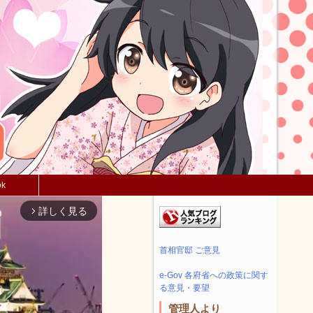
ok
詳しく見る
arrow_forward_ios
首相官邸 ご意見
e-Gov 各府省への政策に関す
る意見・要望
管理人より