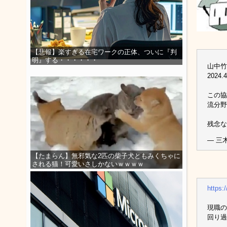
【悲報】楽すぎる在宅ワークの正体、ついに『判
明』する・・・・・・
山中竹
2024.4
この協
流分野
残念
— 三木
【たまらん】無邪気な2匹の柴子犬ともみくちゃに
される猫！可愛いさしかないｗｗｗｗ
https
現職の
回り過