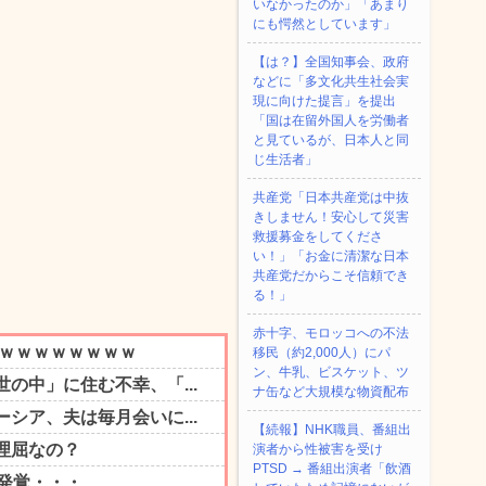
いなかったのか」「あまり
にも愕然としています」
【は？】全国知事会、政府
などに「多文化共生社会実
現に向けた提言」を提出
「国は在留外国人を労働者
と見ているが、日本人と同
じ生活者」
共産党「日本共産党は中抜
きしません！安心して災害
救援募金をしてくださ
い！」「お金に清潔な日本
共産党だからこそ信頼でき
る！」
赤十字、モロッコへの不法
移民（約2,000人）にパ
ン、牛乳、ビスケット、ツ
ナ缶など大規模な物資配布
【続報】NHK職員、番組出
演者から性被害を受け
PTSD → 番組出演者「飲酒