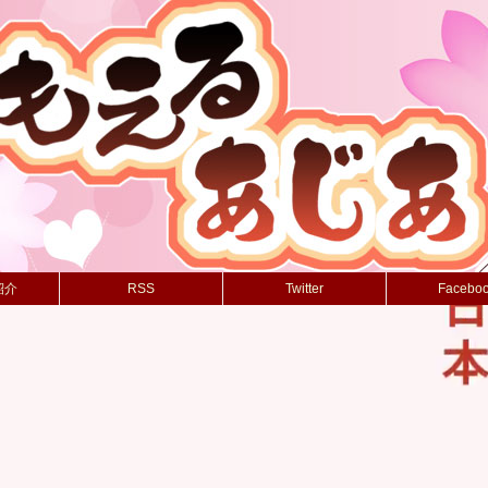
紹介
RSS
Twitter
Facebo