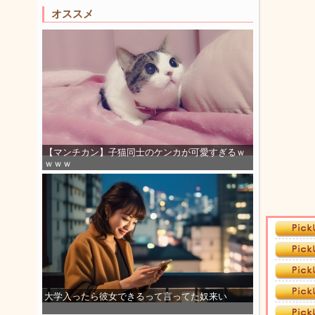
オススメ
【マンチカン】子猫同士のケンカが可愛すぎるｗ
ｗｗｗ
大学入ったら彼女できるって言ってた奴来い