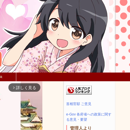
ok
詳しく見る
arrow_forward_ios
首相官邸 ご意見
e-Gov 各府省への政策に関す
る意見・要望
管理人より