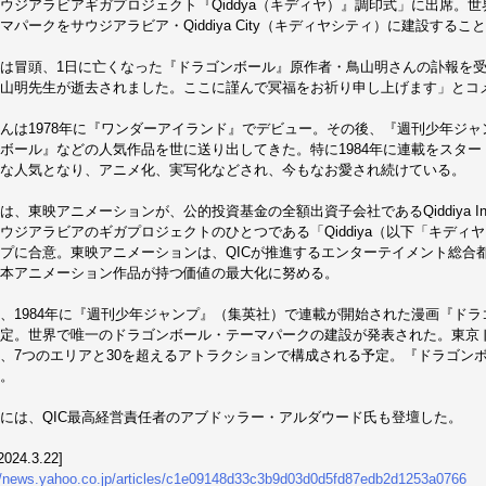
ウジアラビアギガプロジェクト『Qiddya（キディヤ）』調印式」に出席。
マパークをサウジアラビア・Qiddiya City（キディヤシティ）に建設するこ
は冒頭、1日に亡くなった『ドラゴンボール』原作者・鳥山明さんの訃報を
山明先生が逝去されました。ここに謹んで冥福をお祈り申し上げます」とコ
んは1978年に『ワンダーアイランド』でデビュー。その後、『週刊少年ジャン
ボール』などの人気作品を世に送り出してきた。特に1984年に連載をスタ
な人気となり、アニメ化、実写化などされ、今もなお愛され続けている。
は、東映アニメーションが、公的投資基金の全額出資子会社であるQiddiya Inves
ウジアラビアのギガプロジェクトのひとつである「Qiddiya（以下「キディ
プに合意。東映アニメーションは、QICが推進するエンターテイメント総合都市・Qi
本アニメーション作品が持つ価値の最大化に努める。
、1984年に『週刊少年ジャンプ』（集英社）で連載が開始された漫画『ド
定。世界で唯一のドラゴンボール・テーマパークの建設が発表された。東京ド
、7つのエリアと30を超えるアトラクションで構成される予定。『ドラゴン
。
には、QIC最高経営責任者のアブドッラー・アルダウード氏も登壇した。
2024.3.22]
//news.yahoo.co.jp/articles/c1e09148d33c3b9d03d0d5fd87edb2d1253a0766