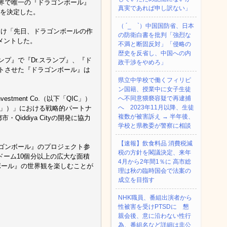
世界で唯一の『ドラゴンボール』
真実であれば申し訳ない」
とを決定した。
（ ´_ゝ`）中国国防省、日本
受け「先日、ドラゴンボールの作
の防衛白書を批判「強烈な
メントした。
不満と断固反対」「侵略の
歴史を反省し、中国への内
プ』で『Dr.スランプ』、『ド
政干渉をやめろ」
ートさせた『ドラゴンボール』は
県立中学校で働くフィリピ
ン国籍、授業中に女子生徒
tment Co.（以下「QIC」）
へ不同意猥褻容疑で再逮捕
へ 2023年11月以降、生徒
ヤ」）」における戦略的パートナ
複数が被害訴え → 半年後、
ddiya Cityの開発に協力
学校と県教委が警察に相談
【速報】飲食料品 消費税減
ラゴンボール』のプロジェクト参
税の方針を閣議決定、来年
ーム10個分以上の広大な面積
4月から2年間1％に 高市総
ボール』の世界観を楽しむことが
理は秋の臨時国会で法案の
成立を目指す
NHK職員、番組出演者から
性被害を受けPTSDに 懇
親会後、意に沿わない性行
為、番組名など詳細は非公