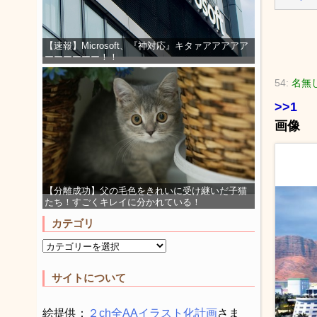
【速報】Microsoft、『神対応』キタァアアアアア
ーーーーーー！！
54:
名無し
>>1
画像
【分離成功】父の毛色をきれいに受け継いだ子猫
たち！すごくキレイに分かれている！
カテゴリ
サイトについて
絵提供：
２ch全AAイラスト化計画
さま