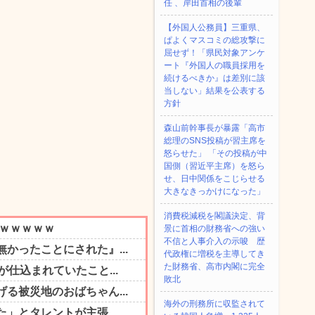
任 、岸田首相の後輩
【外国人公務員】三重県、
ぱよくマスコミの総攻撃に
屈せず！「県民対象アンケ
ート『外国人の職員採用を
続けるべきか』は差別に該
当しない」結果を公表する
方針
森山前幹事長が暴露「高市
総理のSNS投稿が習主席を
怒らせた」 「その投稿が中
国側（習近平主席）を怒ら
せ、日中関係をこじらせる
大きなきっかけになった」
消費税減税を閣議決定、背
景に首相の財務省への強い
不信と人事介入の示唆 歴
代政権に増税を主導してき
た財務省、高市内閣に完全
敗北
海外の刑務所に収監されて