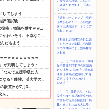
いる韓国人急増、1,325人
（詐偽が4分の1） 日本に
は254人
「週刊少年ジャンプ」発行
部数が初の１００万部割れ
国内の紙雑誌で「１００万
部超」ゼロに
【動画】広島慰霊の日に発
生したパヨク集団、強制退
去で機動隊により無事排除
される
（ ´_ゝ`）中道幹事長、食料
品消費税2年間1%の閣議決
定を批判 → 記者「中道改革
連合は食料品消費税ゼロを
公約に掲げていたが？」→
階猛氏「
（ ´_ゝ`） 蓮舫さん、ｘに
投稿された被災地視察の高
市首相の写真を猛批判「掲
載するのを止める人は誰も