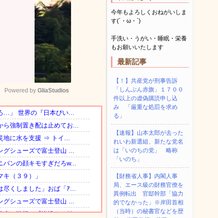
今年もよろしくおねがいしま
す(´・ω・`)
手洗い・うがい・睡眠・栄養
もお願いいたします
最新記事
【！】共産党が刑事告訴
「しんぶん赤旗」１７００
Powered by 
GliaStudios
件以上の虚偽購読申し込
み 「厳重な処罰を求め
る」
Mute
【速報】山本太郎が去った
れいわ新選組、新たな党名
は「いのちの党」 略称
「いのち」
【財務省人事】内閣人事
局、エース級の財務官僚を
異例転出 官邸幹部「協力
的でなかった」※岸田首相
（当時）の秘書官などを歴