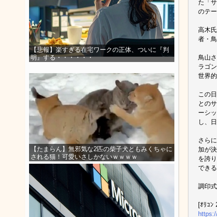
た「サ
のテー
高木氏
者・鳥
【悲報】楽すぎる在宅ワークの正体、ついに『判
鳥山さ
明』する・・・・・・
ラゴン
世界的
この日
とのサ
ーシッ
し、日
さらに
【たまらん】無邪気な2匹の柴子犬ともみくちゃに
加が決
される猫！可愛いさしかないｗｗｗｗ
を誇り
できる
調印式
[ｵﾘｺﾝ 
https: