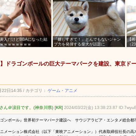
美人だけどBBAになった結
「嬉しすぎて！」とんでもないジャン
【画
ｗｗｗｗｗｗｗｗ
プ力を発揮する柴犬が話題に
（2
を募
】ドラゴンボールの巨大テーマパークを建設、東京ドー
月22日14:35 / カテゴリ：
ゲーム・アニメ
さん＠涙目です。(神奈川県) [KR]
2024/03/22(金) 13:38:23.87 ID:7wyu
ゴンボール』世界初テーマパーク建設へ サウジアラビア・エンタメ総合都市「Qid
ニメーション株式会社（以下「東映アニメーション」）代表取締役社長の高木