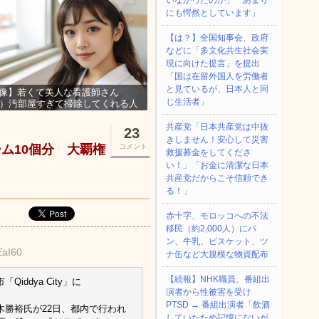
いなかったのか」「あまり
にも愕然としています」
【は？】全国知事会、政府
などに「多文化共生社会実
現に向けた提言」を提出
「国は在留外国人を労働者
と見ているが、日本人と同
像】若くて美人な看護師さん
じ生活者」
3）汚部屋すぎて掃除してくれる人
集ｗｗｗ
共産党「日本共産党は中抜
23
きしません！安心して災害
ム10個分 大覇権
コメント
救援募金をしてくださ
い！」「お金に清潔な日本
共産党だからこそ信頼でき
る！」
赤十字、モロッコへの不法
移民（約2,000人）にパ
ン、牛乳、ビスケット、ツ
EaI60
ナ缶など大規模な物資配布
【続報】NHK職員、番組出
dya City」に
演者から性被害を受け
PTSD → 番組出演者「飲酒
勝裕氏が22日、都内で行われ
していたため記憶にないが