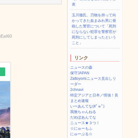
表
玉川徹氏、刃物を持って向
かってきた血まみれ男に発
砲した警官について「死刑
にならない犯罪を警察官が
uEaI60
死刑にしてしまったという
こと」
リンク
ニュースの森
保守JAPAN
Zattoyomiニュース見出しリ
ーダー
2chnavi
特定アジアと日本／情強！良
まとめ速報
いーあんてな(#ﾟｗﾟ)
我無ちゃんねる
だめぽあんてな
ニュース★３つ！
☆にゅーもふ
にゅーぷる☆