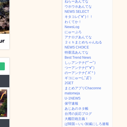
ねらーあんてな
ウホウホあんてな
NEWS SELECT
キタコレ(ﾟ∀ﾟ)！！
わくてか！
NewsLog
にゅーぷろ
アナログあんてな
２ｃｈまとめちゃんねる
NEWS CHOICE
特亜流あんてな
Best Trend News
しぃアンテナ(*ﾟーﾟ)
つーアンテナ(*ﾟ∀ﾟ)
のーアンテナ(ﾟAﾟ* )
ギコにゅー(,,ﾟДﾟ)
2GET
まとめアプリChaconne
matomeja
U-1NEWS
保守速報
あじあのネタ帳
台湾の反応ブログ
大艦巨砲主義！
ば韓国～いい加減にしろ速報