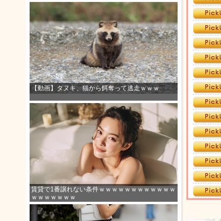
【動画】タヌキ、猫から餌奪って逃走ｗｗｗ
賃貸で1番譲れない条件ｗｗｗｗｗｗｗｗｗｗｗｗ
ｗｗｗｗｗｗｗ