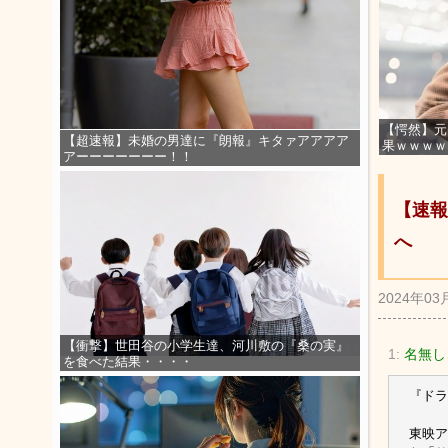
【愕然】元
【超速報】未婚の男達に『朗報』キタァアアアア
果ｗｗｗｗ
アーーーーーーー！！
【速報
へ
2024年03
【衝撃】世田谷の小学生達、河川敷の『桑の実』
1:
名無し
を食べた結果・・・・
『ドラ
東映ア