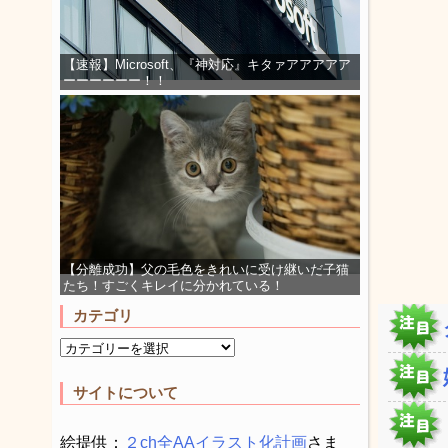
【速報】Microsoft、『神対応』キタァアアアアア
ーーーーーー！！
【分離成功】父の毛色をきれいに受け継いだ子猫
たち！すごくキレイに分かれている！
カテゴリ
サイトについて
絵提供：
２ch全AAイラスト化計画
さま