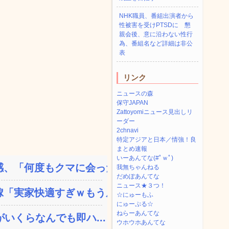
NHK職員、番組出演者から
性被害を受けPTSDに 懇
親会後、意に沿わない性行
為、番組名など詳細は非公
表
リンク
ニュースの森
保守JAPAN
Zattoyomiニュース見出しリ
ーダー
2chnavi
特定アジアと日本／情強！良
まとめ速報
いーあんてな(#ﾟｗﾟ)
、「何度もクマに会ったこ...
我無ちゃんねる
だめぽあんてな
ニュース★３つ！
「実家快適すぎｗもう戻り...
☆にゅーもふ
にゅーぷる☆
ねらーあんてな
いくらなんでも即ハ...
ウホウホあんてな