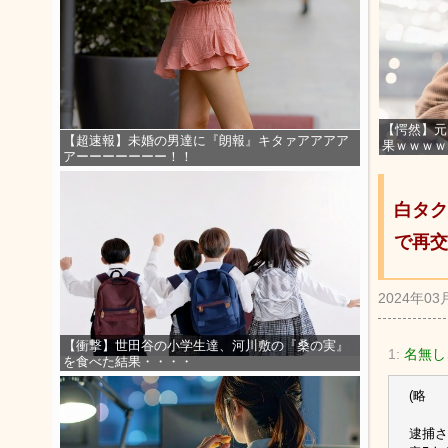
【愕然】元
【超速報】未婚の男達に『朗報』キタァアアアア
果ｗｗｗｗ
アーーーーーーー！！
白タク
で再交
2024年03
【衝撃】世田谷の小学生達、河川敷の『桑の実』
1:
名無しさ
を食べた結果・・・・
(略
逮捕さ