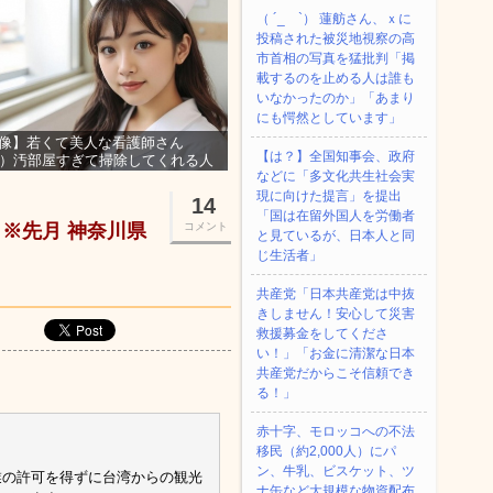
（ ´_ゝ`） 蓮舫さん、ｘに
投稿された被災地視察の高
市首相の写真を猛批判「掲
載するのを止める人は誰も
いなかったのか」「あまり
にも愕然としています」
像】若くて美人な看護師さん
【は？】全国知事会、政府
3）汚部屋すぎて掃除してくれる人
などに「多文化共生社会実
集ｗｗｗ
現に向けた提言」を提出
14
「国は在留外国人を労働者
※先月 神奈川県
コメント
と見ているが、日本人と同
じ生活者」
共産党「日本共産党は中抜
きしません！安心して災害
救援募金をしてくださ
い！」「お金に清潔な日本
共産党だからこそ信頼でき
る！」
赤十字、モロッコへの不法
移民（約2,000人）にパ
ン、牛乳、ビスケット、ツ
業の許可を得ずに台湾からの観光
ナ缶など大規模な物資配布