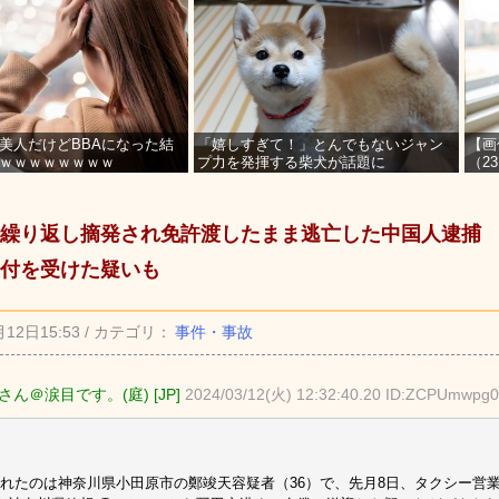
美人だけどBBAになった結
「嬉しすぎて！」とんでもないジャン
【画
ｗｗｗｗｗｗｗｗ
プ力を発揮する柴犬が話題に
（2
を募
繰り返し摘発され免許渡したまま逃亡した中国人逮捕 
付を受けた疑いも
月12日15:53 / カテゴリ：
事件・事故
ん＠涙目です。(庭) [JP]
2024/03/12(火) 12:32:40.20 ID:ZCPUmwpg0
れたのは神奈川県小田原市の鄭竣天容疑者（36）で、先月8日、タクシー営