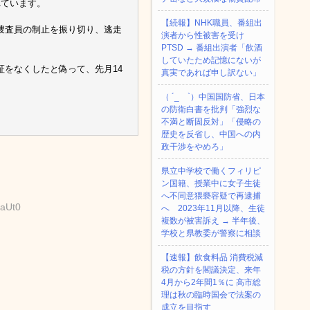
れています。
【続報】NHK職員、番組出
捜査員の制止を振り切り、逃走
演者から性被害を受け
PTSD → 番組出演者「飲酒
していたため記憶にないが
をなくしたと偽って、先月14
真実であれば申し訳ない」
（ ´_ゝ`）中国国防省、日本
の防衛白書を批判「強烈な
不満と断固反対」「侵略の
歴史を反省し、中国への内
政干渉をやめろ」
県立中学校で働くフィリピ
ン国籍、授業中に女子生徒
へ不同意猥褻容疑で再逮捕
GaUt0
へ 2023年11月以降、生徒
複数が被害訴え → 半年後、
学校と県教委が警察に相談
【速報】飲食料品 消費税減
税の方針を閣議決定、来年
4月から2年間1％に 高市総
理は秋の臨時国会で法案の
成立を目指す