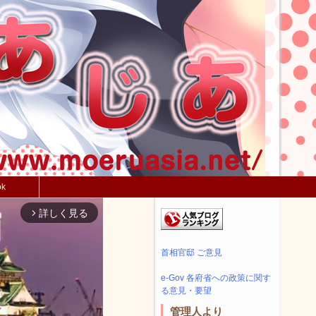
ok
詳しく見る
arrow_forward_ios
首相官邸 ご意見
e-Gov 各府省への政策に関す
る意見・要望
管理人より