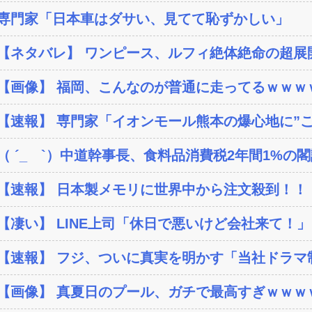
専門家「日本車はダサい、見てて恥ずかしい」
【ネタバレ】 ワンピース、ルフィ絶体絶命の超展開
【画像】 福岡、こんなのが普通に走ってるｗｗｗｗ
【速報】 専門家「イオンモール熊本の爆心地に”こん
（ ´_ゝ`）中道幹事長、食料品消費税2年間1%の閣議
【速報】 日本製メモリに世界中から注文殺到！！！
【凄い】 LINE上司「休日で悪いけど会社来て！」
【速報】 フジ、ついに真実を明かす「当社ドラマ制作
【画像】 真夏日のプール、ガチで最高すぎｗｗｗ