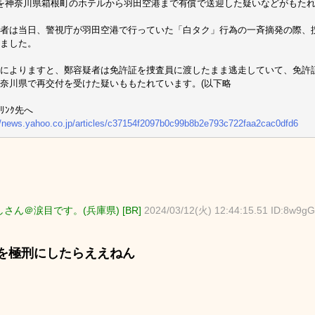
を神奈川県箱根町のホテルから羽田空港まで有償で送迎した疑いなどがもた
者は当日、警視庁が羽田空港で行っていた「白タク」行為の一斉摘発の際、
ました。
によりますと、鄭容疑者は免許証を捜査員に渡したまま逃走していて、免許証
奈川県で再交付を受けた疑いももたれています。(以下略
ﾘﾝｸ先へ
//news.yahoo.co.jp/articles/c37154f2097b0c99b8b2e793c722faa2cac0dfd6
さん＠涙目です。(兵庫県) [BR]
2024/03/12(火) 12:44:15.51 ID:8w9g
を極刑にしたらええねん