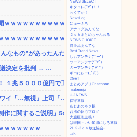
NEWS SELECT
キタコレ(ﾟ∀ﾟ)！！
わくてか！
NewsLog
ｗｗｗｗｗｗｗｗｗｗｗ...
にゅーぷろ
アナログあんてな
２ｃｈまとめちゃんねる
ｗｗｗｗｗｗｗｗｗｗｗ...
NEWS CHOICE
特亜流あんてな
Best Trend News
なもの”があったんだ...
しぃアンテナ(*ﾟーﾟ)
つーアンテナ(*ﾟ∀ﾟ)
決定を批判 → ...
のーアンテナ(ﾟAﾟ* )
ギコにゅー(,,ﾟДﾟ)
2GET
 １兆５０００億円で工...
まとめアプリChaconne
matomeja
U-1NEWS
ワイ「…無視」上司「...
保守速報
あじあのネタ帳
台湾の反応ブログ
に関するご説明」5c...
大艦巨砲主義！
ば韓国～いい加減にしろ速報
ｗｗｗｗｗｗｗ
2HK -2ｃｈ放送協会-
talk