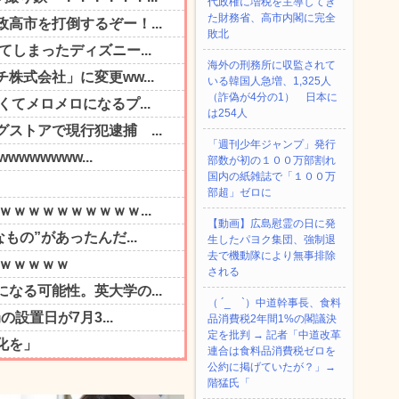
代政権に増税を主導してき
た財務省、高市内閣に完全
敗北
海外の刑務所に収監されて
いる韓国人急増、1,325人
（詐偽が4分の1） 日本に
は254人
「週刊少年ジャンプ」発行
部数が初の１００万部割れ
国内の紙雑誌で「１００万
部超」ゼロに
【動画】広島慰霊の日に発
生したパヨク集団、強制退
去で機動隊により無事排除
される
（ ´_ゝ`）中道幹事長、食料
品消費税2年間1%の閣議決
定を批判 → 記者「中道改革
連合は食料品消費税ゼロを
公約に掲げていたが？」→
階猛氏「