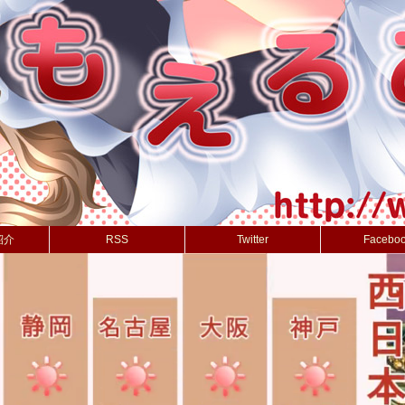
紹介
RSS
Twitter
Facebo