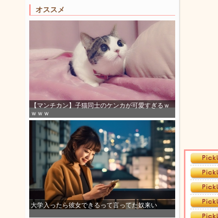
オススメ
【マンチカン】子猫同士のケンカが可愛すぎるｗ
ｗｗｗ
大学入ったら彼女できるって言ってた奴来い