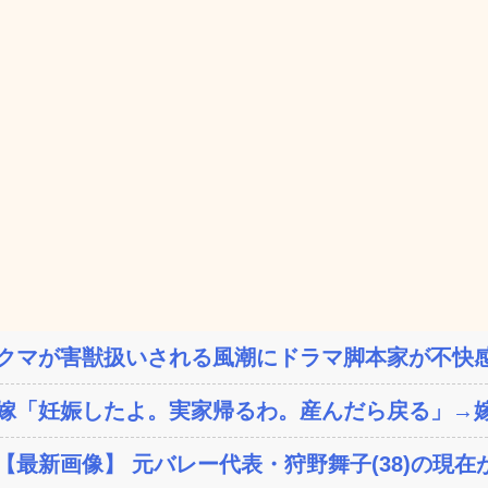
クマが害獣扱いされる風潮にドラマ脚本家が不快感
嫁「妊娠したよ。実家帰るわ。産んだら戻る」→嫁
【最新画像】 元バレー代表・狩野舞子(38)の現在が