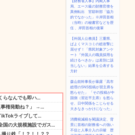
【財務省人事】内閣人事
局、エース級の財務官僚を
異例転出 官邸幹部「協力
的でなかった」※岸田首相
（当時）の秘書官などを歴
任 、岸田首相の後輩
【外国人公務員】三重県、
ぱよくマスコミの総攻撃に
屈せず！「県民対象アンケ
ート『外国人の職員採用を
続けるべきか』は差別に該
当しない」結果を公表する
方針
森山前幹事長が暴露「高市
総理のSNS投稿が習主席を
怒らせた」 「その投稿が中
国側（習近平主席）を怒ら
せ、日中関係をこじらせる
大きなきっかけになった」
消費税減税を閣議決定、背
景に首相の財務省への強い
不信と人事介入の示唆 歴