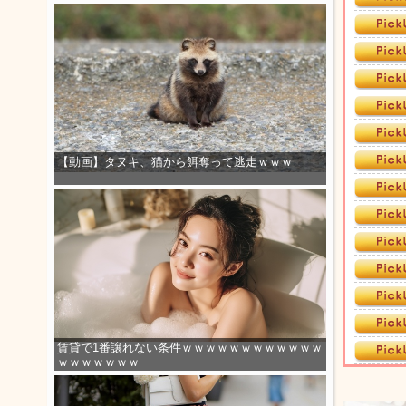
【動画】タヌキ、猫から餌奪って逃走ｗｗｗ
賃貸で1番譲れない条件ｗｗｗｗｗｗｗｗｗｗｗｗ
ｗｗｗｗｗｗｗ