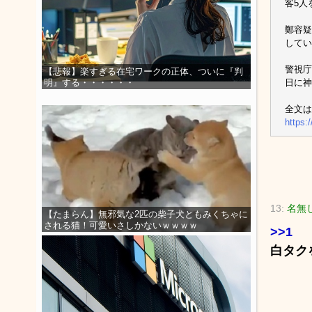
客5人
鄭容疑
してい
警視庁
【悲報】楽すぎる在宅ワークの正体、ついに『判
日に神
明』する・・・・・・
全文は
https:
13:
名無し
【たまらん】無邪気な2匹の柴子犬ともみくちゃに
される猫！可愛いさしかないｗｗｗｗ
>>1
白タク