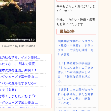
今年もよろしくおねがいしま
す(´・ω・`)
手洗い・うがい・睡眠・栄養
もお願いいたします
最新記事
関西学院大学のアシスタン
ト教授（中国籍）、ドラッ
Powered by 
GliaStudios
グストアで現行犯逮捕 万
引き容疑
Mute
【！】共産党が刑事告訴
「しんぶん赤旗」１７００
件以上の虚偽購読申し込
み 「厳重な処罰を求め
る」
【速報】山本太郎が去った
れいわ新選組、新たな党名
は「いのちの党」 略称
「いのち」