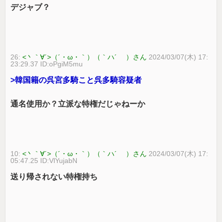
デジャブ？
26:
<丶｀∀´>（´・ω・｀）（｀ハ´ ）さん
2024/03/07(木) 17:
23:29.37 ID:oPgiM5mu
>韓国籍の呉宮多騎こと呉多騎容疑者
通名使用か？立派な特権だじゃねーか
10:
<丶｀∀´>（´・ω・｀）（｀ハ´ ）さん
2024/03/07(木) 17:
05:47.25 ID:VlYujabN
送り帰されない特権持ち