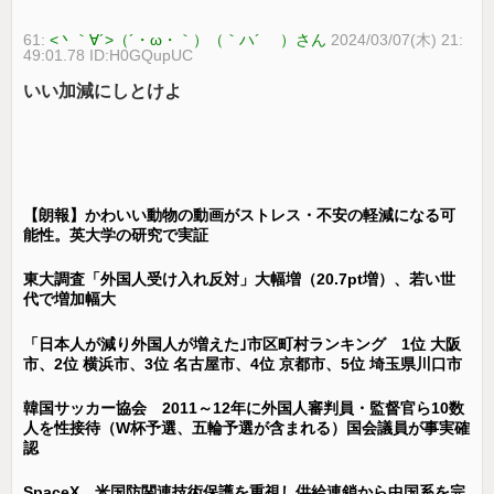
61:
<丶｀∀´>（´・ω・｀）（｀ハ´ ）さん
2024/03/07(木) 21:
49:01.78 ID:H0GQupUC
いい加減にしとけよ
【朗報】かわいい動物の動画がストレス・不安の軽減になる可
能性。英大学の研究で実証
東大調査「外国人受け入れ反対」大幅増（20.7pt増）、若い世
代で増加幅大
「日本人が減り外国人が増えた｣市区町村ランキング 1位 大阪
市、2位 横浜市、3位 名古屋市、4位 京都市、5位 埼玉県川口市
韓国サッカー協会 2011～12年に外国人審判員・監督官ら10数
人を性接待（W杯予選、五輪予選が含まれる）国会議員が事実確
認
SpaceX、米国防関連技術保護を重視し供給連鎖から中国系を完