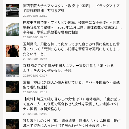
関西学院大学のアシスタント教授（中国籍）、ドラッグストア
で現行犯逮捕 万引き容疑
2026/08/06 22:11
県立中学校で働くフィリピン国籍、授業中に女子生徒へ不同意
猥褻容疑で再逮捕へ 2023年11月以降、生徒複数が被害訴え →
半年後、学校と県教委が警察に相談
2026/08/05 19:05
玉川徹氏、刃物を持って向かってきた血まみれ男に発砲した警
官について「死刑にならない犯罪を警察官が死刑にしてしまっ
たということ」
2026/08/05 15:55
京都 有名寺の住職が中国人にマナー違反注意も「消される
よ？」その後なぜか火災、全焼
2026/08/05 03:27
通報「神社に外国人が住み着いている」ネパール国籍を不法残
留で現行犯逮捕
2026/08/04 12:41
【続報】埼玉で独り暮らしの女性（91）遺体遺棄、「腹が減っ
て盗みに入った住宅で居合わせた女性を殺害した」逮捕のベト
ナム国籍、在留資格なし
2026/08/03 22:19
独り暮らしの女性（91）遺体遺棄、逮捕のベトナム国籍「腹が
減って盗みに入った住宅で居合わせた女性を殺害した」