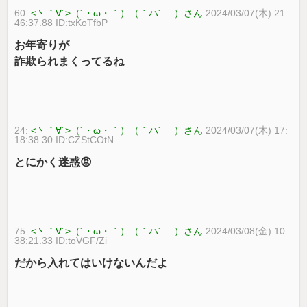
60:
<丶｀∀´>（´・ω・｀）（｀ハ´ ）さん
2024/03/07(木) 21:
46:37.88 ID:txKoTfbP
お年寄りが
詐欺られまくってるね
24:
<丶｀∀´>（´・ω・｀）（｀ハ´ ）さん
2024/03/07(木) 17:
18:38.30 ID:CZStCOtN
とにかく迷惑😡
75:
<丶｀∀´>（´・ω・｀）（｀ハ´ ）さん
2024/03/08(金) 10:
38:21.33 ID:toVGF/Zi
だから入れてはいけないんだよ