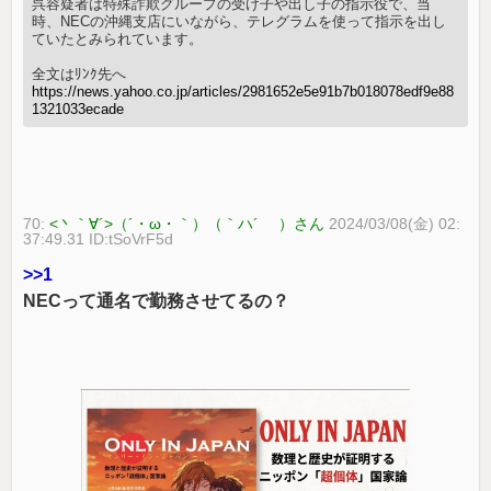
呉容疑者は特殊詐欺グループの受け子や出し子の指示役で、当
時、NECの沖縄支店にいながら、テレグラムを使って指示を出し
ていたとみられています。
全文はﾘﾝｸ先へ
https://news.yahoo.co.jp/articles/2981652e5e91b7b018078edf9e88
1321033ecade
70:
<丶｀∀´>（´・ω・｀）（｀ハ´ ）さん
2024/03/08(金) 02:
37:49.31 ID:tSoVrF5d
>>1
NECって通名で勤務させてるの？