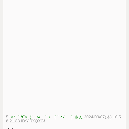
5:
<丶｀∀´>（´・ω・｀）（｀ハ´ ）さん
2024/03/07(木) 16:5
8:21.83 ID:YiRXQXGf