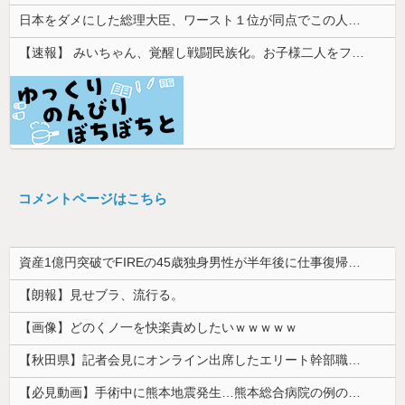
日本をダメにした総理大臣、ワースト１位が同点でこの人ｗｗｗｗｗｗ
【速報】 みいちゃん、覚醒し戦闘民族化。お子様二人をフルボッコにしてしまう
コメントページはこちら
資産1億円突破でFIREの45歳独身男性が半年後に仕事復帰を決意した「1通の通知」
【朗報】見せブラ、流行る。
【画像】どのくノ一を快楽責めしたいｗｗｗｗｗ
【秋田県】記者会見にオンライン出席したエリート幹部職員、バスローブ姿でタバコを吸いながら説明 県が聞き取りへ
【必見動画】手術中に熊本地震発生…熊本総合病院の例のカメラ映像、ノーカットver.が公開される