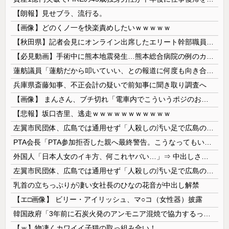
【朗報】見せブラ、流行る。
【画像】どのくノ一を快楽責めしたいｗｗｗｗｗ
【秋田県】記者会見にオンライン出席したエリート幹部職員、バスローブ姿でタバコを吸いながら説明 県が聞き取りへ
【必見動画】手術中に熊本地震発生…熊本総合病院の例のカメラ映像、ノーカットver.が公開される
蓮舫議員「蓮舫だから叩いていい、との報道に何度も向き合ってきました。悔しくても」
兵庫県斎藤知事、不正会計の疑いで前知事に聞き取り調査へ
【画像】 まんさん、ブチ切れ「電車内でこういうポジのおじ、ガチでイラネ」→
【悲報】坂口杏里、逃走ｗｗｗｗｗｗｗｗｗｗｗ
左翼市民団体、広島では通用せず「人殺しの汚い足で広島の土を踏むな！」→広島県民「お前らの方が汚いんじゃ！」「ワシらが広島県民じゃ」
PTA会長「PTA参加拒否した親へ最終警告。こうなってもいい？」
外国人「日本人女のイキ方、何これヤバい…」⇒ 中出しされ痙攣する姿が海外で話題に
左翼市民団体、広島では通用せず「人殺しの汚い足で広島の土を踏むな！」→広島県民「お前らの方が汚いんじゃ！」「ワシらが広島県民じゃ」
乳首の立ちっぷりが凄い女社長のひなの花音が中出し解禁
【エ□画像】 ビリー・アイリッシュ、マ○コ（女性器）披露
韓国政府「3年前に石炭火発のアンモニア混焼で協力するっていったけどあれ取りやめな。政権変わったし」……韓国とまともな協力ができない理由、これなんですよね
【ｗ】物凄くカワイイ子猫の取っ組み合い！