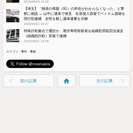
2026/08/03 13:29
【埼玉】「独居の母親（91）の所在がわからなくなった」と警
察に相談 → 山中に遺体で発見 住居侵入容疑でベトナム国籍を
現行犯逮捕 女性を殺し遺体遺棄を示唆
2026/08/02 19:37
特殊詐欺拠点で通訳か、唐沢寿明容疑者を組織犯罪処罰法違反
（組織的詐欺）容疑で逮捕
2026/08/01 19:58
カテゴリ：
事件・事故
home
前の記事
次の記事