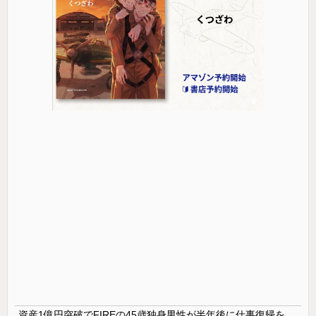
資産1億円突破でFIREの45歳独身男性が半年後に仕事復帰を決意した「1通の通知」