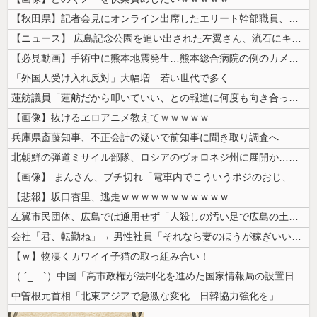
【秋田県】記者会見にオンライン出席したエリート幹部職員、バスローブ姿で...
【ニュース】 広島記念公園を追い出された左翼さん、流石にキモすぎて炎上
【必見動画】手術中に熊本地震発生…熊本総合病院の例のカメラ映像、ノーカ...
「外国人受け入れ反対」大幅増 若い世代で多く
蓮舫議員「蓮舫だから叩いていい、との報道に何度も向き合ってきました。悔...
【画像】抜けるヱロアニメ教えてｗｗｗｗｗ
兵庫県斎藤知事、不正会計の疑いで前知事に聞き取り調査へ
北朝鮮の弾道ミサイル部隊、ロシアのヴォロネジ州に展開か…北朝鮮は本質的...
【画像】 まんさん、ブチ切れ「電車内でこういうポジのおじ、ガチでイラネ...
【悲報】坂口杏里、逃走ｗｗｗｗｗｗｗｗｗｗｗ
左翼市民団体、広島では通用せず「人殺しの汚い足で広島の土を踏むな！」→...
会社「君、転勤ね」→ 男性社員「それなら妻のほうが稼ぎいいんで辞めます...
【ｗ】物凄くカワイイ子猫の取っ組み合い！
（ ´_ゝ`）中国「高市政権が法制化を進めた国家情報局の設置日が7月3...
中曽根元首相「北東アジアで急激な変化 日韓協力強化を」