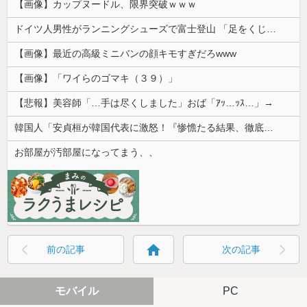
【画像】カップヌードル、限界突破ｗｗｗ
ドイツ人男性がランニングシューズで富士登山 「足をくじいて動けない」
【画像】最近の高級ミニバンの顔キモすぎだろwww
【画像】「ワイらのゴマキ（３９）」
【悲報】美容師「…手は尽くしました」おば「ｱｯ…ｯｽ…」→
韓国人「安貞桓が韓国代表に激怒！『惨憺たる結果、徹底的な刷新が必要だ』と監督や協会を痛烈批判」
お部屋が汚部屋になってまう、、
home
前の記事
次の記事
モバイル
PC