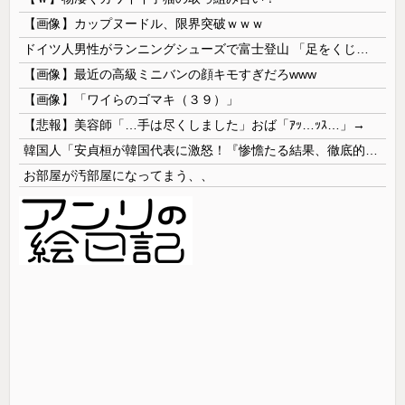
【画像】カップヌードル、限界突破ｗｗｗ
ドイツ人男性がランニングシューズで富士登山 「足をくじいて動けない」
【画像】最近の高級ミニバンの顔キモすぎだろwww
【画像】「ワイらのゴマキ（３９）」
【悲報】美容師「…手は尽くしました」おば「ｱｯ…ｯｽ…」→
韓国人「安貞桓が韓国代表に激怒！『惨憺たる結果、徹底的な刷新が必要だ』と監督や協会を痛烈批判」
お部屋が汚部屋になってまう、、