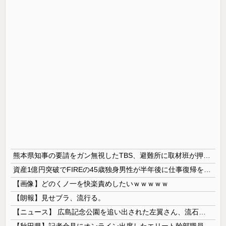
熊本県知事の要請をガン無視したTBS、避難所に取材班が押し入ってプライバシーに全く配慮しない報道を……
資産1億円突破でFIREの45歳独身男性が半年後に仕事復帰を決意した「1通の通知」
【画像】どのくノ一を快楽責めしたいｗｗｗｗｗ
【朗報】見せブラ、流行る。
【ニュース】 広島記念公園を追い出された左翼さん、流石にキモすぎて炎上
【秋田県】記者会見にオンライン出席したエリート幹部職員、バスローブ姿でタバコを吸いながら説明 県が聞き取りへ