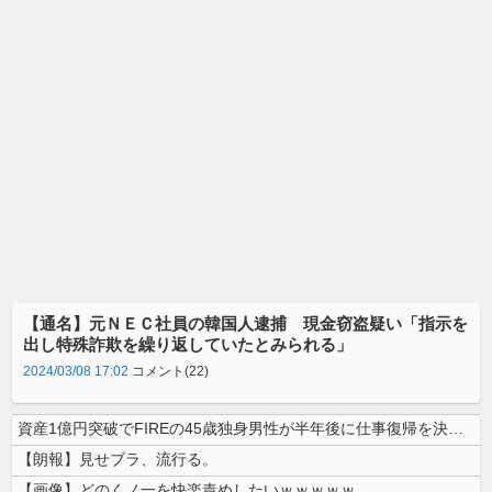
【通名】元ＮＥＣ社員の韓国人逮捕 現金窃盗疑い「指示を
出し特殊詐欺を繰り返していたとみられる」
2024/03/08 17:02
コメント(22)
資産1億円突破でFIREの45歳独身男性が半年後に仕事復帰を決意した「...
【朗報】見せブラ、流行る。
【画像】どのくノ一を快楽責めしたいｗｗｗｗｗ