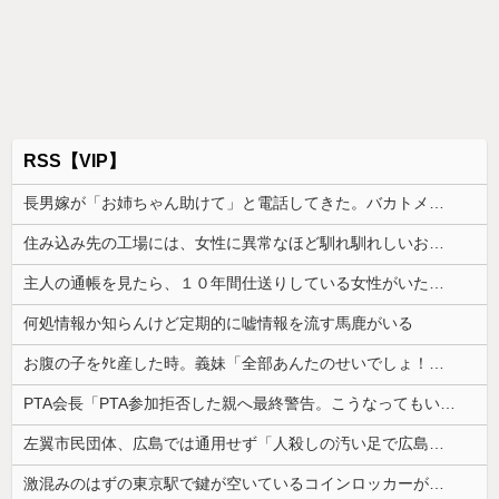
RSS【VIP】
長男嫁が「お姉ちゃん助けて」と電話してきた。バカトメが、雪の中うちの息子に会いに来ようとしたらしく...
住み込み先の工場には、女性に異常なほど馴れ馴れしいおっさんがいた。周囲も困り果てていて…
主人の通帳を見たら、１０年間仕送りしている女性がいた。主人に問い詰めたら、白状して...
何処情報か知らんけど定期的に嘘情報を流す馬鹿がいる
お腹の子をﾀﾋ産した時。義妹「全部あんたのせいでしょ！」トメ「何を言ってるの！」→義妹の暴言に義母が激怒して…
PTA会長「PTA参加拒否した親へ最終警告。こうなってもいい？」
左翼市民団体、広島では通用せず「人殺しの汚い足で広島の土を踏むな！」→広島県民「お前らの方が汚いんじゃ！」「ワシらが広島県民じゃ」
激混みのはずの東京駅で鍵が空いているコインロッカーが散見、「ラッキー」と思って中を確認してみると……