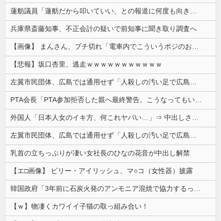
蓮舫議員「蓮舫だから叩いていい、との報道に何度も向き合ってきました。悔しくても」
兵庫県斎藤知事、不正会計の疑いで前知事に聞き取り調査へ
【画像】 まんさん、ブチ切れ「電車内でこういうポジのおじ、ガチでイラネ」→
【悲報】坂口杏里、逃走ｗｗｗｗｗｗｗｗｗｗｗ
左翼市民団体、広島では通用せず「人殺しの汚い足で広島の土を踏むな！」→広島県民「お前らの方が汚いんじゃ！」「ワシらが広島県民じゃ」
PTA会長「PTA参加拒否した親へ最終警告。こうなってもいい？」
外国人「日本人女のイキ方、何これヤバい…」⇒ 中出しされ痙攣する姿が海外で話題に
左翼市民団体、広島では通用せず「人殺しの汚い足で広島の土を踏むな！」→広島県民「お前らの方が汚いんじゃ！」「ワシらが広島県民じゃ」
乳首の立ちっぷりが凄い女社長のひなの花音が中出し解禁
【エ□画像】 ビリー・アイリッシュ、マ○コ（女性器）披露
韓国政府「3年前に石炭火発のアンモニア混焼で協力するっていったけどあれ取りやめな。政権変わったし」……韓国とまともな協力ができない理由、これなんですよね
【ｗ】物凄くカワイイ子猫の取っ組み合い！