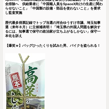
全排除へ 供給業者に「中国籍人員をSpaceX向けの生産に関わ
らせないこと」「中国製の設備・部品を使わないこと」を要求
し監査実施
歴代最多得票記録でトップ当選の河合ゆうすけ市議、埼玉知事
選（来年８月）に立候補表明！「埼玉県の外国人問題を解決す
るには、知事選で保守の政治家が立ち上がるしかない」保守一
本化を訴え
【爆笑ｗ】バッグひったくりを試みた男、バイクを盗られる！