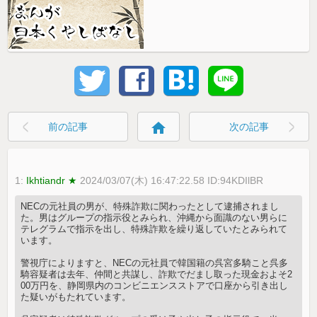
home
前の記事
次の記事
1:
Ikhtiandr ★
2024/03/07(木) 16:47:22.58 ID:94KDIlBR
NECの元社員の男が、特殊詐欺に関わったとして逮捕されまし
た。男はグループの指示役とみられ、沖縄から面識のない男らに
テレグラムで指示を出し、特殊詐欺を繰り返していたとみられて
います。
警視庁によりますと、NECの元社員で韓国籍の呉宮多騎こと呉多
騎容疑者は去年、仲間と共謀し、詐欺でだまし取った現金およそ2
00万円を、静岡県内のコンビニエンスストアで口座から引き出し
た疑いがもたれています。