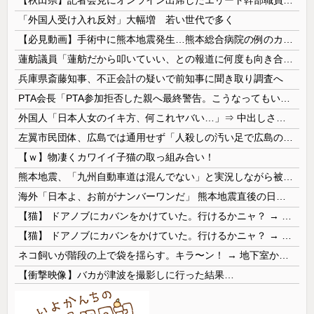
「外国人受け入れ反対」大幅増 若い世代で多く
【必見動画】手術中に熊本地震発生…熊本総合病院の例のカメラ映像、ノーカットver.が公開される
蓮舫議員「蓮舫だから叩いていい、との報道に何度も向き合ってきました。悔しくても」
兵庫県斎藤知事、不正会計の疑いで前知事に聞き取り調査へ
PTA会長「PTA参加拒否した親へ最終警告。こうなってもいい？」
外国人「日本人女のイキ方、何これヤバい…」⇒ 中出しされ痙攣する姿が海外で話題に
左翼市民団体、広島では通用せず「人殺しの汚い足で広島の土を踏むな！」→広島県民「お前らの方が汚いんじゃ！」「ワシらが広島県民じゃ」
【ｗ】物凄くカワイイ子猫の取っ組み合い！
熊本地震、「九州自動車道は混んでない」と実況しながら被災地へ向かう有名アナなどに批判殺到 全国紙記者「最新の状況をいち早く伝えることは報道機関としての責務」「情報を取り上げることには大きな意義がある」
海外「日本よ、お前がナンバーワンだ」 熊本地震直後の日本の対応のスピードに世界が衝撃
【猫】 ドアノブにカバンをかけていた。行けるかニャ？ → 猫はこうなります…
【猫】 ドアノブにカバンをかけていた。行けるかニャ？ → 猫はこうなります…
ネコ飼いが階段の上で袋を揺らす。キラ〜ン！ → 地下室からヤツが現れる…
【衝撃映像】バカが津波を撮影しに行った結果…