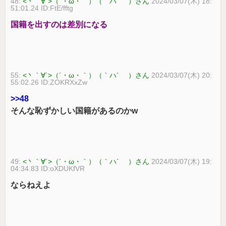
48:
<丶｀∀´>（´・ω・｀）（｀ハ´ ）さん
2024/03/07(木) 18:
51:01.24 ID:FtE/fftg
国籍を出すのは差別になる
55:
<丶｀∀´>（´・ω・｀）（｀ハ´ ）さん
2024/03/07(木) 20:
55:02.26 ID:ZOKRXxZw
>>48
そんな恥ずかしい国籍があるのかw
49:
<丶｀∀´>（´・ω・｀）（｀ハ´ ）さん
2024/03/07(木) 19:
04:34.83 ID:oXDUKfVR
ならねえよ