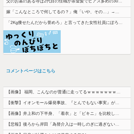
父のお墓のある寺は2代目の住職が茶金髪でピアス多めの30代チャラ男
嫁「こんなところで何してるの？」俺「いや、その…」→ウワキ相手と一緒のところを見られ、最悪の修羅場になって…
「2Kg痩せたんだから誉めろ」と言ってきた女性社員にぽろっと本音を言ったら女性陣に「土下座して謝れ」と詰め寄られた。俺が悪いのか？
コメントページはこちら
【画像】 福岡、こんなのが普通に走ってるｗｗｗｗｗｗｗｗｗｗｗｗｗｗｗｗ
【衝撃】イオンモール爆発事故、『とんでもない事実』が判明してしまう・・・・・・
【画像】井上和の下半身、「着衣」と「ビキニ」を比較した結果wwwwww
【悲報】後ろから岸田「為替介入は一時しのぎに過ぎない（キリッ」