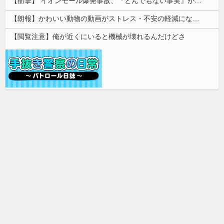
【衝撃】 イオンモール爆発事故、『とんでもない事実』が判明してしまう・・・・・・
【朗報】かわいい動物の動画がストレス・不安の軽減になる可能性。英大学の研究で実証
【閲覧注意】俺が近くにいると機械が壊れるんだけどさ