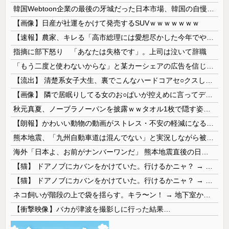
韓国Webtoon企業の最後の牙城だった日本市場、韓国の自慢の種だった某アプリが遂に……
【画像】日産が社運をかけて発売するSUVｗｗｗｗｗｗｗ
【速報】農家、キレる「高市総理には愛想尽かした今年でやめるぞ」コメ売値は生産原価の半分以下、肥料代や燃料代は高騰
指摘に部下怒り 「あなたは失格です」。上司は泣いて辞職
「もう二度と使わないからな」と某カーシェアの広告を信じた人が絶叫、船が遅れたからバスが無くなって困ってたりこの看板が…
【流出】 清楚系女子大生、裏でこんなハードコアセ○クスしてたとか嘘だろ…（動画あり）
【画像】 隣で居眠りしてる女のお○ぱいが控えめに言ってデカいｗｗｗ
秋元真夏、ノーブラノーパンを披露ｗｗタオル1枚で隠す姿がほぼA●女優・・
【朗報】かわいい動物の動画がストレス・不安の軽減になる可能性。英大学の研究で実証
熊本地震、「九州自動車道は混んでない」と実況しながら被災地へ向かう有名アナなどに批判殺到 全国紙記者「最新の状況をいち早く伝えることは報道機関としての責務」「情報を取り上げることには大きな意義がある」
海外「日本よ、お前がナンバーワンだ」 熊本地震直後の日本の対応のスピードに世界が衝撃
【猫】 ドアノブにカバンをかけていた。行けるかニャ？ → 猫はこうなります…
【猫】 ドアノブにカバンをかけていた。行けるかニャ？ → 猫はこうなります…
ネコ飼いが階段の上で袋を揺らす。キラ〜ン！ → 地下室からヤツが現れる…
【衝撃映像】バカが津波を撮影しに行った結果…