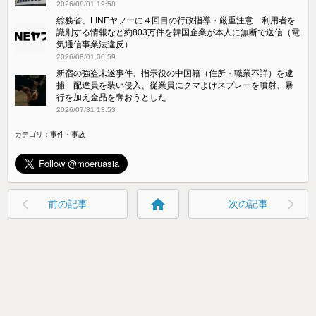
2026/08/01 19:58
総務省、LINEヤフーに４回目の行政指導・厳重注意 利用者を
識別する情報など約803万件を韓国企業が本人に無断で送信（電
気通信事業法違反）
2026/08/01 00:59
新宿の強盗未遂事件、指示役の中国籍（住所・職業不詳）を逮
捕 配達員を装い侵入、従業員にクマよけスプレーを噴射、暴
行を加え金品を奪おうとした
2026/07/31 13:53
カテゴリ：
事件・事故
home
前の記事
次の記事