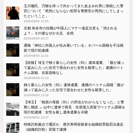
玉川徹氏、刃物を持って向かってきた血まみれ男に発砲した警
官について「死刑にならない犯罪を警察官が死刑にしてしまっ
たということ」
2026/08/05 15:55
京都 有名寺の住職が中国人にマナー違反注意も「消される
よ？」その後なぜか火災、全焼
2026/08/05 03:27
通報「神社に外国人が住み着いている」ネパール国籍を不法残
留で現行犯逮捕
2026/08/04 12:41
【続報】埼玉で独り暮らしの女性（91）遺体遺棄、「腹が減っ
て盗みに入った住宅で居合わせた女性を殺害した」逮捕のベト
ナム国籍、在留資格なし
2026/08/03 22:19
独り暮らしの女性（91）遺体遺棄、逮捕のベトナム国籍「腹が
減って盗みに入った住宅で居合わせた女性を殺害した」
2026/08/03 13:29
【埼玉】「独居の母親（91）の所在がわからなくなった」と警
察に相談 → 山中に遺体で発見 住居侵入容疑でベトナム国籍を
現行犯逮捕 女性を殺し遺体遺棄を示唆
2026/08/02 19:37
特殊詐欺拠点で通訳か、唐沢寿明容疑者を組織犯罪処罰法違反
（組織的詐欺）容疑で逮捕