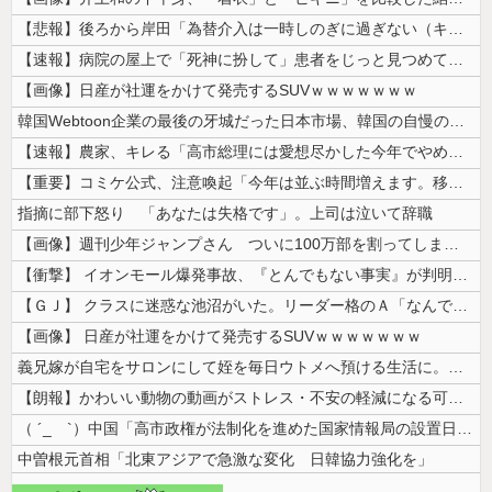
【悲報】後ろから岸田「為替介入は一時しのぎに過ぎない（キリッ」
【速報】病院の屋上で「死神に扮して」患者をじっと見つめていた男性を逮捕
【画像】日産が社運をかけて発売するSUVｗｗｗｗｗｗｗ
韓国Webtoon企業の最後の牙城だった日本市場、韓国の自慢の種だった...
【速報】農家、キレる「高市総理には愛想尽かした今年でやめるぞ」コメ売値...
【重要】コミケ公式、注意喚起「今年は並ぶ時間増えます。移動距離も伸びま...
指摘に部下怒り 「あなたは失格です」。上司は泣いて辞職
【画像】週刊少年ジャンプさん ついに100万部を割ってしまう。何故ジャ...
【衝撃】 イオンモール爆発事故、『とんでもない事実』が判明してしまう・...
【ＧＪ】 クラスに迷惑な池沼がいた。リーダー格のＡ「なんで支援学級に入...
【画像】 日産が社運をかけて発売するSUVｗｗｗｗｗｗｗ
義兄嫁が自宅をサロンにして姪を毎日ウトメへ預ける生活に。数年後、そのツ...
【朗報】かわいい動物の動画がストレス・不安の軽減になる可能性。英大学の...
（ ´_ゝ`）中国「高市政権が法制化を進めた国家情報局の設置日が7月3...
中曽根元首相「北東アジアで急激な変化 日韓協力強化を」