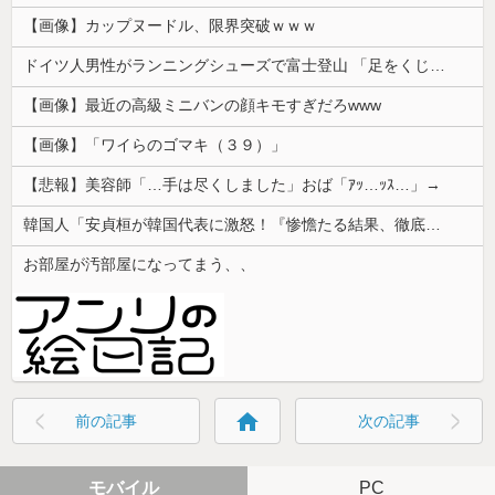
【画像】カップヌードル、限界突破ｗｗｗ
ドイツ人男性がランニングシューズで富士登山 「足をくじいて動けない」
【画像】最近の高級ミニバンの顔キモすぎだろwww
【画像】「ワイらのゴマキ（３９）」
【悲報】美容師「…手は尽くしました」おば「ｱｯ…ｯｽ…」→
韓国人「安貞桓が韓国代表に激怒！『惨憺たる結果、徹底的な刷新が必要だ』と監督や協会を痛烈批判」
お部屋が汚部屋になってまう、、
home
前の記事
次の記事
モバイル
PC