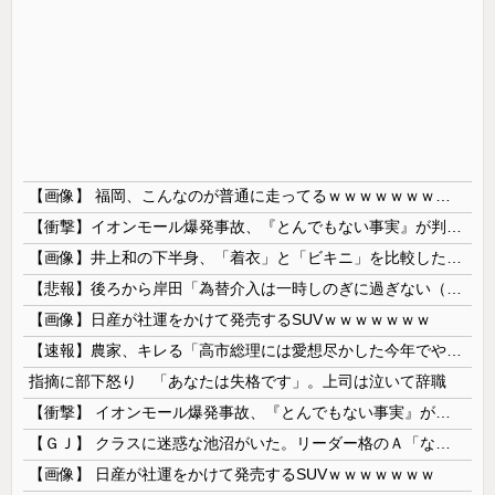
【画像】 福岡、こんなのが普通に走ってるｗｗｗｗｗｗｗｗｗｗｗｗｗｗｗｗ
【衝撃】イオンモール爆発事故、『とんでもない事実』が判明してしまう・・・・・・
【画像】井上和の下半身、「着衣」と「ビキニ」を比較した結果wwwwww
【悲報】後ろから岸田「為替介入は一時しのぎに過ぎない（キリッ」
【画像】日産が社運をかけて発売するSUVｗｗｗｗｗｗｗ
【速報】農家、キレる「高市総理には愛想尽かした今年でやめるぞ」コメ売値は生産原価の半分以下、肥料代や燃料代は高騰
指摘に部下怒り 「あなたは失格です」。上司は泣いて辞職
【衝撃】 イオンモール爆発事故、『とんでもない事実』が判明してしまう・・・・・・
【ＧＪ】 クラスに迷惑な池沼がいた。リーダー格のＡ「なんで支援学級に入れないんですか？」先生「背の高い低いと同じで、これも個性なの！差別は...
【画像】 日産が社運をかけて発売するSUVｗｗｗｗｗｗｗ