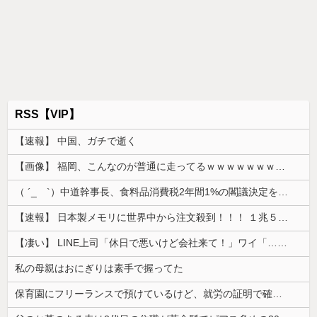
RSS【VIP】
【速報】 中国、ガチで逝く
【画像】 福岡、こんなのが普通に走ってるｗｗｗｗｗｗｗｗｗｗｗｗｗｗｗｗｗｗｗｗｗｗｗｗｗｗｗｗｗｗｗｗｗｗｗｗｗｗｗｗ
（ ´_ゝ`）中道幹事長、食料品消費税2年間1%の閣議決定を批判 → 記者「中道改革連合は食料品消費税ゼロを公約に掲げていたが？」→ 階猛氏「
【速報】 日本製メモリに世界中から注文殺到！！！ １兆５０００億円で工場増築へ
【凄い】 LINE上司「休日で悪いけど会社来て！」ワイ「…無視」上司「マジでヤバいから！」←その結果ｗｗｗｗｗ
私の母親はおにぎりは素手で握ってた
保育園にフリーランスで預けているけど、就労の証明で確定申告の写しを求められた。これおかしくない？