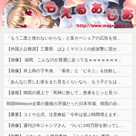
「もう二度と使わないからな」と某カーシェアの広告を信じた人が絶叫、船が遅れたからバスが無くなって困ってたりこの看板が…
【外国人公務員】三重県、ぱよくマスコミの総攻撃に屈せず！「県民対象アンケート『外国人の職員採用を続けるべきか』は差別に該当しない」結果を公表する方針
【画像】 福岡、こんなのが普通に走ってるｗｗｗｗｗｗｗｗｗｗｗｗｗｗｗｗ
【画像】井上和の下半身、「着衣」と「ビキニ」を比較した結果wwwwww
「あんなに苦しむ姿をまた見るくらいなら、もう子どもはいらない」跡継ぎのために離婚までした皇帝が、難産の場で下した命令
【速報】病院の屋上で「死神に扮して」患者をじっと見つめていた男性を逮捕
韓国Webtoon企業の最後の牙城だった日本市場、韓国の自慢の種だった某アプリが遂に……
【重要】コミケ公式、注意喚起「今年は並ぶ時間増えます。移動距離も伸びます。」
【画像】週刊少年ジャンプさん ついに100万部を割ってしまう。何故ジャンプは読まれなくなったのか