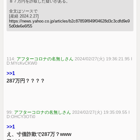
８７万円を詐取した疑いがある。
全文はソースで
[産経 2024.2.27]
https://news.yahoo.co.jp/articles/b2c87859f849f04628d3c3cdfd9e9
5d0de6e6f55
114:
アフターコロナの名無しさん
2024/02/27(火) 19:36:21.95 I
D:MYcKvCKW0
>>1
287万円？？？？
99:
アフターコロナの名無しさん
2024/02/27(火) 19:35:09.55 I
D:OHCY3OTi0
>>1
え、寸借詐欺で287万？www