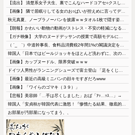
【流出】 清楚系女子大生、裏でこんなハードコアセ○クスしてたとか嘘だろ…（動画あり）
【画像】 隣で居眠りしてる女のお○ぱいが控えめに言ってデカいｗｗｗ
秋元真夏、ノーブラノーパンを披露ｗｗタオル1枚で隠す姿がほぼA●女優・・
【朗報】かわいい動物の動画がストレス・不安の軽減になる可能性。英大学の研究で実証
【ガチ映像】 大学のヌードデッサンの授業で高額モデルに依頼したら○○○が凄すぎた動画、お前らの想像の20倍は凄い
（ ´_ゝ`）中道幹事長、食料品消費税2年間1%の閣議決定を批判 → 記者「中道改革連合は食料品消費税ゼロを公約に掲げていたが？」→ 階猛氏「
韓国人「日本ではビールジョッキをほとんど洗わずに、次の客に出すんだ！ これが証拠の映像だ!!」……あー、なるほどですねー。韓国には「アレ」がないんだ？
【画像】カップヌードル、限界突破ｗｗｗ
ドイツ人男性がランニングシューズで富士登山 「足をくじいて動けない」
【画像】最近の高級ミニバンの顔キモすぎだろwww
【画像】「ワイらのゴマキ（３９）」
【悲報】美容師「…手は尽くしました」おば「ｱｯ…ｯｽ…」→
韓国人「安貞桓が韓国代表に激怒！『惨憺たる結果、徹底的な刷新が必要だ』と監督や協会を痛烈批判」
お部屋が汚部屋になってまう、、