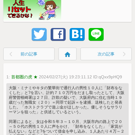
home
前の記事
次の記事
1:
首都圏の虎 ★
2024/02/27(火) 19:23:11.12 ID:qQxx9pHQ9
大阪・ミナミやキタの繁華街で通行人の男性１０人に「財布をな
くした」と?を言い、計約７１０万円をだまし取ったとして、大阪
府警曽根崎署は２７日、詐欺の疑いで、大阪府内に住む当時１９
歳だった無職女（２０）＝同罪で起訴＝を逮捕、送検したと発表
した。「ホストクラブで遊ぶ金がほしかった。優しそうなサラリ
ーマンを狙った」と供述しているという。
同署によると、女は令和５年３～１０月、大阪市内の路上で２０
～５０代の男性１０人に声をかけ、「財布をなくした」「家賃が
払えない」などと?をついて借金を申し込み、１人あたり４万～２