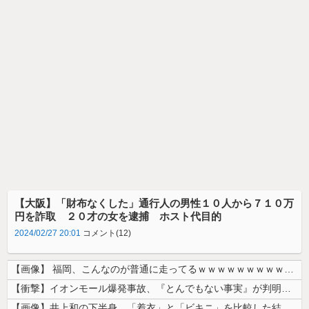
【大阪】「財布なくした」通行人の男性１０人から７１０万
円を詐取 ２０才の女を逮捕 ホスト代目的
2024/02/27 20:01
コメント(12)
【画像】 福岡、こんなのが普通に走ってるｗｗｗｗｗｗｗｗｗｗｗｗｗｗｗ...
【衝撃】イオンモール爆発事故、『とんでもない事実』が判明してしまう・・...
【画像】井上和の下半身、「着衣」と「ビキニ」を比較した結果wwwwww