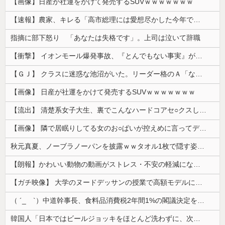
【画像】日産が社運をかけて発売するSUVｗｗｗｗｗｗｗ
【速報】農家、キレる「高市総理には愛想尽かした今年でやめるぞ」コメ売値は生産原価の半分以下、肥料代や燃料代は高騰
指摘に部下怒り 「あなたは失格です」。上司は泣いて辞職
【衝撃】 イオンモール爆発事故、『とんでもない事実』が判明してしまう・・・・・・
【ＧＪ】 クラスに迷惑な池沼がいた。リーダー格のＡ「なんで支援学級に入れないんですか？」先生「背の高い低いと同じで、これも個性なの！差別は...
【画像】 日産が社運をかけて発売するSUVｗｗｗｗｗｗｗ
【流出】 清楚系女子大生、裏でこんなハードコアセ○クスしてたとか嘘だろ…（動画あり）
【画像】 隣で居眠りしてる女のお○ぱいが控えめに言ってデカいｗｗｗ
秋元真夏、ノーブラノーパンを披露ｗｗタオル1枚で隠す姿がほぼA●女優・・
【朗報】かわいい動物の動画がストレス・不安の軽減になる可能性。英大学の研究で実証
【ガチ映像】 大学のヌードデッサンの授業で高額モデルに依頼したら○○○が凄すぎた動画、お前らの想像の20倍は凄い
（ ´_ゝ`）中道幹事長、食料品消費税2年間1%の閣議決定を批判 → 記者「中道改革連合は食料品消費税ゼロを公約に掲げていたが？」→ 階猛氏「
韓国人「日本ではビールジョッキをほとんど洗わずに、次の客に出すんだ！ これが証拠の映像だ!!」……あー、なるほどですねー。韓国には「アレ」がないんだ？