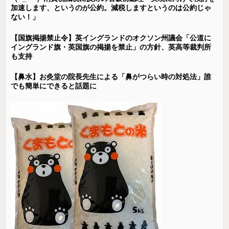
加速します、というのが公約。減税しますというのは公約じゃ
ない！」
【国旗掲揚禁止令】英イングランドのオクソン州議会「公道に
イングランド旗・英国旗の掲揚を禁止」の方針、英高等裁判所
も支持
【鼻水】お灸堂の院長先生による「鼻がつらい時の対処法」誰
でも簡単にできると話題に