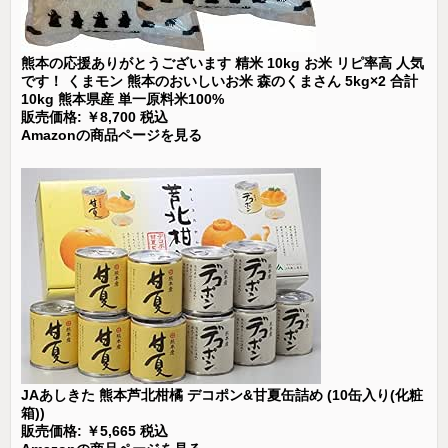
熊本の応援ありがとうございます 精米 10kg お米 リピ率高 人気
です！ くまモン 熊本のおいしいお米 森のくまさん 5kg×2 合計
10kg 熊本県産 単一原料米100%
販売価格: ￥8,700 税込
Amazonの商品ページを見る
JAあしきた 熊本芦北柑橘 デコポン&甘夏缶詰め (10缶入り(化粧
箱))
販売価格: ￥5,665 税込