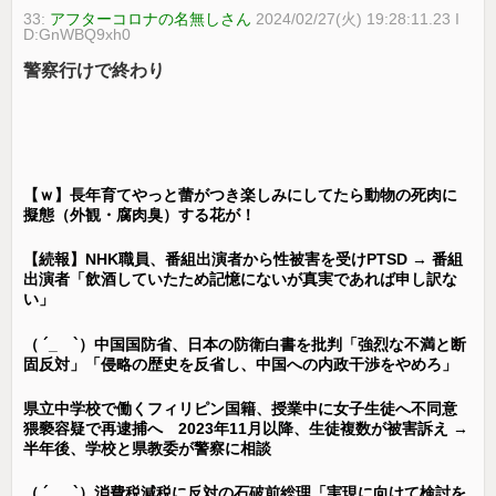
33:
アフターコロナの名無しさん
2024/02/27(火) 19:28:11.23 I
D:GnWBQ9xh0
警察行けで終わり
【ｗ】長年育てやっと蕾がつき楽しみにしてたら動物の死肉に
擬態（外観・腐肉臭）する花が！
【続報】NHK職員、番組出演者から性被害を受けPTSD → 番組
出演者「飲酒していたため記憶にないが真実であれば申し訳な
い」
（ ´_ゝ`）中国国防省、日本の防衛白書を批判「強烈な不満と断
固反対」「侵略の歴史を反省し、中国への内政干渉をやめろ」
県立中学校で働くフィリピン国籍、授業中に女子生徒へ不同意
猥褻容疑で再逮捕へ 2023年11月以降、生徒複数が被害訴え →
半年後、学校と県教委が警察に相談
（ ´_ゝ`）消費税減税に反対の石破前総理「実現に向けて検討を