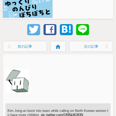
home
前の記事
次の記事
Kim Jong-un burst into tears while calling on North Korean women t
o have more children.
pic.twitter.com/Qf95k8Q83N