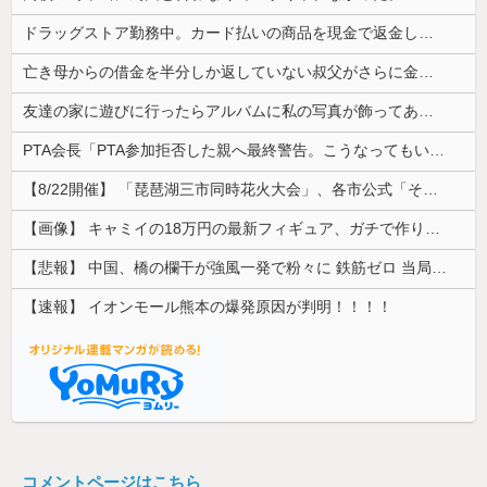
ドラッグストア勤務中。カード払いの商品を現金で返金してほしいと言い張る女性客。断っても引き下がらず、その後まさかの展開に…
亡き母からの借金を半分しか返していない叔父がさらに金を貸してほしいと訪ねてきた。完済するまで貸せないと断ると…
友達の家に遊びに行ったらアルバムに私の写真が飾ってあった。しかも私が知らない写真
PTA会長「PTA参加拒否した親へ最終警告。こうなってもいい？」
【8/22開催】 「琵琶湖三市同時花火大会」、各市公式「そんな花火大会は存在しない」→ 高価チケットを購入した人達がSNS阿鼻叫喚
【画像】 キャミイの18万円の最新フィギュア、ガチで作り込みがエグすぎる
【悲報】 中国、橋の欄干が強風一発で粉々に 鉄筋ゼロ 当局「接着剤でくっつけただけ」「正常で、品質問題はない」
【速報】 イオンモール熊本の爆発原因が判明！！！！
コメントページはこちら