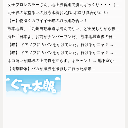
女子プロレスラーさん、地上波番組で胸元ぱっくり・・・（※画像あり）
元子役の紫堂るいの競泳水着お○ぱいポロリ具合がエ□い
【ｗ】物凄くカワイイ子猫の取っ組み合い！
熊本地震、「九州自動車道は混んでない」と実況しながら被災地へ向かう有名アナなどに批判殺到 全国紙記者「最新の状況をいち早く伝えることは報道機関としての責務」「情報を取り上げることには大きな意義がある」
海外「日本よ、お前がナンバーワンだ」 熊本地震直後の日本の対応のスピードに世界が衝撃
【猫】 ドアノブにカバンをかけていた。行けるかニャ？ → 猫はこうなります…
【猫】 ドアノブにカバンをかけていた。行けるかニャ？ → 猫はこうなります…
ネコ飼いが階段の上で袋を揺らす。キラ〜ン！ → 地下室からヤツが現れる…
【衝撃映像】バカが津波を撮影しに行った結果…