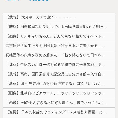
【悲報】 大分県、ガチで逝く・・・・・・
【悲報】消費税減税に反対している自民党議員9人が判明ｗｗｗｗｗｗ
【画像】リアルみいちゃん、とんでもない格好でイベント出演するwwwwwwwwww
高市総理「物価上昇を上回る賃上げを日本に定着させる」⇒ 国家公務員月給3.51％増へ
反核団体の代表を務める爺さん、「核を持たないで日本を守れますか」と中学生に詰問された結果……
【速報】中比スカボロー礁を巡る問題で遂に米国参戦、まさかのこっち擁護であっち批判！！
【悲報】高市、国民栄誉賞で記念品に自分の名前を入れ自分メインのPV撮影して炎上中w w w w w w w w w
【悲報】 取引先専務「Aを20個注文する」 ぼく「いつも1～2個しか使わないけど本当に20であってる？」 取専「あってる」→結果『こう』なったんだが...
【画像】北朝鮮のビアガール、エッッッッッッッッッッッッッッッッッ！
【画像】 例の美人すぎるおにぎり屋さん、裏でおっさんが握っていたｗｗｗｗｗｗｗｗｗｗｗｗｗｗｗｗｗ
【盗撮】 日本の花嫁のウェディングドレス着替え動画、とんでもない神乳だと海外で話題に