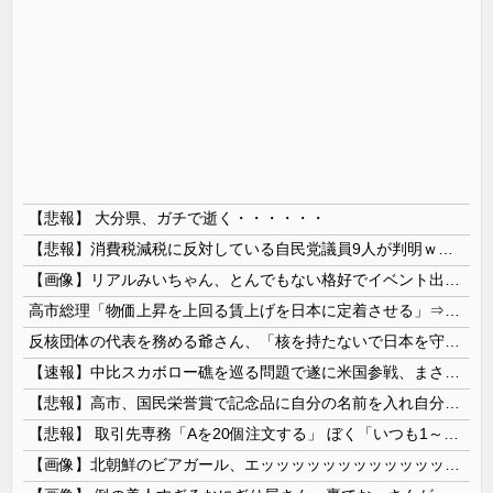
【悲報】 大分県、ガチで逝く・・・・・・
【悲報】消費税減税に反対している自民党議員9人が判明ｗｗｗｗｗｗ
【画像】リアルみいちゃん、とんでもない格好でイベント出演するwwwwwwwwww
高市総理「物価上昇を上回る賃上げを日本に定着させる」⇒ 国家公務員月給3.51％増へ
反核団体の代表を務める爺さん、「核を持たないで日本を守れますか」と中学生に詰問された結果……
【速報】中比スカボロー礁を巡る問題で遂に米国参戦、まさかのこっち擁護であっち批判！！
【悲報】高市、国民栄誉賞で記念品に自分の名前を入れ自分メインのPV撮影して炎上中w w w w w w w w w
【悲報】 取引先専務「Aを20個注文する」 ぼく「いつも1～2個しか使わないけど本当に20であってる？」 取専「あってる」→結果『こう』なったんだが...
【画像】北朝鮮のビアガール、エッッッッッッッッッッッッッッッッッ！