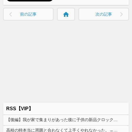
home
前の記事
次の記事
RSS【VIP】
【後編】我が家で集まりがあった後に子供の新品クロックスが消えた。犯人のママがカバンに入れるのを見た人もいるのに相手旦那が「証拠は？」と認めない…...
高校の時本当に周囲と合わなくて上手くやれなかった。→飲み会で偶然同じ高校の人と出会った