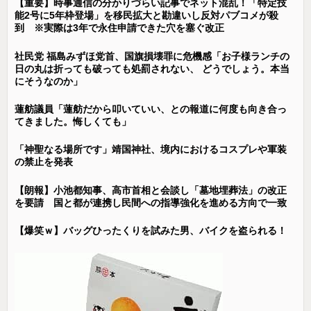
【重要】時事通信の分かりづらい記事でネット混乱！「特定技
能2号に5年枠登場」を移民拡大と勘違いし反対パブコメが殺
到 ※実際は3年で永住申請できた穴を塞ぐ改正
社民党 福島みずほ党首、国旗損壊罪に危機感「お子様ランチの
日の丸は折っても破っても処罰されない、 どうでしょう。本当
にそうなのか」
蓮舫議員「蓮舫だから叩いていい、との報道に何度も向き合っ
てきました。悔しくても」
「神聖なる場所です」靖国神社、境内におけるコスプレや軍装
の禁止を発表
【朗報】小池都知事、高市首相と会談し「墓地埋葬法」の改正
を要請 国と都が連携し民間への指導強化を進める方向で一致
【爆笑ｗ】バッグひったくりを試みた男、バイクを盗られる！