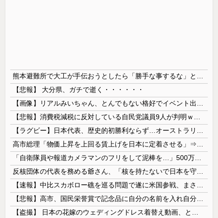
熊本避難所で大工が手伝おうとしたら「勝手な事するな」と行政側に止められた！との証言、内容があまりに胡散臭すぎた結果……
【悲報】 大分県、ガチで逝く・・・・・・
【画像】リアルみいちゃん、とんでもない格好でイベント出演するwwwwwwwwww
【悲報】消費税減税に反対している自民党議員9人が判明ｗｗｗｗｗｗ
【ラグビー】日本代表、歴史的初勝利ならず…オーストラリアに逆転負け ８戦全敗
高市総理「物価上昇を上回る賃上げを日本に定着させる」⇒ 国家公務員月給3.51％増へ
「自衛隊員や報道カメラマンのフリをして泥棒を…」500万円分の預金通帳を盗まれた高齢女性が明かす被害！
反核団体の代表を務める爺さん、「核を持たないで日本を守れますか」と中学生に詰問された結果……
【速報】中比スカボロー礁を巡る問題で遂に米国参戦、まさかのこっち擁護であっち批判！！
【悲報】高市、国民栄誉賞で記念品に自分の名前を入れ自分メインのPV撮影して炎上中w w w w w w w w w
【盗撮】 日本の花嫁のウェディングドレス着替え動画、とんでもない神乳だと海外で話題に