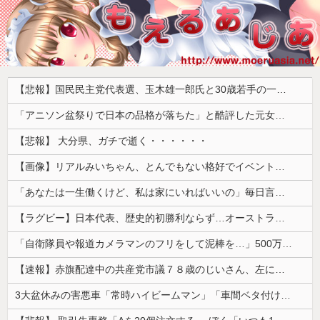
【悲報】国民民主党代表選、玉木雄一郎氏と30歳若手の一騎打ちへ → 榛葉幹事長の不出馬にネットで疑問噴出 ｗｗｗｗｗｗｗｗｗｗｗｗｗｗｗ
「アニソン盆祭りで日本の品格が落ちた」と酷評した元女優、「あんたが品格を語るのかよ！」と総ツッコミを食らってしまい……
【悲報】 大分県、ガチで逝く・・・・・・
【画像】リアルみいちゃん、とんでもない格好でイベント出演するwwwwwwwwww
「あなたは一生働くけど、私は家にいればいいの」毎日言われた20歳がついに返した一言…
【ラグビー】日本代表、歴史的初勝利ならず…オーストラリアに逆転負け ８戦全敗
「自衛隊員や報道カメラマンのフリをして泥棒を…」500万円分の預金通帳を盗まれた高齢女性が明かす被害！
【速報】赤旗配達中の共産党市議７８歳のじいさん、左に寄りすぎたか車で民家当て逃げ
3大盆休みの害悪車「常時ハイビームマン」「車間ベタ付けマン」「法定速度絶対遵守マン」