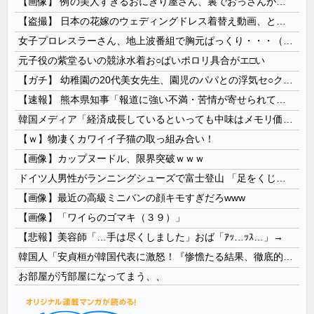
【画像】 例の美人すぎるおにぎり屋さん、裏でおっさんが握っていたｗｗｗｗｗｗｗｗｗｗｗｗｗｗｗｗｗ
【盗撮】 日本の花嫁のウェディングドレス着替え動画、とんでもない神乳だと海外で話題に
女子プロレスラーさん、地上波番組で胸元ぱっくり・・・（※画像あり）
元子役の紫堂るいの競泳水着お○ぱいポロリ具合がエ□い
【ガチ】 幼稚園の20代美女先生、園児のパパとの浮気セ○クス動画が流出して終わる
【速報】 熊本県知事「報道に強い不満・苦情が寄せられている」→TBSの報道特集がまさにそれな件
韓国メディア「経済成長しているといっても中味はメモリ価格だけ。雇用増加見通しが半減してしまった」……韓国の内需不況は根強い状況っすね
【ｗ】物凄くカワイイ子猫の取っ組み合い！
【画像】カップヌードル、限界突破ｗｗｗ
ドイツ人男性がランニングシューズで富士登山 「足をくじいて動けない」
【画像】最近の高級ミニバンの顔キモすぎだろwww
【画像】「ワイらのゴマキ（３９）」
【悲報】美容師「…手は尽くしました」おば「ｱｯ…ｯｽ…」→
韓国人「安貞桓が韓国代表に激怒！『惨憺たる結果、徹底的な刷新が必要だ』と監督や協会を痛烈批判」
お部屋が汚部屋になってまう、、