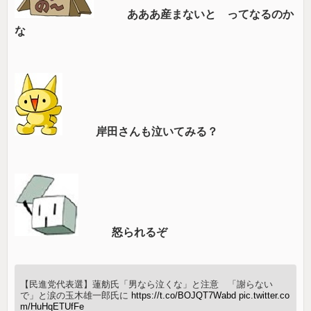
あああ産まないと ってなるのか
な
岸田さんも泣いてみる？
怒られるぞ
【民進党代表選】蓮舫氏「男なら泣くな」と注意 「謝らない
で」と涙の玉木雄一郎氏に
https://t.co/BOJQT7Wabd
pic.twitter.co
m/HuHqETUfFe