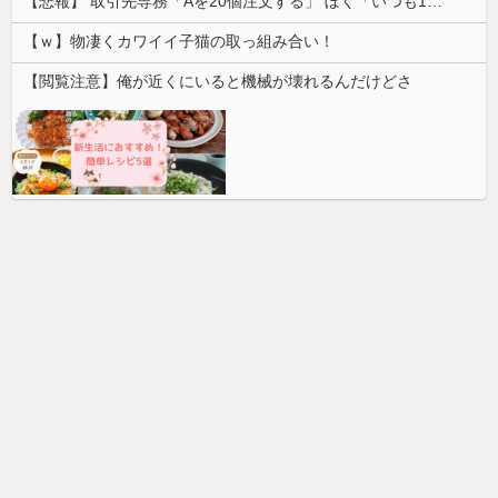
【悲報】 取引先専務「Aを20個注文する」 ぼく「いつも1～2個しか使わないけど本当に20であってる？」 取専「あってる」→結果『こう』なったんだが...
【ｗ】物凄くカワイイ子猫の取っ組み合い！
【閲覧注意】俺が近くにいると機械が壊れるんだけどさ