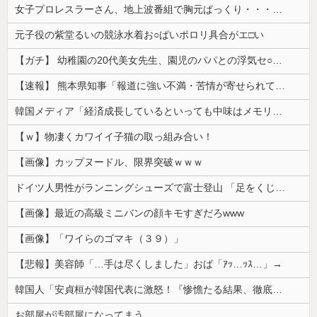
女子プロレスラーさん、地上波番組で胸元ぱっくり・・・（※画像あり）
元子役の紫堂るいの競泳水着お○ぱいポロリ具合がエ□い
【ガチ】 幼稚園の20代美女先生、園児のパパとの浮気セ○クス動画が流出して終わる
【速報】 熊本県知事「報道に強い不満・苦情が寄せられている」→TBSの報道特集がまさにそれな件
韓国メディア「経済成長しているといっても中味はメモリ価格だけ。雇用増加見通しが半減してしまった」……韓国の内需不況は根強い状況っすね
【ｗ】物凄くカワイイ子猫の取っ組み合い！
【画像】カップヌードル、限界突破ｗｗｗ
ドイツ人男性がランニングシューズで富士登山 「足をくじいて動けない」
【画像】最近の高級ミニバンの顔キモすぎだろwww
【画像】「ワイらのゴマキ（３９）」
【悲報】美容師「…手は尽くしました」おば「ｱｯ…ｯｽ…」→
韓国人「安貞桓が韓国代表に激怒！『惨憺たる結果、徹底的な刷新が必要だ』と監督や協会を痛烈批判」
お部屋が汚部屋になってまう、、