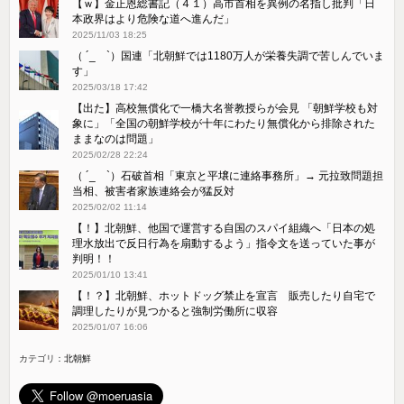
【ｗ】金正恩総書記（４１）高市首相を異例の名指し批判「日
本政界はより危険な道へ進んだ」
2025/11/03 18:25
（ ´_ゝ`）国連「北朝鮮では1180万人が栄養失調で苦しんでいま
す」
2025/03/18 17:42
【出た】高校無償化で一橋大名誉教授らが会見 「朝鮮学校も対
象に」「全国の朝鮮学校が十年にわたり無償化から排除された
ままなのは問題」
2025/02/28 22:24
（ ´_ゝ`）石破首相「東京と平壌に連絡事務所」→ 元拉致問題担
当相、被害者家族連絡会が猛反対
2025/02/02 11:14
【！】北朝鮮、他国で運営する自国のスパイ組織へ「日本の処
理水放出で反日行為を扇動するよう」指令文を送っていた事が
判明！！
2025/01/10 13:41
【！？】北朝鮮、ホットドッグ禁止を宣言 販売したり自宅で
調理したりが見つかると強制労働所に収容
2025/01/07 16:06
カテゴリ：
北朝鮮