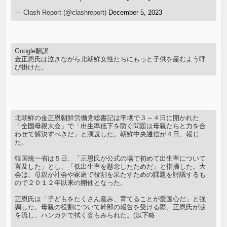
— Clash Report (@clashreport)
December 5, 2023
Google翻訳
金正恩氏は泣きながら北朝鮮女性たちにもっと子供を産むよう呼
び掛けた。
北朝鮮の金正恩朝鮮労働党総書記は平壌で３～４日に開かれた
「全国母親大会」で「出生率低下を防ぐ問題は母親たちと力を合
わせて解決すべきだ」と演説した。朝鮮中央通信が４日、報じ
た。
韓国統一省は５日、「正恩氏が公式の場で初めて出生率について
言及した」とし、「低出生率を懸念したためだ」と指摘した。大
会は、母親が社会や家庭で役割を果たすための課題を討議するも
ので２０１２年以来の開催となった。
正恩氏は「子どもをたくさん産み、育てることが愛国心だ」と強
調した。母親の役割について幹部の報告を受ける際、正恩氏が涙
を流し、ハンカチで拭く姿もみられた。(以下略