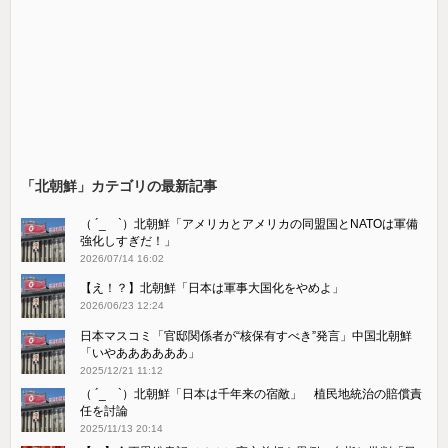
「北朝鮮」カテゴリの最新記事
（ ´_ゝ`）北朝鮮「アメリカとアメリカの同盟国とNATOは軍備
強化しすぎだ！」
2026/07/14 16:02
【え！？】北朝鮮「日本は軍事大国化をやめよ」
2026/06/23 12:24
日本マスコミ「官邸関係者が“核保有すべき”発言」中国北朝鮮
「いやああああああ」
2025/12/21 11:12
（ ´_ゝ`）北朝鮮「日本は千年来の宿敵」 植民地統治の賠償責
任を討論
2025/11/13 20:14