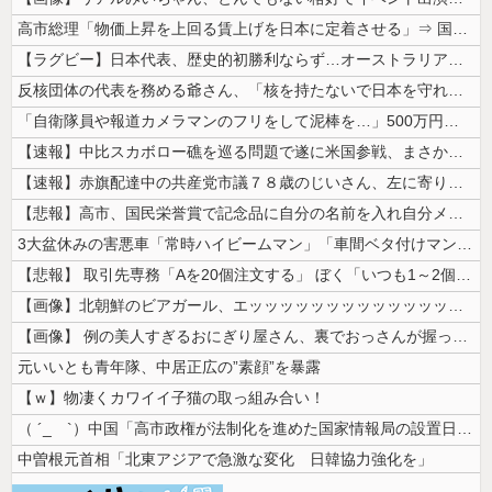
高市総理「物価上昇を上回る賃上げを日本に定着させる」⇒ 国家公務員月...
【ラグビー】日本代表、歴史的初勝利ならず…オーストラリアに逆転負け ８...
反核団体の代表を務める爺さん、「核を持たないで日本を守れますか」と中学...
「自衛隊員や報道カメラマンのフリをして泥棒を…」500万円分の預金通帳...
【速報】中比スカボロー礁を巡る問題で遂に米国参戦、まさかのこっち擁護で...
【速報】赤旗配達中の共産党市議７８歳のじいさん、左に寄りすぎたか車で民...
【悲報】高市、国民栄誉賞で記念品に自分の名前を入れ自分メインのPV撮影...
3大盆休みの害悪車「常時ハイビームマン」「車間ベタ付けマン」「法定速度...
【悲報】 取引先専務「Aを20個注文する」 ぼく「いつも1～2個しか使...
【画像】北朝鮮のビアガール、エッッッッッッッッッッッッッッッッッ！
【画像】 例の美人すぎるおにぎり屋さん、裏でおっさんが握っていたｗｗｗ...
元いいとも青年隊、中居正広の”素顔”を暴露
【ｗ】物凄くカワイイ子猫の取っ組み合い！
（ ´_ゝ`）中国「高市政権が法制化を進めた国家情報局の設置日が7月3...
中曽根元首相「北東アジアで急激な変化 日韓協力強化を」