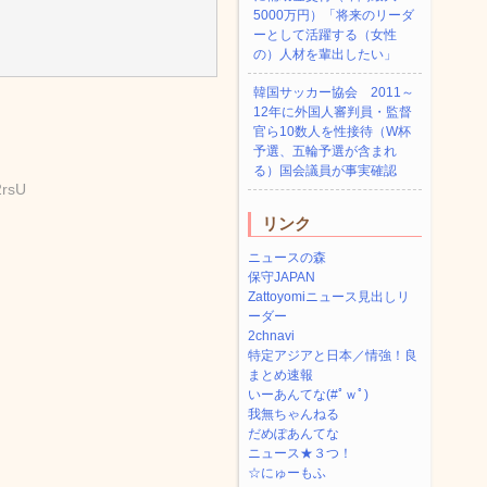
5000万円）「将来のリーダ
ーとして活躍する（女性
の）人材を輩出したい」
韓国サッカー協会 2011～
12年に外国人審判員・監督
官ら10数人を性接待（W杯
予選、五輪予選が含まれ
る）国会議員が事実確認
2rsU
リンク
ニュースの森
保守JAPAN
Zattoyomiニュース見出しリ
ーダー
2chnavi
特定アジアと日本／情強！良
まとめ速報
いーあんてな(#ﾟｗﾟ)
我無ちゃんねる
だめぽあんてな
ニュース★３つ！
☆にゅーもふ