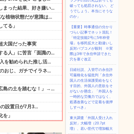
ランチの日の丸は折っても
破っても処罰されない、 ど
うでしょう。本当にそうな
のか」
【重要】時事通信の分かり
づらい記事でネット混乱！
「特定技能2号に5年枠登
場」を移民拡大と勘違いし
反対パブコメが殺到 ※実
際は3年で永住申請できた
穴を塞ぐ改正
日経社説、入管庁の永住許
可厳格化を猛批判「永住外
国人の生活保護受給をなく
す目的、外国人の意欲をそ
がないか懸念」「外国人を
一時的な労働力ではなく、
処遇改善などで定着を後押
しすべき」
東大調査「外国人受け入れ
反対」大幅増（20.7pt
増）、若い世代で増加幅大