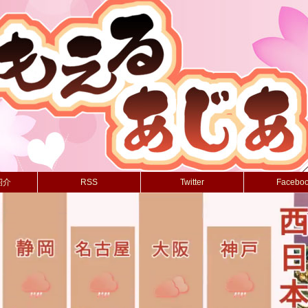
紹介
RSS
Twitter
Facebo