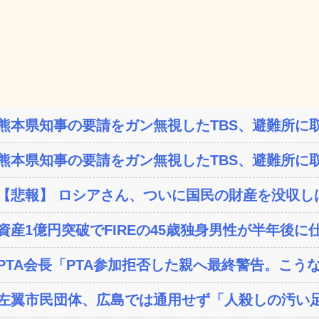
熊本県知事の要請をガン無視したTBS、避難所に取
熊本県知事の要請をガン無視したTBS、避難所に取
【悲報】 ロシアさん、ついに国民の財産を没収し
資産1億円突破でFIREの45歳独身男性が半年後に仕
PTA会長「PTA参加拒否した親へ最終警告。こう
左翼市民団体、広島では通用せず「人殺しの汚い足