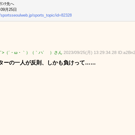
ﾘﾝｸ先へ
年09月25日
//sportsseoulweb.jp/sports_topic/id=82328
∀´>（´・ω・｀）（｀ハ´ ）さん
2023/09/25(月) 13:29:34.28 ID:a2Bn
ターの一人が反則、しかも負けって……