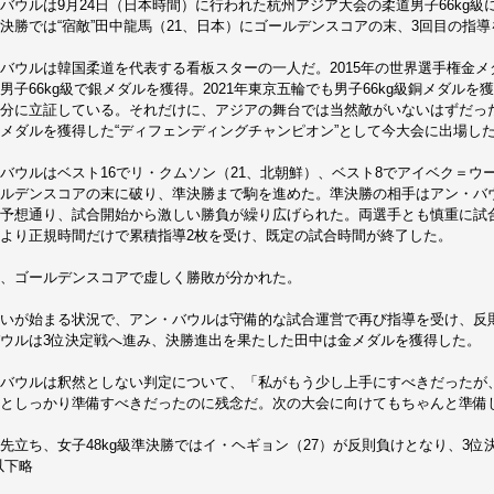
バウルは9月24日（日本時間）に行われた杭州アジア大会の柔道男子66kg
決勝では“宿敵”田中龍馬（21、日本）にゴールデンスコアの末、3回目の指
バウルは韓国柔道を代表する看板スターの一人だ。2015年の世界選手権金メダ
男子66kg級で銀メダルを獲得。2021年東京五輪でも男子66kg級銅メダル
分に立証している。それだけに、アジアの舞台では当然敵がいないはずだった
メダルを獲得した“ディフェンディングチャンピオン”として今大会に出場し
バウルはベスト16でリ・クムソン（21、北朝鮮）、ベスト8でアイベク＝ウ
ルデンスコアの末に破り、準決勝まで駒を進めた。準決勝の相手はアン・バ
予想通り、試合開始から激しい勝負が繰り広げられた。両選手とも慎重に試
より正規時間だけで累積指導2枚を受け、既定の試合時間が終了した。
、ゴールデンスコアで虚しく勝敗が分かれた。
いが始まる状況で、アン・バウルは守備的な試合運営で再び指導を受け、反
ウルは3位決定戦へ進み、決勝進出を果たした田中は金メダルを獲得した。
バウルは釈然としない判定について、「私がもう少し上手にすべきだったが
としっかり準備すべきだったのに残念だ。次の大会に向けてもちゃんと準備
先立ち、女子48kg級準決勝ではイ・ヘギョン（27）が反則負けとなり、3
以下略