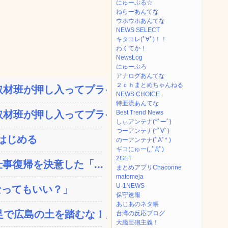
にゅーぷる☆
ねらーあんてな
ウホウホあんてな
NEWS SELECT
キタコレ(ﾟ∀ﾟ)！！
わくてか！
NewsLog
にゅーぷろ
アナログあんてな
２ｃｈまとめちゃんねる
材班が押し入ってプライ...
NEWS CHOICE
特亜流あんてな
材班が押し入ってプライ...
Best Trend News
しぃアンテナ(*ﾟーﾟ)
つーアンテナ(*ﾟ∀ﾟ)
はじめる
のーアンテナ(ﾟAﾟ* )
ギコにゅー(,,ﾟДﾟ)
2GET
事復帰を決意した「...
まとめアプリChaconne
matomeja
U-1NEWS
なってもいい？」
保守速報
あじあのネタ帳
で広島の土を踏むな！」→...
台湾の反応ブログ
大艦巨砲主義！