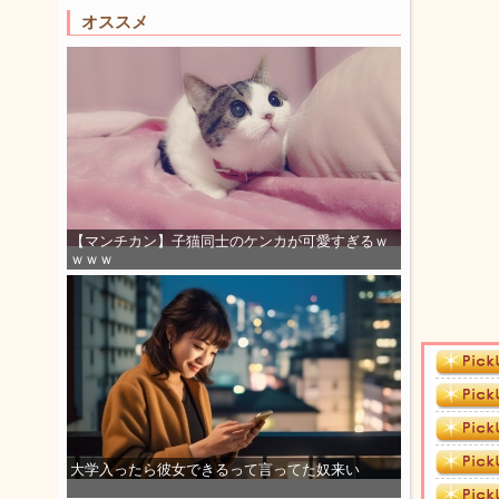
オススメ
【マンチカン】子猫同士のケンカが可愛すぎるｗ
ｗｗｗ
大学入ったら彼女できるって言ってた奴来い