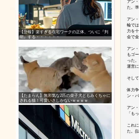
アン・
た。準
アン・
輪では
力を十
【悲報】楽すぎる在宅ワークの正体、ついに『判
会で金
明』する・・・・・・
アン・
もゴー
った。
運営に
そして
体力争
【たまらん】無邪気な2匹の柴子犬ともみくちゃに
ン・バ
される猫！可愛いさしかないｗｗｗｗ
アン・
「もっ
これに
た。(