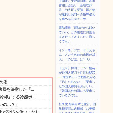
【朗報】小池都知事、高市
首相と会談し「墓地埋葬
法」の改正を要請 国と都
が連携し民間への指導強化
を進める方向で一致
蓮舫議員「蓮舫だから叩い
ていい、との報道に何度も
向き合ってきました。悔し
くても」
インドネシアに「ドラえも
ん」という名前の市民が16
人、「のび太」は181人
【えｗ】韓国サッカー協会
が外国人審判を性接待疑惑
→ 韓国ネットに動揺広がる
「信じられない」「要求し
た外国人審判もおかしい」
「韓国以外の国にも要求し
ているのでは」
社民党 福島みずほ党首、国
旗損壊罪に危機感「お子様