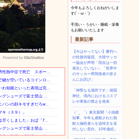
今年もよろしくおねがいしま
す(´・ω・`)
手洗い・うがい・睡眠・栄養
もお願いいたします
最新記事
【今はやってない】審判へ
の性接待疑惑、大韓サッカ
Powered by 
GliaStudios
ー協会が声明「現在は一切
発生していない」「世界中
のサッカー界関係者の皆さ
Mute
んにお詫び」
「神聖なる場所です」靖国
神社、境内におけるコスプ
レや軍装の禁止を発表
（ ´_ゝ`）東京新聞「小池都
知事、今年も虐殺された朝
鮮人犠牲者らを追悼文を送
付しない意向。10年連続」