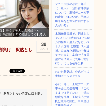
デニー支援の小沢一郎氏
（一般人）、辺野古沖事故
について「玉城デニー知事
の責任ではないが、不幸な
出来事を悪宣伝に利用する
人がいる」
像】若くて美人な看護師さん
太陽光発電所で、銅線およ
3）汚部屋すぎて掃除してくれる人
そ2.2トン（時価およそ330
集ｗｗｗ
万円相当）盗んだなど、ベ
39
トナム国籍（無職）２人逮
反則負け 釈然とし
コメント
捕、盗まれた銅線の半分は
すでに売却 富山で「金属
盗対策法違反（去年9月施
行）」による検挙は初
れいわ新選組、公式グッズ
半額セールｗｗｗｗ
小沢一郎氏、玉城デニー知
事を全力応援表明 「この
ままでは勝てない」中道の
が、釈然としない判定に口を開い
態度を批判 玉城氏「小沢
氏は政治の師匠」※中道は
支援表明せず