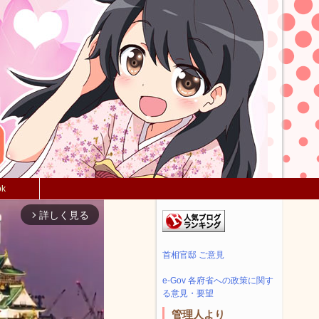
ok
詳しく見る
arrow_forward_ios
首相官邸 ご意見
e-Gov 各府省への政策に関す
る意見・要望
管理人より