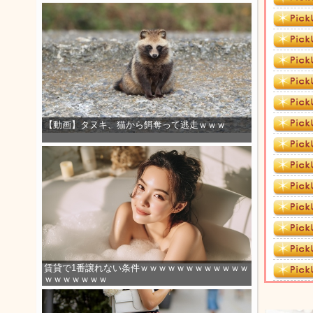
【動画】タヌキ、猫から餌奪って逃走ｗｗｗ
賃貸で1番譲れない条件ｗｗｗｗｗｗｗｗｗｗｗｗ
ｗｗｗｗｗｗｗ