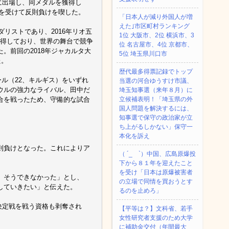
級に出場し、同メダルを獲得し
導を受けて反則負けを喫した。
「日本人が減り外国人が増
えた｣市区町村ランキング
リストであり、2016年リオ五
1位 大阪市、2位 横浜市、3
を獲得しており、世界の舞台で競争
位 名古屋市、4位 京都市、
。前回の2018年ジャカルタ大
5位 埼玉県川口市
た。
歴代最多得票記録でトップ
ール（22、キルギス）をいずれ
当選の河合ゆうすけ市議、
ウルの強力なライバル、田中だ
埼玉知事選（来年８月）に
合を戦ったため、守備的な試合
立候補表明！「埼玉県の外
国人問題を解決するには、
知事選で保守の政治家が立
ち上がるしかない」保守一
本化を訴え
則負けとなった。これによりア
（ ´_ゝ`）中国、広島原爆投
下から８１年を迎えたこと
を受け「日本は原爆被害者
、そうできなかった」とし、
の立場で同情を買おうとす
していきたい」と伝えた。
るのを止めろ」
位決定戦を戦う資格も剥奪され
【平等は？】文科省、若手
女性研究者支援のため大学
に補助金交付（年間最大