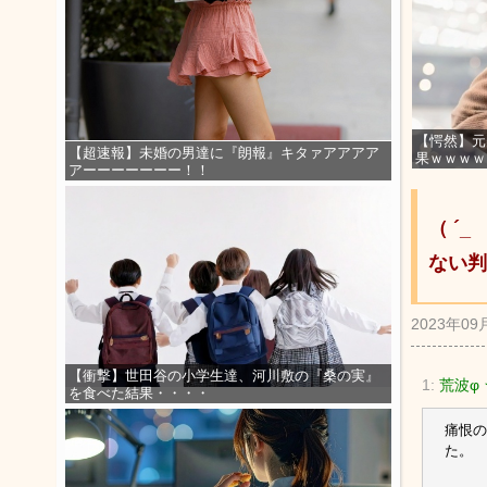
【愕然】元
【超速報】未婚の男達に『朗報』キタァアアアア
果ｗｗｗｗ
アーーーーーーー！！
（ ´
ない判
2023年09
【衝撃】世田谷の小学生達、河川敷の『桑の実』
1:
荒波φ 
を食べた結果・・・・
痛恨の
た。