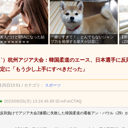
美人だけどBBAになった結
「嬉しすぎて！」とんでもないジャン
【画
ｗｗｗｗｗｗｗｗ
プ力を発揮する柴犬が話題に
（2
を募
_ゝ`）杭州アジア大会：韓国柔道のエース、日本選手に
定に「もう少し上手にすべきだった」
月25日13:51 / カテゴリ：
スポーツ
★
2023/09/25(月) 13:24:45.89 ID:mFvhCTAQ
反則負けでアジア大会2連覇に失敗した韓国柔道の看板アン・バウル（29）