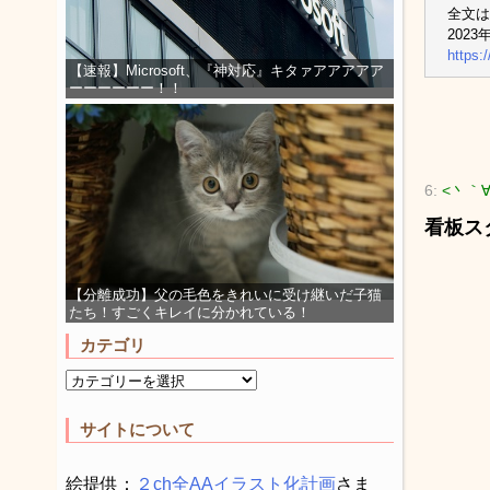
全文は
2023
https:
【速報】Microsoft、『神対応』キタァアアアアア
ーーーーーー！！
6:
<丶｀
看板ス
【分離成功】父の毛色をきれいに受け継いだ子猫
たち！すごくキレイに分かれている！
カテゴリ
サイトについて
絵提供：
２ch全AAイラスト化計画
さま