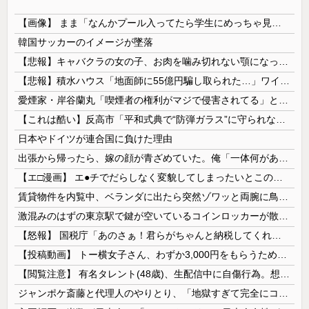
【画像】 まま「なんかプール入ってたら学生にめっちゃ見られたw」
韓国サッカーのイメージが墜落
【悲報】キャバクラの女の子、お肉を噛み切れない顎になってしまう・・・
【悲報】積水ハウス「地面師に55億円騙し取られた…」ワイ「会社終わったやろなぁ」→結果ｗｗｗｗ
愛煙家・岸谷蘭丸「喫煙者の権利がマジで侵害されてる」と私見 「いくら税金を我々が払ってるんだと」
【これは酷い】反高市「平和式典で“防弾ガラス”に守られながらスピーチ。『高市出て行け』の声も。そういう人が日本の総理」→ツッコミ多数「石破さんの...
日本やドイツが連合国に負けた理由
出張から帰ったら、嫁の顔が青ざめていた。俺「一体何があったんだ？」嫁「…」→子供たちに話を聞くと…
【エ□漫画】 エ●チでだらしなく変貌してしまったいとこのお姉ちゃんにチン○ン搾り取られちゃうショタ君…！
賃貸物件を内覧中、ベランダに出たら突然ゾワッと両腕に鳥肌が出た。「やっぱりこの部屋嫌だ」と思った瞬間、体が前にドンッと突き飛ばされて…
激混みのはずの東京駅で鍵が空いているコインロッカーが散見、「ラッキー」と思って中を確認してみると……
【怒報】 国税庁「あのさぁ！君らがちゃんと納税してくれないとこうなっちゃうけどどうする？！」←これw w w w w w w w
【投稿動画】 トー横女子さん、わずか3,000円をもらうために大人のチ●ポをしゃぶってしまう…
【閲覧注意】 有名タレント(48歳)、生配信中に自傷行為。想像の10倍エグくてファン全員トラウマに…
ジャンポケ斎藤と代理人のやりとり、「地獄すぎて完全にコントになってる……」と衝撃を受ける人が続出中