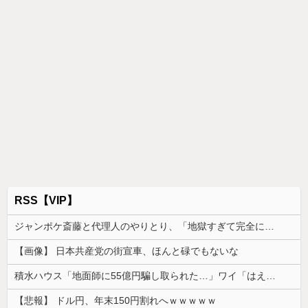
RSS【VIP】
ジャンポケ斎藤と代理人のやりとり、「地獄すぎて完全にコントになってる……」と衝撃を受ける人が続出中
【画像】 日本共産党の街宣車、ほんと碌でもないな
積水ハウス「地面師に55億円騙し取られた…」ワイ「はえーかわいそう…会社滅茶苦茶やろなぁ」
【悲報】 ドル円、年末150円割れへｗｗｗｗｗ