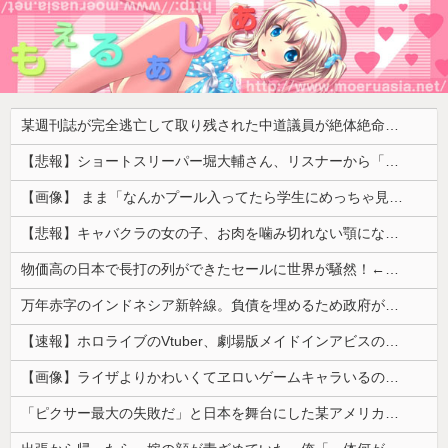
某週刊誌が完全逃亡して取り残された中道議員が絶体絶命の窮地、「今度は宏池会に矛先を向けたか……」と節操の無さに呆れる人が続出
【悲報】ショートスリーパー堀大輔さん、リスナーから「寝たほうがいい！」と言われてガチギレし炎上 → 高須幹也医師の医学的アドバイスに激昂 ｗｗｗｗｗｗｗｗｗ
【画像】 まま「なんかプール入ってたら学生にめっちゃ見られたw」
【悲報】キャバクラの女の子、お肉を噛み切れない顎になってしまう・・・
物価高の日本で長打の列ができたセールに世界が騒然！←「我が国でもやってくれ！」（海外の反応）
万年赤字のインドネシア新幹線。負債を埋めるため政府が過半数の株式を引き受ける
【速報】ホロライブのVtuber、劇場版メイドインアビスの主題歌決定wwwwwwwwww
【画像】ライザよりかわいくてヱロいゲームキャラいるの？ｗｗｗｗｗ
「ピクサー最大の失敗だ」と日本を舞台にした某アメリカ産アニメが話題に、日本と韓国の両方に失礼すぎるわ……