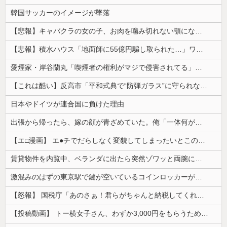
韓国サッカーのイメージが墜落
【悲報】キャバクラの女の子、お肉を噛み切れない顎になってしまう・・・
【悲報】積水ハウス「地面師に55億円騙し取られた…」ワイ「会社終わったやろなぁ」→結果ｗｗｗｗ
愛煙家・岸谷蘭丸「喫煙者の権利がマジで侵害されてる」と私見 「いくら税金を我々が払ってるんだと」
【これは酷い】反高市「平和式典で“防弾ガラス”に守られながらスピーチ。『高市出て行け』の声も。そういう人が日本の総理」→ツッコミ多数「石破さんの...
日本やドイツが連合国に負けた理由
出張から帰ったら、嫁の顔が青ざめていた。俺「一体何があったんだ？」嫁「…」→子供たちに話を聞くと…
【エ□漫画】 エ●チでだらしなく変貌してしまったいとこのお姉ちゃんにチン○ン搾り取られちゃうショタ君…！
賃貸物件を内覧中、ベランダに出たら突然ゾワッと両腕に鳥肌が出た。「やっぱりこの部屋嫌だ」と思った瞬間、体が前にドンッと突き飛ばされて…
激混みのはずの東京駅で鍵が空いているコインロッカーが散見、「ラッキー」と思って中を確認してみると……
【怒報】 国税庁「あのさぁ！君らがちゃんと納税してくれないとこうなっちゃうけどどうする？！」←これw w w w w w w w
【投稿動画】 トー横女子さん、わずか3,000円をもらうために大人のチ●ポをしゃぶってしまう…