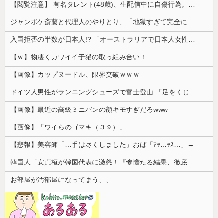
【閲覧注意】 有名タレント(48歳)、生配信中に自傷行為。想像の10倍エグくてファン全員トラウマに…
ジャンポケ斎藤と代理人のやりとり、「地獄すぎて完全にコントになってる……」と衝撃を受ける人が続出中
入国拒否の半数が日本人!? 「オーストラリアで日本人女性が売春」
【ｗ】物凄くカワイイ子猫の取っ組み合い！
【画像】カップヌードル、限界突破ｗｗｗ
ドイツ人男性がランニングシューズで富士登山 「足をくじいて動けない」
【画像】最近の高級ミニバンの顔キモすぎだろwww
【画像】「ワイらのゴマキ（３９）」
【悲報】美容師「…手は尽くしました」おば「ｱｯ…ｯｽ…」→
韓国人「安貞桓が韓国代表に激怒！『惨憺たる結果、徹底的な刷新が必要だ』と監督や協会を痛烈批判」
お部屋が汚部屋になってまう、、