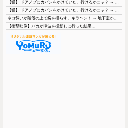
【猫】 ドアノブにカバンをかけていた。行けるかニャ？ → 猫はこうなります…
【猫】 ドアノブにカバンをかけていた。行けるかニャ？ → 猫はこうなります…
ネコ飼いが階段の上で袋を揺らす。キラ〜ン！ → 地下室からヤツが現れる…
【衝撃映像】バカが津波を撮影しに行った結果…