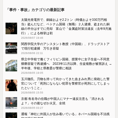
「事件・事故」カテゴリの最新記事
太陽光発電所で、銅線およそ2.2トン（時価およそ330万円相
当）盗んだなど、ベトナム国籍（無職）２人逮捕、盗まれた銅
線の半分はすでに売却 富山で「金属盗対策法違反（去年9月施
行）」による検挙は初
2026/08/07 19:46
関西学院大学のアシスタント教授（中国籍）、ドラッグストア
で現行犯逮捕 万引き容疑
2026/08/06 22:11
県立中学校で働くフィリピン国籍、授業中に女子生徒へ不同意
猥褻容疑で再逮捕へ 2023年11月以降、生徒複数が被害訴え →
半年後、学校と県教委が警察に相談
2026/08/05 19:05
玉川徹氏、刃物を持って向かってきた血まみれ男に発砲した警
官について「死刑にならない犯罪を警察官が死刑にしてしまっ
たということ」
2026/08/05 15:55
京都 有名寺の住職が中国人にマナー違反注意も「消される
よ？」その後なぜか火災、全焼
2026/08/05 03:27
通報「神社に外国人が住み着いている」ネパール国籍を不法残