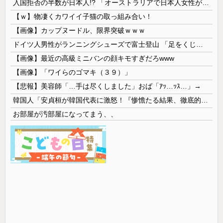
入国拒否の半数が日本人!? 「オーストラリアで日本人女性が売春」
【ｗ】物凄くカワイイ子猫の取っ組み合い！
【画像】カップヌードル、限界突破ｗｗｗ
ドイツ人男性がランニングシューズで富士登山 「足をくじいて動けない」
【画像】最近の高級ミニバンの顔キモすぎだろwww
【画像】「ワイらのゴマキ（３９）」
【悲報】美容師「…手は尽くしました」おば「ｱｯ…ｯｽ…」→
韓国人「安貞桓が韓国代表に激怒！『惨憺たる結果、徹底的な刷新が必要だ』と監督や協会を痛烈批判」
お部屋が汚部屋になってまう、、