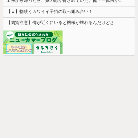
出張から帰ったら、嫁の顔が青ざめていた。俺「一体何があったんだ？」嫁「…」→子供たちに話を聞くと…
【ｗ】物凄くカワイイ子猫の取っ組み合い！
【閲覧注意】俺が近くにいると機械が壊れるんだけどさ