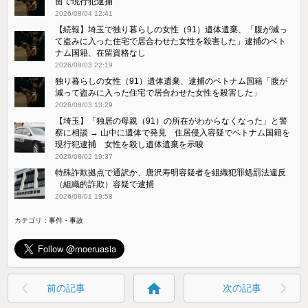
留で現行犯逮捕
2026/08/04 12:41
【続報】埼玉で独り暮らしの女性（91）遺体遺棄、「腹が減っ
て盗みに入った住宅で居合わせた女性を殺害した」逮捕のベト
ナム国籍、在留資格なし
2026/08/03 22:19
独り暮らしの女性（91）遺体遺棄、逮捕のベトナム国籍「腹が
減って盗みに入った住宅で居合わせた女性を殺害した」
2026/08/03 13:29
【埼玉】「独居の母親（91）の所在がわからなくなった」と警
察に相談 → 山中に遺体で発見 住居侵入容疑でベトナム国籍を
現行犯逮捕 女性を殺し遺体遺棄を示唆
2026/08/02 19:37
特殊詐欺拠点で通訳か、唐沢寿明容疑者を組織犯罪処罰法違反
（組織的詐欺）容疑で逮捕
2026/08/01 19:58
カテゴリ：
事件・事故
home
前の記事
次の記事