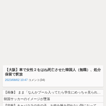
【大阪】車で女性２をはね死亡させた韓国人（無職）、処分
保留で釈放
2023/08/02 10:47
コメント(34)
【画像】 まま「なんかプール入ってたら学生にめっちゃ見られたw」
韓国サッカーのイメージが墜落
【悲報】キャバクラの女の子、お肉を噛み切れない顎になってしまう・・・