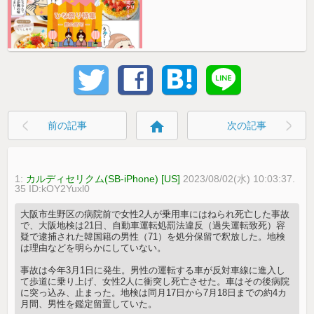
home
前の記事
次の記事
1:
カルディセリクム(SB-iPhone) [US]
2023/08/02(水) 10:03:37.
35 ID:kOY2Yuxl0
大阪市生野区の病院前で女性2人が乗用車にはねられ死亡した事故
で、大阪地検は21日、自動車運転処罰法違反（過失運転致死）容
疑で逮捕された韓国籍の男性（71）を処分保留で釈放した。地検
は理由などを明らかにしていない。
事故は今年3月1日に発生。男性の運転する車が反対車線に進入し
て歩道に乗り上げ、女性2人に衝突し死亡させた。車はその後病院
に突っ込み、止まった。地検は同月17日から7月18日までの約4カ
月間、男性を鑑定留置していた。