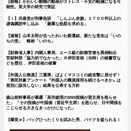
【朗報】かわいい動物の動画がストレス・不安の軽減になる可
能性。英大学の研究で実証
【！】共産党が刑事告訴 「しんぶん赤旗」１７００件以上の
虚偽購読申し込み 「厳重な処罰を求める」
【速報】山本太郎が去ったれいわ新選組、新たな党名は「いの
ちの党」 略称「いのち」
【財務省人事】内閣人事局、エース級の財務官僚を異例転出
官邸幹部「協力的でなかった」※岸田首相（当時）の秘書官な
どを歴任 、岸田首相の後輩
【外国人公務員】三重県、ぱよくマスコミの総攻撃に屈せず！
「県民対象アンケート『外国人の職員採用を続けるべきか』は
差別に該当しない」結果を公表する方針
森山前幹事長が暴露「高市総理のSNS投稿が習主席を怒らせ
た」 「その投稿が中国側（習近平主席）を怒らせ、日中関係を
こじらせる大きなきっかけになった」
【爆笑ｗ】バッグひったくりを試みた男、バイクを盗られる！