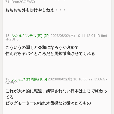
71 ID:un2COEb50
おちおち外も歩けやしねえ・・・
13:
シネルギステス(茸) [JP]
2023/08/02(水) 10:11:12.01 ID:9mf
yF2UH0
こういうの聞くと令和になろうが改めて
住んだらヤバイところだと周知徹底させてくれる
12:
テルムス(静岡県) [US]
2023/08/02(水) 10:10:56.72 ID:OcGx
COEC0
これが大々的に報道、糾弾されない日本はまじで終わっ
てる
ビッグモーターの枯れ木伐採など微々たるもの