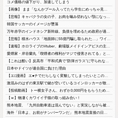
コメ価格の値下がり、加速してしまう
【画像】 まま「なんかプール入ってたら学生にめっちゃ見られたw」
【悲報】キャバクラの女の子、お肉を噛み切れない顎になってしまう・・・
韓国サッカーのイメージが墜落
万年赤字のインドネシア新幹線。負債を埋めるため政府が過半数の株式を引き受ける
【悲報】積水ハウス「地面師に55億円騙し取られた…」ワイ「会社終わったやろなぁ」→結果ｗｗｗｗ
【速報】ホロライブのVtuber、劇場版メイドインアビスの主題歌決定wwwwwwwwww
愛煙家・岸谷蘭丸「喫煙者の権利がマジで侵害されてる」と私見 「いくら税金を我々が払ってるんだと」
【これは酷い】反高市「平和式典で“防弾ガラス”に守られながらスピーチ。『高市出て行け』の声も。そういう人が日本の総理」→ツッコミ多数「石破さんの...
日本やドイツが連合国に負けた理由
【エ□漫画】 エ●チでだらしなく変貌してしまったいとこのお姉ちゃんにチン○ン搾り取られちゃうショタ君…！
激混みのはずの東京駅で鍵が空いているコインロッカーが散見、「ラッキー」と思って中を確認してみると……
【投稿動画】 トー横女子さん、わずか3,000円をもらうために大人のチ●ポをしゃぶってしまう…
【ｗ】物凄くカワイイ子猫の取っ組み合い！
熊本地震、「九州自動車道は混んでない」と実況しながら被災地へ向かう有名アナなどに批判殺到 全国紙記者「最新の状況をいち早く伝えることは報道機関としての責務」「情報を取り上げることには大きな意義がある」
海外「日本よ、お前がナンバーワンだ」 熊本地震直後の日本の対応のスピードに世界が衝撃