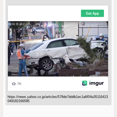
https://news.yahoo.co.jp/articles/578de7dddb1ec1a6f04a35116413
049182166595