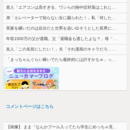
老人「エアコンは高すぎる、ワシらの熱中症対策はこれじゃよ」
弟「エレベーターで知らない女に蹴られた！」私「何したの？」→事情を聞いた家族全員が「それは自業自得」と呆れてしまい…
実家を継いだのは自分だと次男を追い出そうとした長男に次男が「え、この家って継ぐほどの何かがあったの？」と返した。すると…
年収1500万の父が退職。父「退職金も渡したよな？」母「貯金なんてないよー」父「全部なくなったの！？」→予想外の返事に家族騒然となり…
友人「この名前にしたい！」夫「それ漫画のキャラだろ…」→子供の名付けを巡って夫婦が大揉めになり…
「まっちゃんぐらい稼いでたら最終的には許すかもｗ」って言ったら旦那が突然怒り出した。このまま情まで枯渇しそう
コメントページはこちら
【画像】 まま「なんかプール入ってたら学生にめっちゃ見られたw」