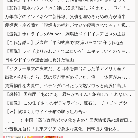
【悲報】積水ハウス「地面師に55億円騙し取られた…」ワイ「会社終わった...
万年赤字のインドネシア新幹線。負債を埋めるため政府が過半数の株式を引き...
愛煙家・岸谷蘭丸「喫煙者の権利がマジで侵害されてる」と私見 「いくら税...
【速報】ホロライブのVtuber、劇場版メイドインアビスの主題歌決定w...
【これは酷い】反高市「平和式典で“防弾ガラス”に守られながらスピーチ。...
【画像】ライザよりかわいくてヱロいゲームキャラいるの？ｗｗｗｗｗ
日本やドイツが連合国に負けた理由
「ピクサー最大の失敗だ」と日本を舞台にした某アメリカ産アニメが話題に、...
出張から帰ったら、嫁の顔が青ざめていた。俺「一体何があったんだ？」嫁「...
賃貸物件を内覧中、ベランダに出たら突然ゾワッと両腕に鳥肌が出た。「やっ...
【怒報】 国税庁「あのさぁ！君らがちゃんと納税してくれないとこうなっち...
【画像】 この佳子さまのボディライン、流石にエチエチすぎやろ！
【ｗ】物凄くカワイイ子猫の取っ組み合い！
（ ´_ゝ`）中国「高市政権が法制化を進めた国家情報局の設置日が7月3...
中曽根元首相「北東アジアで急激な変化 日韓協力強化を」