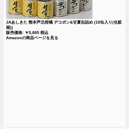
JAあしきた 熊本芦北柑橘 デコポン&甘夏缶詰め (10缶入り(化粧
箱))
販売価格: ￥5,665 税込
Amazonの商品ページを見る