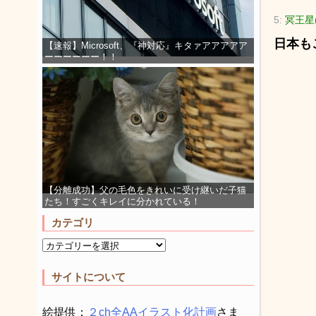
5:
冥王星(
日本も
【速報】Microsoft、『神対応』キタァアアアアア
ーーーーーー！！
【分離成功】父の毛色をきれいに受け継いだ子猫
たち！すごくキレイに分かれている！
カテゴリ
サイトについて
絵提供：
２ch全AAイラスト化計画
さま