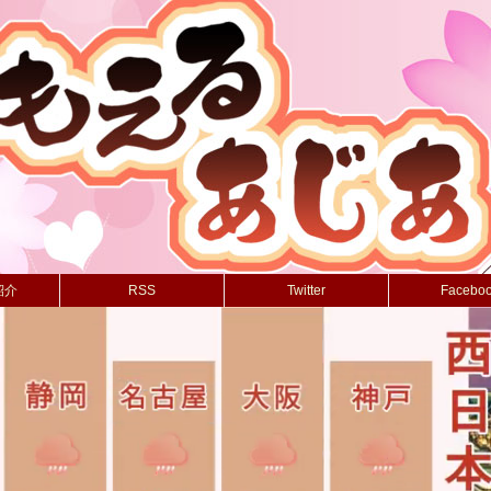
紹介
RSS
Twitter
Facebo