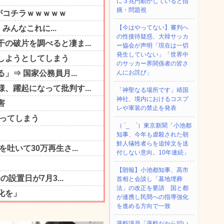
に３兆円動かしていると指
摘・問題視
【今はやってない】審判へ
の性接待疑惑、大韓サッカ
ー協会が声明「現在は一切
発生していない」「世界中
のサッカー界関係者の皆さ
んにお詫び」
「神聖なる場所です」靖国
神社、境内におけるコスプ
レや軍装の禁止を発表
（ ´_ゝ`）東京新聞「小池都
知事、今年も虐殺された朝
鮮人犠牲者らを追悼文を送
付しない意向。10年連続」
【朗報】小池都知事、高市
首相と会談し「墓地埋葬
法」の改正を要請 国と都
が連携し民間への指導強化
を進める方向で一致
蓮舫議員「蓮舫だから叩い