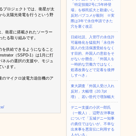
「特定技能2号に5年枠登
ent)」 と呼ばれるプロジェクトでは、衛星が太
場」を移民拡大と勘違いし
から太陽光発電を行うという野
反対パブコメが殺到 ※実
際は3年で永住申請できた
穴を塞ぐ改正
は、衛星に搭載されたソーラー
日経社説、入管庁の永住許
わたる取り組みです。
可厳格化を猛批判「永住外
国人の生活保護受給をなく
力を供給できるようになること
す目的、外国人の意欲をそ
trator（SSPD-1）は1月に打
がないか懸念」「外国人を
パネルの選択の支援や、モジュ
一時的な労働力ではなく、
ています。
処遇改善などで定着を後押
しすべき」
量のマイクロ波電力送信機のア
東大調査「外国人受け入れ
反対」大幅増（20.7pt
増）、若い世代で増加幅大
ce/
デニー支援の小沢一郎氏
（一般人）、辺野古沖事故
について「玉城デニー知事
の責任ではないが、不幸な
出来事を悪宣伝に利用する
人がいる」