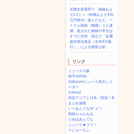
太陽光発電所で、銅線およ
そ2.2トン（時価およそ330
万円相当）盗んだなど、ベ
トナム国籍（無職）２人逮
捕、盗まれた銅線の半分は
すでに売却 富山で「金属
盗対策法違反（去年9月施
行）」による検挙は初
リンク
ニュースの森
保守JAPAN
Zattoyomiニュース見出しリ
ーダー
2chnavi
特定アジアと日本／情強！良
まとめ速報
いーあんてな(#ﾟｗﾟ)
我無ちゃんねる
だめぽあんてな
ニュース★３つ！
☆にゅーもふ