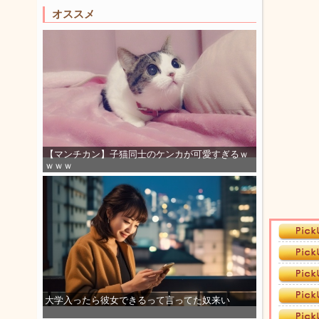
オススメ
【マンチカン】子猫同士のケンカが可愛すぎるｗ
ｗｗｗ
大学入ったら彼女できるって言ってた奴来い