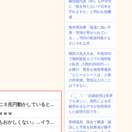
被団協代表（85）も中学生
に「核を持たないで日本を
守れますか」と問われ危機
感
熊本県知事「報道に強い不
満・苦情が寄せられてい
る」→TBSの報道特集がま
さにそれな件
隅田川花火大会、中国SNS
で無料観覧エリアの場所取
り転売（1席約3500円～）
が横行 警告も無視警備員
「ビニールシートは、人様
の所有物。警告以上のこと
はできない」
（ ´_ゝ`）「石破総理は世界
でも珍しい、国民による石
破辞めるなデモが自然発生
した総理大臣です」
世耕議員、国会で審議・議
決した予算を財務省が勝手