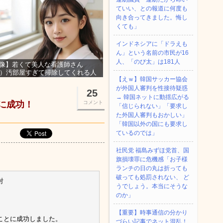
ていい、との報道に何度も
向き合ってきました。悔し
くても」
インドネシアに「ドラえも
ん」という名前の市民が16
人、「のび太」は181人
像】若くて美人な看護師さん
3）汚部屋すぎて掃除してくれる人
【えｗ】韓国サッカー協会
集ｗｗｗ
が外国人審判を性接待疑惑
25
→ 韓国ネットに動揺広がる
電に成功！
コメント
「信じられない」「要求し
た外国人審判もおかしい」
「韓国以外の国にも要求し
ているのでは」
社民党 福島みずほ党首、国
旗損壊罪に危機感「お子様
ランチの日の丸は折っても
破っても処罰されない、 ど
射
うでしょう。本当にそうな
のか」
【重要】時事通信の分かり
ことに成功しました。
づらい記事でネット混乱！