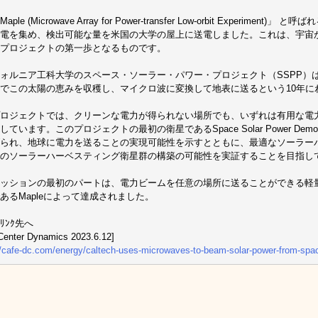
ple (Microwave Array for Power-transfer Low-orbit Experim
電を集め、検出可能な量を米国の大学の屋上に送電しました。これは、宇宙
プロジェクトの第一歩となるものです。
ォルニア工科大学のスペース・ソーラー・パワー・プロジェクト（SSPP）
でこの太陽の恵みを収穫し、マイクロ波に変換して地表に送るという10年に
ロジェクトでは、クリーンな電力が得られない場所でも、いずれは有用な電
ています。このプロジェクトの最初の衛星であるSpace Solar Power Demons
られ、地球に電力を送ることの実現可能性を示すとともに、最適なソーラー
のソーラーハーベスティング衛星群の構築の可能性を実証することを目指し
ッションの最初のパートは、電力ビームを任意の場所に送ることができる軽
あるMapleによって達成されました。
ﾘﾝｸ先へ
Center Dynamics 2023.6.12]
//cafe-dc.com/energy/caltech-uses-microwaves-to-beam-solar-power-from-spa