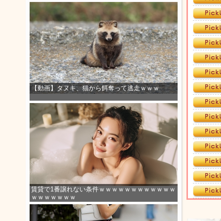
【動画】タヌキ、猫から餌奪って逃走ｗｗｗ
賃貸で1番譲れない条件ｗｗｗｗｗｗｗｗｗｗｗｗ
ｗｗｗｗｗｗｗ