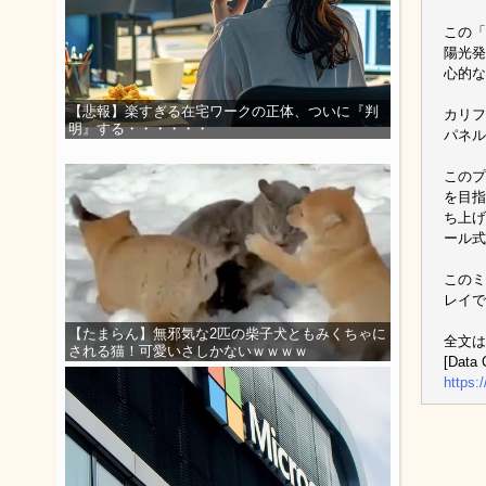
この「Ma
陽光発
心的な
【悲報】楽すぎる在宅ワークの正体、ついに『判
カリフ
明』する・・・・・・
パネル
このプ
を目指し
ち上げ
ール式
このミ
レイで
【たまらん】無邪気な2匹の柴子犬ともみくちゃに
全文は
される猫！可愛いさしかないｗｗｗｗ
[Data 
https: