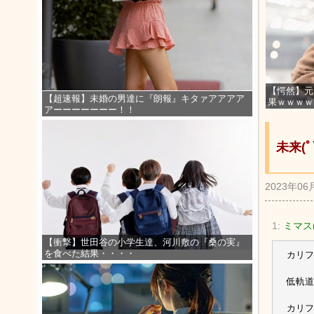
【愕然】元
【超速報】未婚の男達に『朗報』キタァアアアア
果ｗｗｗｗ
アーーーーーーー！！
未来(
2023年06
1:
ミマス(
【衝撃】世田谷の小学生達、河川敷の『桑の実』
を食べた結果・・・・
カリフ
低軌道
カリ