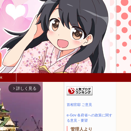
ok
詳しく見る
arrow_forward_ios
首相官邸 ご意見
e-Gov 各府省への政策に関す
る意見・要望
管理人より