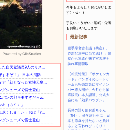
今年もよろしくおねがいしま
す(´・ω・`)
手洗い・うがい・睡眠・栄養
もお願いいたします
最新記事
岩手県宮古市議（共産）、
赤旗配達中に当て逃げ → 警
Powered by 
GliaStudios
察から連絡が来て宮古署を
訪れ事情聴取
Mute
【転売対策】『ポケモンカ
ード』バンダイのカードゲ
ームも転売対策にマイナン
バー導入開始、今月から抽
選販売に本人認証、公式大
会にも「効果バツグン」
長崎の語り部お爺ちゃん
（84）、修学旅行生に「日
本も原爆を持たないと負け
る」と言われびっくり！