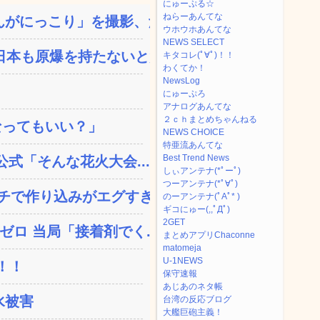
にゅーぷる☆
ねらーあんてな
がにっこり」を撮影、だが...
ウホウホあんてな
NEWS SELECT
本も原爆を持たないと負...
キタコレ(ﾟ∀ﾟ)！！
わくてか！
NewsLog
にゅーぷろ
アナログあんてな
２ｃｈまとめちゃんねる
なってもいい？」
NEWS CHOICE
特亜流あんてな
Best Trend News
公式「そんな花火大会...
しぃアンテナ(*ﾟーﾟ)
つーアンテナ(*ﾟ∀ﾟ)
で作り込みがエグすぎ...
のーアンテナ(ﾟAﾟ* )
ギコにゅー(,,ﾟДﾟ)
2GET
ロ 当局「接着剤でく...
まとめアプリChaconne
matomeja
U-1NEWS
！！
保守速報
あじあのネタ帳
水被害
台湾の反応ブログ
大艦巨砲主義！