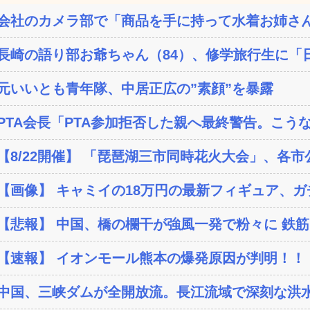
会社のカメラ部で「商品を手に持って水着お姉さん
長崎の語り部お爺ちゃん（84）、修学旅行生に「日
元いいとも青年隊、中居正広の”素顔”を暴露
PTA会長「PTA参加拒否した親へ最終警告。こう
【8/22開催】 「琵琶湖三市同時花火大会」、各市
【画像】 キャミイの18万円の最新フィギュア、ガチ
【悲報】 中国、橋の欄干が強風一発で粉々に 鉄筋ゼ
【速報】 イオンモール熊本の爆発原因が判明！！
中国、三峡ダムが全開放流。長江流域で深刻な洪