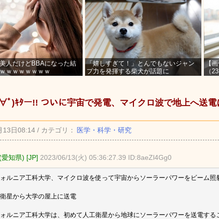
美人だけどBBAになった結
「嬉しすぎて！」とんでもないジャン
【画
ｗｗｗｗｗｗｗｗ
プ力を発揮する柴犬が話題に
（2
を募
ﾟ∀ﾟ)ｷﾀー!! ついに宇宙で発電、マイクロ波で地上へ送
月13日08:14 / カテゴリ：
医学・科学・研究
愛知県) [JP]
2023/06/13(火) 05:36:27.39 ID:8aeZl4Gg0
ォルニア工科大学、マイクロ波を使って宇宙からソーラーパワーをビーム照
衛星から大学の屋上に送電
フォルニア工科大学は、初めて人工衛星から地球にソーラーパワーを送電する