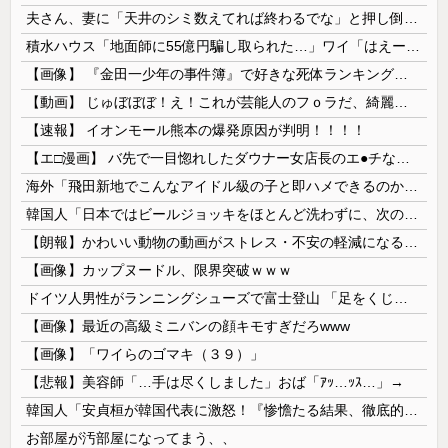
夫さん、妻に「天井のシミ数えてれば終わるでな」と押し倒されて性行為 → 凄いことになるｗｗｗｗｗ
積水ハウス「地面師に55億円騙し取られた…」ワイ「はえーかわいそう…会社滅茶苦茶やろなぁ」→
【画像】 『金田一少年の事件簿』で好きな死体ランキング１位がこちら！
【動画】 じゅぼぼぼ！え！これが芸能人のフｏラだ、綺麗な顔とお口でこんなことしているだ 笑
【速報】 イオンモール熊本の爆発原因が判明！！！！
【エ□漫画】 バ先で一目惚れしたダウナー女店長のエ●チなサービスで給料0円…！弱点チクビ責めでイカせまくってわからせる…！
海外「飛田新地でこんなアイドル級の子と即ハメできるのかよ」⇒ 晒された無修正動画がコチラ
韓国人「日本ではビールジョッキをほとんど洗わずに、次の客に出すんだ！ これが証拠の映像だ!!」……あー、なるほどですねー。韓国には「アレ」がないんだ？
【朗報】かわいい動物の動画がストレス・不安の軽減になる可能性。英大学の研究で実証
【画像】カップヌードル、限界突破ｗｗｗ
ドイツ人男性がランニングシューズで富士登山 「足をくじいて動けない」
【画像】最近の高級ミニバンの顔キモすぎだろwww
【画像】「ワイらのゴマキ（３９）」
【悲報】美容師「…手は尽くしました」おば「ｱｯ…ｯｽ…」→
韓国人「安貞桓が韓国代表に激怒！『惨憺たる結果、徹底的な刷新が必要だ』と監督や協会を痛烈批判」
お部屋が汚部屋になってまう、、