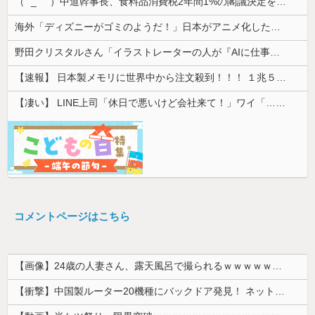
（ ´_ゝ`）中道幹事長、食料品消費税2年間1%の閣議決定を批判 → 記者「中道改革連合は食料品消費税ゼロを公約に掲げていたが？」→ 階猛氏「
海外「ディズニーがゴミのようだ！」日本がアニメ化した米人気SF作品に絶賛の声が殺到中
野田クリスタルさん「イラストレーターの人が『AIに仕事を奪われる』って言ってるけど、あなた達は"仕事を奪う側"じゃない？」
【速報】 日本製メモリに世界中から注文殺到！！！ １兆５０００億円で工場増築へ
【凄い】 LINE上司「休日で悪いけど会社来て！」ワイ「…無視」上司「マジでヤバいから！」←その結果ｗｗｗｗｗ
コメントページはこちら
【画像】24歳の人妻さん、露天風呂で撮られるｗｗｗｗｗｗｗｗｗｗｗｗｗｗｗｗｗ
【衝撃】中国製ルーター20機種にバックドア発見！ ネットに繋ぐだけで35秒ごとに中国のサーバーと通信