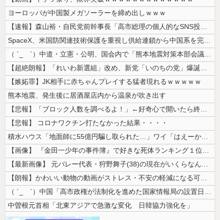
ヨーロッパが中国製メガソーラーを締め出しｗｗｗ
【速報】森山裕・自民党前幹事長「高市総理の個人的なSNS投稿が習近平主...
SpaceX、米国防関連技術保護を重視し供給連鎖から中国系を完全排除へ...
（ ´_ゝ`）中道・立憲・公明、国会内で「熊本地震対策本部会議」各省庁...
【超絶朗報】「れいわ新選組」改め、新党「いのちの党」爆誕！！！うおおお...
【嫉妬罪】JK相手に赤ちゃんプレイする猛者現れるｗｗｗｗｗ
熊本地震、発生後に居酒屋店内から温泉が吹き出す
【悲報】「ブロック人数を調べるよ！」←好奇心で開いたら終わるサイトだっ...
【悲報】 コロナワクチン打たなかった結果・・・・
積水ハウス「地面師に55億円騙し取られた…」ワイ「はえーかわいそう…会...
【画像】 『金田一少年の事件簿』で好きな死体ランキング１位がこちら！
【最新画像】 元バレー代表・狩野舞子(38)の現在がいくらなんでも即ハ...
【朗報】かわいい動物の動画がストレス・不安の軽減になる可能性。英大学の...
（ ´_ゝ`）中国「高市政権が法制化を進めた国家情報局の設置日が7月3...
中曽根元首相「北東アジアで急激な変化 日韓協力強化を」