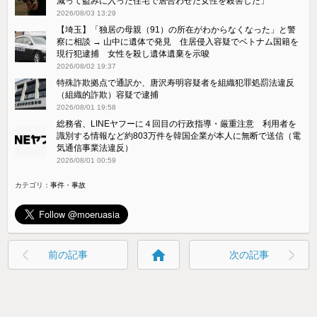
減って盗みに入った住宅で居合わせた女性を殺害した」
2026/08/03 13:29
【埼玉】「独居の母親（91）の所在がわからなくなった」と警
察に相談 → 山中に遺体で発見 住居侵入容疑でベトナム国籍を
現行犯逮捕 女性を殺し遺体遺棄を示唆
2026/08/02 19:37
特殊詐欺拠点で通訳か、唐沢寿明容疑者を組織犯罪処罰法違反
（組織的詐欺）容疑で逮捕
2026/08/01 19:58
総務省、LINEヤフーに４回目の行政指導・厳重注意 利用者を
識別する情報など約803万件を韓国企業が本人に無断で送信（電
気通信事業法違反）
2026/08/01 00:59
カテゴリ：
事件・事故
home
前の記事
次の記事