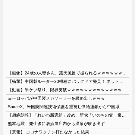
【画像】24歳の人妻さん、露天風呂で撮られるｗｗｗｗｗｗｗｗｗｗｗｗｗｗｗｗｗ
【衝撃】中国製ルーター20機種にバックドア発見！ ネットに繋ぐだけで35秒ごとに中国のサーバーと通信
【動画】半ケツ祭り、限界突破ｗｗｗｗｗｗｗｗｗｗｗｗｗ
ヨーロッパが中国製メガソーラーを締め出しｗｗｗ
SpaceX、米国防関連技術保護を重視し供給連鎖から中国系を完全排除へ 供給業者に「中国籍人員をSpaceX向けの生産に関わらせないこと」「中国...
【超絶朗報】「れいわ新選組」改め、新党「いのちの党」爆誕！！！うおおおおおおおお
熊本地震、発生後に居酒屋店内から温泉が吹き出す
【悲報】 コロナワクチン打たなかった結果・・・・