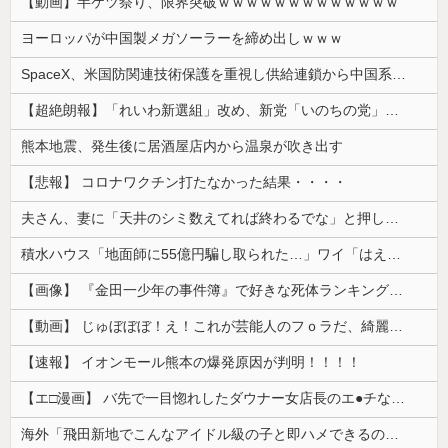
【動画】半ケツ祭り、限界突破ｗｗｗｗｗｗｗｗｗｗｗｗｗ
ヨーロッパが中国製メガソーラーを締め出しｗｗｗ
SpaceX、米国防関連技術保護を重視し供給連鎖から中国系を完全排除へ 供給業者に「中国籍人員をSpaceX向けの生産に関わらせないこと」「中国...
【超絶朗報】「れいわ新選組」改め、新党「いのちの党」爆誕！！！うおおおおおおおお
熊本地震、発生後に居酒屋店内から温泉が吹き出す
【悲報】 コロナワクチン打たなかった結果・・・・
夫さん、妻に「天井のシミ数えてれば終わるでな」と押し倒されて性行為 → 凄いことになるｗｗｗｗｗ
積水ハウス「地面師に55億円騙し取られた…」ワイ「はえーかわいそう…会社滅茶苦茶やろなぁ」→
【画像】 『金田一少年の事件簿』で好きな死体ランキング１位がこちら！
【動画】 じゅぼぼぼ！え！これが芸能人のフｏラだ、綺麗な顔とお口でこんなことしているだ 笑
【速報】 イオンモール熊本の爆発原因が判明！！！！
【エ□漫画】 バ先で一目惚れしたダウナー女店長のエ●チなサービスで給料0円…！弱点チクビ責めでイカせまくってわからせる…！
海外「飛田新地でこんなアイドル級の子と即ハメできるのかよ」⇒ 晒された無修正動画がコチラ