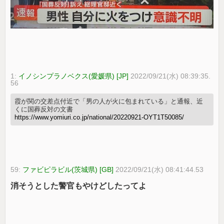
1:
イノシンプラノベクス(愛媛県) [JP]
2022/09/21(水) 08:39:35.
56
霞が関の交差点付近で「男の人が火に包まれている」と通報、近
くに国葬反対の文書
https://www.yomiuri.co.jp/national/20220921-OYT1T50085/
59:
ファビピラビル(茨城県) [GB]
2022/09/21(水) 08:41:44.53
消そうとした警官もやけどしたってよ