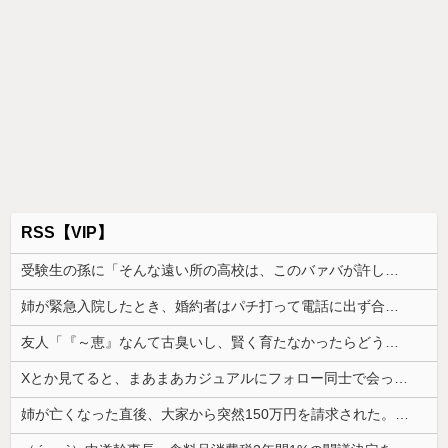
RSS【VIP】
受験生の孫に「そんな遠い所の高校は、このバァバが許しませんよ」と言い出したトメ。その瞬間、息子がブチギレて...
姉が緊急入院したとき、婚約者はパチ打って電話に出ず合コン向かった。GPSで場所を特定されて、双方の父親が乗り込んだ
友人「『～恵』なんて古臭いし、賢く育たなかったらどうするの？」私「そこまで言う？」→娘の名前を否定されてモヤモヤが止まらず…
Xとか見てると、まあまあカジュアルにフォロー同士で会ったりするのすごいな。絶対私は無理だ
姉が亡くなった直後、大家から突然150万円を請求された。さらに信じられない発言まで飛び出して…