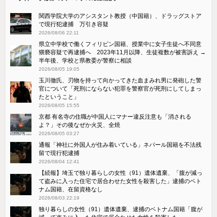
関西学院大学のアシスタント教授（中国籍）、ドラッグストア
で現行犯逮捕 万引き容疑
2026/08/06 22:11
県立中学校で働くフィリピン国籍、授業中に女子生徒へ不同意
猥褻容疑で再逮捕へ 2023年11月以降、生徒複数が被害訴え →
半年後、学校と県教委が警察に相談
2026/08/05 19:05
玉川徹氏、刃物を持って向かってきた血まみれ男に発砲した警
官について「死刑にならない犯罪を警察官が死刑にしてしまっ
たということ」
2026/08/05 15:55
京都 有名寺の住職が中国人にマナー違反注意も「消される
よ？」その後なぜか火災、全焼
2026/08/05 03:27
通報「神社に外国人が住み着いている」ネパール国籍を不法残
留で現行犯逮捕
2026/08/04 12:41
【続報】埼玉で独り暮らしの女性（91）遺体遺棄、「腹が減っ
て盗みに入った住宅で居合わせた女性を殺害した」逮捕のベト
ナム国籍、在留資格なし
2026/08/03 22:19
独り暮らしの女性（91）遺体遺棄、逮捕のベトナム国籍「腹が