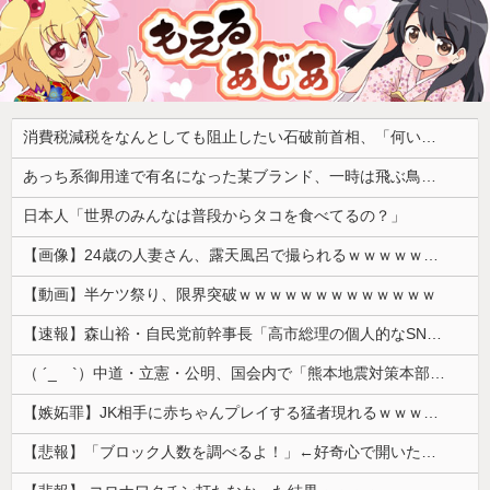
消費税減税をなんとしても阻止したい石破前首相、「何いってんのこいつ」と有権者をドン引きさせるよな屁理屈を……
あっち系御用達で有名になった某ブランド、一時は飛ぶ鳥を落とす勢いだったが今期の業績は……
日本人「世界のみんなは普段からタコを食べてるの？」
【画像】24歳の人妻さん、露天風呂で撮られるｗｗｗｗｗｗｗｗｗｗｗｗｗｗｗｗｗ
【動画】半ケツ祭り、限界突破ｗｗｗｗｗｗｗｗｗｗｗｗｗ
【速報】森山裕・自民党前幹事長「高市総理の個人的なSNS投稿が習近平主席を怒らせた」
（ ´_ゝ`）中道・立憲・公明、国会内で「熊本地震対策本部会議」各省庁からヒアリング・現地から意見聴取「パーティション、人手、宿泊施設の不足や、...
【嫉妬罪】JK相手に赤ちゃんプレイする猛者現れるｗｗｗｗｗ
【悲報】「ブロック人数を調べるよ！」←好奇心で開いたら終わるサイトだった【HotTweets】