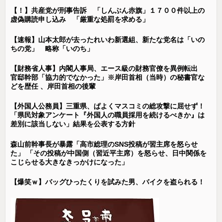
【！】共産党が刑事告訴 「しんぶん赤旗」１７００件以上の
虚偽購読申し込み 「厳重な処罰を求める」
【速報】山本太郎が去ったれいわ新選組、新たな党名は「いの
ちの党」 略称「いのち」
【財務省人事】内閣人事局、エース級の財務官僚を異例転出
官邸幹部「協力的でなかった」※岸田首相（当時）の秘書官な
どを歴任 、岸田首相の後輩
【外国人公務員】三重県、ぱよくマスコミの総攻撃に屈せず！
「県民対象アンケート『外国人の職員採用を続けるべきか』は
差別に該当しない」結果を公表する方針
森山前幹事長が暴露「高市総理のSNS投稿が習主席を怒らせ
た」 「その投稿が中国側（習近平主席）を怒らせ、日中関係を
こじらせる大きなきっかけになった」
【爆笑ｗ】バッグひったくりを試みた男、バイクを盗られる！