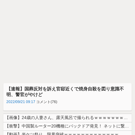
【速報】国葬反対を訴え官邸近くで焼身自殺を図り意識不
明、警官がやけど
2022/09/21 09:17
コメント(76)
【画像】24歳の人妻さん、露天風呂で撮られるｗｗｗｗｗｗｗｗｗｗｗｗ...
【衝撃】中国製ルーター20機種にバックドア発見！ ネットに繋ぐだけで3...
【動画】半ケツ祭り、限界突破ｗｗｗｗｗｗｗｗｗｗｗｗｗ