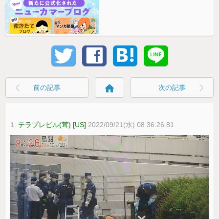
home
前の記事
次の記事
1:
テラプレビル(茸) [US]
2022/09/21(水) 08:36:26.81