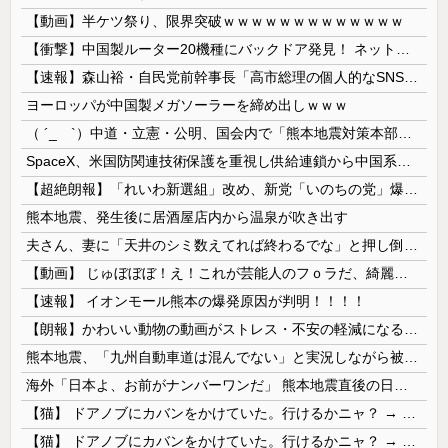
【動画】半ケツ祭り、限界突破ｗｗｗｗｗｗｗｗｗｗｗｗｗ
【衝撃】中国製ルーター20機種にバックドア発見！ ネットに繋ぐだけで35秒ごとに中国のサーバーと通信
【速報】森山裕・自民党前幹事長「高市総理の個人的なSNS投稿が習近平主席を怒らせた」
ヨーロッパが中国製メガソーラーを締め出しｗｗｗ
（ ´_ゝ`）中道・立憲・公明、国会内で「熊本地震対策本部会議」各省庁からヒアリング・現地から意見聴取「パーティション、人手、宿泊施設の不足や、...
SpaceX、米国防関連技術保護を重視し供給連鎖から中国系を完全排除へ 供給業者に「中国籍人員をSpaceX向けの生産に関わらせないこと」「中国...
【超絶朗報】「れいわ新選組」改め、新党「いのちの党」爆誕！！！うおおおおおおおお
熊本地震、発生後に居酒屋店内から温泉が吹き出す
夫さん、妻に「天井のシミ数えてれば終わるでな」と押し倒されて性行為 → 凄いことになるｗｗｗｗｗ
【動画】 じゅぼぼぼ！え！これが芸能人のフｏラだ、綺麗な顔とお口でこんなことしているだ 笑
【速報】 イオンモール熊本の爆発原因が判明！！！！
【朗報】かわいい動物の動画がストレス・不安の軽減になる可能性。英大学の研究で実証
熊本地震、「九州自動車道は混んでない」と実況しながら被災地へ向かう有名アナなどに批判殺到 全国紙記者「最新の状況をいち早く伝えることは報道機関としての責務」「情報を取り上げることには大きな意義がある」
海外「日本よ、お前がナンバーワンだ」 熊本地震直後の日本の対応のスピードに世界が衝撃
【猫】 ドアノブにカバンをかけていた。行けるかニャ？ → 猫はこうなります…
【猫】 ドアノブにカバンをかけていた。行けるかニャ？ → 猫はこうなります…