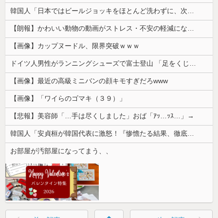
韓国人「日本ではビールジョッキをほとんど洗わずに、次の客に出すんだ！ これが証拠の映像だ!!」……あー、なるほどですねー。韓国には「アレ」がないんだ？
【朗報】かわいい動物の動画がストレス・不安の軽減になる可能性。英大学の研究で実証
【画像】カップヌードル、限界突破ｗｗｗ
ドイツ人男性がランニングシューズで富士登山 「足をくじいて動けない」
【画像】最近の高級ミニバンの顔キモすぎだろwww
【画像】「ワイらのゴマキ（３９）」
【悲報】美容師「…手は尽くしました」おば「ｱｯ…ｯｽ…」→
韓国人「安貞桓が韓国代表に激怒！『惨憺たる結果、徹底的な刷新が必要だ』と監督や協会を痛烈批判」
お部屋が汚部屋になってまう、、