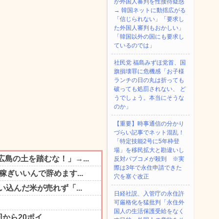
が外国人審判を性接待疑惑
→ 韓国ネットに動揺広がる
「信じられない」「要求し
た外国人審判もおかしい」
「韓国以外の国にも要求し
ているのでは」
社民党 福島みずほ党首、国
旗損壊罪に危機感「お子様
ランチの日の丸は折っても
破っても処罰されない、 ど
うでしょう。本当にそうな
のか」
【重要】時事通信の分かり
づらい記事でネット混乱！
「特定技能2号に5年枠登
場」を移民拡大と勘違いし
反対パブコメが殺到 ※実
際は3年で永住申請できた
穴を塞ぐ改正
日経社説、入管庁の永住許
可厳格化を猛批判「永住外
国人の生活保護受給をなく