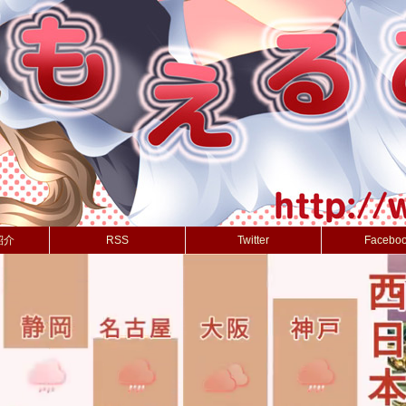
紹介
RSS
Twitter
Facebo