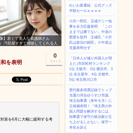
れいわ新選組、公式グッズ
半額セールｗｗｗｗ
小沢一郎氏、玉城デニー知
事を全力応援表明 「この
ままでは勝てない」中道の
態度を批判 玉城氏「小沢
像】若くて美人な看護師さん
氏は政治の師匠」※中道は
3）汚部屋すぎて掃除してくれる人
集ｗｗｗ
支援表明せず
0
「日本人が減り外国人が増
緩和を表明
コメント
えた｣市区町村ランキング
1位 大阪市、2位 横浜市、3
位 名古屋市、4位 京都市、
5位 埼玉県川口市
歴代最多得票記録でトップ
当選の河合ゆうすけ市議、
埼玉知事選（来年８月）に
立候補表明！「埼玉県の外
国人問題を解決するには、
知事選で保守の政治家が立
対策を6月に大幅に緩和する考
ち上がるしかない」保守一
本化を訴え