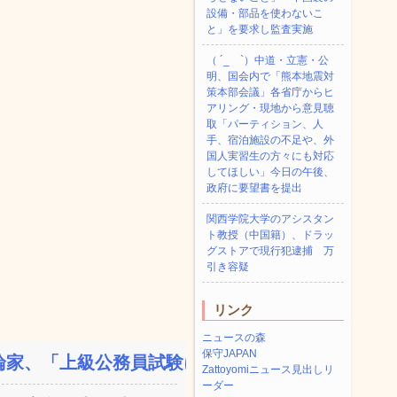
設備・部品を使わないこ
と」を要求し監査実施
（ ´_ゝ`）中道・立憲・公
明、国会内で「熊本地震対
策本部会議」各省庁からヒ
アリング・現地から意見聴
取「パーティション、人
手、宿泊施設の不足や、外
国人実習生の方々にも対応
してほしい」今日の午後、
政府に要望書を提出
関西学院大学のアシスタン
ト教授（中国籍）、ドラッ
グストアで現行犯逮捕 万
引き容疑
リンク
ニュースの森
保守JAPAN
家、「上級公務員試験に合...
Zattoyomiニュース見出しリ
ーダー