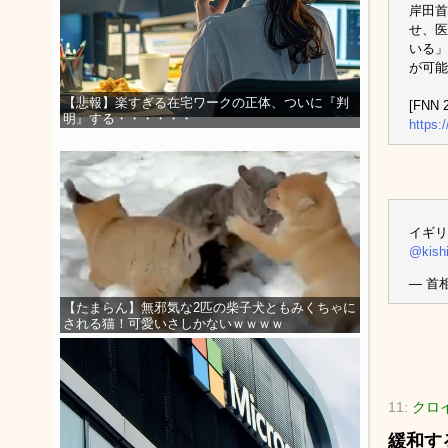
岸田首
せ、医
いる」
が可能
【悲報】楽すぎる在宅ワークの正体、ついに『判
[FNN 2
明』する・・・・・・
https:
イギリ
@kish
— 首相
【たまらん】無邪気な2匹の柴子犬ともみくちゃに
される猫！可愛いさしかないｗｗｗｗ
11:
クロイ
緩和す