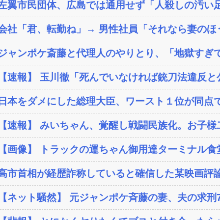
左翼市民団体、広島では通用せず「人殺しの汚い足
会社「君、転勤ね」→ 男性社員「それなら妻のほう
ジャンポケ斎藤と代理人のやりとり、「地獄すぎて
【速報】 玉川徹「死んでいなければ銃刀法違反と公
日本をダメにした総理大臣、ワースト１位が同点
【速報】 みいちゃん、覚醒し戦闘民族化。お子様二
【画像】 トラックの運ちゃん御用達ターミナル食堂
高市首相が経歴詐称していると確信した某映画評論
【ネット騒然】 元ジャンポケ斉藤の妻、夫の求刑7