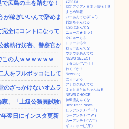
2chnavi
で広島の土を踏むな！」→...
特定アジアと日本／情強！良
まとめ速報
が稼ぎいいんで辞めます...
いーあんてな(#ﾟｗﾟ)
我無ちゃんねる
だめぽあんてな
完全にコントになってる…...
ニュース★３つ！
☆にゅーもふ
にゅーぷる☆
務執行妨害、警察官が事...
ねらーあんてな
ウホウホあんてな
でこの人ｗｗｗｗｗｗ
NEWS SELECT
キタコレ(ﾟ∀ﾟ)！！
わくてか！
人をフルボッコにしてし...
NewsLog
にゅーぷろ
アナログあんてな
のざっかけないオムライ...
２ｃｈまとめちゃんねる
NEWS CHOICE
特亜流あんてな
家、「上級公務員試験に合...
Best Trend News
しぃアンテナ(*ﾟーﾟ)
年翌日にインスタ更新！...
つーアンテナ(*ﾟ∀ﾟ)
のーアンテナ(ﾟAﾟ* )
ギコにゅー(,,ﾟДﾟ)