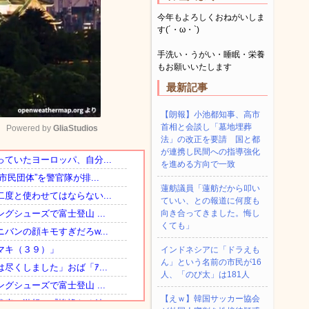
今年もよろしくおねがいしま
す(´・ω・`)
手洗い・うがい・睡眠・栄養
もお願いいたします
最新記事
【朗報】小池都知事、高市
首相と会談し「墓地埋葬
Powered by 
GliaStudios
法」の改正を要請 国と都
が連携し民間への指導強化
を進める方向で一致
Mute
蓮舫議員「蓮舫だから叩い
ていい、との報道に何度も
向き合ってきました。悔し
くても」
インドネシアに「ドラえも
ん」という名前の市民が16
人、「のび太」は181人
【えｗ】韓国サッカー協会