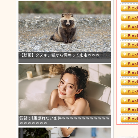
【動画】タヌキ、猫から餌奪って逃走ｗｗｗ
賃貸で1番譲れない条件ｗｗｗｗｗｗｗｗｗｗｗｗ
ｗｗｗｗｗｗｗ