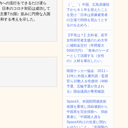
内への流行をできるだけ遅ら
（ ´_ゝ`）中国、広島原爆投
、日本のコロナ対応は成功して
下から８１年を迎えたこと
=主要7カ国）並みに円滑な入国
を受け「日本は原爆被害者
緩和する考えを示した。
の立場で同情を買おうとす
るのを止めろ」
【平等は？】文科省、若手
女性研究者支援のため大学
に補助金交付（年間最大
5000万円）「将来のリーダ
ーとして活躍する（女性
の）人材を輩出したい」
韓国サッカー協会 2011～
12年に外国人審判員・監督
官ら10数人を性接待（W杯
予選、五輪予選が含まれ
る）国会議員が事実確認
SpaceX、米国防関連技術
保護を重視し供給連鎖から
中国系を完全排除へ 供給
業者に「中国籍人員を
SpaceX向けの生産に関わ
らせないこと」「中国製の