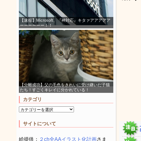
【速報】Microsoft、『神対応』キタァアアアアア
ーーーーーー！！
【分離成功】父の毛色をきれいに受け継いだ子猫
たち！すごくキレイに分かれている！
カテゴリ
サイトについて
絵提供：
２ch全AAイラスト化計画
さま