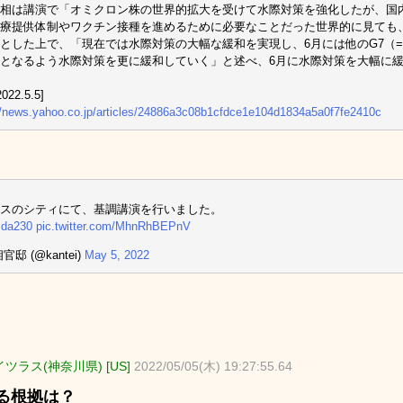
相は講演で「オミクロン株の世界的拡大を受けて水際対策を強化したが、国
療提供体制やワクチン接種を進めるために必要なことだった世界的に見ても
とした上で、「現在では水際対策の大幅な緩和を実現し、6月には他のG7（
となるよう水際対策を更に緩和していく」と述べ、6月に水際対策を大幅に
022.5.5]
//news.yahoo.co.jp/articles/24886a3c08b1cfdce1e104d1834a5a0f7fe2410c
スのシティにて、基調講演を行いました。
ida230
pic.twitter.com/MhnRhBEPnV
官邸 (@kantei)
May 5, 2022
ツラス(神奈川県) [US]
2022/05/05(木) 19:27:55.64
る根拠は？