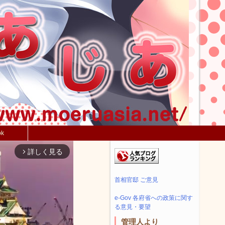
ok
詳しく見る
arrow_forward_ios
首相官邸 ご意見
e-Gov 各府省への政策に関す
る意見・要望
管理人より