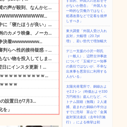
す目的、外国人の意欲をそ
がないか懸念」「外国人を
一時的な労働力ではなく、
処遇改善などで定着を後押
しすべき」
東大調査「外国人受け入れ
反対」大幅増（20.7pt
増）、若い世代で増加幅大
デニー支援の小沢一郎氏
（一般人）、辺野古沖事故
について「玉城デニー知事
の責任ではないが、不幸な
出来事を悪宣伝に利用する
人がいる」
太陽光発電所で、銅線およ
そ2.2トン（時価およそ330
万円相当）盗んだなど、ベ
トナム国籍（無職）２人逮
捕、盗まれた銅線の半分は
すでに売却 富山で「金属
盗対策法違反（去年9月施
行）」による検挙は初