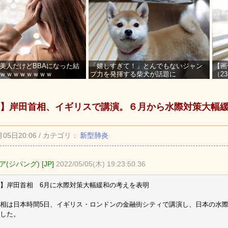
美人だけどBBAになった結
「嬉しすぎて！」とんでもないジャン
【画
ｗｗｗｗｗｗｗｗ
プ力を発揮する柴犬が話題に
（2
を募
】岸田首相、イギリスで講演。６月から水際対策大幅
月05日20:06 / カテゴリ：
新型肺炎
(ジパング) [JP]
2022/05/05(木) 19:23:50.36
】岸田首相 6月に水際対策大幅緩和の考えを表明
相は日本時間5日、イギリス・ロンドンの金融街シティで講演し、日本の水際
した。