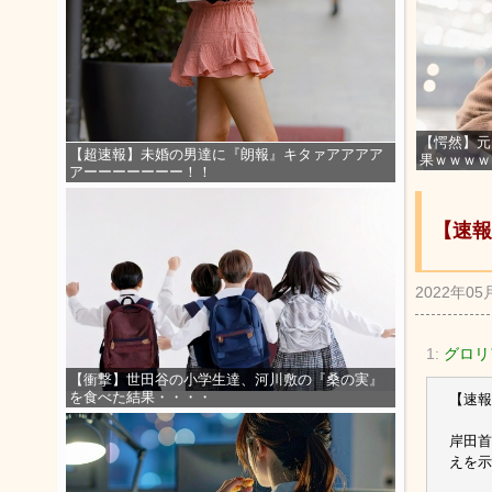
【愕然】元
【超速報】未婚の男達に『朗報』キタァアアアア
果ｗｗｗｗ
アーーーーーーー！！
【速報
2022年05
1:
グロリア
【衝撃】世田谷の小学生達、河川敷の『桑の実』
を食べた結果・・・・
【速報
岸田首
えを示