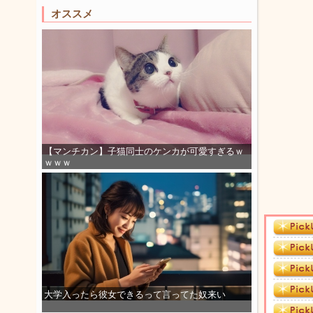
オススメ
【マンチカン】子猫同士のケンカが可愛すぎるｗ
ｗｗｗ
大学入ったら彼女できるって言ってた奴来い