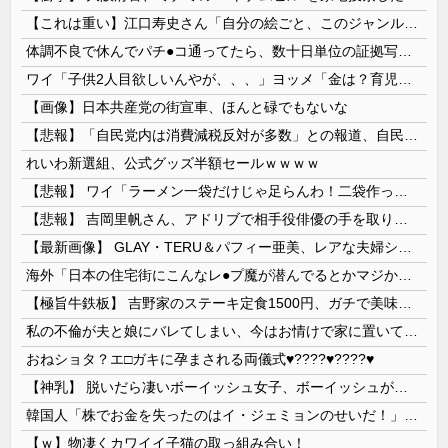
【これは重い】江口寿史さん「自分の絵ごと、このジャンルはそろそろ終わりかな」
体調不良で休んでパチ●コ通ってたら、数十日単位の証拠写真撮られて会社クビになった
ワイ「子供2人目欲しいんやが、、、」ヨッメ「金は？育児は？私の仕事は？キャリアは？」
【画像】日本共産党の街宣車、ほんと碌でもないな
【悲報】「自民党内は消費減税反対が多数」との報道、自民議員の内部証言と食い違うｗｗｗｗ
れいわ新選組、公式グッズ半額セールｗｗｗｗ
【悲報】 ワイ「ラーメン一袋だけじゃ足らんわ！二袋作ったろ！」→結果ｗｗｗ
【悲報】 吉岡里帆さん、アドリブで相手役俳優の手を取りお○ぱいに押し当てる
【最新画像】 GLAY・TERU＆パフィー亜美、レアな夫婦ショットを公開してしまう！
海外「日本の住宅街にこんなレ●プ魔が潜んでるとかマジかよ…さすがHENTAIの国…」
【極旨牛鉄板】 吉野家のステーキ定食1500円、ガチで美味そうｗｗｗ
私の不倫が夫と娘にバレてしまい、今はお情けで家に置いてもらっている状態です。行為を娘に見られていたなんて全く気付きませんでした。娘の「汚...
おねショタ？エ□ガキに孕まされる両儀式♥️????♥️????♥️
【神乳】 脱いだら凄いボーイッシュ女子、ボーイッシュがどうでも良くなる ”お○ぱい” がこちらｗｗｗｗｗ
韓国人「株でお金を失ったのはイ・ジェミョンのせいだ！」として支持率が右肩下がりに……まあ、本当にその側面があるので救えないんですが
【ｗ】物凄くカワイイ子猫の取っ組み合い！