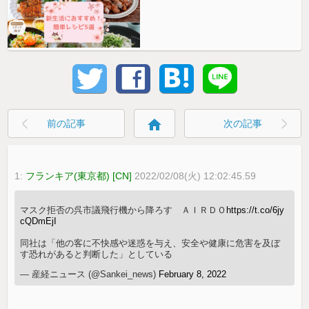
home
前の記事
次の記事
1:
フランキア(東京都) [CN]
2022/02/08(火) 12:02:45.59
マスク拒否の呉市議飛行機から降ろす ＡＩＲＤＯ
https://t.co/6jy
cQDmEjI
同社は「他の客に不快感や迷惑を与え、安全や健康に危害を及ぼ
す恐れがあると判断した」としている
— 産経ニュース (@Sankei_news)
February 8, 2022