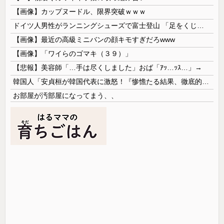
【画像】カップヌードル、限界突破ｗｗｗ
ドイツ人男性がランニングシューズで富士登山 「足をくじいて動けない」
【画像】最近の高級ミニバンの顔キモすぎだろwww
【画像】「ワイらのゴマキ（３９）」
【悲報】美容師「…手は尽くしました」おば「ｱｯ…ｯｽ…」→
韓国人「安貞桓が韓国代表に激怒！『惨憺たる結果、徹底的な刷新が必要だ』と監督や協会を痛烈批判」
お部屋が汚部屋になってまう、、