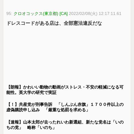
95:
クロオコックス(東京都) [CA]
2022/02/08(火) 12:17:11.61
ドレスコードがある店は、全部憲法違反だな
【朗報】かわいい動物の動画がストレス・不安の軽減になる可
能性。英大学の研究で実証
【！】共産党が刑事告訴 「しんぶん赤旗」１７００件以上の
虚偽購読申し込み 「厳重な処罰を求める」
【速報】山本太郎が去ったれいわ新選組、新たな党名は「いの
ちの党」 略称「いのち」