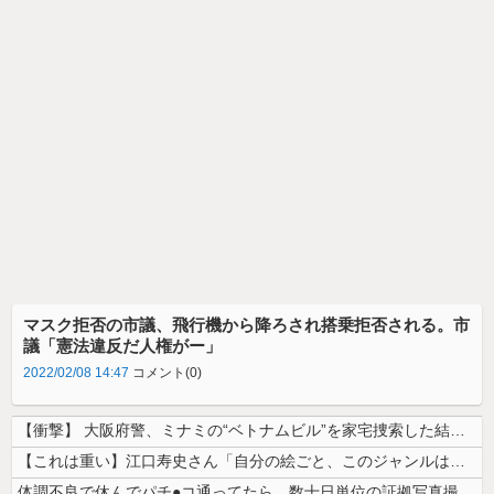
マスク拒否の市議、飛行機から降ろされ搭乗拒否される。市
議「憲法違反だ人権がー」
2022/02/08 14:47
コメント(0)
【衝撃】 大阪府警、ミナミの“ベトナムビル”を家宅捜索した結果・・・・...
【これは重い】江口寿史さん「自分の絵ごと、このジャンルはそろそろ終わり...
体調不良で休んでパチ●コ通ってたら、数十日単位の証拠写真撮られて会社ク...