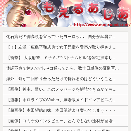
化石賞だの御高説を宣っていたヨーロッパ、自分が猛暑に襲われると為すすべべもなくダメージを受けてしまい……
【！】左派「広島平和式典で女子児童を警察が取り押さえて無理矢理、排除しました！」 → ネット特定班「女児？全学連のプロ活動家では？」
【衝撃】 大阪府警、ミナミの“ベトナムビル”を家宅捜索した結果・・・・・・
体調不良で休んでパチ●コ通ってたら、数十日単位の証拠写真撮られて会社クビになった
海外「剣が二回斬り合っただけで折れるのはどういうことなんだ」満点なのに二度と起動しない理由…
【画像】神主、賢い。このメッセージを解読できるか？ｗｗｗｗ
【速報】ホロライブのVtuber、劇場版メイドインアビスの主題歌決定wwwwwwwwww
【超画像】本田望結の妹、本田望結より実ってしまう・・・
【画像】コミケのインタビュー、とんでもない逸材が登場ｗｗｗｗｗｗ 【Pickup07092041】