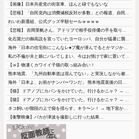
【画像】日本共産党の街宣車、ほんと碌でもないな
【悲報】「自民党内は消費減税反対が多数」との報道、自民議員の内部証言と食い違うｗｗｗｗ
れいわ新選組、公式グッズ半額セールｗｗｗｗ
【悲報】 吉岡里帆さん、アドリブで相手役俳優の手を取りお○ぱいに押し当てる
化石賞だの御高説を宣っていたヨーロッパ、自分が猛暑に襲われると為すすべべもなくダメージを受けてしまい……
海外「日本の住宅街にこんなレ●プ魔が潜んでるとかマジかよ…さすがHENTAIの国…」
私の不倫が夫と娘にバレてしまい、今はお情けで家に置いてもらっている状態です。行為を娘に見られていたなんて全く気付きませんでした。娘の「汚...
【ｗ】物凄くカワイイ子猫の取っ組み合い！
熊本地震、「九州自動車道は混んでない」と実況しながら被災地へ向かう有名アナなどに批判殺到 全国紙記者「最新の状況をいち早く伝えることは報道機関としての責務」「情報を取り上げることには大きな意義がある」
海外「日本よ、お前がナンバーワンだ」 熊本地震直後の日本の対応のスピードに世界が衝撃
【猫】 ドアノブにカバンをかけていた。行けるかニャ？ → 猫はこうなります…
【猫】 ドアノブにカバンをかけていた。行けるかニャ？ → 猫はこうなります…
ネコ飼いが階段の上で袋を揺らす。キラ〜ン！ → 地下室からヤツが現れる…
【衝撃映像】バカが津波を撮影しに行った結果…