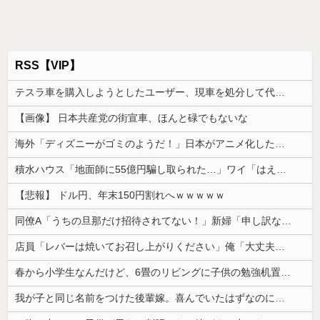
RSS【VIP】
テスラ車を購入しようとしたユーザー、現車を処分して代金を支払い、平日の納車日に予定を合わせた結果……
【画像】 日本共産党の街宣車、ほんと碌でもないな
海外「ディズニーがゴミのようだ！」日本がアニメ化した米人気SF作品に絶賛の声が殺到中
積水ハウス「地面師に55億円騙し取られた…」ワイ「はえーかわいそう…会社滅茶苦茶やろなぁ」
【悲報】 ドル円、年末150円割れへｗｗｗｗｗ
同僚A「うちの旦那だけ招待されてない！」新婦「申し訳ないけど…」→披露宴の空気が一気に凍りついて…
店員「レバーは焼いてお召し上がりください」俺「大丈夫でしょ」→生で食べた瞬間、店員が血相を変えてきて…
春から小学生なんだけど、6畳のリビングに子供の勉強机置くのって無理だよね
我が子と同じ名前をつけた後輩嫁。喜んでいたはずなのに、突然子供を拒絶するようになり…