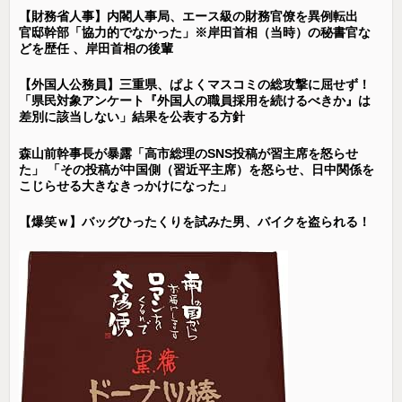
【財務省人事】内閣人事局、エース級の財務官僚を異例転出
官邸幹部「協力的でなかった」※岸田首相（当時）の秘書官な
どを歴任 、岸田首相の後輩
【外国人公務員】三重県、ぱよくマスコミの総攻撃に屈せず！
「県民対象アンケート『外国人の職員採用を続けるべきか』は
差別に該当しない」結果を公表する方針
森山前幹事長が暴露「高市総理のSNS投稿が習主席を怒らせ
た」 「その投稿が中国側（習近平主席）を怒らせ、日中関係を
こじらせる大きなきっかけになった」
【爆笑ｗ】バッグひったくりを試みた男、バイクを盗られる！