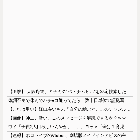
【衝撃】 大阪府警、ミナミの“ベトナムビル”を家宅捜索した結果・・・・・・
体調不良で休んでパチ●コ通ってたら、数十日単位の証拠写真撮られて会社クビになった
【これは重い】江口寿史さん「自分の絵ごと、このジャンルはそろそろ終わりかな」
【画像】神主、賢い。このメッセージを解読できるか？ｗｗｗｗ
ワイ「子供2人目欲しいんやが、、、」ヨッメ「金は？育児は？私の仕事は？キャリアは？」
【速報】ホロライブのVtuber、劇場版メイドインアビスの主題歌決定wwwwwwwwww