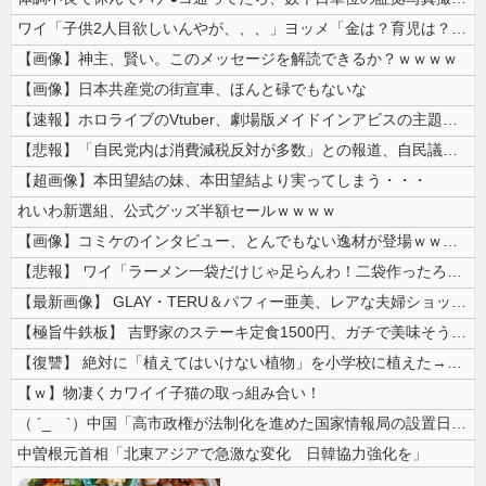
ワイ「子供2人目欲しいんやが、、、」ヨッメ「金は？育児は？私の仕事は？...
【画像】神主、賢い。このメッセージを解読できるか？ｗｗｗｗ
【画像】日本共産党の街宣車、ほんと碌でもないな
【速報】ホロライブのVtuber、劇場版メイドインアビスの主題歌決定w...
【悲報】「自民党内は消費減税反対が多数」との報道、自民議員の内部証言と...
【超画像】本田望結の妹、本田望結より実ってしまう・・・
れいわ新選組、公式グッズ半額セールｗｗｗｗ
【画像】コミケのインタビュー、とんでもない逸材が登場ｗｗｗｗｗｗ 【P...
【悲報】 ワイ「ラーメン一袋だけじゃ足らんわ！二袋作ったろ！」→結果ｗ...
【最新画像】 GLAY・TERU＆パフィー亜美、レアな夫婦ショットを公...
【極旨牛鉄板】 吉野家のステーキ定食1500円、ガチで美味そうｗｗｗ
【復讐】 絶対に「植えてはいけない植物」を小学校に植えた→20年経って...
【ｗ】物凄くカワイイ子猫の取っ組み合い！
（ ´_ゝ`）中国「高市政権が法制化を進めた国家情報局の設置日が7月3...
中曽根元首相「北東アジアで急激な変化 日韓協力強化を」