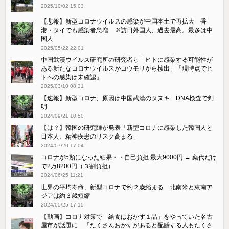
2025/10/02 15:03
【悲報】新型コロナウイルスの感染が中国本土で再拡大 香
港・タイでも感染者急増 ※訪日外国人、過去最高。最多は中
国人
2025/05/22 22:01
中国武漢ウイルス研究所の研究者ら「ヒトに感染する可能性が
ある新たなコロナウイルスがコウモリから検出」「現時点でヒ
トへの感染は未確認」
2025/03/10 08:31
【速報】新型コロナ、原因は中国武漢のタヌキ DNA検査で判
明
2024/09/21 10:50
【は？】韓国の研究陣が発表「新型コロナに感染した韓国人と
日本人、精神疾患のリスク高まる」
2024/07/20 17:04
コロナが5類になった結果・・自己負担 最大9000円 → 薬代だけ
で2万8200円（３割負担）
2024/06/25 11:21
世界の平均寿命、新型コロナで約２歳縮まる 北南米と東南ア
ジアは約３歳短縮
2024/05/25 17:15
【動画】コロナ対策で「給食はおかず１品」をやっていた名古
屋市が話題に 「たくさんおかずがあると配膳する人もたくさ