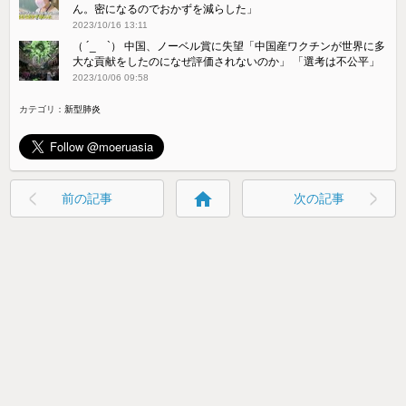
ん。密になるのでおかずを減らした」
2023/10/16 13:11
（ ´_ゝ`） 中国、ノーベル賞に失望「中国産ワクチンが世界に多
大な貢献をしたのになぜ評価されないのか」 「選考は不公平」
2023/10/06 09:58
カテゴリ：
新型肺炎
home
前の記事
次の記事