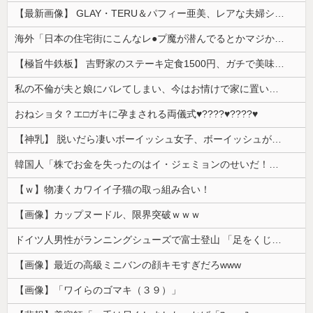
【最新画像】 GLAY・TERU＆パフィー亜美、レアな夫婦ショットを公開してしまう！
海外「日本の住宅街にこんなレ●プ魔が潜んでるとかマジかよ…さすがHENTAIの国…」
【極旨牛鉄板】 吉野家のステーキ定食1500円、ガチで美味そうｗｗｗ
私の不倫が夫と娘にバレてしまい、今はお情けで家に置いてもらっている状態です。行為を娘に見られていたなんて全く気付きませんでした。娘の「汚...
おねショタ？エ□ガキに孕まされる両儀式♥️????♥️????♥️
【神乳】 脱いだら凄いボーイッシュ女子、ボーイッシュがどうでも良くなる ”お○ぱい” がこちらｗｗｗｗｗ
韓国人「株でお金を失ったのはイ・ジェミョンのせいだ！」として支持率が右肩下がりに……まあ、本当にその側面があるので救えないんですが
【ｗ】物凄くカワイイ子猫の取っ組み合い！
【画像】カップヌードル、限界突破ｗｗｗ
ドイツ人男性がランニングシューズで富士登山 「足をくじいて動けない」
【画像】最近の高級ミニバンの顔キモすぎだろwww
【画像】「ワイらのゴマキ（３９）」