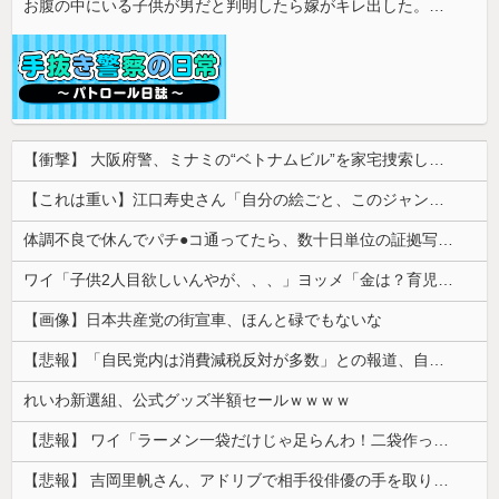
お腹の中にいる子供が男だと判明したら嫁がキレ出した。嫁はどうしても女が欲しかったらしく...
【衝撃】 大阪府警、ミナミの“ベトナムビル”を家宅捜索した結果・・・・・・
【これは重い】江口寿史さん「自分の絵ごと、このジャンルはそろそろ終わりかな」
体調不良で休んでパチ●コ通ってたら、数十日単位の証拠写真撮られて会社クビになった
ワイ「子供2人目欲しいんやが、、、」ヨッメ「金は？育児は？私の仕事は？キャリアは？」
【画像】日本共産党の街宣車、ほんと碌でもないな
【悲報】「自民党内は消費減税反対が多数」との報道、自民議員の内部証言と食い違うｗｗｗｗ
れいわ新選組、公式グッズ半額セールｗｗｗｗ
【悲報】 ワイ「ラーメン一袋だけじゃ足らんわ！二袋作ったろ！」→結果ｗｗｗ
【悲報】 吉岡里帆さん、アドリブで相手役俳優の手を取りお○ぱいに押し当てる