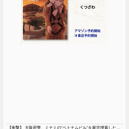
【衝撃】 大阪府警、ミナミの“ベトナムビル”を家宅捜索した結果・・・・・・