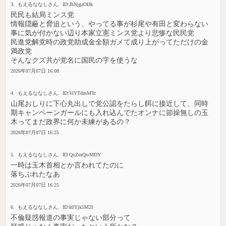
3. もえるななしさん. ID:JhNjgzODk
民民も結局ミンス党
情報隠蔽と脅迫という、やってる事が杉尾や有田と変わらない
事に気が付かない辺り本家立憲ミンス党より悲惨な民民党
民進党解党時の政党助成金全額ガメて成り上がってただけの金
満政党
そんなクズ共が党名に国民の字を使うな
2026年07月07日 16:08
4. もえるななしさん. ID:ViYTdmMTc
山尾おしりに下心丸出しで党公認をたらし餌に接近して、同時
期キャンペーンガールにも入れ込んでたオンナに節操無しの玉
木ってまだ政界に何か未練があるの？
2026年07月07日 16:25
5. もえるななしさん. ID:QxZmQwMDY
一時は玉木首相とか言われてたのに
落ちぶれたなあ
2026年07月07日 16:25
6. もえるななしさん. ID:k0Yjk5M2I
不倫疑惑報道の事実じゃない部分って