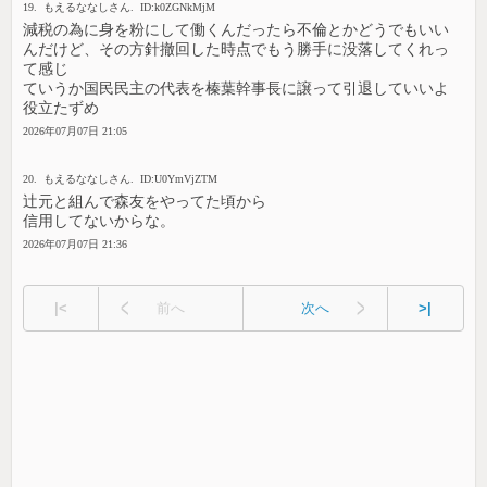
19. もえるななしさん. ID:k0ZGNkMjM
減税の為に身を粉にして働くんだったら不倫とかどうでもいい
んだけど、その方針撤回した時点でもう勝手に没落してくれっ
て感じ
ていうか国民民主の代表を榛葉幹事長に譲って引退していいよ
役立たずめ
2026年07月07日 21:05
20. もえるななしさん. ID:U0YmVjZTM
辻元と組んで森友をやってた頃から
信用してないからな。
2026年07月07日 21:36
|<
前へ
次へ
>|