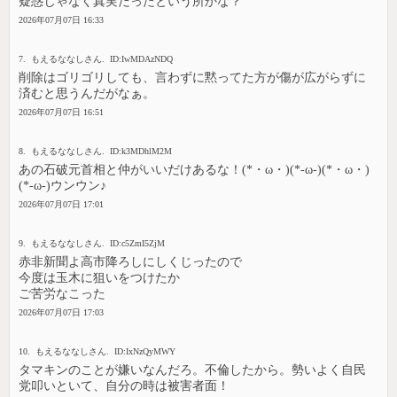
疑惑じゃなく真実だったという所かな？
2026年07月07日 16:33
7. もえるななしさん. ID:IwMDAzNDQ
削除はゴリゴリしても、言わずに黙ってた方が傷が広がらずに
済むと思うんだがなぁ。
2026年07月07日 16:51
8. もえるななしさん. ID:k3MDhlM2M
あの石破元首相と仲がいいだけあるな！(*・ω・)(*-ω-)(*・ω・)
(*-ω-)ウンウン♪
2026年07月07日 17:01
9. もえるななしさん. ID:c5ZmI5ZjM
赤非新聞よ高市降ろしにしくじったので
今度は玉木に狙いをつけたか
ご苦労なこった
2026年07月07日 17:03
10. もえるななしさん. ID:IxNzQyMWY
タマキンのことが嫌いなんだろ。不倫したから。勢いよく自民
党叩いといて、自分の時は被害者面！