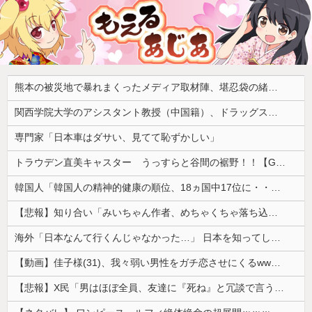
熊本の被災地で暴れまくったメディア取材陣、堪忍袋の緒が切れた地元住民が苦情を寄せまくった結果……
関西学院大学のアシスタント教授（中国籍）、ドラッグストアで現行犯逮捕 万引き容疑
専門家「日本車はダサい、見てて恥ずかしい」
トラウデン直美キャスター うっすらと谷間の裾野！！【GIF動画あり】
韓国人「韓国人の精神的健康の順位、18ヵ国中17位に・・・」→「日本に勝った！！！！！」
【悲報】知り合い「みいちゃん作者、めちゃくちゃ落ち込んでる。以前みいちゃんへの深い愛を語ってくれた」
海外「日本なんて行くんじゃなかった…」 日本を知ってしまったディズニー信者、帰国後『本家』に失望する事態に
【動画】佳子様(31)、我々弱い男性をガチ恋させにくるwwwwwww 【Pickup05164714】
【悲報】X民「男はほぼ全員、友達に『死ね』と冗談で言うことがある」←これマジ？ｗｗｗｗ