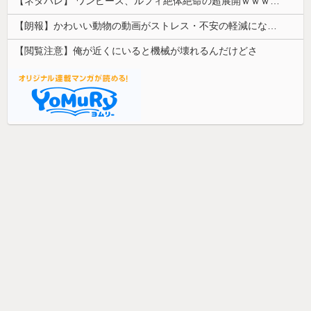
【ネタバレ】 ワンピース、ルフィ絶体絶命の超展開ｗｗｗｗｗｗｗｗｗｗｗｗｗｗｗｗｗｗｗｗｗｗｗｗｗｗｗｗｗｗｗｗｗｗｗｗｗｗｗｗｗｗｗｗｗ...
【朗報】かわいい動物の動画がストレス・不安の軽減になる可能性。英大学の研究で実証
【閲覧注意】俺が近くにいると機械が壊れるんだけどさ