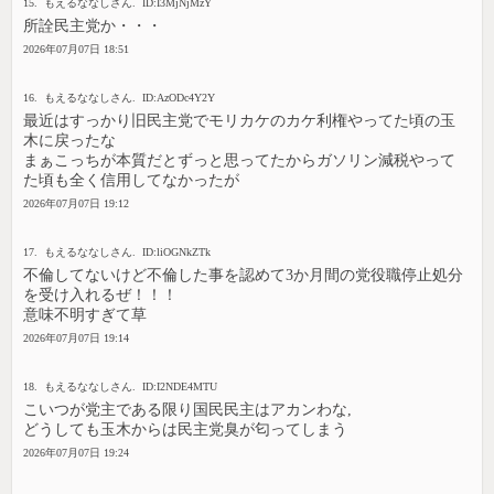
15. もえるななしさん. ID:I3MjNjMzY
所詮民主党か・・・
2026年07月07日 18:51
16. もえるななしさん. ID:AzODc4Y2Y
最近はすっかり旧民主党でモリカケのカケ利権やってた頃の玉
木に戻ったな
まぁこっちが本質だとずっと思ってたからガソリン減税やって
た頃も全く信用してなかったが
2026年07月07日 19:12
17. もえるななしさん. ID:liOGNkZTk
不倫してないけど不倫した事を認めて3か月間の党役職停止処分
を受け入れるぜ！！！
意味不明すぎて草
2026年07月07日 19:14
18. もえるななしさん. ID:I2NDE4MTU
こいつが党主である限り国民民主はアカンわな,
どうしても玉木からは民主党臭が匂ってしまう
2026年07月07日 19:24