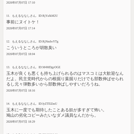
2026年07月07日 17:10
11. もえるななしさん. ID:RjYzJkM2U
事前にヌイトケ！
2026年07月07日 17:14
12. もえるななしさん. ID:RjNmIwYTg
こういうところが胡散臭い
2026年07月07日 18:04
13. もえるななしさん. ID:M4MDgyOGE
玉木が良くも悪くも持ち上げられるのはマスコミは大歓迎なん
だよ。民主党時代からの根掘り葉掘りだけでも部数伸ばせられ
るし元々弾数多いから部数伸ばしやすいだろうね。
2026年07月07日 18:16
14. もえるななしさん. ID:IyZTI5ZmU
玉木に一度でも期待したことある奴が多すぎて怖い。
鳩山の劣化コピーみたいなダメ議員なんだから。
2026年07月07日 18:29