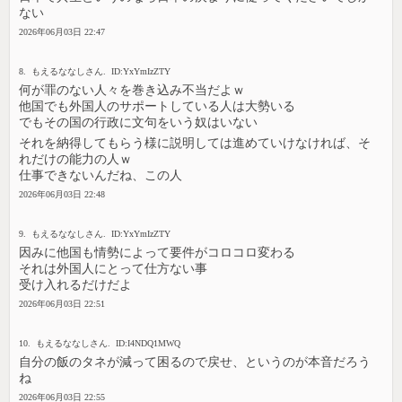
ない
2026年06月03日 22:47
8. もえるななしさん. ID:YxYmIzZTY
何が罪のない人々を巻き込み不当だよｗ
他国でも外国人のサポートしている人は大勢いる
でもその国の行政に文句をいう奴はいない
それを納得してもらう様に説明しては進めていけなければ、そ
れだけの能力の人ｗ
仕事できないんだね、この人
2026年06月03日 22:48
9. もえるななしさん. ID:YxYmIzZTY
因みに他国も情勢によって要件がコロコロ変わる
それは外国人にとって仕方ない事
受け入れるだけだよ
2026年06月03日 22:51
10. もえるななしさん. ID:I4NDQ1MWQ
自分の飯のタネが減って困るので戻せ、というのが本音だろう
ね
2026年06月03日 22:55