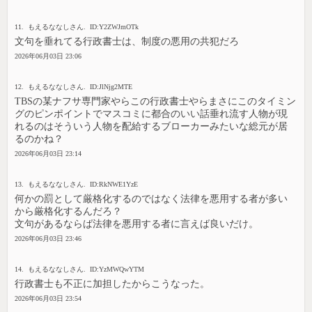
11. もえるななしさん. ID:Y2ZWJmOTk
文句を垂れてる行政書士は、制度の悪用の共犯だろ
2026年06月03日 23:06
12. もえるななしさん. ID:JlNjg2MTE
TBSの某ナフサ専門家やらこの行政書士やらまさにこのタイミン
グのピンポイントでマスコミに都合のいい話垂れ流す人物が現
れるのはそういう人物を配給するブローカーみたいな総元が居
るのかね？
2026年06月03日 23:14
13. もえるななしさん. ID:RkNWE1YzE
何かの罰として厳格化するのではなく法律を悪用する者が多い
から厳格化するんだろ？
文句があるならば法律を悪用する者に言えば良いだけ。
2026年06月03日 23:46
14. もえるななしさん. ID:YzMWQwYTM
行政書士も不正に加担したからこうなった。
2026年06月03日 23:54