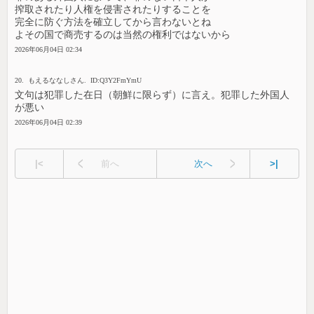
搾取されたり人権を侵害されたりすることを
完全に防ぐ方法を確立してから言わないとね
よその国で商売するのは当然の権利ではないから
2026年06月04日 02:34
20. もえるななしさん. ID:Q3Y2FmYmU
文句は犯罪した在日（朝鮮に限らず）に言え。犯罪した外国人
が悪い
2026年06月04日 02:39
|<
前へ
次へ
>|