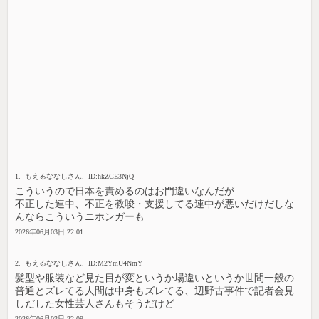
1. もえるななしさん. ID:hkZGE3NjQ
こういうので日本を責めるのはお門違いなんだが
不正した連中、不正を教唆・支援してる連中が悪いだけだしな
んならこういうニホンガーも
2026年06月03日 22:01
2. もえるななしさん. ID:M2YmU4NmY
髪型や服装など見た目が変というか場違いというか世間一般の
普通とズレてる人間は中身もズレてる、辺野古事件で記者会見
しだした女性芸人さんもそうだけど
2026年06月03日 22:09