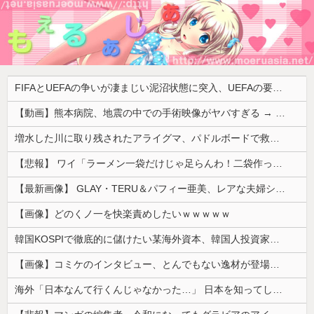
FIFAとUEFAの争いが凄まじい泥沼状態に突入、UEFAの要求を呑んだFIFAだったがUEFA側は強硬姿勢を崩さず……
【動画】熊本病院、地震の中での手術映像がヤバすぎる → 医療機器が飛び交う激震の中で患者を全身で庇う医師らの咄嗟の行動に世界中から絶賛の嵐
増水した川に取り残されたアライグマ、パドルボードで救助されて人の脚の下に潜り込む【海外の反応】
【悲報】 ワイ「ラーメン一袋だけじゃ足らんわ！二袋作ったろ！」→結果ｗｗｗ
【最新画像】 GLAY・TERU＆パフィー亜美、レアな夫婦ショットを公開してしまう！
【画像】どのくノ一を快楽責めしたいｗｗｗｗｗ
韓国KOSPIで徹底的に儲けたい某海外資本、韓国人投資家に楽観的すぎる未来予測を提示して……
【画像】コミケのインタビュー、とんでもない逸材が登場ｗｗｗｗｗｗ 【Pickup07092041】
海外「日本なんて行くんじゃなかった…」 日本を知ってしまったディズニー信者、帰国後『本家』に失望する事態に