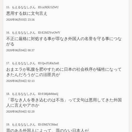
15. もえるななしさん. ID:cxNDU5ZWU
悪用する奴に文句言え
2026年06月03日 23:56
16. もえるななしさん. ID:E2M2YwOWY
不正に厳格に対処する事が罪なき外国人の名誉を守る事につな
がる
2026年06月04日 00:37
17. もえるななしさん. ID:QwZGRkZmE
おまエラが私腹を肥やすために日本の社会秩序が犠牲になって
きたんだろうがこの法匪共が
2026年06月04日 02:13
18. もえるななしさん. ID:FiMjdhMmQ
「罪なき人を巻き込むのは不当」って文句は悪用してきた外国
人に言えやアホか
2026年06月04日 02:20
19. もえるななしさん. ID:I3M2Y2MmI
罪のある外国人によって、罪のない日本人が