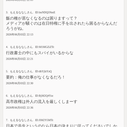
3. もえるななしさん. ID:lmNDQ5NmE
飯の種が居なくなるのは困りますって？
メディアが騒ぐのは在日特権に手を出されたら困るからなんだ
ろうがね。
2026年06月03日 22:13
4. もえるななしさん. ID:M1MGZiZTc
行政書士の中にもスパイがいるからな
2026年06月03日 22:21
5. もえるななしさん. ID:dhYjIzYzQ
要約：俺の仕事がなくなるだろ！
2026年06月03日 22:30
6. もえるななしさん. ID:BjM2Q4Yzc
高市政権は外人の流入を厳しくしまーす
2026年06月03日 22:36
7. もえるななしさん. ID:JlM2Y5MTc
日本で共生というのなら日本の決まりに従ってくださいでしか