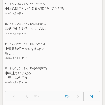
17. もえるななしさん. ID:A5Njc2Y2Q
中国協賛党という名案が挙がってただろ
2026年06月03日 11:27
18. もえるななしさん. ID:k3MzAzMTQ
悪党でええやろ、シンプルに
2026年06月03日 11:41
19. もえるななしさん. ID:gyNzViYjM
中道共和党とかにすれば？
略して
2026年06月03日 11:43
20. もえるななしさん. ID:QxZGQ3ZDQ
中核連でいいだろ
「中」は外すな
2026年06月03日 11:44
|<
前へ
次へ
>|