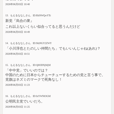
2026年06月03日 10:40
13. もえるななしさん. ID:RhNWQwYTc
新党『烏合の衆』
これ以上ないくらい似合ってると思うんだけど
2026年06月03日 10:49
14. もえるななしさん. ID:MzNGY2ZWY
「小川淳也とたのしい仲間たち」でもいいんじゃね(あれ)？
2026年06月03日 10:51
15. もえるななしさん. ID:Q0ODNjMjM
「中中党」でいいのでは？
中国のために日本からチューチューするための党と言う事で。
党旗はネズミのマークで死角なし！
2026年06月03日 11:23
16. もえるななしさん. ID:IxYWNlOGM
公明民主党でいいだろ。
2026年06月03日 11:25