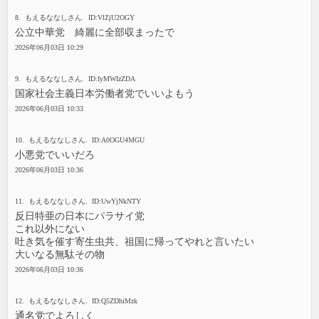
8. もえるななしさん. ID:VlZjU2OGY
公立中華党 綺麗に全部収まったで
2026年06月03日 10:29
9. もえるななしさん. ID:IyMWIzZDA
国家社会主義日本労働者党でいいよもう
2026年06月03日 10:33
10. もえるななしさん. ID:A0OGU4MGU
小悪党でいいだろ
2026年06月03日 10:36
11. もえるななしさん. ID:UwYjNkNTY
反日特亜の日本にパラサイ党
これ以外にない
吐き気を催す寄生虫共、祖国に帰ってやれと言いたい
大いなる無駄その物
2026年06月03日 10:36
12. もえるななしさん. ID:Q5ZDhiMzk
通名党でよろしく