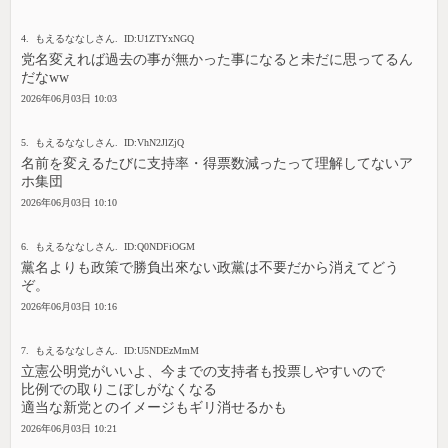
4. もえるななしさん. ID:U1ZTYxNGQ
党名変えれば過去の事が無かった事になると未だに思ってるん
だなww
2026年06月03日 10:03
5. もえるななしさん. ID:VhN2JlZjQ
名前を変えるたびに支持率・得票数減ったって理解してないア
ホ集団
2026年06月03日 10:10
6. もえるななしさん. ID:Q0NDFiOGM
黨名よりも政策で勝負出來ない政黨は不要だから消えてどう
ぞ。
2026年06月03日 10:16
7. もえるななしさん. ID:U5NDEzMmM
立憲公明党がいいよ、今までの支持者も投票しやすいので
比例での取りこぼしがなくなる
適当な新党とのイメージもギリ消せるかも
2026年06月03日 10:21