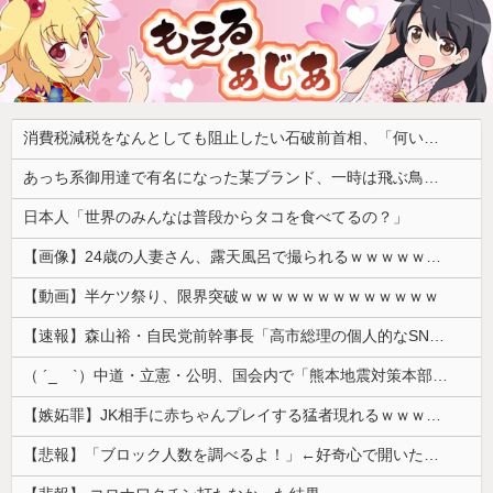
消費税減税をなんとしても阻止したい石破前首相、「何いってんのこいつ」と有権者をドン引きさせるよな屁理屈を……
あっち系御用達で有名になった某ブランド、一時は飛ぶ鳥を落とす勢いだったが今期の業績は……
日本人「世界のみんなは普段からタコを食べてるの？」
【画像】24歳の人妻さん、露天風呂で撮られるｗｗｗｗｗｗｗｗｗｗｗｗｗｗｗｗｗ
【動画】半ケツ祭り、限界突破ｗｗｗｗｗｗｗｗｗｗｗｗｗ
【速報】森山裕・自民党前幹事長「高市総理の個人的なSNS投稿が習近平主席を怒らせた」
（ ´_ゝ`）中道・立憲・公明、国会内で「熊本地震対策本部会議」各省庁からヒアリング・現地から意見聴取「パーティション、人手、宿泊施設の不足や、...
【嫉妬罪】JK相手に赤ちゃんプレイする猛者現れるｗｗｗｗｗ
【悲報】「ブロック人数を調べるよ！」←好奇心で開いたら終わるサイトだった【HotTweets】