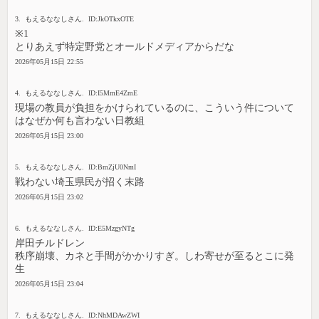
3. もえるななしさん. ID:JkOTkxOTE
※1
とりあえず特定野党とオールドメディアからだな
2026年05月15日 22:55
4. もえるななしさん. ID:I5MmE4ZmE
現場の教員が負担をかけられているのに、こういう件について
はなぜか何も言わない日教組
2026年05月15日 23:00
5. もえるななしさん. ID:BmZjU0NmI
戦わない埼玉県民が招く末路
2026年05月15日 23:02
6. もえるななしさん. ID:E5MzgyNTg
岸田チルドレン
秩序崩壊、カネと手間がかかりすぎ。しわ寄せが至るとこに発
生
2026年05月15日 23:04
7. もえるななしさん. ID:NhMDAwZWI