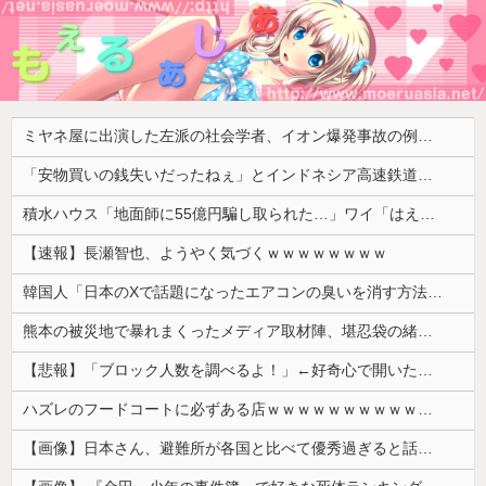
ミヤネ屋に出演した左派の社会学者、イオン爆発事故の例のテナントに理解を示して……
「安物買いの銭失いだったねぇ」とインドネシア高速鉄道の最終処分に日本側騒然、国家予算は使わないというと何が財源なんだ？
積水ハウス「地面師に55億円騙し取られた…」ワイ「はえーかわいそう…会社滅茶苦茶やろなぁ」→
【速報】長瀬智也、ようやく気づくｗｗｗｗｗｗｗｗ
韓国人「日本のXで話題になったエアコンの臭いを消す方法をご覧ください」→「これマジ？」
熊本の被災地で暴れまくったメディア取材陣、堪忍袋の緒が切れた地元住民が苦情を寄せまくった結果……
【悲報】「ブロック人数を調べるよ！」←好奇心で開いたら終わるサイトだった【HotTweets】
ハズレのフードコートに必ずある店ｗｗｗｗｗｗｗｗｗｗｗｗ
【画像】日本さん、避難所が各国と比べて優秀過ぎると話題に