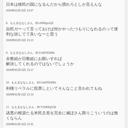
日本は移民の国になるんだから慣れろとしか言えんな
2026年05月15日 23:07
8. もえるななしさん. ID:c0NDgwZjE
自民ガーって言っておけば何かやったつもりになれるのって便
利な頭してて良いなーと思う
2026年05月15日 23:13
9. もえるななしさん. ID:UxMTI5MDc
全教組か日教組にお願いすれば
解決してくれるのではないでしょうか
2026年05月15日 23:17
10. もえるななしさん. ID:UxMTI5MDc
利権リベラルに投票しといてそんなこと言われてもね
2026年05月15日 23:19
11. もえるななしさん. ID:Y1MDQzYjE
諸悪の根源たる米民主党を完全に滅ぼさん限りこういうのは無
くならん
2026年05月15日 23:41