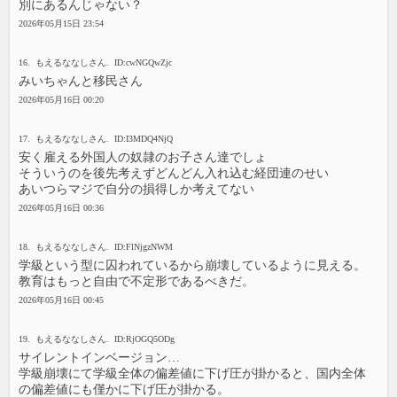
別にあるんじゃない？
2026年05月15日 23:54
16. もえるななしさん. ID:cwNGQwZjc
みいちゃんと移民さん
2026年05月16日 00:20
17. もえるななしさん. ID:I3MDQ4NjQ
安く雇える外国人の奴隷のお子さん達でしょ
そういうのを後先考えずどんどん入れ込む経団連のせい
あいつらマジで自分の損得しか考えてない
2026年05月16日 00:36
18. もえるななしさん. ID:FlNjgzNWM
学級という型に囚われているから崩壊しているように見える。
教育はもっと自由で不定形であるべきだ。
2026年05月16日 00:45
19. もえるななしさん. ID:RjOGQ5ODg
サイレントインベージョン…
学級崩壊にて学級全体の偏差値に下げ圧が掛かると、国内全体
の偏差値にも僅かに下げ圧が掛かる。