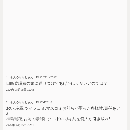
1. もえるななしさん. ID:VlYTUwZWE
自民党議員の家に送りつけてあげたほうがいいのでは？
2026年05月15日 22:45
2. もえるななしさん. ID:ViM2E1Njc
おい,左翼,ツイフェミ,マスコミお前らが謳った多様性,責任をと
れ
福島瑞穂,お前の豪邸にクルドのガキ共を何人か引き取れ!
2026年05月15日 22:51