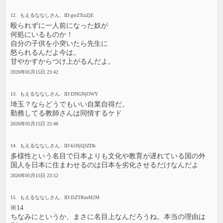
12. もえるななしさん. ID:gwZTczZjE
殴られずに一人前になった奴が
何処にいるものか！
自分の子供を小突いたら先生に
怒られるんだよ今は。
甘やかすからつけ上がるんだよ。
2026年05月15日 23:42
13. もえるななしさん. ID:I3NGNjOWY
埼玉？ならどうでもいい自業自得だ。
勤務してる教師さんは同情するケド
2026年05月15日 23:48
14. もえるななしさん. ID:k5NjQ3ZDk
多様性という名目で日本よりも文化や教育が遅れている国の外
国人を日本に住まわせるのは日本を劣化させるだけなんだよ
2026年05月15日 23:52
15. もえるななしさん. ID:I5ZTRmM2M
※14
ちなみにというか、まさに名目上なんだろうね。本当の理由は