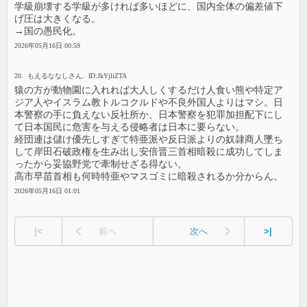
学級崩壊する学級が多ければ多いほどに、国内全体の偏差値下
げ圧は大きくなる。
→国の愚民化。
2026年05月16日 00:59
20. もえるななしさん. ID:JkYjliZTA
猿の方が動物園に入れれば大人しくするだけ人食い熊や特定ア
ジア人やイスラム教トルコクルドや不良外国人よりはマシ。日
本警察の手に負えない反社所か、日本警察を犯罪加担配下にし
て日本国民に危害を与える侵略者は日本に要らない。
経団連は儲け優先しすぎて特亜派や反日派よりの奴隷商人墜ち
して岸田石破政権を生み出し安倍晋三首相暗殺に成功してしま
ったから妥協野党で牽制せざる得ない。
高市早苗首相も何時特亜やマスゴミに暗殺されるか分からん。
2026年05月16日 01:01
|<
前へ
次へ
>|