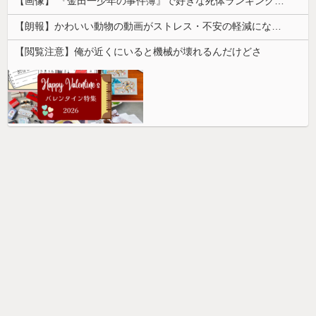
【画像】 『金田一少年の事件簿』で好きな死体ランキング１位がこちら！
【朗報】かわいい動物の動画がストレス・不安の軽減になる可能性。英大学の研究で実証
【閲覧注意】俺が近くにいると機械が壊れるんだけどさ