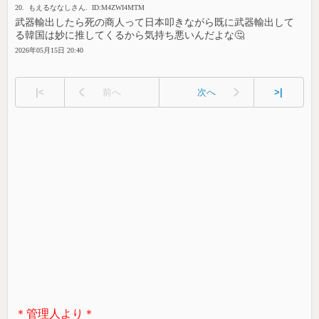
20. もえるななしさん. ID:M4ZWI4MTM
武器輸出したら死の商人って日本叩きながら既に武器輸出して
る韓国は妙に推してくるから気持ち悪いんだよな🤔
2026年05月15日 20:40
|<
前へ
次へ
>|
＊管理人より＊