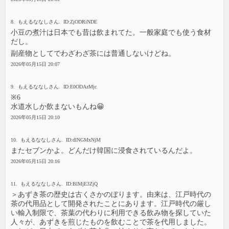
8. もえるななしさん. ID:ZjODRiNDE
小豆の煮汁は日本でも昔は飲まれてた。一般家庭でも使う食材
だし。
副産物としてでわざわざ茶には普通しないけどね。
2026年05月15日 20:07
9. もえるななしさん. ID:E0ODAzMjc
※6
水道水しか飲まないもんね😁
2026年05月15日 20:10
10. もえるななしさん. ID:dlNGMxNjM
またセブンかよ。どんだけ韓国に浸食されているんだよ。
2026年05月15日 20:16
11. もえるななしさん. ID:BlMjE3ZjQ
＞あずき茶の歴史は古くさかのぼります。由来は、江戸時代の
茶の代用品として開発されたことにあります。江戸時代の厳し
い輸入制限で、茶葉の代わりに利用できる飲み物を探していた
人々が、あずきを煎じたものを飲むことで茶を代用しました。