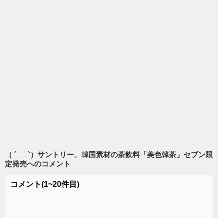
（ ´_ゝ`）サントリー、韓国素材の茶飲料「美色韓茶」セブン限
定発売
へのコメント
コメント
(1~20件目)