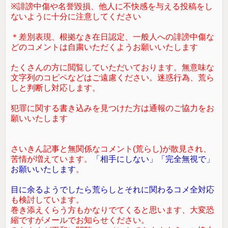
※誹謗中傷や名誉毀損、他人に不快感を与える投稿をし
ないように十分に注意してください
＊差別表現、根拠なき在日認定、一般人への誹謗中傷な
どのコメントは自粛いただくようお願いいたします
たくさんの方に閲覧していただいております。無意味な
文字列のコピペなどはご遠慮ください。迷惑行為、荒ら
しと判断し対応します。
犯罪に関する書き込みを見つけた方は通報のご協力をお
願いいたします
さいきん記事と無関係なコメント(荒らし)が散見され、
苦情が増えています。
「相手にしない」「完全無視で」
お願いいたします
。
目に余るようでしたら荒らしとそれに関わるコメ全対応
も検討しています。
巻き添えくらう方もかなりでてくると思います、大変恐
縮ですがメールでお知らせください。