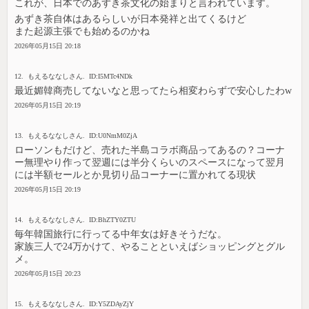
これが、日本でのあずき茶文化の始まりと言われています。
あずき茶自体はあるらしいが日本発祥と出てくるけど
また起源主張でも始めるのかね
2026年05月15日 20:18
12. もえるななしさん. ID:I5MTc4NDk
最近媚韓商売してないなと思ってたら相変わらずで安心したわw
2026年05月15日 20:19
13. もえるななしさん. ID:U0NmM0ZjA
ローソンもだけど、売れた半島コラボ商品ってあるの？コーナ
ー無理やり作って翌週には半分くらいのスペースになって翌月
には半額セールとか見切り品コーナーに置かれてる現状
2026年05月15日 20:19
14. もえるななしさん. ID:BhZTY0ZTU
毎年韓国旅行に行ってる中年女は好きそうだな。
家族三人で24万かけて、やることといえばショッピングとグル
メ。
2026年05月15日 20:23
15. もえるななしさん. ID:Y5ZDAyZjY