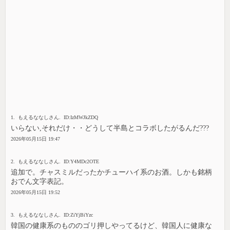
1. もえるななしさん. ID:IzMWJkZDQ
いらない,それだけ・・どうして半島とコラボしたがるんだ???
2026年05月15日 19:47
2. もえるななしさん. ID:Y4MDc2OTE
追加で。チャスミルだったかチューハイ系のお酒。しかも銘柄
おでん文字表記。
2026年05月15日 19:52
3. もえるななしさん. ID:ZiYjBiYzc
韓国の健康系のもののゴリ押しやってるけど、韓国人に健康な