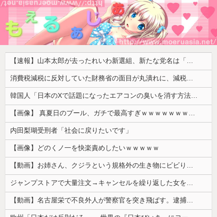
【速報】山本太郎が去ったれいわ新選組、新たな党名は「いのちの党」 略称「いのち」
消費税減税に反対していた財務省の面目が丸潰れに、減税が決まった途端に市場が動き出したが……
韓国人「日本のXで話題になったエアコンの臭いを消す方法をご覧ください」→「これマジ？」
【画像】 真夏日のプール、ガチで最高すぎｗｗｗｗｗｗｗｗｗｗ
内田梨瑚受刑者「社会に戻りたいです」
【画像】どのくノ一を快楽責めしたいｗｗｗｗｗ
【動画】お姉さん、クジラという規格外の生き物にビビりまくる 【Pickup05164712】
ジャンプストアで大量注文→キャンセルを繰り返した女を逮捕 「注文で欲求が満たされた」総額43億円
【動画】名古屋栄で不良外人が警察官を突き飛ばす。逮捕しろやｗｗｗ