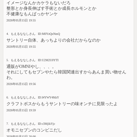
イメージなんかカケラもないだろ
整形とか身長伸ばす手術とか成長ホルモンとか
不健康なもんばっかヤンケ
2026年05月15日 19:55
4. もえるななしさん. ID:M0YzQxNmQ
サントリー自体、あっちよりの会社だからなのか
2026年05月15日 19:55
5. もえるななしさん. ID:U2M2U0YTI
通販がOMNIやし、、、。
それにしてもセブンやたら韓国関連出すからあんま買い物せん
わ。
2026年05月15日 19:56
6. もえるななしさん. ID:I4YWY4MzY
クラフトボスからもうサントリーの味オンチに見限ったよ
2026年05月15日 19:59
7. もえるななしさん. ID:c3MjlkYjc
オモニセブンのコンビニだし
2026年05月15日 20:00