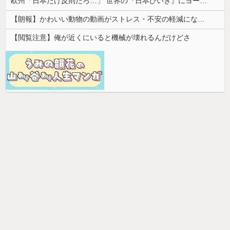
欧州「日本だけ反則だろ…」 世界の『日本びいき』にヨーロッパ全土から不満の声
【朗報】かわいい動物の動画がストレス・不安の軽減になる可能性。英大学の研究で実証
【閲覧注意】俺が近くにいると機械が壊れるんだけどさ