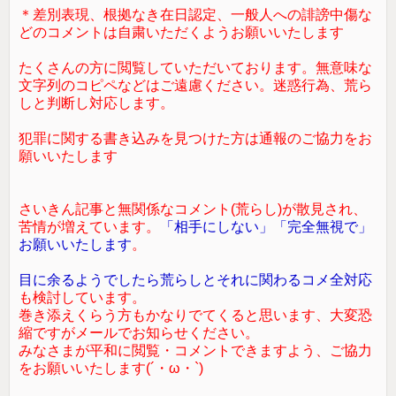
＊差別表現、根拠なき在日認定、一般人への誹謗中傷な
どのコメントは自粛いただくようお願いいたします
たくさんの方に閲覧していただいております。無意味な
文字列のコピペなどはご遠慮ください。迷惑行為、荒ら
しと判断し対応します。
犯罪に関する書き込みを見つけた方は通報のご協力をお
願いいたします
さいきん記事と無関係なコメント(荒らし)が散見され、
苦情が増えています。
「相手にしない」「完全無視で」
お願いいたします
。
目に余るようでしたら荒らしとそれに関わるコメ全対応
も検討しています。
巻き添えくらう方もかなりでてくると思います、大変恐
縮ですがメールでお知らせください。
みなさまが平和に閲覧・コメントできますよう、ご協力
をお願いいたします(´・ω・`)