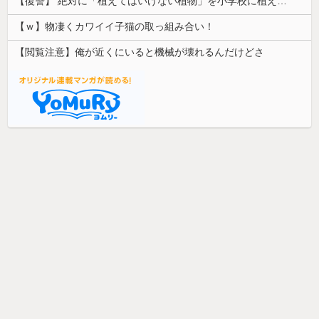
【復讐】 絶対に「植えてはいけない植物」を小学校に植えた→20年経って見に行くと…「！？」衝撃の光景が・・・
【ｗ】物凄くカワイイ子猫の取っ組み合い！
【閲覧注意】俺が近くにいると機械が壊れるんだけどさ