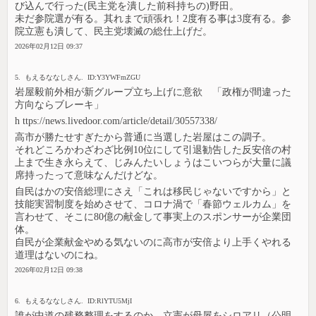
び込んで行った(民主党を潰した前科持ちの)野田。
未だ参院選が有る。其れまで頑張れ！2度有る事は3度有る。参
院立憲も潰して、民主党壊滅の総仕上げだ。
2026年02月12日 09:37
5. もえるななしさん. ID:Y3YWFmZGU
岩屋毅前外相が新グループ立ち上げに意欲 「政権が間違った
方向ならブレーキ」
h ttps://news.livedoor.com/article/detail/30557338/
高市が勝たせすぎたから普通に当選した岩屋はこの調子。
それどころかわざわざ比例10位にして引退勧告した反安倍の村
上まで生き永らえて、じみんたいしょうはこいつらが大量に議
席持ったって意味なんだけどな。
自民はかの安倍総理にさえ「これは移民じゃないですから」と
技能実習制度を始めさせて、コロナ渦で「春節ウェルカム」を
言わせて、そこに80億の献金して事実上のスポンサーが企業団
体。
自民が企業献金やめる気ないのに高市が安倍より上手くやれる
道理はないのにね。
2026年02月12日 09:38
6. もえるななしさん. ID:RlYTU5MjI
誰が中道の残務整理をするのか。立憲が母屋をシロアリ（公明