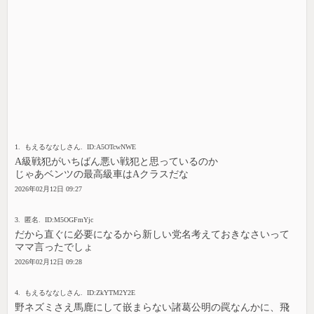
1. もえるななしさん. ID:A5OTcwNWE
A級戦犯がいちばん悪い戦犯と思っているのか
じゃあベンツの最高級車はAクラスだな
2026年02月12日 09:27
3. 匿名. ID:M5OGFmYjc
だから直ぐに必要になるから新しい党名考えておきなさいって
ママ言ったでしょ
2026年02月12日 09:28
4. もえるななしさん. ID:ZkYTM2Y2E
野ネズミさえ馬鹿にして嵌まらない諸葛公明の罠なんかに、飛