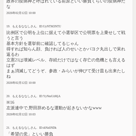
政界の疫病神と呼ばれている前原といい勝負くらいの疫病神だ
な
2026年02月12日 10:00
19. もえるななしさん. ID:UyNTM3NTU
比例区で公明を上位に据えて小選挙区で公明票を上乗せして戦
うと言う
基本方針を選挙前に確認してるじゃん
得すれば知らん顔、負ければ人のせいとかパヨク丸出しで呆れ
返るわ
立憲21は壊滅レベル、存続だけではなく存亡の危機とも言える
はず
まぁ消滅してどうぞ、参政・みらいが伸びて受け皿も出来たし
ね
2026年02月12日 10:00
20. もえるななしさん. ID:YyNmUzMjA
※16
左派連中で,野田辞めるな運動が起きないかなwww
2026年02月12日 10:03
21. もえるななしさん. ID:diNzllNDk
「希望の党」といい勝負