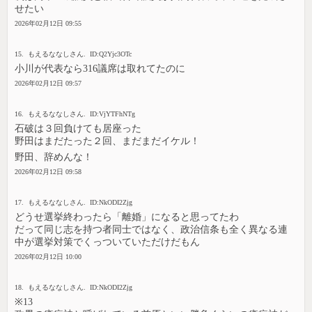
せたい
2026年02月12日 09:55
15. もえるななしさん. ID:Q2Yjc3OTc
小川が代表なら316議席は取れてたのに
2026年02月12日 09:57
16. もえるななしさん. ID:VjYTFhNTg
石破は３回負けても居座った
野田はまだたった２回、まだまだイケル！
野田、辞めんな！
2026年02月12日 09:58
17. もえるななしさん. ID:NkODI2Zjg
どうせ選挙終わったら「離婚」になると思ってたわ
だって同じ志を持つ者同士ではなく、政治信条も全く異なる連
中が選挙対策でくっついていただけだもん
2026年02月12日 10:00
18. もえるななしさん. ID:NkODI2Zjg
※13