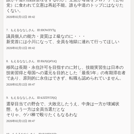
党）に食われて立憲は再起不能。誰も中道のトップにはなりた
くない。
2026年02月12日 09:42
7. もえるななしさん. ID:I0OWJlYTg
議員個人の能力・資質はＺ級なのに・・・
新党首には小川になって、全員を地獄に連れて行ってほしい
2026年02月12日 09:42
8. もえるななしさん. ID:RkNjQ4YzQ
移民は長期・永住許可を目指すのに対し、技能実習生は日本の
技術習得と母国への還元を目的とした「最長5年」の有期滞在者
であり、原則的に永住はできず、転職も認められていません。
2026年02月12日 09:47
9. もえるななしさん. ID:k3ZDY5NjQ
選挙目当ての野合で、大敗北したうえ、中身は一方が壊滅状
態、もう一方は全員当選だとな
そりゃ、ゲバ棒で殴りたくもなるわな
2026年02月12日 09:47