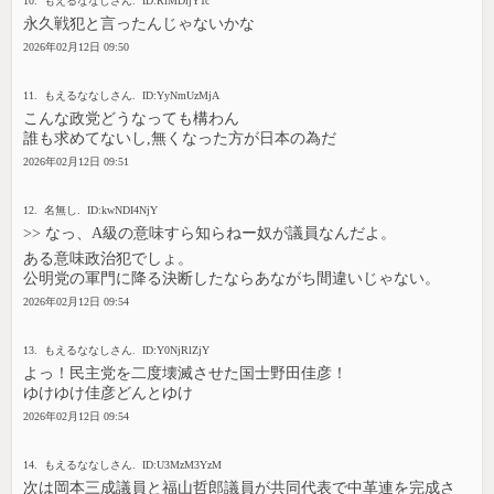
10. もえるななしさん. ID:RiMDljYTc
永久戦犯と言ったんじゃないかな
2026年02月12日 09:50
11. もえるななしさん. ID:YyNmUzMjA
こんな政党どうなっても構わん
誰も求めてないし,無くなった方が日本の為だ
2026年02月12日 09:51
12. 名無し. ID:kwNDI4NjY
>> なっ、A級の意味すら知らねー奴が議員なんだよ。
ある意味政治犯でしょ。
公明党の軍門に降る決断したならあながち間違いじゃない。
2026年02月12日 09:54
13. もえるななしさん. ID:Y0NjRlZjY
よっ！民主党を二度壊滅させた国士野田佳彦！
ゆけゆけ佳彦どんとゆけ
2026年02月12日 09:54
14. もえるななしさん. ID:U3MzM3YzM
次は岡本三成議員と福山哲郎議員が共同代表で中革連を完成さ