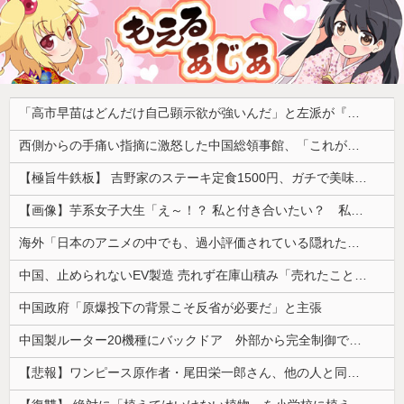
「高市早苗はどんだけ自己顕示欲が強いんだ」と左派が『高木美帆氏に送られた包丁セット』に激怒、「こんな首相は見たことがない」と言い張るも……
西側からの手痛い指摘に激怒した中国総領事館、「これが米国人Youtuberが紹介する本当の中国だ」と動画を公開するも……
【極旨牛鉄板】 吉野家のステーキ定食1500円、ガチで美味そうｗｗｗ
【画像】芋系女子大生「え～！？ 私と付き合いたい？ 私脱いだらこんなんだけどいいの…？🥺」
海外「日本のアニメの中でも、過小評価されている隠れた名作といえばこの作品なんだよね・・・！」【海外の反応】
中国、止められないEV製造 売れず在庫山積み「売れたこと」にして補助金を騙し取る事案を思いつきが横行
中国政府「原爆投下の背景こそ反省が必要だ」と主張
中国製ルーター20機種にバックドア 外部から完全制御できる機能が仕込まれていた
【悲報】ワンピース原作者・尾田栄一郎さん、他の人と同じ「漫画家」という肩書きに不満