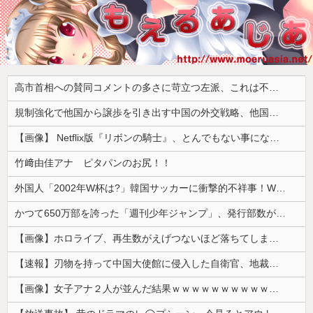
高市首相への賛同コメントの多さに苛立つ左派、これは不正工作に違いない！と確信してしまった結果……
規制強化で他国から譲歩を引き出す中国の外交戦略、他国がサプライチェーン変更で対抗した結果……
【画像】 Netflix版『リボンの騎士』、とんでもない事になるｗｗｗｗｗ
竹﨑由佳アナ ピタパンのお尻！！
外国人「2002年W杯は?」韓国サッカーに衝撃的不祥事！W杯予選でレフリーへの性的接待発覚！海外騒然！【海外の反応】
かつて650万部を誇った「週刊少年ジャンプ」、発行部数が初の100万部割れ
【画像】ホロライブ、再生数がえげつないほど落ちてしまう……にじさんじは上がってるのに何故？
【速報】刃物を持って中国大使館に侵入した自衛官、地裁でついに動機明かす
【画像】女子アナ２人が並んだ結果ｗｗｗｗｗｗｗｗｗｗｗｗｗｗｗｗｗｗｗｗｗｗｗｗｗｗｗｗｗｗ 【Pickup06072014】