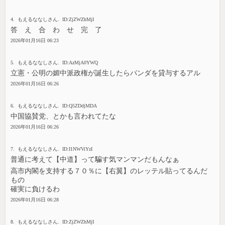
4. もえるななしさん. ID:ZjZWZhMjI
答 え 合 わ せ 完 了
2026年01月16日 06:23
5. もえるななしさん. ID:AzMjA0YWQ
立憲・公明の媚中派政権が誕生したらパンダを貸与するアル
2026年01月16日 06:26
6. もえるななしさん. ID:Q5ZDdjMDA
中国協賛党、とかも言われてたな
2026年01月16日 06:26
7. もえるななしさん. ID:I1NWViYzI
普通に考えて【中道】って騙す気マンマンだもんなぁ
高市内閣を支持する７０％に【右翼】のレッテル貼ってるんだ
もの
確実に負けるわ
2026年01月16日 06:28
8. もえるななしさん. ID:ZjZWZhMjI