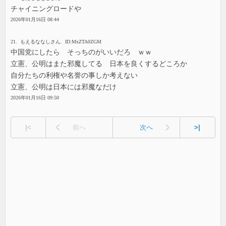
チャイニングロードや
2026年01月16日 08:44
21. もえるななしさん. ID:MxZTA0ZGM
中国党にしたら そっちのがいいだろ ｗｗ
立憲、公明はまた邪魔してる 日本を良くするどころか
自分たちの利権や名誉の事しか考えない
立憲、公明は日本には邪魔なだけ
2026年01月16日 09:50
|<
前へ
次へ
>|