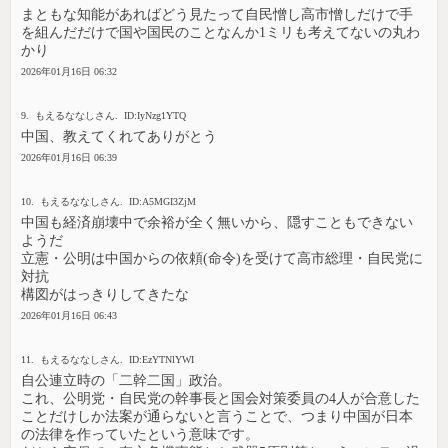
まともな知能があればどう見たって自民憎し高市憎しだけで手
を組んだだけで国や国民のことなんか1ミリも考えてないの丸わ
かり
2026年01月16日 06:32
9. もえるななしさん. ID:IyNzg1YTQ
中国、教えてくれてありがとう
2026年01月16日 06:39
10. もえるななしさん. ID:A5MGI3ZjM
中国も経済崩壊中で余裕が全く無いから、隠すこともできない
ようだ
立憲・公明は中国からの依頼(命令)を受けて高市総理・自民党に
対抗
構図がはっきりしてきたな
2026年01月16日 06:43
11. もえるななしさん. ID:EzYTNlYWI
自公連立時の「二幹二国」政治。
これ、公明党・自民党の幹事長と国会対策委員の4人が合意した
ことだけしか法案が通らないと言うことで、つまり中国が日本
の法律を作っていたという意味です。