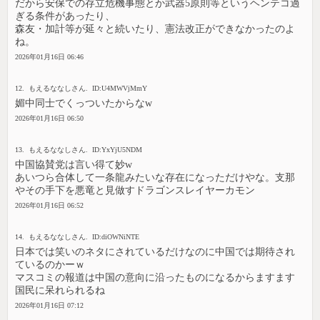
だから安保での存立危機事態とか武器5原則等というヘンテコ過
ぎる条件があったり、
森友・加計等が延々と続いたり、憲法改正ができなかったのよ
ね。
2026年01月16日 06:46
12. もえるななしさん. ID:U4MWVjMmY
媚中同士でくっついたからなw
2026年01月16日 06:50
13. もえるななしさん. ID:YxYjU5NDM
中国協賛党は言い得て妙w
あいつら合体して一条龍みたいな存在になっただけやな。支那
やその手下を悪竜と見做すドラゴンスレイヤーカモン
2026年01月16日 06:52
14. もえるななしさん. ID:diOWNiNTE
日本では笑いのネタにされているだけなのに中国では期待され
ているのかーｗ
マスコミの報道は中国の意向に沿ったものになるからますます
国民に呆れられるね
2026年01月16日 07:12