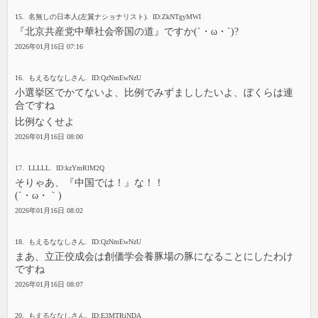
15. 名無しの日本人(左翼ナショナリスト). ID:ZkNTgyMWI
『北京共産党中華社会帝国の道』ですか(´・ω・`)?
2026年01月16日 07:16
16. もえるななしさん. ID:QzNmEwNzU
小選挙区でかてないよ、比例でみずまししたいよ、ぼくらは連
合ですね
比例なくせよ
2026年01月16日 08:00
17. LLLLL. ID:kzYmRlM2Q
そりゃあ、『中国では！』な！！
(´・ω・｀)
2026年01月16日 08:02
18. もえるななしさん. ID:QzNmEwNzU
まあ、立正佼成会は創価学会養豚場の豚になることにしたわけ
ですね
2026年01月16日 08:07
20. もえるななしさん. ID:E3MTRiNDA