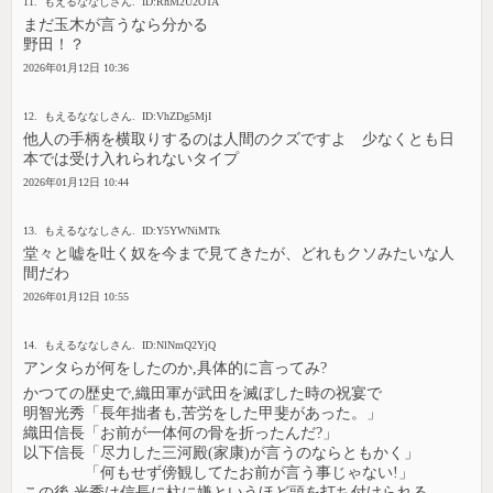
11. もえるななしさん. ID:RhM2U2OTA
まだ玉木が言うなら分かる
野田！？
2026年01月12日 10:36
12. もえるななしさん. ID:VhZDg5MjI
他人の手柄を横取りするのは人間のクズですよ 少なくとも日
本では受け入れられないタイプ
2026年01月12日 10:44
13. もえるななしさん. ID:Y5YWNiMTk
堂々と嘘を吐く奴を今まで見てきたが、どれもクソみたいな人
間だわ
2026年01月12日 10:55
14. もえるななしさん. ID:NlNmQ2YjQ
アンタらが何をしたのか,具体的に言ってみ?
かつての歴史で,織田軍が武田を滅ぼした時の祝宴で
明智光秀「長年拙者も,苦労をした甲斐があった。」
織田信長「お前が一体何の骨を折ったんだ?」
以下信長「尽力した三河殿(家康)が言うのならともかく」
「何もせず傍観してたお前が言う事じゃない!」
この後,光秀は信長に柱に嫌というほど頭を打ち付けられる