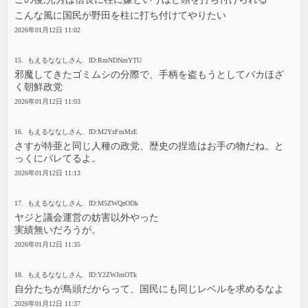
こんな風に国民が野田を柱に打ち付けてやりたい
2026年01月12日 11:02
15. もえるななしさん. ID:RmNDNmYTU
邪魔してきたゴミムシの分際で、手柄を盗もうとしてバカほざ
く朝鮮政党
2026年01月12日 11:03
16. もえるななしさん. ID:M2YzFmMzE
さすが特亜と同じ人種の政党、歴史の捏造はお手の物だね。と
っくにバレてるよ。
2026年01月12日 11:13
17. もえるななしさん. ID:M5ZWQzODk
ヤジと議会運営の妨害以外やった
実績無いだろうが。
2026年01月12日 11:35
18. もえるななしさん. ID:Y2ZWJmOTk
自分たちが鳥頭だからって、国民にも同じレベルを求めるなよ
2026年01月12日 11:37