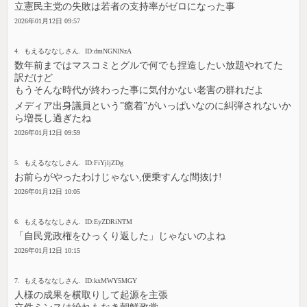
立憲民主党の失敗は若者の支持率がゼロになった事
2026年01月12日 09:57
4. もえるななしさん. ID:dmNGNlNzA
数年前まではマスコミとグルで何でも捏造したい放題やれてた
訳だけど
もうそんな時代が終わった事に気付かない老害の群れだよ
メディア出身議員という”癒着”がいっぱいなのに糾弾されないか
ら増長し過ぎたね
2026年01月12日 09:59
5. もえるななしさん. ID:FiYjljZDg
お前らがやったわけじゃない,便乗すんな間抜け!
2026年01月12日 10:05
6. もえるななしさん. ID:EyZDRiNTM
「自民党政権をひっくり返した」じゃないのよね
2026年01月12日 10:15
7. もえるななしさん. ID:kxMWY5MGY
人様の成果を横取りして起源を主張