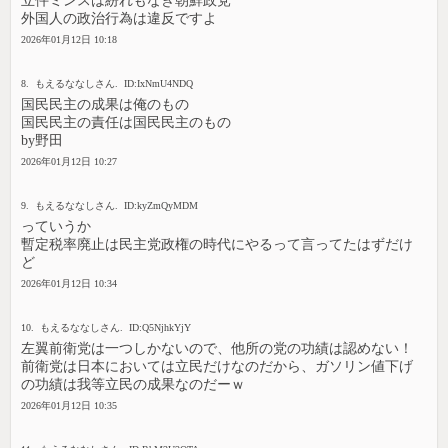
立件ミンスは紛れもなき朝鮮政党
外国人の政治行為は違反ですよ
2026年01月12日 10:18
8. もえるななしさん. ID:IxNmU4NDQ
国民民主の成果は俺のもの
国民民主の責任は国民民主のもの
by野田
2026年01月12日 10:27
9. もえるななしさん. ID:kyZmQyMDM
っていうか
暫定税率廃止は民主党政権の時代にやるって言ってたはずだけ
ど
2026年01月12日 10:34
10. もえるななしさん. ID:Q5NjhkYjY
左翼前衛党は一つしかないので、他所の党の功績は認めない！
前衛党は日本においては立民だけなのだから、ガソリン値下げ
の功績は我等立民の成果なのだーｗ
2026年01月12日 10:35