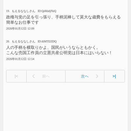
19. もえるななしさん. ID:QzMzdjNzQ
政権与党の足を引っ張り、手柄泥棒して莫大な歳費をもらえる
簡単なお仕事です
2026年01月12日 12:09
20. もえるななしさん. ID:diMTI2ZDQ
人の手柄を横取りかよ、国民がいうならともかく。
こんな売国工作員の立憲共産公明党は日本にはいらない！
2026年01月12日 12:54
|<
前へ
次へ
>|