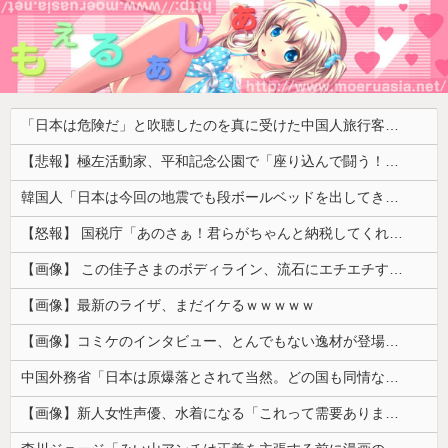
「日本は危険だ」と吹聴したのを真に受けた中国人旅行客、だが代替旅行先が日本ほど安全ではなかった結果……
【悲報】極左活動家、平和記念公園で「座り込んで闘う！」と意気込むも… → 警察に完全排除されてしまう ………
韓国人「日本は今回の地震でも段ボールベッドを出してきたので後進国なのは変わらないようです」
【怒報】 国税庁「あのさぁ！君らがちゃんと納税してくれないとこうなっちゃうけどどうする？！」←これw w w w w w w w
【画像】 この佳子さまのボディライン、流石にエチエチすぎやろ！
【画像】最新のライザ、まだイケるｗｗｗｗｗ
【画像】コミケのインタビュー、とんでもない逸材が登場ｗｗｗｗｗｗ 【Pickup07092041】
中国外務省「日本は原爆落とされて当然。どの国も同情なんかしない」
【画像】新人女性声優、水着になる「これって需要ありますか？」