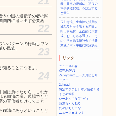
21
表 日本の脅威に「追加の
軍事的選択肢」を設定する
と警告
者＆中国の遺伝子の者の関
国国内に追い出す必要あ
玉川徹氏、生出演で消費税
22
減税反対を主張する河野太
郎氏を絶賛「全面的に大賛
成、おっしゃる通り」 そ
のころ自民党総務会で消費
ワンパターンの行動しワン
減税了承・午後に閣議決定
薄い民族、
23
リンク
ニュースの森
が知ることになるよ。
保守JAPAN
24
Zattoyomiニュース見出しリ
ーダー
2chnavi
特定アジアと日本／情強！良
中国は負けたから、これか
まとめ速報
れる粛清の嵐。現場でとど
いーあんてな(#ﾟｗﾟ)
平の盲信者だけってこと
我無ちゃんねる
だめぽあんてな
ら粛清にあうということと
ニュース★３つ！