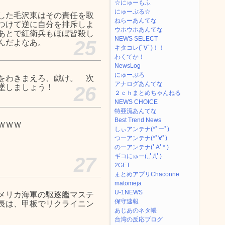
☆にゅーもふ
にゅーぷる☆
した毛沢東はその責任を取
ねらーあんてな
つけて逆に自分を排斥しよ
ウホウホあんてな
あとで紅衛兵もほぼ皆殺し
NEWS SELECT
25
んだよなあ。
キタコレ(ﾟ∀ﾟ)！！
わくてか！
NewsLog
にゅーぷろ
をわきまえろ、戯け。 次
アナログあんてな
墜しましょう！
26
２ｃｈまとめちゃんねる
NEWS CHOICE
特亜流あんてな
Best Trend News
ＷＷＷ
しぃアンテナ(*ﾟーﾟ)
つーアンテナ(*ﾟ∀ﾟ)
のーアンテナ(ﾟAﾟ* )
ギコにゅー(,,ﾟДﾟ)
27
2GET
まとめアプリChaconne
matomeja
U-1NEWS
メリカ海軍の駆逐艦マステ
保守速報
長は、甲板でリクライニン
あじあのネタ帳
台湾の反応ブログ