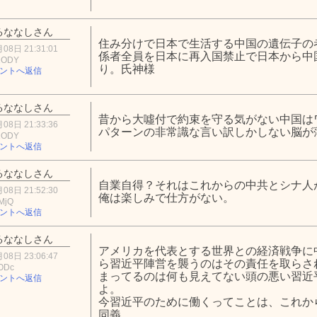
るななしさん
住み分けで日本で生活する中国の遺伝子の
08日 21:31:01
係者全員を日本に再入国禁止で日本から中
2ODY
り。氏神様
ントへ返信
るななしさん
昔から大噓付で約束を守る気がない中国は
08日 21:33:36
パターンの非常識な言い訳しかしない脳が
2ODY
ントへ返信
るななしさん
自業自得？それはこれからの中共とシナ人
08日 21:52:30
俺は楽しみで仕方がない。
MjQ
ントへ返信
るななしさん
アメリカを代表とする世界との経済戦争に
08日 23:06:47
ら習近平陣営を襲うのはその責任を取らさ
ODc
まってるのは何も見えてない頭の悪い習近
ントへ返信
よ。
今習近平のために働くってことは、これか
同義。