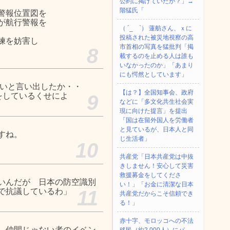
公約に掲げていたが？」→
階猛氏「
警報位置図を
が航行警報を
（ ´_ゝ`） 蓮舫さん、ｘに
投稿された被災地視察の高
練を妨害し
市首相の写真を猛批判「掲
8
載するのを止める人は誰も
いなかったのか」「あまり
にも愕然としています」
悪いと言い出したか・・
【は？】全国知事会、政府
をしているくせによ
9
などに「多文化共生社会実
現に向けた提言」を提出
「国は在留外国人を労働者
と見ているが、日本人と同
すね。
じ生活者」
10
共産党「日本共産党は中抜
きしません！安心して災害
救援募金をしてくださ
いんだが 日本の防空識別
い！」「お金に清潔な日本
で抗議しているわ」
11
共産党だからこそ信頼でき
る！」
赤十字、モロッコへの不法
、仲間じゃない者のイベン