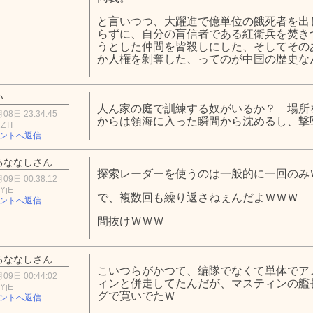
と言いつつ、大躍進で億単位の餓死者を出
らずに、自分の盲信者である紅衛兵を焚き
うとした仲間を皆殺しにした、そしてその
か人権を剝奪した、ってのが中国の歴史な
い
人ん家の庭で訓練する奴がいるか？ 場所
08日 23:34:45
からは領海に入った瞬間から沈めるし、撃
ZTI
ントへ返信
るななしさん
探索レーダーを使うのは一般的に一回のみ
09日 00:38:12
YjE
で、複数回も繰り返さねぇんだよＷＷＷ
ントへ返信
間抜けＷＷＷ
るななしさん
こいつらがかつて、編隊でなくて単体でア
09日 00:44:02
ィンと併走してたんだが、マスティンの艦
YjE
グで寛いでたＷ
ントへ返信