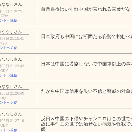
るななしさん
自業自得はいずれ中国が言われる言葉だな
08日 21:07:51
1ODA
ントへ返信
るななしさん
日本政府も中国には断固たる姿勢で挑むべ
08日 21:15:41
hN2Q
ントへ返信
るななしさん
日本は中國に妥協しないで中国軍以上の事
08日 21:23:43
2ODY
ントへ返信
るななしさん
だから中国は信用を失い不信と警戒の対象
08日 21:26:40
NDQ
ントへ返信
るななしさん
反日＆中国の下僕やチャンコロはこの世で
08日 21:27:19
故に事件この世では治せない病気や怪我で
2ODY
師
ントへ返信