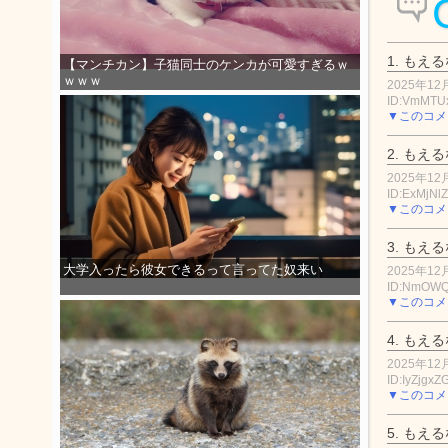
1.
もえる
【マンチカン】子猫同士のケンカが可愛すぎるｗ
ｗｗｗ
2025年12月
ID:VmMT
▼このコメ
2.
もえる
2025年12月
ID:ExMjNlZ
▼このコメ
3.
もえる
大学入ったら彼女できるって言ってた奴来い
2025年12月
ID:NmOW
▼このコメ
4.
もえる
2025年12月
ID:IyZjgxZ
▼このコメ
5.
もえる