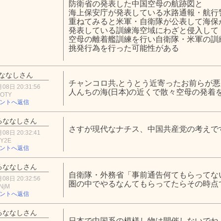
防衛省の発表した中国空母の航跡図と
海上保安庁が発表している水路通報・航行
重ねてみると米軍・自衛隊が公表して海保
発表している訓練海空域にわざと侵入して
空母の離着艦訓練を行い自衛隊・米軍の訓
挑発行為を行った可能性がある
ななしさん
チャンコロ共,とうとう近寄ったお前らが
08日 20:31:56
人んちの海(日本)の近くで散々空母の発着
2OTY
ントへ返信
るななしさん
さすが現代なナチス、中国共産党の考えで
08日 20:32:41
1Y2E
ントへ返信
るななしさん
自衛隊・外務省「事前通告何てもらってな
08日 20:32:56
圏の中でやるなんてもらってたらその時点
NjM
ントへ返信
るななしさん
日本で中国系の模様し物は開催しないでね