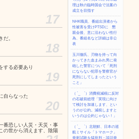
理は秋の臨時国会で法案の
成立を目指す
17
NHK職員、番組出演者から
性被害を受けPTSDに 懇
親会後、意に沿わない性行
きだ。
為、番組名など詳細は非公
18
表
玉川徹氏、刃物を持って向
かってきた血まみれ男に発
砲した警官について「死刑
をする必要あり
にならない犯罪を警察官が
19
死刑にしてしまったという
こと」
（ ´_ゝ`）消費税減税に反対
に自らなった
の石破前総理「実現に向け
20
て検討を加速します、とい
うのが公約。減税しますと
いうのは公約じゃない！」
一番恐しい人災・天災・事
（ ´_ゝ`）北朝鮮、日本の巡
この世から消えます、陰陽
航ミサイル「‌トマホーク」
発射試験を猛批判・談話発