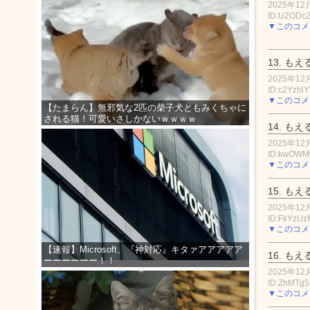
2025年12月
ID:U2ODc
▼このコメ
13.
もえ
2025年12月
ID:c2Yzhl
▼このコメ
【たまらん】無邪気な2匹の柴子犬ともみくちゃに
される猫！可愛いさしかないｗｗｗｗ
14.
もえ
2025年12月
ID:kwOW
▼このコメ
15.
もえ
2025年12月
ID:FkYzU
▼このコメ
【速報】Microsoft、『神対応』キタァアアアアア
16.
もえ
ーーーーーー！！
2025年12月
ID:ZhMTg5
▼このコメ