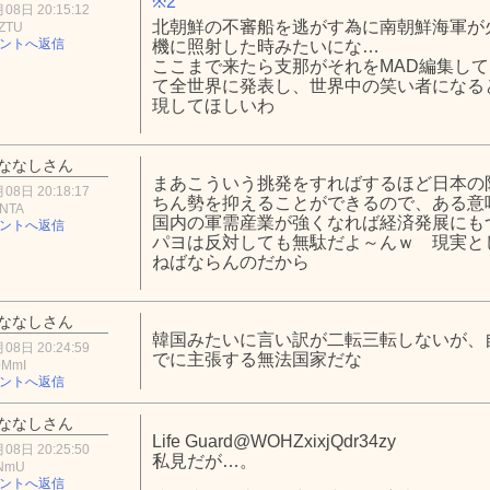
※2
08日 20:15:12
北朝鮮の不審船を逃がす為に南朝鮮海軍が
hZTU
ントへ返信
機に照射した時みたいにな…
ここまで来たら支那がそれをMAD編集して
て全世界に発表し、世界中の笑い者になる
現してほしいわ
ななしさん
まあこういう挑発をすればするほど日本の
08日 20:18:17
ちん勢を抑えることができるので、ある意
xNTA
国内の軍需産業が強くなれば経済発展にも
ントへ返信
パヨは反対しても無駄だよ～んｗ 現実と
ねばならんのだから
ななしさん
韓国みたいに言い訳が二転三転しないが、
08日 20:24:59
でに主張する無法国家だな
0MmI
ントへ返信
ななしさん
Life Guard@WOHZxixjQdr34zy
08日 20:25:50
私見だが…。
4NmU
ントへ返信