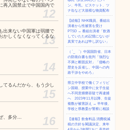
移民（約2,000人）にパ
に再入国禁止で中国国内で
ン、牛乳、ビスケット、ツ
12
ナ缶など大規模な物資配布
【続報】NHK職員、番組出
演者から性被害を受け
も出来ない中国軍は弱腰で
PTSD → 番組出演者「飲酒
おかしくなくなってくるな
13
していたため記憶にないが
真実であれば申し訳ない」
（ ´_ゝ`）中国国防省、日本
の防衛白書を批判「強烈な
不満と断固反対」「侵略の
14
歴史を反省し、中国への内
政干渉をやめろ」
県立中学校で働くフィリピ
してるんだから、もう少し
ン国籍、授業中に女子生徒
15
へ不同意猥褻容疑で再逮捕
へ 2023年11月以降、生徒
複数が被害訴え → 半年後、
学校と県教委が警察に相談
ぜ、多分…
16
【速報】飲食料品 消費税減
税の方針を閣議決定、来年
4月から2年間1％に 高市総