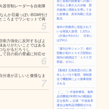
景に首相の財務省への強い
不信と人事介入の示唆 歴
火器管制レーダーを自衛隊
代政権に増税を主導してき
た財務省、高市内閣に完全
なんか荘厳っぽいBGM付け
敗北
ところまでワンセットで再
5
海外の刑務所に収監されて
いる韓国人急増、1,325人
（詐偽が4分の1） 日本に
は254人
防衛力強化に反対するぱよ
味ありがたいことではある
「週刊少年ジャンプ」発行
つながるだろうし
部数が初の１００万部割れ
して目の前の脅威に対応せ
6
国内の紙雑誌で「１００万
部超」ゼロに
【動画】広島慰霊の日に発
生したパヨク集団、強制退
自分達が正しいと傲慢なま
去で機動隊により無事排除
7
される
（ ´_ゝ`）中道幹事長、食料
品消費税2年間1%の閣議決
定を批判 → 記者「中道改革
連合は食料品消費税ゼロを