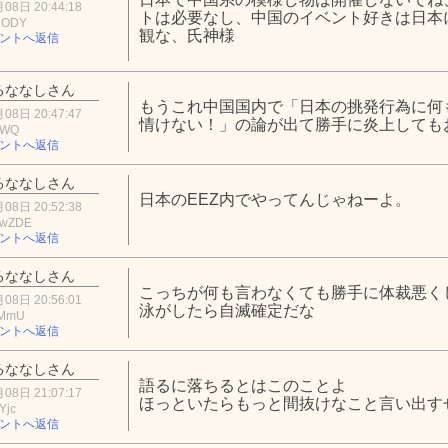
08日 20:44:18
トは必要なし、中国のイベント好きは日本
2ODY
観な、氏神様
ントへ返信
るななしさん
もうこれ中国国内で「日本の挑発行為に何
08日 20:47:47
情けない！」の論が出て勝手に炎上しても
YWQ
ントへ返信
るななしさん
日本のEEZ内でやってんじゃねーよ。
08日 20:52:38
MwZDE
ントへ返信
るななしさん
こっちが何も言わなくても勝手に体裁悪く
08日 20:56:01
泳がしたら自滅確定だな
zMmU
ントへ返信
るななしさん
語るに落ちるとはこのことよ
08日 21:07:17
ほっといたらもっと間抜けなこと言い出す
Yjc
ントへ返信