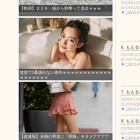
2025年12月
ID:U4YzZ
【動画】タヌキ、猫から餌奪って逃走ｗｗｗ
▼このコメ
6.
もえる
2025年12月
ID:Y4YTU
▼このコメ
賃貸で1番譲れない条件ｗｗｗｗｗｗｗｗｗｗｗｗ
ｗｗｗｗｗｗｗ
7.
もえる
2025年12月
ID:ZhZmQ
▼このコメ
8.
もえる
2025年12月
ID:c3OTc
【超速報】未婚の男達に『朗報』キタァアアアア
▼このコメ