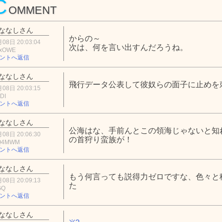
C
OMMENT
ななしさん
からの～
08日 20:03:04
次は、何を言い出すんだろうね。
UxOWE
ントへ返信
ななしさん
飛行データ公表して彼奴らの面子に止めを
08日 20:03:15
DI
ントへ返信
ななしさん
公海はな、手前んとこの領海じゃないと知
08日 20:06:30
の首狩り蛮族が！
Q4MWM
ントへ返信
ななしさん
もう何言っても説得力ゼロですな、色々と
08日 20:09:13
た
GQ
ントへ返信
ななしさん