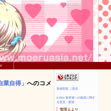
ok
自業自得」
へのコメ
首相官邸 ご意見
e-Gov 各府省への政策に関す
る意見・要望
管理人より