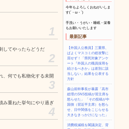
今年もよろしくおねがいしま
す(´・ω・`)
手洗い・うがい・睡眠・栄養
1
もお願いいたします
最新記事
【外国人公務員】三重県、
刺してやったらどうだ
ぱよくマスコミの総攻撃に
2
屈せず！「県民対象アンケ
ート『外国人の職員採用を
続けるべきか』は差別に該
当しない」結果を公表する
れ、何でも私物化する未開
方針
3
森山前幹事長が暴露「高市
総理のSNS投稿が習主席を
怒らせた」 「その投稿が中
積み重ねた挙句にやり過ぎ
国側（習近平主席）を怒ら
4
せ、日中関係をこじらせる
大きなきっかけになった」
消費税減税を閣議決定、背