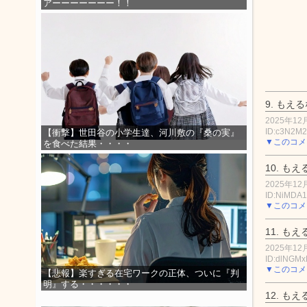
アーーーーーーー！！
9.
もえる
2025年12月
ID:c3N2M
【衝撃】世田谷の小学生達、河川敷の『桑の実』
▼このコメ
を食べた結果・・・・
10.
もえ
2025年12月
ID:NiMDA
▼このコメ
11.
もえ
2025年12月
ID:dlNGMx
▼このコメ
【悲報】楽すぎる在宅ワークの正体、ついに『判
明』する・・・・・・
12.
もえ