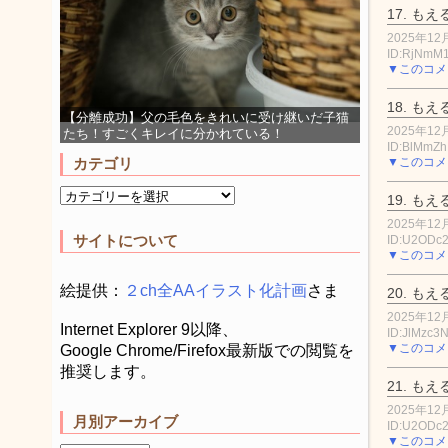
17.
もえ
2025年12月
ID:RjNmM
▼このコメ
18.
もえ
【分離成功】父の毛色をきれいに受け継いだ子猫
2025年12月
たち！すごくキレイに分かれている！
ID:BlMmZ
▼このコメ
カテゴリ
19.
もえ
2025年12月
サイトについて
ID:U2ODc
▼このコメ
絵提供：
２ch全AAイラスト化計画
さま
20.
もえ
2025年12月
Internet Explorer 9以降、
ID:JlMzc3
▼このコメ
Google Chrome/Firefox最新版での閲覧を
推奨します。
21.
もえ
2025年12月
月別アーカイブ
ID:U2ODc
▼このコメ