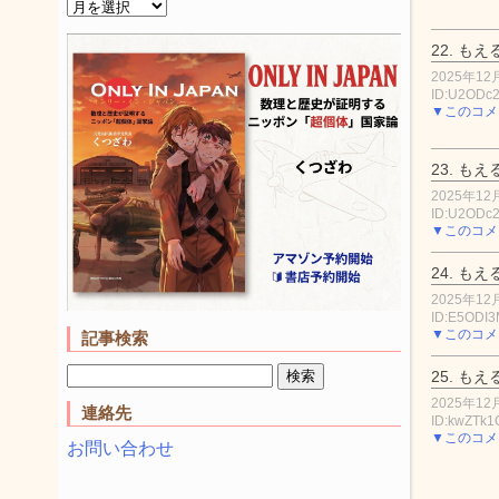
22.
もえ
2025年12月
ID:U2ODc
▼このコメ
23.
もえ
2025年12月
ID:U2ODc
▼このコメ
24.
もえ
2025年12月
ID:E5ODI3
▼このコメ
記事検索
25.
もえ
2025年12月
連絡先
ID:kwZTk1
▼このコメ
お問い合わせ