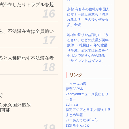
法滞在したりトラブルを起
16
京都 有名寺の住職が中国人
にマナー違反注意も「消さ
れるよ？」その後なぜか火
災、全焼
ら、不法滞在者は全員追い
地域の祭りや盆踊りに「う
17
るさい」などの抗議が例年
数件 → 札幌は20年で盆踊
り半減、金沢では音楽をイ
ヤホンで聞きながら踊る
ると人種問わず不法滞在者
「サイレント盆ダンス」
18
リンク
ニュースの森
保守JAPAN
Zattoyomiニュース見出しリ
ぞ
ーダー
ら永久国外追放
2chnavi
国可能
特定アジアと日本／情強！良
まとめ速報
いーあんてな(#ﾟｗﾟ)
19
我無ちゃんねる