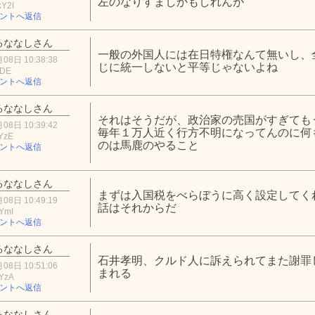
左のなりすましかもしれんが
Y2I
ントへ返信
るななしさん
一般の外国人には在日特権なんて無いし、
08日 10:38:38
じに統一しないと平等じゃないよね
NDE
ントへ返信
るななしさん
それはそうだが、政治家の売国がすぎても
08日 10:39:42
毎年１万人近く行方不明になってんのに何
YzE
のは馬鹿のやること
ントへ返信
るななしさん
まずは入国税をべらぼうに高く設定してく
08日 10:49:19
話はそれからだ
YmI
ントへ返信
るななしさん
石井孝明、クルド人に訴えられてまた謝罪
08日 10:51:06
まれる
YzA
ントへ返信
るななしさん