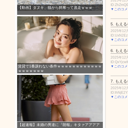
2025年12月
ID:ZhZmQ
【動画】タヌキ、猫から餌奪って逃走ｗｗｗ
▼このコメ
5.
もえる
2025年12月
ID:UxN2E
▼このコメ
6.
もえる
2025年12月
ID:QxYjcw
賃貸で1番譲れない条件ｗｗｗｗｗｗｗｗｗｗｗｗ
▼このコメ
ｗｗｗｗｗｗｗ
7.
もえる
2025年12月
ID:lhNjE2
▼このコメ
【超速報】未婚の男達に『朗報』キタァアアアア