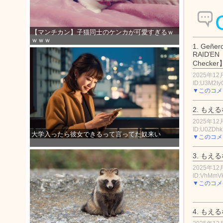
【マンチカン】子猫同士のケンカが可愛すぎるｗ
ｗｗｗ
1.
Gеñеrα
RАIDΈΝ
2025年12月
ID:U3M2Iy
▼このコメ
2.
もえる
2025年12月
ID:U0ZDh
大学入ったら彼女できるって言ってた奴来い
▼このコメ
3.
もえる
2025年12月
ID:VhMmV
▼このコメ
4.
もえる