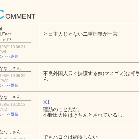
C
OMMENT
Ι
【Fасt
と日本人じゃない二重国籍が一言
Chесkеr】 ✊🚩י
08日 10:06:21
OWI
ントへ返信
ななしさん
不良外国人云々擁護する奴(マスゴミ)は相
08日 10:06:29
ん
kYWY
ントへ返信
ななしさん
※1
08日 10:10:12
蓮舫のことだな。
kYjQ
ントへ返信
小野田大臣はきちんとされているし。
ななしさん
でもパヨクは納得しない