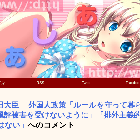
紹介
RSS
Twitter
Facebo
田大臣 外国人政策「ルールを守って暮
風評被害を受けないように」「排外主義
はない」
へのコメント