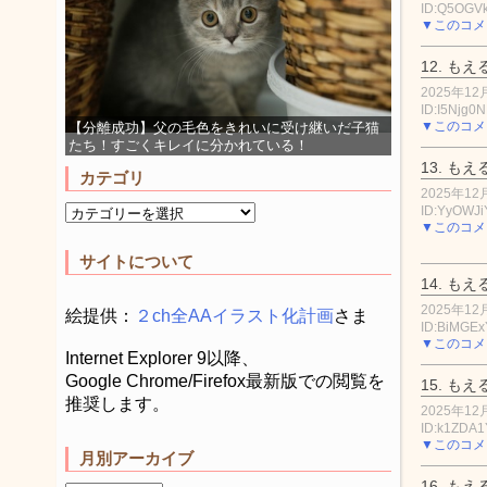
ID:Q5OGVk
▼このコメ
12.
もえ
2025年12月
ID:I5Njg0
▼このコメ
【分離成功】父の毛色をきれいに受け継いだ子猫
たち！すごくキレイに分かれている！
13.
もえ
カテゴリ
2025年12月
ID:YyOWJi
▼このコメ
サイトについて
14.
もえ
2025年12月
絵提供：
２ch全AAイラスト化計画
さま
ID:BiMGEx
▼このコメ
Internet Explorer 9以降、
Google Chrome/Firefox最新版での閲覧を
15.
もえ
推奨します。
2025年12月
ID:k1ZDA1
▼このコメ
月別アーカイブ
16.
もえ