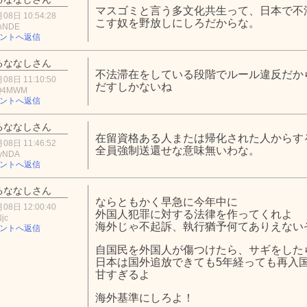
マスゴミと言う多文化共生って、日本で不
08日 10:54:28
こす奴を野放しにしろだからな。
hNDE
ントへ返信
るななしさん
不法滞在をしている段階でルール違反だか
08日 11:10:50
だすしかないね
Q4MWM
ントへ返信
るななしさん
在留資格ある人または帰化された人からす
08日 11:46:52
全員強制送還せな意味無いわな。
yNDA
ントへ返信
るななしさん
ならともかく早急に今年中に
08日 12:00:40
外国人犯罪に対する法律を作ってくれよ
jc
海外じゃ不起訴、執行猶予何てありえない
ントへ返信
自国民を外国人が傷つけたら、サギをした
日本は国外追放できても5年経っても再入
甘すぎるよ
海外基準にしろよ！