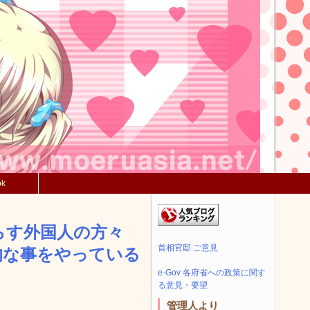
ok
らす外国人の方々
首相官邸 ご意見
的な事をやっている
e-Gov 各府省への政策に関す
る意見・要望
管理人より