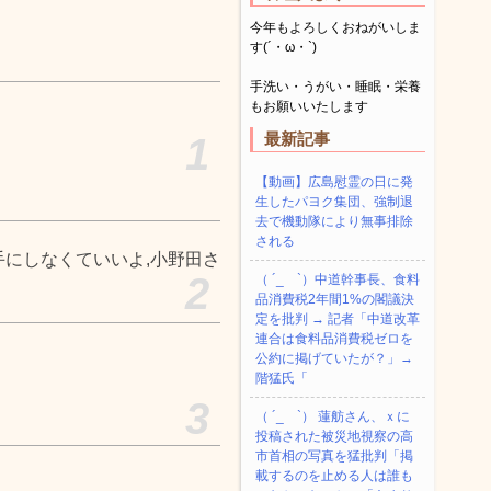
今年もよろしくおねがいしま
す(´・ω・`)
手洗い・うがい・睡眠・栄養
もお願いいたします
最新記事
1
【動画】広島慰霊の日に発
生したパヨク集団、強制退
去で機動隊により無事排除
される
手にしなくていいよ,小野田さ
2
（ ´_ゝ`）中道幹事長、食料
品消費税2年間1%の閣議決
定を批判 → 記者「中道改革
連合は食料品消費税ゼロを
公約に掲げていたが？」→
階猛氏「
3
（ ´_ゝ`） 蓮舫さん、ｘに
投稿された被災地視察の高
市首相の写真を猛批判「掲
載するのを止める人は誰も