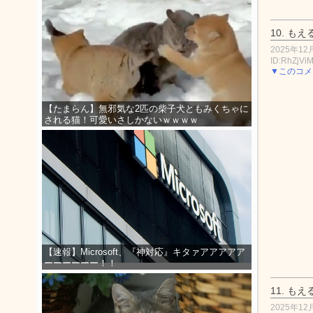
10.
もえ
2025年12月
ID:RhZjVi
▼このコメ
【たまらん】無邪気な2匹の柴子犬ともみくちゃに
される猫！可愛いさしかないｗｗｗｗ
【速報】Microsoft、『神対応』キタァアアアアア
ーーーーーー！！
11.
もえ
2025年12月