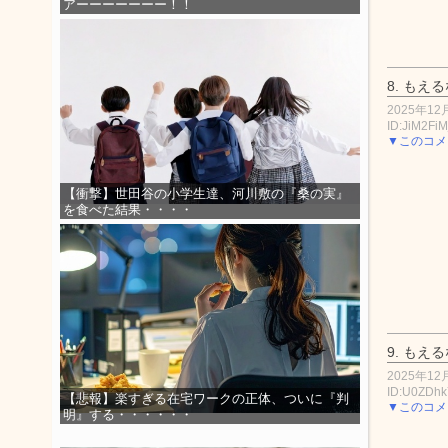
アーーーーーーー！！
8.
もえる
2025年12月
ID:JiM2Fi
▼このコメ
【衝撃】世田谷の小学生達、河川敷の『桑の実』
を食べた結果・・・・
9.
もえる
2025年12月
ID:U0ZDh
【悲報】楽すぎる在宅ワークの正体、ついに『判
▼このコメ
明』する・・・・・・