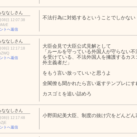
るななしさん
不法行為に対処するということでしかない
08日 12:07:38
iMzE
ントへ返信
るななしさん
大臣会見で大臣公式見解として
08日 12:17:18
「ルールを守っている外国人が守らない不
hZWQ
を受けている、不法外国人を擁護するカス
ントへ返信
外主義者だ」
をもう言い放っていいと思うよ
全閣僚も聞かれたら言い返すテンプレにす
カスゴミを追い詰めろ
るななしさん
小野田紀美大臣、制度の抜け穴をどんどん
08日 12:17:48
wZjE
ントへ返信