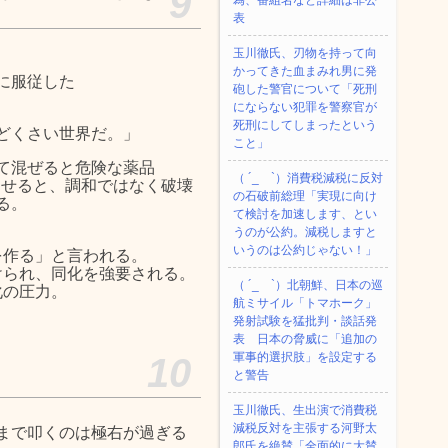
9
為、番組名など詳細は非公
表
玉川徹氏、刃物を持って向
かってきた血まみれ男に発
に服従した
砲した警官について「死刑
にならない犯罪を警察官が
死刑にしてしまったという
どくさい世界だ。」
こと」
て混ぜると危険な薬品
（ ´_ゝ`）消費税減税に反対
わせると、調和ではなく破壊
の石破前総理「実現に向け
る。
て検討を加速します、とい
うのが公約。減税しますと
いうのは公約じゃない！」
を作る」と言われる。
けられ、同化を強要される。
（ ´_ゝ`）北朝鮮、日本の巡
化の圧力。
航ミサイル「‌トマホーク」
発射試験を猛批判・談話発
表 日本の脅威に「追加の
軍事的選択肢」を設定する
10
と警告
玉川徹氏、生出演で消費税
減税反対を主張する河野太
まで叩くのは極右が過ぎる
郎氏を絶賛「全面的に大賛