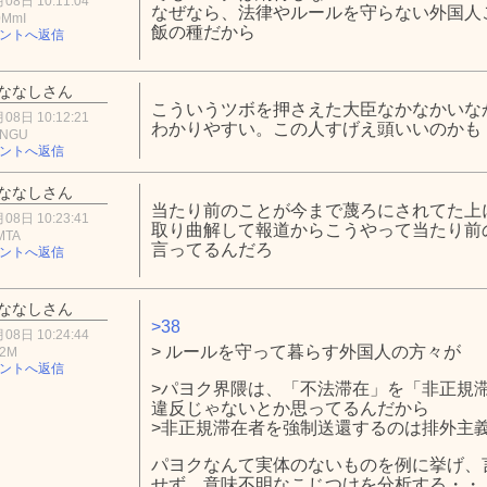
08日 10:11:04
なぜなら、法律やルールを守らない外国人
0MmI
飯の種だから
ントへ返信
ななしさん
こういうツボを押さえた大臣なかなかいな
08日 10:12:21
わかりやすい。この人すげえ頭いいのかも
zNGU
ントへ返信
ななしさん
当たり前のことが今まで蔑ろにされてた上
08日 10:23:41
取り曲解して報道からこうやって当たり前
MTA
言ってるんだろ
ントへ返信
ななしさん
>38
08日 10:24:44
> ルールを守って暮らす外国人の方々が
Y2M
ントへ返信
>パヨク界隈は、「不法滞在」を「非正規
違反じゃないとか思ってるんだから
>非正規滞在者を強制送還するのは排外主
パヨクなんて実体のないものを例に挙げ、
せず、意味不明なこじつけを分析する・・