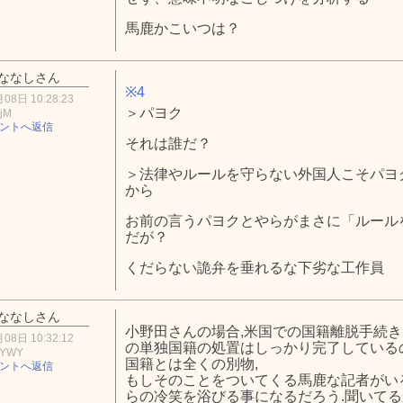
馬鹿かこいつは？
ななしさん
※4
08日 10:28:23
＞パヨク
MjM
ントへ返信
それは誰だ？
＞法律やルールを守らない外国人こそパヨ
から
お前の言うパヨクとやらがまさに「ルール
だが？
くだらない詭弁を垂れるな下劣な工作員
ななしさん
小野田さんの場合,米国での国籍離脱手続き
08日 10:32:12
の単独国籍の処置はしっかり完了しているの
kYWY
国籍とは全くの別物,
ントへ返信
もしそのことをついてくる馬鹿な記者がい
らの冷笑を浴びる事になるだろう.聞いてる