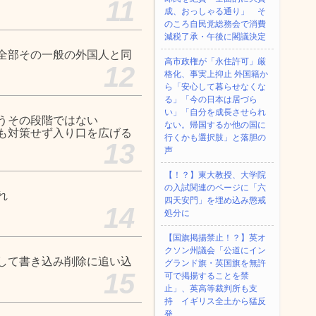
11
成、おっしゃる通り」 そ
のころ自民党総務会で消費
減税了承・午後に閣議決定
全部その一般の外国人と同
高市政権が「永住許可」厳
12
格化、事実上抑止 外国籍か
ら「安心して暮らせなくな
る」「今の日本は居づら
い」「自分を成長させられ
うその段階ではない
ない。帰国するか他の国に
も対策せず入り口を広げる
行くかも選択肢」と落胆の
13
声
【！？】東大教授、大学院
の入試関連のページに「六
れ
四天安門」を埋め込み懲戒
14
処分に
【国旗掲揚禁止！？】英オ
クソン州議会「公道にイン
して書き込み削除に追い込
グランド旗・英国旗を無許
15
可で掲揚することを禁
止」、英高等裁判所も支
持 イギリス全土から猛反
発