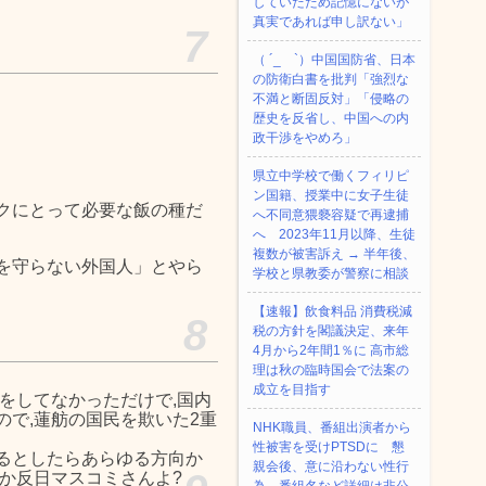
していたため記憶にないが
真実であれば申し訳ない」
7
（ ´_ゝ`）中国国防省、日本
の防衛白書を批判「強烈な
不満と断固反対」「侵略の
歴史を反省し、中国への内
政干渉をやめろ」
県立中学校で働くフィリピ
ン国籍、授業中に女子生徒
クにとって必要な飯の種だ
へ不同意猥褻容疑で再逮捕
へ 2023年11月以降、生徒
複数が被害訴え → 半年後、
を守らない外国人」とやら
学校と県教委が警察に相談
【速報】飲食料品 消費税減
8
税の方針を閣議決定、来年
4月から2年間1％に 高市総
理は秋の臨時国会で法案の
成立を目指す
をしてなかっただけで,国内
で,蓮舫の国民を欺いた2重
NHK職員、番組出演者から
性被害を受けPTSDに 懇
るとしたらあらゆる方向か
親会後、意に沿わない性行
か反日マスコミさんよ?