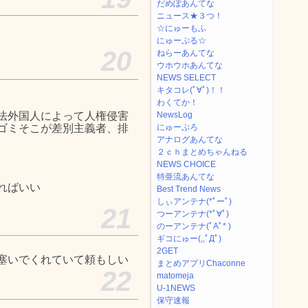
だめぽあんてな
ニュース★３つ！
☆にゅーもふ
にゅーぷる☆
20
ねらーあんてな
ウホウホあんてな
NEWS SELECT
キタコレ(ﾟ∀ﾟ)！！
わくてか！
法外国人によって人権侵害
NewsLog
ゴミそこが差別主義者、排
にゅーぷろ
アナログあんてな
２ｃｈまとめちゃんねる
NEWS CHOICE
特亜流あんてな
ればいい
Best Trend News
しぃアンテナ(*ﾟーﾟ)
21
つーアンテナ(*ﾟ∀ﾟ)
のーアンテナ(ﾟAﾟ* )
ギコにゅー(,,ﾟДﾟ)
2GET
塞いでくれていて頼もしい
まとめアプリChaconne
22
matomeja
U-1NEWS
保守速報