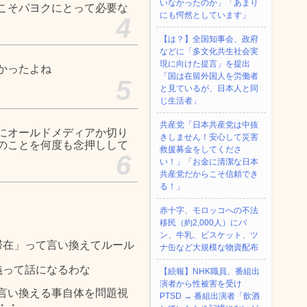
いなかったのか」「あまり
こそパヨクにとって必要な
にも愕然としています」
4
【は？】全国知事会、政府
などに「多文化共生社会実
現に向けた提言」を提出
かったよね
「国は在留外国人を労働者
5
と見ているが、日本人と同
じ生活者」
共産党「日本共産党は中抜
にオールドメディアか切り
きしません！安心して災害
のことを何度も念押しして
救援募金をしてくださ
6
い！」「お金に清潔な日本
共産党だからこそ信頼でき
る！」
赤十字、モロッコへの不法
移民（約2,000人）にパ
ン、牛乳、ビスケット、ツ
滞在」って言い換えてルール
ナ缶など大規模な物資配布
義って話になるわな
【続報】NHK職員、番組出
演者から性被害を受け
言い換える事自体を問題視
PTSD → 番組出演者「飲酒
・・