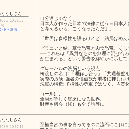
るななしさん
自分達じゃなく、
08日 10:32:58
日本人が作った日本の法律に従う＝日本人
MTg
と考えるから、こうなったんだよ。
ントへ返信
「世界は多様性を語るけれど、結局はめん
ピラニアと鮎、草食恐竜と肉食恐竜、そし
──これらは「異質なものを無理に混ぜ合
が生まれる」という警告を鮮やかに示して
グローバルの洗脳という視点
橋渡しの名目: 「理解し合う」「共通基盤
実際の危険: 強者の価値観が弱者に押し付
洗脳の構造: 多様性の尊重ではなく、均質
ゴールは、
全員が等しく貧乏になる世界。
財産も機会（縁）も全て均等に。
るななしさん
至極当然の事を言ってるのに流石にこれに
08日 10:37:17