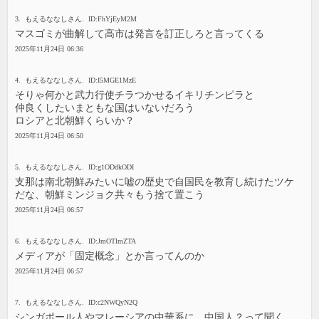
3. もえるななしさん. ID:FhYjEyM2M
マスゴミが曲解して高市は発言を訂正しろと言ってくる
2025年11月24日 06:36
4. もえるななしさん. ID:I5MGE1MzE
そりゃ何かと武力行使チラつかせるイキリチンピラと
仲良くしたいまともな国はいないだろう
ロシアと北朝鮮くらいか？
2025年11月24日 06:50
5. もえるななしさん. ID:g1ODdkODI
支那は南北朝鮮みたいに嘘の歴史で自国民を教育し続けたツケ
だな、朝鮮ミンジョク共々もう捨て置こう
2025年11月24日 06:57
6. もえるななしさん. ID:JmOTlmZTA
メディアが「固定概念」とか言ってんのか
2025年11月24日 06:57
7. もえるななしさん. ID:c2NWQyN2Q
シンガポール人やマレーシアの中華系に、中国人？って聞く