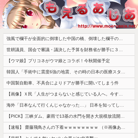
強風で欄干が全面的に倒壊した中国の橋、倒壊した欄干の破片を調べると凄まじい事実が発覚して……
世耕議員、国会で審議・議決した予算を財務省が勝手に３兆円動かしていると指摘・問題視
【ウマ娘】プリコネがウマ娘とコラボ！今秋開催予定
韓国人「手術中に震度6強の地震、その時の日本の医療スタッフたちの姿をご覧ください」→「マジで鳥肌立った」「こういう姿は韓国も見習わないと」「あん...
中国製自動車、不具合によりドアが勝手に開いてしまう件
【画像】Ｘ民「人生がつまらないと感じている人へ。今すぐ『これ』をやってください。」6.9万いいね
海外「日本なんて行くんじゃなかった…」 日本を知ってしまったディズニー信者、帰国後『本家』に失望する事態に
【PICK】三峡ダム、豪雨で13基の水門を開き大規模放流開始か 下流の工場地帯に洪水流入で崩壊はじまる
【速報】 齋藤飛鳥さんの下着ｗｗｗｗｗｗｗｗ （※画像あり）