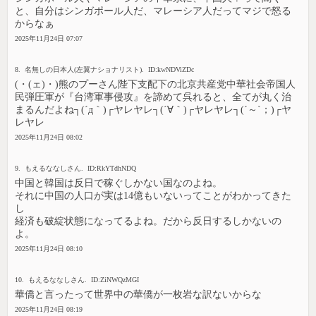
と、自分はシンガポール人だ、マレーシア人だってマジで怒る
からなぁ
2025年11月24日 07:07
8. 名無しの日本人(左翼ナショナリスト). ID:kwNDViZDc
(・(ェ)・)熊のプーさん陛下支配下の北京共産党中華社会帝国人
民弾圧軍が『台湾軍事侵攻』を諦めて呉れると、全てが丸く治
まるんだよね┐(´д｀)┌ヤレヤレ┐(´∀｀)┌ヤレヤレ┐(´～`；)┌ヤ
レヤレ
2025年11月24日 08:02
9. もえるななしさん. ID:RkYTdhNDQ
中国と韓国は反日で稼ぐしかない国なのよね。
それに中国の人口が実は14億もいないってことがわかってきた
し
経済も破綻状態になってるよね。だから反日するしかないの
よ。
2025年11月24日 08:10
10. もえるななしさん. ID:ZiNWQzMGI
華僑と言ったって世界中の華僑が一枚岩な訳ないからな
2025年11月24日 08:19