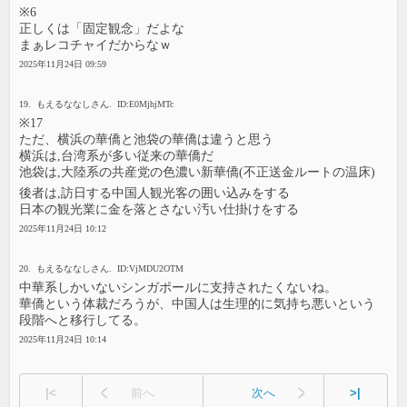
※6
正しくは「固定観念」だよな
まぁレコチャイだからなｗ
2025年11月24日 09:59
19. もえるななしさん. ID:E0MjhjMTc
※17
ただ、横浜の華僑と池袋の華僑は違うと思う
横浜は,台湾系が多い従来の華僑だ
池袋は,大陸系の共産党の色濃い新華僑(不正送金ルートの温床)
後者は,訪日する中国人観光客の囲い込みをする
日本の観光業に金を落とさない汚い仕掛けをする
2025年11月24日 10:12
20. もえるななしさん. ID:VjMDU2OTM
中華系しかいないシンガポールに支持されたくないね。
華僑という体裁だろうが、中国人は生理的に気持ち悪いという
段階へと移行してる。
2025年11月24日 10:14
|<
前へ
次へ
>|