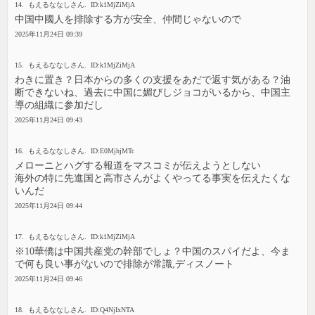
14. もえるななしさん. ID:k1MjZiMjA
中国中國人を排除する方が安全、仲間じゃないので
2025年11月24日 09:39
15. もえるななしさん. ID:k1MjZiMjA
わきに置き？日本からの多くの支援をあだで返す気がある？油
断できないね、過去に中国に媚びしジョコがいるから、中国主
導の組織に参加だし
2025年11月24日 09:43
16. もえるななしさん. ID:E0MjhjMTc
メローニとハグする報道をマスコミが伝えようとしない
海外の特に先進国と高市さんがよくやってる事実を伝えたくな
いんだ
2025年11月24日 09:44
17. もえるななしさん. ID:k1MjZiMjA
※10華僑は中国共産党の幹部でしょ？中国のスパイだよ、今ま
で何も良い事がないので排除が常識,ディスノート
2025年11月24日 09:46
18. もえるななしさん. ID:Q4NjIxNTA