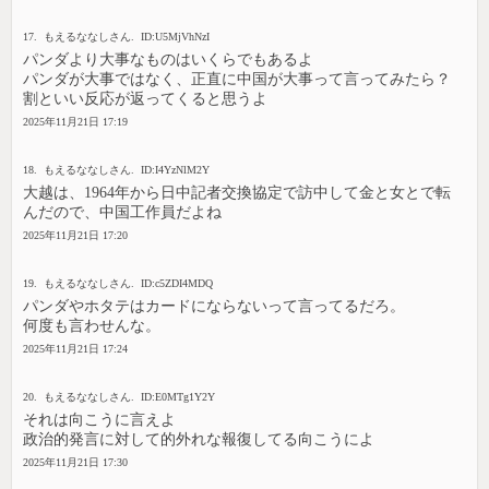
17. もえるななしさん. ID:U5MjVhNzI
パンダより大事なものはいくらでもあるよ
パンダが大事ではなく、正直に中国が大事って言ってみたら？
割といい反応が返ってくると思うよ
2025年11月21日 17:19
18. もえるななしさん. ID:I4YzNlM2Y
大越は、1964年から日中記者交換協定で訪中して金と女とで転
んだので、中国工作員だよね
2025年11月21日 17:20
19. もえるななしさん. ID:c5ZDI4MDQ
パンダやホタテはカードにならないって言ってるだろ。
何度も言わせんな。
2025年11月21日 17:24
20. もえるななしさん. ID:E0MTg1Y2Y
それは向こうに言えよ
政治的発言に対して的外れな報復してる向こうによ
2025年11月21日 17:30