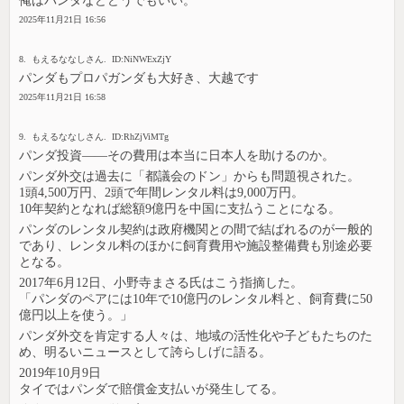
俺はパンダなどどうでもいい。
2025年11月21日 16:56
8. もえるななしさん. ID:NiNWExZjY
パンダもプロパガンダも大好き、大越です
2025年11月21日 16:58
9. もえるななしさん. ID:RhZjViMTg
パンダ投資――その費用は本当に日本人を助けるのか。
パンダ外交は過去に「都議会のドン」からも問題視された。
1頭4,500万円、2頭で年間レンタル料は9,000万円。
10年契約となれば総額9億円を中国に支払うことになる。
パンダのレンタル契約は政府機関との間で結ばれるのが一般的
であり、レンタル料のほかに飼育費用や施設整備費も別途必要
となる。
2017年6月12日、小野寺まさる氏はこう指摘した。
「パンダのペアには10年で10億円のレンタル料と、飼育費に50
億円以上を使う。」
パンダ外交を肯定する人々は、地域の活性化や子どもたちのた
め、明るいニュースとして誇らしげに語る。
2019年10月9日
タイではパンダで賠償金支払いが発生してる。