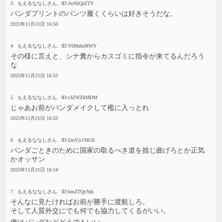
3. もえるななしさん. ID:JmNjQzZTY
パンダプリントのパンツ履くくらいは好きそうだな。
2025年11月21日 16:50
4. もえるななしさん. ID:Y0MzhiMWY
その様に言えと、シナ糞からカスゴミに指令が来てるんだろう
な
2025年11月21日 16:53
5. もえるななしさん. ID:c3ZWZhMDM
じゃあお前がパンダメイクして檻に入っとれ
2025年11月21日 16:53
6. もえるななしさん. ID:ZmYjc1MGE
パンダごときのために国家の取るべき道を捻じ曲げろとか正気
かオッサン
2025年11月21日 16:54
7. もえるななしさん. ID:hmZTQyNjk
そんなに見たければお前が勝手に渡航しろ。
そして人質外交にでも何でも協力してくるがいい。