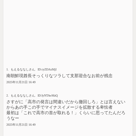
1. もえるななしさん. ID:cyZDAxMjI
南朝鮮現酋長そっくりなツラして支那迎合なお前が残念
2025年11月21日 16:49
2. もえるななしさん. ID:IyNTAwMzQ
さすがに「高市の発言は間違いだから撤回しろ」とは言えない
からあの手この手でマイナスイメージを拡散する卑怯者
最初は「これで高市の首が取れる！」くらいに思ってたんだろ
うなー
2025年11月21日 16:49