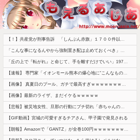
【！】共産党が刑事告訴 「しんぶん赤旗」１７００件以上の虚偽購読申し込み 「厳重な処罰を求める」
「こんな事になるんやから強制置き配は止めておくべき」とユーザーがドン引き、UberEatsが導入した強制置き配が起こしたのは……
「丘の上で『転がれ』と命じて、手を離すだけでいい」1975年、ただの石を箱に入れて売った男の話
【速報】 専門家「イオンモール熊本の爆心地に”こんなもの”があったんだけど…」
【画像】 真夏日のプール、ガチで最高すぎｗｗｗｗｗｗｗｗｗｗ
【画像】最新のライザ、まだイケるｗｗｗｗｗ
【悲報】被災地女性、旦那の行動にブチ切れ「赤ちゃんのミルクを勝手に別の女に譲った。離婚するつもりです」これ誰が悪いの？？？？
【GIF動画】宮城の可愛すぎるチアさん、甲子園で発見される
【朗報】Amazonで「GANTZ」が全巻100円ｗｗｗｗｗｗｗｗｗｗ