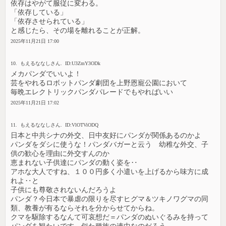
依存はやがて服従に変わる。
「依存している」
「依存させられている」
と感じたら、その場を離れることが正解。
2025年11月21日 17:00
10. もえるななしさん. ID:U3ZmY3ODk
メカパンダでいいよ！
芸をやれるロボットパンダ劇団を上野恩寵公園において
毎晩エレクトリックパンダパレードでもやればいい
2025年11月21日 17:02
11. もえるななしさん. ID:VlOTViODQ
日本と中共シナの外交、日中友好にパンダが関係あるのかよ
パンダをダシに使うな！パンダバガーと云う 幼稚な外交、子
供の歓心を理由に外交すんのか
恵まれない子供達にパンダの動く姿を‥
アホな大人ですね、１００円多く小遣いを上げるから味方に成
れよ‥と
子供にも尊敬されないんだろうよ
パンダ？今日本で暴虐の限りを尽すヒグマ＆ツキノワグマの同
類、教養が有るならそれを分からせてからね。
クマを駆除するなんて可哀想だ＝パンダのぬいぐるみを持って