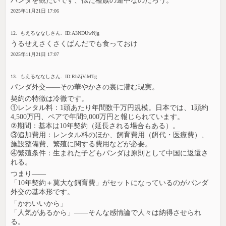
パンダを観たいです、似た種族の連中なのだろう。
2025年11月21日 17:06
12. もえるななしさん. ID:A3NDUwNjg
うるせえさくさくぱんだでも食っておけ
2025年11月21日 17:07
13. もえるななしさん. ID:RhZjViMTg
パンダ外交――その華やかさの裏に潜む現実。
契約の特徴は冷徹です。
①レンタル料：1頭あたり年間数千万円規模。日本では、1頭約
4,500万円、ペアで年間9,000万円と報じられています。
②期間：基本は10年契約（延長される場合もある）。
③追加費用：レンタル料のほか、飼育費用（餌代・医療費）、
施設整備費、繁殖に関する費用などが必要。
④繁殖条件：生まれた子どもパンダは原則として中国に返還さ
れる。
つまり――
「10年契約＋莫大な飼育費」がセットになっているのがパンダ
外交の基本形です。
「かわいいから」
「人気があるから」――そんな感情論で人々は納得させられ
る。