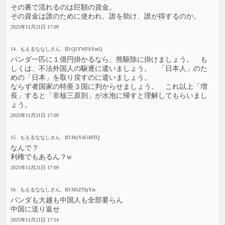
その裏で流れるのは巨額の資金。
その資金は誰のために使われ、誰を助け、誰が得するのか。
2025年11月21日 17:09
14. もえるななしさん. ID:Q1YWFkYmQ
パンダ一匹に１億円掛かるなら、熊駆除に掛けましょう。 も
しくは、不法外国人の駆逐に遣いましょう。 「日本人」のた
めの「日本」を取り戻すのに遣いましょう。
ならず者国家の特亜３国に判からせましょう。 これ以上「増
長」すると「非核三原則」が水泡に帰すと理解してもらいまし
ょう。
2025年11月21日 17:09
15. もえるななしさん. ID:MyYzFiMTQ
なんで？
利権でもあるん？w
2025年11月21日 17:09
16. もえるななしさん. ID:M5ZThjYzc
パンダも大越も中国人も全部要らん
中国に送り返せ
2025年11月21日 17:14