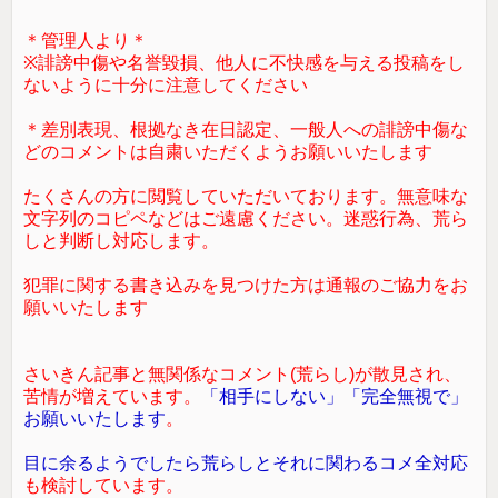
＊管理人より＊
※誹謗中傷や名誉毀損、他人に不快感を与える投稿をし
ないように十分に注意してください
＊差別表現、根拠なき在日認定、一般人への誹謗中傷な
どのコメントは自粛いただくようお願いいたします
たくさんの方に閲覧していただいております。無意味な
文字列のコピペなどはご遠慮ください。迷惑行為、荒ら
しと判断し対応します。
犯罪に関する書き込みを見つけた方は通報のご協力をお
願いいたします
さいきん記事と無関係なコメント(荒らし)が散見され、
苦情が増えています。
「相手にしない」「完全無視で」
お願いいたします
。
目に余るようでしたら荒らしとそれに関わるコメ全対応
も検討しています。