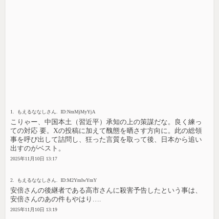
1. もえるななしさん. ID:NmMjMyYjA
こりゃー、中国本土（習近平）承知の上の策謀だな。良く練っ
ての対応 要。Xの投稿に加えて醜態を晒さす方向に。此の総領
事を呼び出して詰問し、狂った言質を取って後、日本から追い
出すのがベスト。
2025年11月10日 13:17
2. もえるななしさん. ID:M2YmIwYmY
安倍さんの後継者である高市さんに殺害予告したという事は、
安倍さんのあの件もやはり….
2025年11月10日 13:19