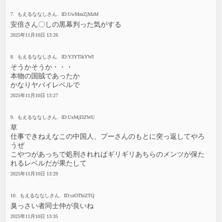
7. もえるななしさん. ID:UwMmZjMzM
安倍さん〇しの黒幕判った気がする
2025年11月10日 13:26
8. もえるななしさん. ID:Y3YTlkYWI
そうかそうか・・・
本物の国賊であったか
かなりヤバイレベルで
2025年11月10日 13:27
9. もえるななしさん. ID:UxMjI3ZWU
草
仕事できねえなこの中国人、プーさんのもとに突っ返してやろ
うぜ
こやつがあっちで処刑されればギリギリあちらのメンツが保た
れるレベルだが果たして
2025年11月10日 13:29
10. もえるななしさん. ID:czOThiZTQ
臭っさい者同士仲が良いね
2025年11月10日 13:35