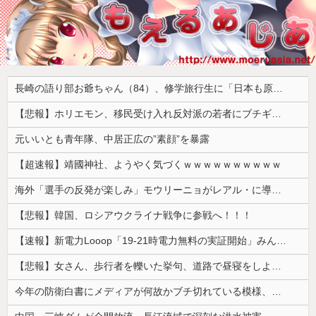
長崎の語り部お爺ちゃん（84）、修学旅行生に「日本も原爆を持たないと負ける」と言われびっくり！ 被団協代表（85）も中学生に「核を持たないで日本を守れますか」と問われ危機感
【悲報】ホリエモン、移民受け入れ反対派の若者にブチギレ「差別するなんて最低だ！」 → スタジオ誰も反論できず沈黙 ………
元いいとも青年隊、中居正広の”素顔”を暴露
【超速報】靖國神社、ようやく気づくｗｗｗｗｗｗｗｗｗｗ
海外「選手の反発が楽しみ」モウリーニョがレアル・に導入した新ルール（海外の反応）
【悲報】韓国、ロシアウクライナ戦争に参戦へ！！！
【速報】新電力Looop「19-21時電力無料の実証開始」みんなこれにするじゃん、電力会社の勢力図が変わるか
【悲報】女さん、歩行者を轢いた挙句、道路で昼寝をしようとしてしまう
今年の防衛白書にメディアが何故かブチ切れている模様、躍起になって批判するも逆に有権者からは……