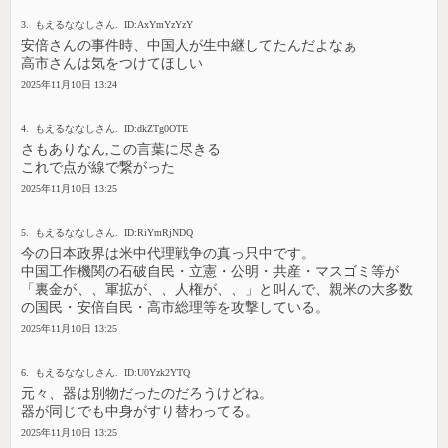
3. もえるななしさん. ID:AxYmYzYzY
安倍さんの事件時、中国人が生中継してたんだよなぁ
高市さんは気をつけてほしい
2025年11月10日 13:24
4. もえるななしさん. ID:dkZTg0OTE
さもありなん,この言葉に尽きる
これで点が線で繋がった
2025年11月10日 13:25
5. もえるななしさん. ID:RiYmRjNDQ
今の日本政界は米中代理戦争の真っ只中です。
中国工作機関の石破自民・立憲・公明・共産・マスゴミ等が
「裏金が、、軍拡が、、人権が、、」と叫んで、親米の大多数
の国民・安倍自民・高市総理等を攻撃している。
2025年11月10日 13:25
6. もえるななしさん. ID:U0Yzk2YTQ
元々、器は別物だったのだろうけどね。
器が同じでも中身がすり替わってる。
2025年11月10日 13:25