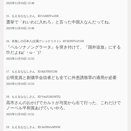
2025年11月10日 13:48
15. もえるななしさん. ID:UxMDYwZDI
選挙で「れいわに入れろ」と言った中国人なんだってね。
2025年11月10日 13:48
16. 名無しの日本人(左翼ナショナリスト). ID:M3NTUzY2M
『ペルソナノングラータ』を突き付けて、『国外追放』にする
巾だよね(´・ω・`)?
2025年11月10日 13:53
17. もえるななしさん. ID:BjOTBlY2M
公明党員と創価学会信者ども全てに外患誘致罪の適用が必要
2025年11月10日 13:53
18. もえるななしさん. ID:VmZGM1MTQ
高市さんのおかげでカルトが与党から出て行った、これだけで
ノーベル平和賞あげていいやろ。
2025年11月10日 13:55
19. もえるななしさん. ID:JmNDcwMWM