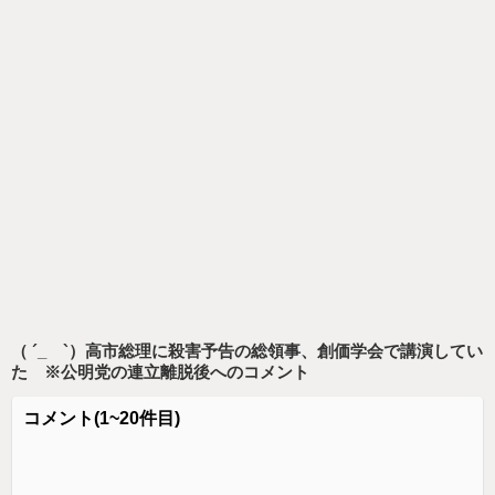
（ ´_ゝ`）高市総理に殺害予告の総領事、創価学会で講演してい
た ※公明党の連立離脱後
へのコメント
コメント
(1~20件目)