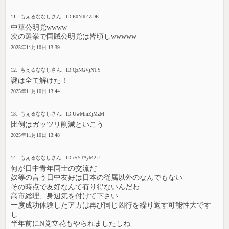
11. もえるななしさん. ID:E0NTc4ZDE
中華公明党wwww
次の選挙で国賊公明党は皆頃しwwwww
2025年11月10日 13:39
12. もえるななしさん. ID:QzNGVjNTY
謎は全て解けた！
2025年11月10日 13:44
13. もえるななしさん. ID:UwMmZjMzM
比例はガッツリ削減といこう
2025年11月10日 13:48
14. もえるななしさん. ID:c5YTAyM2U
何が日中青年同士の交流だ
奴等の言う日中友好は日本の従属以外のなんでもない
その時点で友好なんて有り得ないんだわ
高市総理、身辺気を付けて下さい
一度成功体験したアカは再び同じ凶行を繰り返す可能性大です
し
半年前にN党立花もやられましたしね