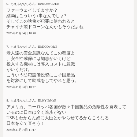
6. もえるななしさん. ID:U5MzA2ZDk
ファーウェイしてますか？
結局はこういう↑事なんでしょ?
そしてこの映像が犯罪に使われると
チャイナ製ドローンなんかもそうだよね
2025年11月04日 10:40
7. もえるななしさん. ID:I0ODc4MzE
老人達の安全意識なんてこの程度よ
、安全性確保には知恵がいくけど
投入する機材には導入コストに意識
がいくだけ。
こういう防犯設備投資にこそ国産品
を対象にして助成をしてやれと思う。
2025年11月04日 10:47
8. もえるななしさん. ID:lkYjlhMzU
アメリカ、ヨーロッパ各国が散々中国製品の危険性を発表して
いるのに日本は全く進歩がない
USBもわからん奴に大臣とかやらせてるからこうなる
日本を立て直そう！
2025年11月04日 11:17