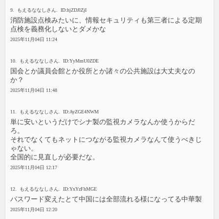
9. もえるななしさん. ID:hjZDJlZjI
消防施設点検みたいに、情報セキュリティも第三者による定期
点検を義務化しないとダメかな
2025年11月04日 11:24
10. もえるななしさん. ID:YyMmU0ZDE
国会とか議員会館とか役所とか諸々の公共施設は大丈夫なの
か？
2025年11月04日 11:48
11. もえるななしさん. ID:AyZGE4NWM
単に安いというだけでシナ製の監視カメラなんか使うからだ
ろ。
それでなくてもネットにつながる監視カメラなんて使うべきじ
ゃない。
全国的に見直しが必要だな。
2025年11月04日 12:17
12. もえるななしさん. ID:YxYzFhMGE
パスワード変えたとて中国には全部流れる様になってる中華製
2025年11月04日 12:20