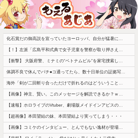
化石賞だの御高説を宣っていたヨーロッパ、自分が猛暑に襲われると為すすべべもなくダメージを受けてしまい……
【！】左派「広島平和式典で女子児童を警察が取り押さえて無理矢理、排除しました！」 → ネット特定班「女児？全学連のプロ活動家では？」
【衝撃】 大阪府警、ミナミの“ベトナムビル”を家宅捜索した結果・・・・・・
体調不良で休んでパチ●コ通ってたら、数十日単位の証拠写真撮られて会社クビになった
海外「剣が二回斬り合っただけで折れるのはどういうことなんだ」満点なのに二度と起動しない理由…
【画像】神主、賢い。このメッセージを解読できるか？ｗｗｗｗ
【速報】ホロライブのVtuber、劇場版メイドインアビスの主題歌決定wwwwwwwwww
【超画像】本田望結の妹、本田望結より実ってしまう・・・
【画像】コミケのインタビュー、とんでもない逸材が登場ｗｗｗｗｗｗ 【Pickup07092041】