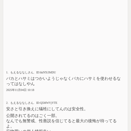
1. もえるななしさん. ID:hkNTc3MDU
バカとハサミはつかいようじゃなくバカにハサミを使わせるな
ってはなしやん
2025年11月04日 10:18
2. もえるななしさん. ID:Q5MWVjYTE
安さと引き換えに犠牲にしてんのは安全性。
公開されてるのはごく一部。
なんでも無警戒、性善説を信じてると最大の後悔が待ってる
よ。