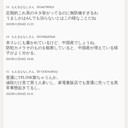
13. もえるななしさん. ID:hhZTI0NjA
定期的これ系のネタ挙がってるのに無防備すぎるわ
うましかは4んでも治らないとはこの様なことだね
2025年11月04日 15:33
14. もえるななしさん. ID:E4MjdiNmE
本スレにも書かれているけど、中国産でしょうね。
防犯カメラそのものを観察していると、中国産が増えている様
子がよく分かる。
2025年11月04日 18:06
15. もえるななしさん. ID:VjODAxMGQ
普通にTPLINK製ちゃうんか。
値段だけ見て買う人多いし、家電量販店でも普通に売ってる異
常事態起きてるし。
2025年11月04日 19:31