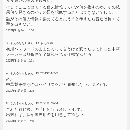
安物買いの個人情報失い。
そしてここで出てくる個人情報ってのが何を指すのか、その結
果何が起きるのかその辺を想像することはできないでしょ。
誰がその個人情報を集めてると思う？と考えたら普通は怖くて
手を出さない。
2025年11月04日 10:30
3. もえるななしさん. ID:Q2Yjc3OTc
初期パスワードのままだろって言うけど変えたって作った中華
メーカーは無条件で全部視られる仕様なんどろ
2025年11月04日 10:31
4. もえるななしさん. ID:Y0MGFkMDM
※3
中華製を使うのはハイリスクだと周知しないとダメだね
2025年11月04日 10:38
5. もえるななしさん. ID:NhN2M1OWM
これと同じ扱いの『LINE』も何とかして。
出来れば、我が国専用のを用意して欲しい。
2025年11月04日 10:40