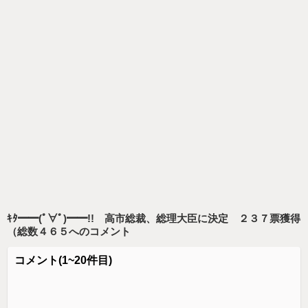
ｷﾀ━━(ﾟ∀ﾟ)━━!! 高市総裁、総理大臣に決定 ２３７票獲得
（総数４６５
へのコメント
コメント
(1~20件目)