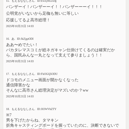
15. もえるななしさん. ID:EwZjM2ZDg
バンザーイ！バンザーーイ！！バンザーーーイ！！！
公明党がいないから足枷も無いに等しい
応援してるよ高市総理！
2025年10月21日 14:03
16. あ. ID:JkZjgzODI
ああ〜めでたい！
バカタレマスコミが総ネガキャン仕掛けてくるのは確実だか
ら、国民みんな一丸となって支えて参りましょう！！
2025年10月21日 14:03
17. もえるななしさん. ID:FkOGQ5ODU
ドコモのメニュー画面が開かなくなった
通信障害かな
そんなに高市さん総理決定がマズいのか？ww
2025年10月21日 14:03
18. もえるななしさん. ID:JlOWVhZTY
※7
男を下げたからね、タマキン
折角キャスティングボードを握っていたのに、決断できないで