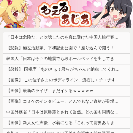
「日本は危険だ」と吹聴したのを真に受けた中国人旅行客、だが代替旅行先が日本ほど安全ではなかった結果……
【悲報】極左活動家、平和記念公園で「座り込んで闘う！」と意気込むも… → 警察に完全排除されてしまう ………
韓国人「日本は今回の地震でも段ボールベッドを出してきたので後進国なのは変わらないようです」
【怒報】 国税庁「あのさぁ！君らがちゃんと納税してくれないとこうなっちゃうけどどうする？！」←これw w w w w w w w
【画像】 この佳子さまのボディライン、流石にエチエチすぎやろ！
【画像】最新のライザ、まだイケるｗｗｗｗｗ
【画像】コミケのインタビュー、とんでもない逸材が登場ｗｗｗｗｗｗ 【Pickup07092041】
中国外務省「日本は原爆落とされて当然。どの国も同情なんかしない」
【画像】新人女性声優、水着になる「これって需要ありますか？」