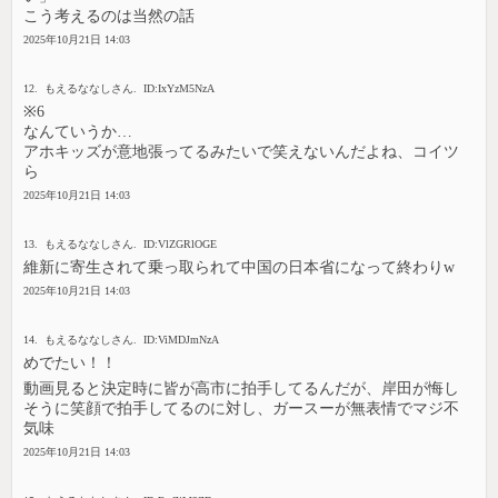
こう考えるのは当然の話
2025年10月21日 14:03
12. もえるななしさん. ID:IxYzM5NzA
※6
なんていうか…
アホキッズが意地張ってるみたいで笑えないんだよね、コイツ
ら
2025年10月21日 14:03
13. もえるななしさん. ID:VlZGRlOGE
維新に寄生されて乗っ取られて中国の日本省になって終わりw
2025年10月21日 14:03
14. もえるななしさん. ID:ViMDJmNzA
めでたい！！
動画見ると決定時に皆が高市に拍手してるんだが、岸田が悔し
そうに笑顔で拍手してるのに対し、ガースーが無表情でマジ不
気味
2025年10月21日 14:03