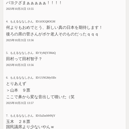
パヨクざまぁぁぁぁぁ！！！！
2025年10月21日 13:55
4. もえるななしさん. ID:liOGQ0OGM
何よりもおめでとう、新しい真の日本を期待します！
後ろの席の菅さんがボケ老人そのものだったｑｑｑ
2025年10月21日 13:56
5. もえるななしさん. ID:YyMjY3MzQ
田村って田村智子？
2025年10月21日 13:56
6. もえるななしさん. ID:U1NGMyODc
とりあえず
＞山本 ９票
ここで鼻から変な音出して噴いた（笑
2025年10月21日 13:57
7. もえるななしさん. ID:EzZmM4NjY
玉木 ２８票
国民議席より少ないやんｗ