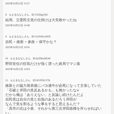
2025年10月21日 13:57
8. もえるななしさん. ID:Y2ZDgyNjU
結局、立憲民主党の仕掛けは大失敗やったね
2025年10月21日 14:00
9. もえるななしさん. ID:YyNWEwMTE
自民 + 維新 + 参政 + 保守かな？
2025年10月21日 14:01
10. もえるななしさん. ID:hiZDkxMGM
野田安住の狂気だけが強く漂った政局でマジ臭
2025年10月21日 14:03
11. もえるななしさん. ID:M1NTk1YTk
維新との協力発表後にパヨ連中が必死になって主張していた
「石破と岸田の造反あるかも」も無かったなw
だから俺は「ありえない」と反論し続けたんだよ
自民党は自分の党と自負のあるだろう岸田が
なんで党を割るような事をすると思えるんだ？
「高市の次は小泉、それから第三次岸田政権を作らせればい
い」