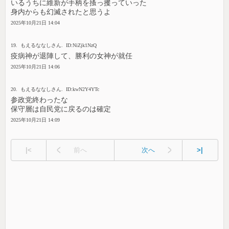
いるうちに維新が手柄を搔っ攫っていった
身内からも幻滅されたと思うよ
2025年10月21日 14:04
19. もえるななしさん. ID:NiZjk1NzQ
疫病神が退陣して、勝利の女神が就任
2025年10月21日 14:06
20. もえるななしさん. ID:kwN2Y4YTc
参政党終わったな
保守層は自民党に戻るのは確定
2025年10月21日 14:09
|<
前へ
次へ
>|