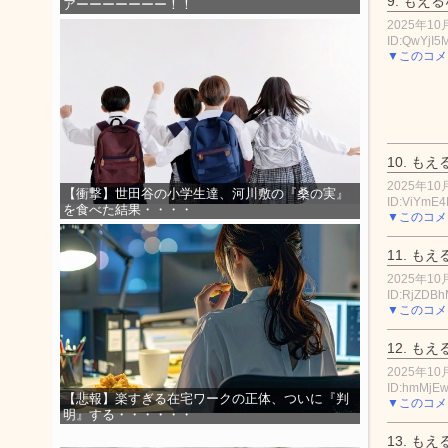
9.
もえる
アーーーーーーー！！
2025年10月
ID:QwYjI
▼このコメ
10.
もえ
2025年10月
【衝撃】世田谷の小学生達、河川敷の『桑の実』
ID:ViYmE
を食べた結果・・・・
▼このコメ
11.
もえ
2025年10月
ID:RjZDBh
▼このコメ
12.
もえ
2025年10月
ID:hmMjE
【悲報】楽すぎる在宅ワークの正体、ついに『判
▼このコメ
明』する・・・・・・
13.
もえ