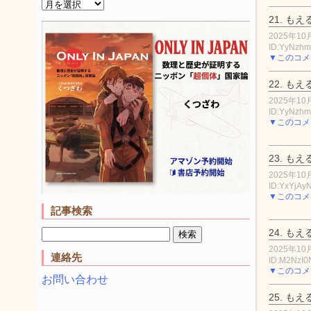
21.
もえ
2025年10月
ID:YyNzh
▼このコメ
22.
もえ
2025年10月
ID:YyNzh
▼このコメ
23.
もえ
2025年10月
ID:YxYjA
▼このコメ
記事検索
24.
もえ
2025年10月
連絡先
ID:M2NzI
▼このコメ
お問い合わせ
25.
もえ