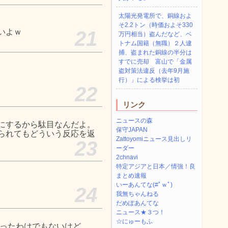
太陽光発電所で、銅線およ
そ2.2トン（時価およそ330
いよｗ
21
万円相当）盗んだなど、ベ
トナム国籍（無職）２人逮
捕、盗まれた銅線の半分は
すでに売却 富山で「金属
盗対策法違反（去年9月施
行）」による検挙は初
22
リンク
ニュースの森
にするから駄目なんだよ。
保守JAPAN
られてもどういう反応を返
Zattoyomiニュース見出しリ
23
ーダー
2chnavi
特定アジアと日本／情強！良
まとめ速報
いーあんてな(#ﾟｗﾟ)
24
我無ちゃんねる
だめぽあんてな
ニュース★３つ！
☆にゅーもふ
あったわけでもないけど