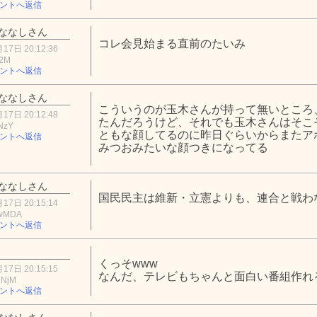
ントへ返信
ななしさん
コレ会見始まる直前のたいみ
17日 20:12:36
N2M
ントへ返信
ななしさん
こういうのが玉木さんが持って無いところ
17日 20:12:48
たんだろうけど、それでも玉木さんはそこ
NzY
ともな顔してるのに昨日ぐらいからまたア
ントへ返信
みつおみたいな顔つきになってる
ななしさん
国民民主は維新・立憲よりも、連合と戦わ
17日 20:15:14
MwMDA
ントへ返信
くっそwww
17日 20:15:15
なんだ、テレビもちゃんと面白い番組作れ
1NjM
ントへ返信