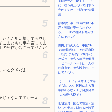
被団協代表（85）も中学生
に「核を持たないで日本を
守れますか」と問われ危機
感
5
熊本県知事「報道に強い不
満・苦情が寄せられてい
る」→TBSの報道特集がま
さにそれな件
、たぶん狙い撃ちで会見し
そこまともな事を言ってま
隅田川花火大会、中国SNS
ホの発作が起こってせんだ
で無料観覧エリアの場所取
6
り転売（1席約3500円～）
が横行 警告も無視警備員
「ビニールシートは、人様
の所有物。警告以上のこと
ないとダメだよ
はできない」
7
（ ´_ゝ`）「石破総理は世界
でも珍しい、国民による石
破辞めるなデモが自然発生
した総理大臣です」
るじゃないですかーw
8
世耕議員、国会で審議・議
決した予算を財務省が勝手