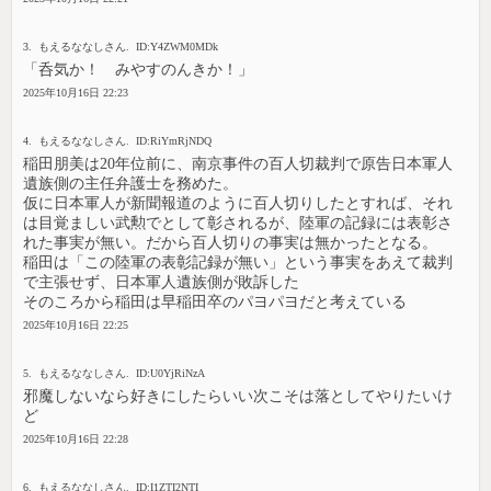
3. もえるななしさん. ID:Y4ZWM0MDk
「呑気か！ みやすのんきか！」
2025年10月16日 22:23
4. もえるななしさん. ID:RiYmRjNDQ
稲田朋美は20年位前に、南京事件の百人切裁判で原告日本軍人
遺族側の主任弁護士を務めた。
仮に日本軍人が新聞報道のように百人切りしたとすれば、それ
は目覚ましい武勲でとして彰されるが、陸軍の記録には表彰さ
れた事実が無い。だから百人切りの事実は無かったとなる。
稲田は「この陸軍の表彰記録が無い」という事実をあえて裁判
で主張せず、日本軍人遺族側が敗訴した
そのころから稲田は早稲田卒のパヨパヨだと考えている
2025年10月16日 22:25
5. もえるななしさん. ID:U0YjRiNzA
邪魔しないなら好きにしたらいい次こそは落としてやりたいけ
ど
2025年10月16日 22:28
6. もえるななしさん. ID:I1ZTI2NTI