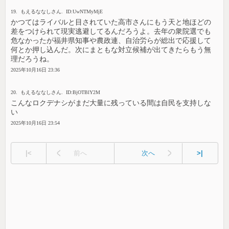
19. もえるななしさん. ID:UwNTMyMjE
かつてはライバルと目されていた高市さんにもう天と地ほどの
差をつけられて現実逃避してるんだろうよ。去年の衆院選でも
危なかったが福井県知事や農政連、自治労らが総出で応援して
何とか押し込んだ。次にまともな対立候補が出てきたらもう無
理だろうね。
2025年10月16日 23:36
20. もえるななしさん. ID:BjOTBlY2M
こんなロクデナシがまだ大量に残っている間は自民を支持しな
い
2025年10月16日 23:54
|<
前へ
次へ
>|