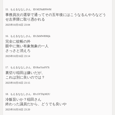
15. もえるななしさん. ID:M2NzI0NWM
事務員次の選挙で通ってその五年後にはこうなるんやろなどう
せ左界隈に取り憑かれる
2025年10月16日 23:04
16. もえるななしさん. ID:ZkMWI0Mjk
完全に蚊帳の外
眼中に無い有象無象の一人
さっさと消えろ
2025年10月16日 23:14
17. もえるななしさん. ID:RmYzc0YTc
裏切り稲田は嫌いだが、
これは別に良いのでは？
2025年10月16日 23:15
18. もえるななしさん. ID:c5YTAyM2U
冷飯旨いか？稲田さん
終わった議員だから、どうでも良いや
2025年10月16日 23:20