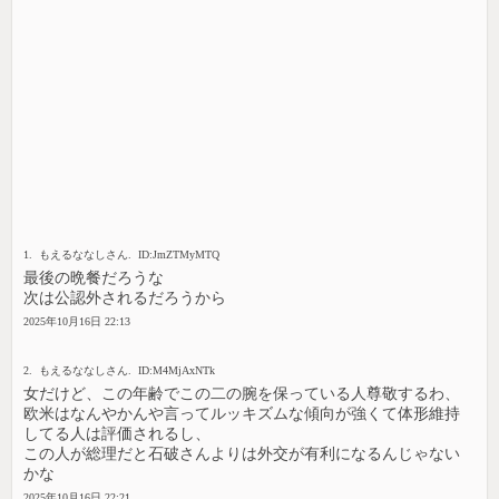
1. もえるななしさん. ID:JmZTMyMTQ
最後の晩餐だろうな
次は公認外されるだろうから
2025年10月16日 22:13
2. もえるななしさん. ID:M4MjAxNTk
女だけど、この年齢でこの二の腕を保っている人尊敬するわ、
欧米はなんやかんや言ってルッキズムな傾向が強くて体形維持
してる人は評価されるし、
この人が総理だと石破さんよりは外交が有利になるんじゃない
かな
2025年10月16日 22:21