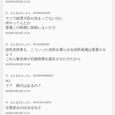
2025年10月16日 22:42
11. もえるななしさん. ID:M4OGFjOTI
マジで総理大臣が決まってないのに
何やってんだか
普通この時期に投稿しないだろ
2025年10月16日 22:42
12. もえるななしさん. ID:VkZDlkODc
自民支持者も、こういった自民を腐らせる自民候補は落選させ
よう
これら集合体が石破政権を誕生させたのだから
2025年10月16日 22:48
13. もえるななしさん. ID:E0MWM0MGE
※2
で？ 能力はあるの？
2025年10月16日 22:56
14. もえるななしさん. ID:EwYjUwMTA
立憲並みのゆるゆるさ
2025年10月16日 22:57