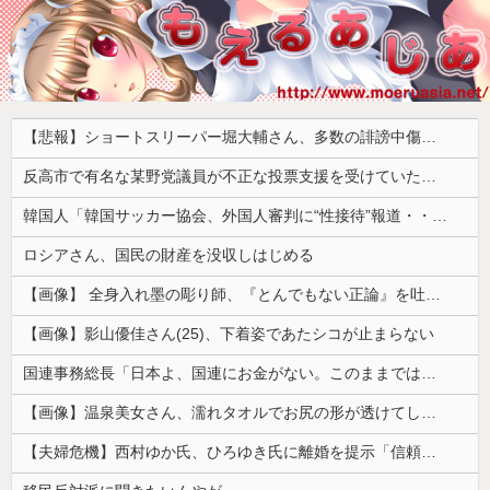
【悲報】ショートスリーパー堀大輔さん、多数の誹謗中傷で涙が止まらなくなってしまう動画がネットで話題に → ………
反高市で有名な某野党議員が不正な投票支援を受けていた過去が発掘、「説明責任があるのでは？」と揶揄されており……
韓国人「韓国サッカー協会、外国人審判に“性接待”報道・・・」→「2002年の審判買収が事実だったのか？」「日本人が言ってたこと正しかったね・・・...
ロシアさん、国民の財産を没収しはじめる
【画像】 全身入れ墨の彫り師、『とんでもない正論』を吐いて30万再生されてしまうｗｗｗｗｗｗｗ
【画像】影山優佳さん(25)、下着姿であたシコが止まらない
国連事務総長「日本よ、国連にお金がない。このままでは国連が完全崩壊する。助けろ」
【画像】温泉美女さん、濡れタオルでお尻の形が透けてしまう
【夫婦危機】西村ゆか氏、ひろゆき氏に離婚を提示「信頼関係が保てず夫婦を続けるのは無理」