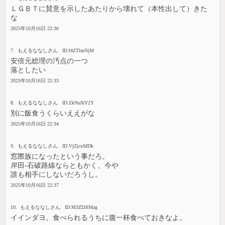
ＬＧＢＴに賛意を示したあたりから壊れて（本性出して）きた
な
2025年10月16日 22:30
7. もえるななしさん. ID:I4ZTlmNjM
安倍元総理の汚点の一つ
落としたい
2025年10月16日 22:33
8. もえるななしさん. ID:ZkNzJhY2Y
別に飯食うくらいええがな
2025年10月16日 22:34
9. もえるななしさん. ID:VjZjcxMDk
窓際族になったという事だろ。
岸田-石破路線ならともかく、今や
誰も相手にしないだろうし。
2025年10月16日 22:37
10. もえるななしさん. ID:M3ZDJlMzg
イインダヨ。食べられるうちに腹一杯食べておきなよ。