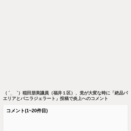
（ ´_ゝ`）稲田朋美議員（福井１区）、党が大変な時に「絶品パ
エリアとバニラジェラート」投稿で炎上
へのコメント
コメント
(1~20件目)