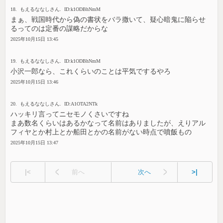
18. もえるななしさん. ID:k1ODBhNmM
まぁ、戦国時代から偽の書状をバラ撒いて、疑心暗鬼に陥らせ
るってのは定番の謀略だからな
2025年10月15日 13:45
19. もえるななしさん. ID:k1ODBhNmM
小沢一郎なら、これくらいのことは平気でするやろ
2025年10月15日 13:46
20. もえるななしさん. ID:A1OTA2NTk
ハッキリ言ってニセモノくさいですね
まあ数名くらいはあるかなって名前はありましたが、えりアル
フィヤとか村上とか船田とかの名前がない時点で噴飯もの
2025年10月15日 13:47
|<
前へ
次へ
>|