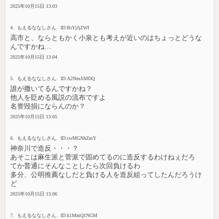
2025年10月15日 13:03
4. もえるななしさん. ID:BiYjJjZWI
高市と、ならともかく小泉とも考えが近いのはちょっとどうな
んですかね…
2025年10月15日 13:04
5. もえるななしさん. ID:A2NmJiMDQ
誰が撒いてるんですかね？
他人を貶める風説の流布ですよ
名誉毀損にならんのか？
2025年10月15日 13:05
6. もえるななしさん. ID:cwMGNhZmY
神奈川で造反・・・？
あそこは麻生派と菅派で固めてるのに造反するわけねぇだろ
てか普通にそんなことしたら次回負けるわ
多分、公明推薦なしだと負ける人を造反組ってしたんだろうけ
ど
2025年10月15日 13:06
7. もえるななしさん. ID:k1MmQ1NGM