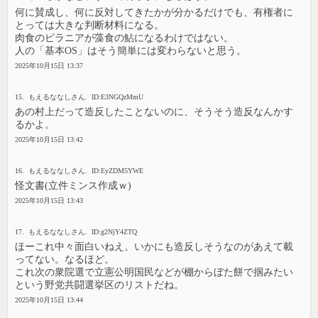
何に賛成し、何に反対してきたかが分かるだけでも、有権者に
とっては大きな判断材料になる。
肉食のピラニアが藻食の鮎になるわけではない。
人の「基本OS」はそう簡単には変わらないと思う。
2025年10月15日 13:37
15. もえるななしさん. ID:E3NGQzMmU
あの村上だって造反したことないのに、そうそう造反なんかす
るかよ。
2025年10月15日 13:42
16. もえるななしさん. ID:EyZDM5YWE
怪文書(立件ミンス作成ｗ)
2025年10月15日 13:43
17. もえるななしさん. ID:g2NjY4ZTQ
ほーこれ中々面白いねえ。いかにも造反しそうなのがあえて載
ってない。なるほど。
これ次の衆院選で立憲公明国民などが棚からぼた餅で掴みたい
という野党共闘選挙区のリストだね。
2025年10月15日 13:44