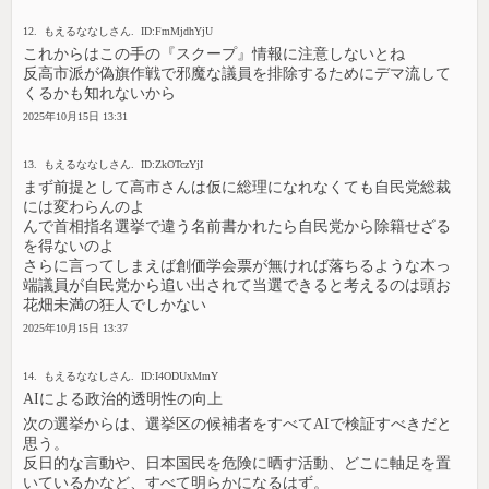
12. もえるななしさん. ID:FmMjdhYjU
これからはこの手の『スクープ』情報に注意しないとね
反高市派が偽旗作戦で邪魔な議員を排除するためにデマ流して
くるかも知れないから
2025年10月15日 13:31
13. もえるななしさん. ID:ZkOTczYjI
まず前提として高市さんは仮に総理になれなくても自民党総裁
には変わらんのよ
んで首相指名選挙で違う名前書かれたら自民党から除籍せざる
を得ないのよ
さらに言ってしまえば創価学会票が無ければ落ちるような木っ
端議員が自民党から追い出されて当選できると考えるのは頭お
花畑未満の狂人でしかない
2025年10月15日 13:37
14. もえるななしさん. ID:I4ODUxMmY
AIによる政治的透明性の向上
次の選挙からは、選挙区の候補者をすべてAIで検証すべきだと
思う。
反日的な言動や、日本国民を危険に晒す活動、どこに軸足を置
いているかなど、すべて明らかになるはず。