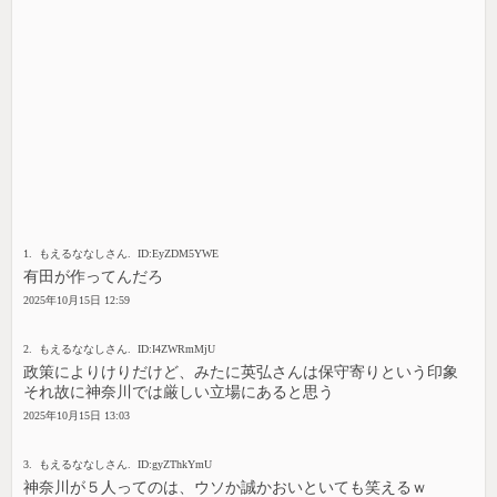
1. もえるななしさん. ID:EyZDM5YWE
有田が作ってんだろ
2025年10月15日 12:59
2. もえるななしさん. ID:I4ZWRmMjU
政策によりけりだけど、みたに英弘さんは保守寄りという印象
それ故に神奈川では厳しい立場にあると思う
2025年10月15日 13:03
3. もえるななしさん. ID:gyZThkYmU
神奈川が５人ってのは、ウソか誠かおいといても笑えるｗ