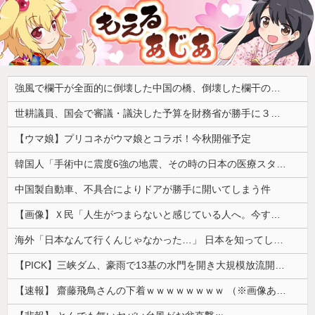
強風で欄干が全面的に倒壊した中国の橋、倒壊した欄干の破片を調べると凄まじい事実が発覚して……
世耕議員、国会で審議・議決した予算を財務省が勝手に３兆円動かしていると指摘・問題視
【ウマ娘】プリコネがウマ娘とコラボ！今秋開催予定
韓国人「手術中に震度6強の地震、その時の日本の医療スタッフたちの姿をご覧ください」→「マジで鳥肌立った」「こういう姿は韓国も見習わないと」「あん...
中国製自動車、不具合によりドアが勝手に開いてしまう件
【画像】Ｘ民「人生がつまらないと感じている人へ。今すぐ『これ』をやってください。」6.9万いいね
海外「日本なんて行くんじゃなかった…」 日本を知ってしまったディズニー信者、帰国後『本家』に失望する事態に
【PICK】三峡ダム、豪雨で13基の水門を開き大規模放流開始か 下流の工場地帯に洪水流入で崩壊はじまる
【速報】 齋藤飛鳥さんの下着ｗｗｗｗｗｗｗｗ （※画像あり）