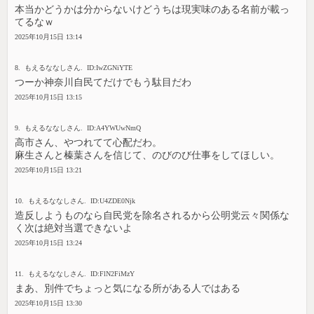
本当かどうかは分からないけどうちは現実味のある名前が載っ
てるなｗ
2025年10月15日 13:14
8. もえるななしさん. ID:IwZGNiYTE
つーか神奈川自民てだけでもう駄目だわ
2025年10月15日 13:15
9. もえるななしさん. ID:A4YWUwNmQ
高市さん、やつれてて心配だわ。
麻生さんと榛葉さんを信じて、のびのび仕事をしてほしい。
2025年10月15日 13:21
10. もえるななしさん. ID:U4ZDE0Njk
造反しようものなら自民党を除名されるから公明党云々関係な
く次は絶対当選できないよ
2025年10月15日 13:24
11. もえるななしさん. ID:FlN2FiMzY
まあ、別件でちょっと気になる所がある人ではある
2025年10月15日 13:30