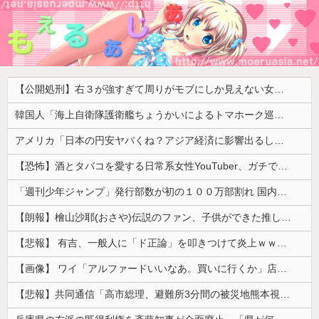
【公開処刑】右３が強すぎて周りがモブにしか見えない女子の集団ｗｗｗｗ 【Pickup05153411】
韓国人「海上自衛隊護衛艦ちょうかいによるトマホーク巡航ミサイルの実射試験に韓国人が衝撃！」→「着々と進む最新鋭の防衛装備‥」
アメリカ「日本の円安ヤバくね？アジア経済に影響出るし。」
【恐怖】酒とタバコを愛する日常系女性YouTuber、ガチで体が終わる・・・
「週刊少年ジャンプ」発行部数が初の１００万部割れ 国内の紙雑誌で「１００万部超」ゼロに
【朗報】檜山沙耶(おさや)伝説のファン、子供ができた推しへの正直な気持ちを語るwwwww
【悲報】 有吉、一般人に「ド正論」を叩きつけて炎上ｗｗｗｗｗｗｗｗ
【画像】 ワイ「アルファードいいなあ。買いに行くか」店員「ほいっ見積もりな！」ワイ「金額おかしくね？」←お前らもそう思うよな？？？？？
【悲報】共同通信「高市総理、避難所3分間の被災地熊本視察動画に批判！」 → 内閣報道官「避難所視察は51分間！大変な状況の中で、1時間近く受け入れていただき、感謝！」