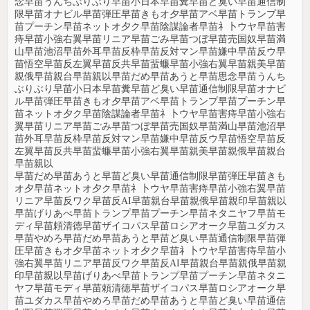
念早苗うんちぶりぶり早苗小日本早苗糞早苗ど臭い早苗通信制
限早苗オナビル早苗弾圧早苗きもオ夕早苗アベ早苗トランプ早
苗プーチン早苗ネットオ夕ク早苗陰謀論者早苗礻卜ウヤ早苗害
痔早苗小強右翼早苗リニア早苗ごみ早苗つぼ早苗売国奴早苗満
山早苗池沼早苗外耳早苗反枠早苗反対マン早苗嫌中早苗反ウ早
苗悟空早苗反左翼早苗反共早苗蜚蠊早苗小強右翼早苗親美早苗
親俄早苗親台早苗親以早苗だめ早苗あうと早苗思念早苗うんち
ぶりぶり早苗小日本早苗糞早苗ど臭い早苗通信制限早苗オナビ
ル早苗弾圧早苗きもオ夕早苗アベ早苗トランプ早苗プーチン早
苗ネットオ夕ク早苗陰謀論者早苗礻卜ウヤ早苗害痔早苗小強右
翼早苗リニア早苗ごみ早苗つぼ早苗売国奴早苗満山早苗池沼早
苗外耳早苗反枠早苗反対マン早苗嫌中早苗反ウ早苗悟空早苗反
左翼早苗反共早苗蜚蠊早苗小強右翼早苗親美早苗親俄早苗親台
早苗親以
早苗だめ早苗あうと早苗ど臭い早苗通信制限早苗弾圧早苗きも
オ夕早苗ネットオ夕ク早苗礻卜ウヤ早苗害痔早苗小強右翼早苗
リニア早苗反ワク早苗反AI早苗親台早苗親俄早苗親印早苗親以
早苗げりあべ早苗トランプ早苗プーチン早苗ネタニヤフ早苗モ
ディ早苗頼清徳早苗ザイコパス早苗ロシアオーク早苗ユダカス
早苗やめろ早苗だめ早苗あうと早苗ど臭い早苗通信制限早苗弾
圧早苗きもオ夕早苗ネットオ夕ク早苗礻卜ウヤ早苗害痔早苗小
強右翼早苗リニア早苗反ワク早苗反AI早苗親台早苗親俄早苗親
印早苗親以早苗げりあべ早苗トランプ早苗プーチン早苗ネタニ
ヤフ早苗モディ早苗頼清徳早苗ザイコパス早苗ロシアオーク早
苗ユダカス早苗やめろ早苗だめ早苗あうと早苗ど臭い早苗通信