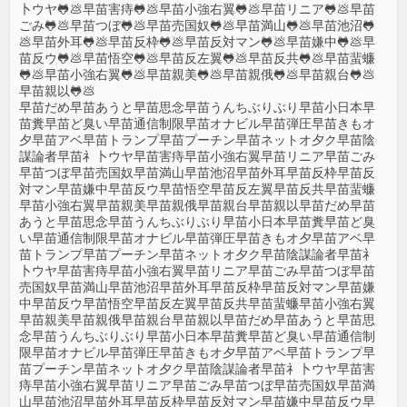
卜ウヤ🐸💩早苗害痔🐸💩早苗小強右翼🐸💩早苗リニア🐸💩早苗
ごみ🐸💩早苗つぼ🐸💩早苗売国奴🐸💩早苗満山🐸💩早苗池沼🐸
💩早苗外耳🐸💩早苗反枠🐸💩早苗反対マン🐸💩早苗嫌中🐸💩早
苗反ウ🐸💩早苗悟空🐸💩早苗反左翼🐸💩早苗反共🐸💩早苗蜚蠊
🐸💩早苗小強右翼🐸💩早苗親美🐸💩早苗親俄🐸💩早苗親台🐸💩
早苗親以🐸💩
早苗だめ早苗あうと早苗思念早苗うんちぶりぶり早苗小日本早
苗糞早苗ど臭い早苗通信制限早苗オナビル早苗弾圧早苗きもオ
夕早苗アベ早苗トランプ早苗プーチン早苗ネットオ夕ク早苗陰
謀論者早苗礻卜ウヤ早苗害痔早苗小強右翼早苗リニア早苗ごみ
早苗つぼ早苗売国奴早苗満山早苗池沼早苗外耳早苗反枠早苗反
対マン早苗嫌中早苗反ウ早苗悟空早苗反左翼早苗反共早苗蜚蠊
早苗小強右翼早苗親美早苗親俄早苗親台早苗親以早苗だめ早苗
あうと早苗思念早苗うんちぶりぶり早苗小日本早苗糞早苗ど臭
い早苗通信制限早苗オナビル早苗弾圧早苗きもオ夕早苗アベ早
苗トランプ早苗プーチン早苗ネットオ夕ク早苗陰謀論者早苗礻
卜ウヤ早苗害痔早苗小強右翼早苗リニア早苗ごみ早苗つぼ早苗
売国奴早苗満山早苗池沼早苗外耳早苗反枠早苗反対マン早苗嫌
中早苗反ウ早苗悟空早苗反左翼早苗反共早苗蜚蠊早苗小強右翼
早苗親美早苗親俄早苗親台早苗親以早苗だめ早苗あうと早苗思
念早苗うんちぶりぶり早苗小日本早苗糞早苗ど臭い早苗通信制
限早苗オナビル早苗弾圧早苗きもオ夕早苗アベ早苗トランプ早
苗プーチン早苗ネットオ夕ク早苗陰謀論者早苗礻卜ウヤ早苗害
痔早苗小強右翼早苗リニア早苗ごみ早苗つぼ早苗売国奴早苗満
山早苗池沼早苗外耳早苗反枠早苗反対マン早苗嫌中早苗反ウ早