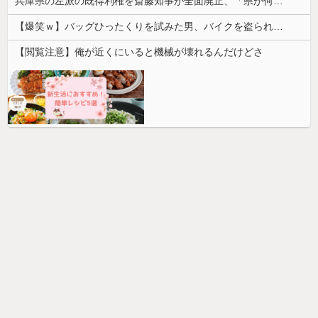
兵庫県の左派の既得利権を斎藤知事が全面廃止、「県が何をするねん？」と存在意義そのものが不明で……
【爆笑ｗ】バッグひったくりを試みた男、バイクを盗られる！
【閲覧注意】俺が近くにいると機械が壊れるんだけどさ