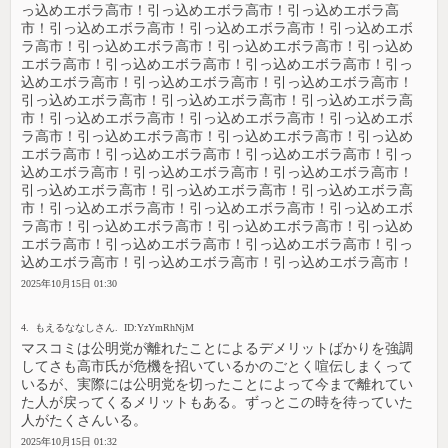
2025年10月15日 01:30
4. もえるななしさん. ID:YzYmRhNjM
マスコミは公明党が離れたことによるデメリットばかりを強調
してさも高市氏が危機を招いているかのごとく喧伝しまくって
いるが、実際には公明党を切ったことによって今まで離れてい
た人が戻ってくるメリットもある。ずっとこの時を待っていた
人がたくさんいる。
2025年10月15日 01:32