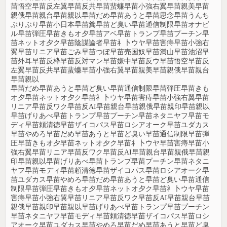
苗悟空早苗反左翼早苗反共早苗蜚蠊早苗小強右翼早苗親美早苗
親俄早苗親台早苗親以早苗だめ早苗あうと早苗思念早苗うんち
ぶりぶり早苗小日本早苗糞早苗ど臭い早苗通信制限早苗オナビ
ル早苗弾圧早苗きもオ夕早苗アベ早苗トランプ早苗プーチン早
苗ネットオ夕ク早苗陰謀論者早苗礻卜ウヤ早苗害痔早苗小強右
翼早苗リニア早苗ごみ早苗つぼ早苗売国奴早苗満山早苗池沼早
苗外耳早苗反枠早苗反対マン早苗嫌中早苗反ウ早苗悟空早苗反
左翼早苗反共早苗蜚蠊早苗小強右翼早苗親美早苗親俄早苗親台
早苗親以
早苗だめ早苗あうと早苗ど臭い早苗通信制限早苗弾圧早苗きも
オ夕早苗ネットオ夕ク早苗礻卜ウヤ早苗害痔早苗小強右翼早苗
リニア早苗反ワク早苗反AI早苗親台早苗親俄早苗親印早苗親以
早苗げりあべ早苗トランプ早苗プーチン早苗ネタニヤフ早苗モ
ディ早苗頼清徳早苗ザイコパス早苗ロシアオーク早苗ユダカス
早苗やめろ早苗だめ早苗あうと早苗ど臭い早苗通信制限早苗弾
圧早苗きもオ夕早苗ネットオ夕ク早苗礻卜ウヤ早苗害痔早苗小
強右翼早苗リニア早苗反ワク早苗反AI早苗親台早苗親俄早苗親
印早苗親以早苗げりあべ早苗トランプ早苗プーチン早苗ネタニ
ヤフ早苗モディ早苗頼清徳早苗ザイコパス早苗ロシアオーク早
苗ユダカス早苗やめろ早苗だめ早苗あうと早苗ど臭い早苗通信
制限早苗弾圧早苗きもオ夕早苗ネットオ夕ク早苗礻卜ウヤ早苗
害痔早苗小強右翼早苗リニア早苗反ワク早苗反AI早苗親台早苗
親俄早苗親印早苗親以早苗げりあべ早苗トランプ早苗プーチン
早苗ネタニヤフ早苗モディ早苗頼清徳早苗ザイコパス早苗ロシ
アオーク早苗ユダカス早苗やめろ早苗だめ早苗あうと早苗ど臭