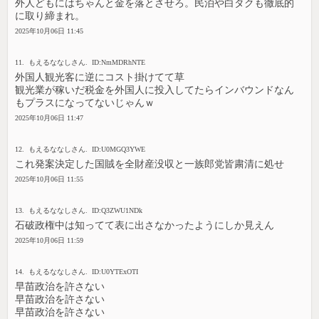
外人どもにはちゃんと金を落とさせろ。民泊や白タクも徹底的
に取り締まれ。
2025年10月06日 11:45
11. もえるななしさん. ID:NmMDRhNTE
外国人観光客に逆にコスト掛けてて草
観光業が稼いだ税金を外国人に投入してたらインバウンドなん
もプラスになってないじゃんｗ
2025年10月06日 11:47
12. もえるななしさん. ID:U0MGQ3YWE
これ発案決定した国賊を全財産没収と一族郎党皆粛清に処せ
2025年10月06日 11:55
13. もえるななしさん. ID:Q3ZWU1NDk
石破政権中は知ってて表に出さなかったようにしか見えん
2025年10月06日 11:59
14. もえるななしさん. ID:U0YTExOTI
早苗政治を許さない
早苗政治を許さない
早苗政治を許さない