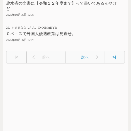
農水省の文書に【令和１２年度まで】って書いてあるんやけ
ど……
2025年10月06日 12:27
20. もえるななしさん. ID:Q0MmI3YTc
０ベ－スで外国人優遇政策は見直せ。
2025年10月06日 12:28
|<
前へ
次へ
>|