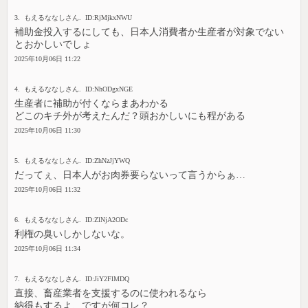
3. もえるななしさん. ID:RjMjkxNWU
補助金投入するにしても、日本人消費者か生産者が対象でない
とおかしいでしょ
2025年10月06日 11:22
4. もえるななしさん. ID:NhODgxNGE
生産者に補助が付くならまあわかる
どこのキチ外が考えたんだ？頭おかしいにも程がある
2025年10月06日 11:30
5. もえるななしさん. ID:ZhNzJjYWQ
だってぇ、日本人がお肉券要らないって言うからぁ…
2025年10月06日 11:32
6. もえるななしさん. ID:ZlNjA2ODc
利権の臭いしかしないな。
2025年10月06日 11:34
7. もえるななしさん. ID:JiY2FlMDQ
直接、畜産業者を支援するのに使われるなら
納得もするよ、ですが何コレ？