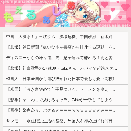
中国「大洪水！」三峡ダム「決壊危機」中国政府「新水路建設！（三峡新水路」現場職員「内部情報公開！（失踪」湖南省「三峡放流情報（画像」台風13号「三峡接近」→
【悲報】朝日新聞「嫌いな本を書店から排斥する運動」を好意的に紹介して大炎上 → 教諭「差別のない本屋に通いたい！」ｗｗｗｗｗｗｗｗｗｗｗｗ
ディズニーからの帰り道。夫「息子連れて離れろ！あと警察に通報！」私「助けて！」駅員「どうしました！？」→トンデモナイことに…
【悲報】紅白歌手の17歳JK・tuki.さん、ハワイで超絶スタイルを晒すも『顔だけ頑なに隠す』ムーブを継続へｗｗｗｗ
韓国人「日本全国から選び抜かれた日本で最も可愛い高校1年生がこの方です‥」→「これが日本のレベル‥」
【米国】「泣き言やめて仕事見つけろ。ラーメンを食え」議員らの投稿にバンス氏が猛反発…ブリトーの価格めぐる議論、共和党の内戦に発展
【悲報】ヤニねこで抜けるキャラ、74%が一致してしまうｗｗｗｗｗ
【画像】榮倉奈々、バグるｗｗｗｗｗｗｗｗｗｗｗｗｗｗｗｗ
サンモニ「永住権は生活の基盤、外国人を締め上げれば日本人が生きやすくなるは勘違い」