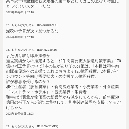
高市統一特亜新総裁決定後の第一歩としてはこの上なく特亜に
とってよいスタートだな
2025年10月06日 12:16
17. もえるななしさん. ID:ZmODJhZGQ
減税の予算が次々見つかるな
2025年10月06日 12:18
18. もえるななしさん. ID:c4M2VkM2U
また切り取り印象操作か
過去実績からの推定すると「和牛肉需要拡大緊急対策事業」170
億の補正予算の中で2本の柱がありその分配は、1本目は和牛肉
の販売促進への支援でこれにおおよそ120億円程度、2本目がイ
ンバウンド等向け需要拡大への支援で50億円程度。
誰が恩恵を受けるのか？
和牛生産者（肥育農家）・食肉流通業者・小売業者・外食産業
（レストラン・ホテル）・観光業界・消費者
和牛の消費量が物価高の影響等から減少してるから、前年度50
億円の補正から3倍強に増やして、和牛関連業界を支援してるだ
けじゃん
2025年10月06日 12:23
19. もえるななしさん. ID:hkNWE2MDQ