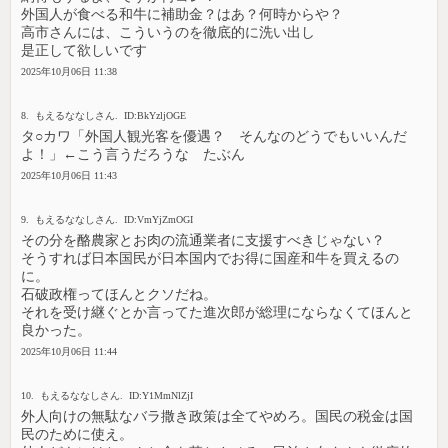
外国人が食べる和牛に補助金？はあ？何時からや？
高市さんには、こういうのを徹底的に洗い出し
是正して欲しいです
2025年10月06日 11:38
8. もえるななしさん. ID:BkYzljOGE
タ○カワ「外国人観光客を優遇？ そんなのどうでもいいんだ
よ！」←こう言うだろうな たぶん
2025年10月06日 11:43
9. もえるななしさん. ID:VmYjZmOGI
その分を酪農家とお肉の流通業者に支援すべきじゃない？
そうすれば日本国民が日本国内でお得に国産和牛を買えるの
に。
石破政権ってほんとクソだね。
それを受け継ぐとか言ってた進次郎が総理にならなくてほんと
良かった。
2025年10月06日 11:44
10. もえるななしさん. ID:Y1MmNlZjI
外人向けの無駄なバラ撒き政策は全てやめろ。国民の税金は国
民のために使え。