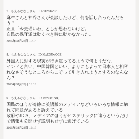
7. もえるななしさん. ID:czOWIzZTc
麻生さんと神谷さんが会談したけど、何を話し合ったんだろ
う？
正直「今更遅いわ」としか思わないけど。
自民の保守派は動くべき時に動かなかった。
2025年08月28日 16:14
8. もえるななしさん. ID:MxZDUwOGE
外国人に対する現実が行き渡ってるようで何よりだな。
インドと言い、中国韓国といい、よりにもよって日本人と相容
れなさそうなところからこぞって引き入れようとするのなんな
ん？
2025年08月28日 16:16
9. もえるななしさん. ID:MzNDc1NzQ
国民のほうが冷静に英語版のメディアなどいろいろな情報に触
れて問題があると訴えている
政府やJICA、メディアのほうがヒステリックに違うというだけ
で情報も公開せず説明もせずに逃げている
2025年08月28日 16:17