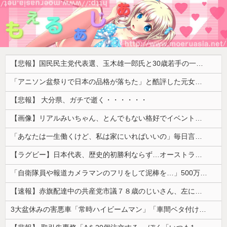
【悲報】国民民主党代表選、玉木雄一郎氏と30歳若手の一騎打ちへ → 榛葉幹事長の不出馬にネットで疑問噴出 ｗｗｗｗｗｗｗｗｗｗｗｗｗｗｗ
「アニソン盆祭りで日本の品格が落ちた」と酷評した元女優、「あんたが品格を語るのかよ！」と総ツッコミを食らってしまい……
【悲報】 大分県、ガチで逝く・・・・・・
【画像】リアルみいちゃん、とんでもない格好でイベント出演するwwwwwwwwww
「あなたは一生働くけど、私は家にいればいいの」毎日言われた20歳がついに返した一言…
【ラグビー】日本代表、歴史的初勝利ならず…オーストラリアに逆転負け ８戦全敗
「自衛隊員や報道カメラマンのフリをして泥棒を…」500万円分の預金通帳を盗まれた高齢女性が明かす被害！
【速報】赤旗配達中の共産党市議７８歳のじいさん、左に寄りすぎたか車で民家当て逃げ
3大盆休みの害悪車「常時ハイビームマン」「車間ベタ付けマン」「法定速度絶対遵守マン」