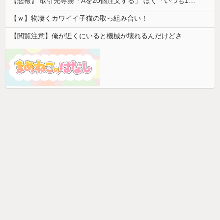
【悲報】 取引先専務「Aを20個注文する」 ぼく「いつも1～2個しか使わないけど本当に20であってる？」 取専「あってる」→結果『こう』なったんだが...
【ｗ】物凄くカワイイ子猫の取っ組み合い！
【閲覧注意】俺が近くにいると機械が壊れるんだけどさ