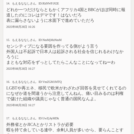
14. もえるななしさん. ID:RhNWFiN2E
どれか一つだけならともかくアフリカ4国とBBCがほぼ同時に報
道したのにコレはデマです！はないだろ
表に漏らさないように水面下で進めていただろ
2025年08月28日 16:26
15. もえるななしさん. ID:NmMjMzNmM
センシティブになる要因を作ってる側がよう言う
外国人は不起訴で日本人は起訴される社会を信じれるわけなか
ろうに
まともな対応をずっとしてたらこんなことになってねーわ
2025年08月28日 16:27
16. もえるななしさん. ID:VmZGM1MTQ
LGBTや再エネ、移民で欧米がわざわざ回答を見せてくれてるの
になぜか道を間違うから注意してんねん、痛い目みるのは利権
で儲けた組織や議員じゃなく普通の国民なんよ。
2025年08月28日 16:27
17. もえるななしさん. ID:UwZjAyMDk
外務省とかJICAとかリストラが必要
暇を持て余している連中、余剰人員が多いから、要らんことす