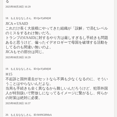
る
2025年08月28日 16:29
18. もえるななしさん. ID:QwYjdlMjM
JICA＝USAID
これだけ長く大規模にやってきた組織が「誤解」で済むレベル
のミスをするわけ無いだろ。
トランプのUSAIDに対するやり方は厳しすぎるし手続きも問題
あると思うけど、偏ったイデオロギーで母国を破壊する活動を
してるのも間違い無いのよ。
JICAもその部分は同じ。
2025年08月28日 16:29
19. もえるななしさん. ID:QwYjdlMjM
※15
不起訴と国外退去がセットなら不満も少なくなるのに、そうい
うことはやらないんだよな。
当局も手続きも全く異なるから難しいんだろうけど、犯罪外国
人が特別扱いで野放しになってるイメージに繋がるし、何らか
の対策は絶対に必要。
2025年08月28日 16:37
20. もえるななしさん. ID:M4NGI0MzA