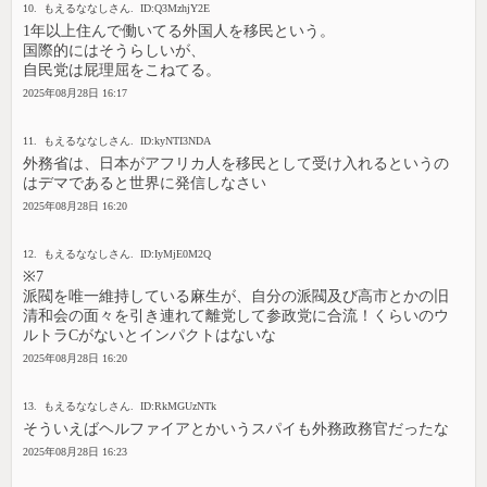
10. もえるななしさん. ID:Q3MzhjY2E
1年以上住んで働いてる外国人を移民という。
国際的にはそうらしいが、
自民党は屁理屈をこねてる。
2025年08月28日 16:17
11. もえるななしさん. ID:kyNTI3NDA
外務省は、日本がアフリカ人を移民として受け入れるというの
はデマであると世界に発信しなさい
2025年08月28日 16:20
12. もえるななしさん. ID:IyMjE0M2Q
※7
派閥を唯一維持している麻生が、自分の派閥及び高市とかの旧
清和会の面々を引き連れて離党して参政党に合流！くらいのウ
ルトラCがないとインパクトはないな
2025年08月28日 16:20
13. もえるななしさん. ID:RkMGUzNTk
そういえばヘルファイアとかいうスパイも外務政務官だったな
2025年08月28日 16:23