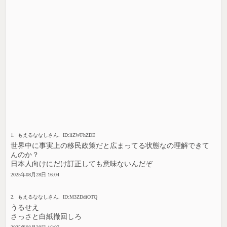
1. もえるななしさん. ID:liZWFhZDE
世界中に事実上の移民政策だと広まってる状態なの理解できて
んのか？
日本人向けにだけ訂正しても意味ないんだぞ
2025年08月28日 16:04
2. もえるななしさん. ID:M3ZDdiOTQ
うるせえ
さっさと白紙撤回しろ