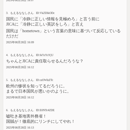
2025年08月28日 16:07
3. もえるななしさん. ID:VkZDlkODc
国民に「冷静に正しい情報を見極めろ」と言う前に
JICAに「冷静に正しい英訳をしろ」と言え
国民は「hometown」という言葉の意味に基づいて反応している
だけだ
2025年08月28日 16:09
4. もえるななしさん. ID:lkYzYzYjU
ちゃんとJICAに責任取らせるんだろうな？
2025年08月28日 16:12
5. もえるななしさん. ID:czOWIzZTc
欧州の惨状を知ってるだろうに。
まるで日本国民が悪いかのように。
2025年08月28日 16:12
6. もえるななしさん. ID:E0NTc4ZDE
嘘吐き基地害外務省！
国賊が！徹底的にリンチにしてやれ！
2025年08月28日 16:13