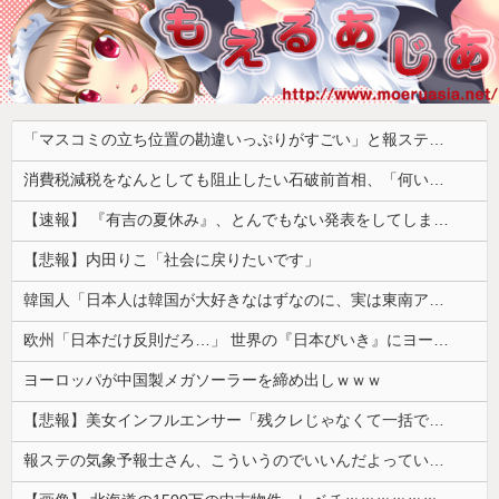
「マスコミの立ち位置の勘違いっぷりがすごい」と報ステ大越キャスターの台詞に視聴者絶句、高市とトランプを同列視させようという思惑がひしひしと
消費税減税をなんとしても阻止したい石破前首相、「何いってんのこいつ」と有権者をドン引きさせるよな屁理屈を……
【速報】 『有吉の夏休み』、とんでもない発表をしてしまう！！！！！
【悲報】内田りこ「社会に戻りたいです」
韓国人「日本人は韓国が大好きなはずなのに、実は東南アジア人と同列に見ているというのは本当なのですか？」
欧州「日本だけ反則だろ…」 世界の『日本びいき』にヨーロッパ全土から不満の声
ヨーロッパが中国製メガソーラーを締め出しｗｗｗ
【悲報】美女インフルエンサー「残クレじゃなくて一括でアルファード買っちゃった」コミュノート「！？」ｼｭﾊﾞﾊﾞﾊﾞﾊﾞﾊﾞ
報ステの気象予報士さん、こういうのでいいんだよっていう横乳の張り