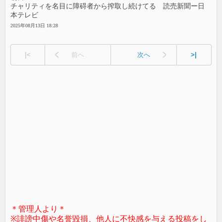
チャリティを名目に障碍者から搾取し続けてる 読売新聞ー日
本テレビ
2025年08月13日 18:28
|<
前へ
次へ
>|
＊管理人より＊
※誹謗中傷や名誉毀損、他人に不快感を与える投稿をし