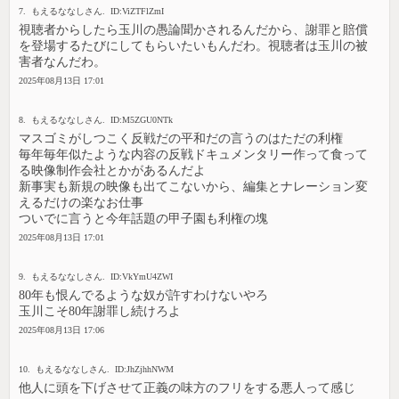
7. もえるななしさん. ID:ViZTFlZmI
視聴者からしたら玉川の愚論聞かされるんだから、謝罪と賠償
を登場するたびにしてもらいたいもんだわ。視聴者は玉川の被
害者なんだわ。
2025年08月13日 17:01
8. もえるななしさん. ID:M5ZGU0NTk
マスゴミがしつこく反戦だの平和だの言うのはただの利権
毎年毎年似たような内容の反戦ドキュメンタリー作って食って
る映像制作会社とかがあるんだよ
新事実も新規の映像も出てこないから、編集とナレーション変
えるだけの楽なお仕事
ついでに言うと今年話題の甲子園も利権の塊
2025年08月13日 17:01
9. もえるななしさん. ID:VkYmU4ZWI
80年も恨んでるような奴が許すわけないやろ
玉川こそ80年謝罪し続けろよ
2025年08月13日 17:06
10. もえるななしさん. ID:JhZjhhNWM
他人に頭を下げさせて正義の味方のフリをする悪人って感じ