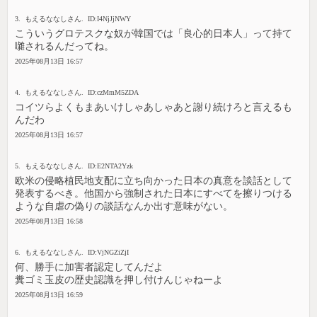
3. もえるななしさん. ID:I4NjJjNWY
こういうグロテスクな奴が韓国では「良心的日本人」って持て
囃されるんだってね。
2025年08月13日 16:57
4. もえるななしさん. ID:czMmM5ZDA
コイツらよくもまあいけしゃあしゃあと謝り続けろと言えるも
んだわ
2025年08月13日 16:57
5. もえるななしさん. ID:E2NTA2Yzk
欧米の侵略植民地支配に立ち向かった日本の真意を談話として
発表するべき。他国から強制された日本にすべてを擦りつける
ような自虐の偽りの談話なんか出す意味がない。
2025年08月13日 16:58
6. もえるななしさん. ID:VjNGZiZjI
何、勝手に加害者認定してんだよ
糞ゴミ玉皮の歴史認識を押し付けんじゃねーよ
2025年08月13日 16:59