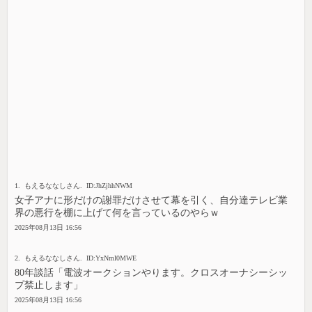
1. もえるななしさん. ID:JhZjhhNWM
女子アナに形だけの謝罪だけさせて幕を引く、自分達テレビ業
界の悪行を棚に上げて何を言っているのやらｗ
2025年08月13日 16:56
2. もえるななしさん. ID:YxNmI0MWE
80年談話「電波オークションやります。クロスオーナシーシッ
プ禁止します」
2025年08月13日 16:56