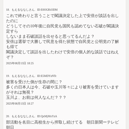
18. もえるななしさん. ID:E0OGRiODM
これで終わりと言うことで閣議決定した上で安倍が談話を出し
たのに
どうしてその10年後に自民党も国民も認めてない石破が閣議決
定すら
しないまま石破談話を出せると思ってるんだよ？
安倍は選挙で大勝しで民意を得た状態で自民党と公明党の了解
も得て
閣議決定して談話を出したわけで安倍の個人的な談話ではねえ
ぞ？
2025年08月13日 18:25
19. もえるななしさん. ID:E5MDYzNTc
被害を受けた側が生存の間に？
多くの日本人は今、石破や玉川等々により被害を受けています
がそれは無視？
玉川よ、お前は何人なんだ？？？
2025年08月13日 18:27
20. もえるななしさん. ID:QxMjMxYzA
部活動を名目に高校生から搾取し続けてる 朝日新聞ーテレビ
朝日