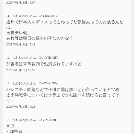
2025年08月13日 17:07
11. もえるななしさん. ID:YxNzE5YjU
通州で日本人をディスってまわってた朝鮮人ってのと被るんだ
は。
玉皮テレ朝。
あれ等は朝日の連中の手なのかな？
2025年08月13日 17:13
12. もえるななしさん. ID:JkYTE4MjY
加害者は軍事裁判で処罰されてますけど
2025年08月13日 17:16
13. もえるななしさん. ID:I0YzA1NDg
パレスチナ問題などで子供に罪は無いとか言っているヤツ程
太平洋戦争については子孫まで永劫謝罪を続けろと言ってそ
う。
2025年08月13日 17:23
14. もえるななしさん. ID:VjNGZiZjI
※12
× 加害者