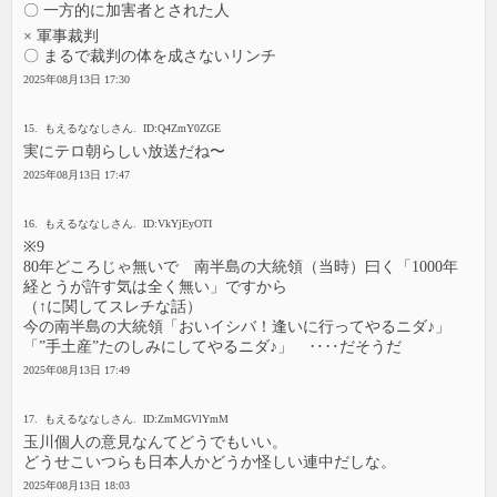
〇 一方的に加害者とされた人
× 軍事裁判
〇 まるで裁判の体を成さないリンチ
2025年08月13日 17:30
15. もえるななしさん. ID:Q4ZmY0ZGE
実にテロ朝らしい放送だね〜
2025年08月13日 17:47
16. もえるななしさん. ID:VkYjEyOTI
※9
80年どころじゃ無いで 南半島の大統領（当時）曰く「1000年
経とうが許す気は全く無い」ですから
（↑に関してスレチな話）
今の南半島の大統領「おいイシバ！逢いに行ってやるニダ♪」
「”手土産”たのしみにしてやるニダ♪」 ‥‥だそうだ
2025年08月13日 17:49
17. もえるななしさん. ID:ZmMGVlYmM
玉川個人の意見なんてどうでもいい。
どうせこいつらも日本人かどうか怪しい連中だしな。
2025年08月13日 18:03