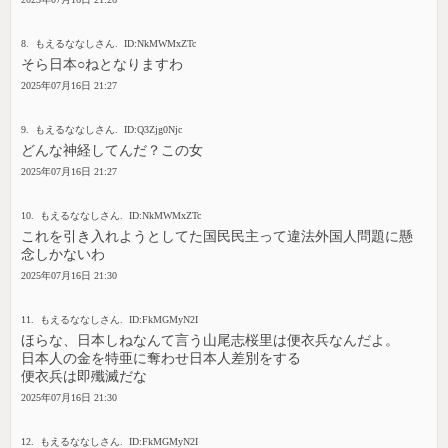
8. もえるななしさん. ID:NkMWMxZTc
そら日本○ねとなりますわ
2025年07月16日 21:27
9. もえるななしさん. ID:Q3Zjg0Njc
どんな神経してんだ？この女
2025年07月16日 21:27
10. もえるななしさん. ID:NkMWMxZTc
これを引き入れようとしてた国民民主って違法外国人問題に懸
念しかないわ
2025年07月16日 21:30
11. もえるななしさん. ID:FkMGMyN2I
ほらな、日本しねなんて言う山尾志桜里は便衣兵なんだよ。
日本人の金を特亜に奪わせ日本人差別をする
便衣兵は即殲滅だな
2025年07月16日 21:30
12. もえるななしさん. ID:FkMGMyN2I