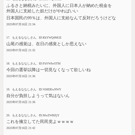
ふるさと納税みたいに、外国人に日本人が納めた税金を
外国人に支給した奴だけがやればいい
日本国民の99％は、外国人に支給なんて反対だろうけどな
2025年07月16日 21:34
17. もえるななしさん. ID:RkYWQ4MGE
山尾の感覚は、在日の感覚としか思えない
2025年07月16日 21:35
18. もえるななしさん. ID:FhYWIwOTM
今回の選挙以降は一切見なくなって欲しいね
2025年07月16日 21:36
19. もえるななしさん. ID:ViMDEwNWY
自分が負担しようって気はないん
2025年07月16日 21:36
20. もえるななしさん. ID:MwZWI0ZjY
これを擁立してた民民党よｗｗｗｗ
2025年07月16日 21:42