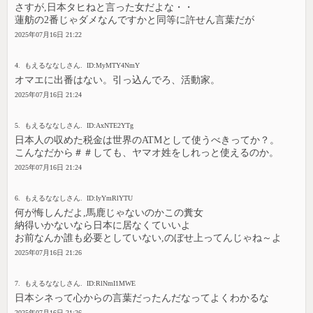
さすが,日本タヒねと言った女だよな・・
蓮舫の2番じゃダメなんですかと同等に許せん言葉だが
2025年07月16日 21:22
4. もえるななしさん. ID:MyMTY4NmY
オマエに出番はない。引っ込んでろ、活動家。
2025年07月16日 21:24
5. もえるななしさん. ID:AxNTE2YTg
日本人の収めた税金は世界のATMとして使うべきってか？。
こんなだから＃＃しても、ヤマオ姓をしれっと使えるのか。
2025年07月16日 21:24
6. もえるななしさん. ID:IyYmRlYTU
何が悔しんだよ,馬鹿じゃないのかこの糞女
納得いかないなら日本に居なくていいよ
お前なんか誰も必要としていない,のぼせ上ってんじゃね～よ
2025年07月16日 21:26
7. もえるななしさん. ID:RlNmI1MWE
日本シネって心からの言葉だったんだなってよくわかるな
2025年07月16日 21:26