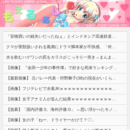
「安物買いの銭失いだったねぇ」とインドネシア高速鉄道の最終処分に日本側騒然、国家予算は使わないというと何が財源なんだ？
クマが害獣扱いされる風潮にドラマ脚本家が不快感、「何度もクマに会ったことがあるけど全然怖くなかった」と主張しており……
水を飲むハゲワシの尻をカラスがこっそり一突き→まんまと追い払って水皿ひとり占め【海外の反応】
【画像】 『金田一少年の事件簿』で好きな死体ランキング１位がこちら！
【最新画像】 元バレー代表・狩野舞子(38)の現在がいくらなんでも即ハボすぎる！
【画像】フジテレビで水着JKｗｗｗｗｗｗｗｗｗｗｗｗｗｗｗｗ
【画像】女子アナ２人が並んだ結果ｗｗｗｗｗｗｗｗｗｗｗｗｗｗｗｗｗｗｗｗｗｗｗｗｗｗｗｗｗｗ 【Pickup06072014】
【急募】「国内評価:S、海外評価:G」 ←思い浮かべたモノwwwwwwww
【画像】女の子「ねー、ドライヤーかけて？♡」