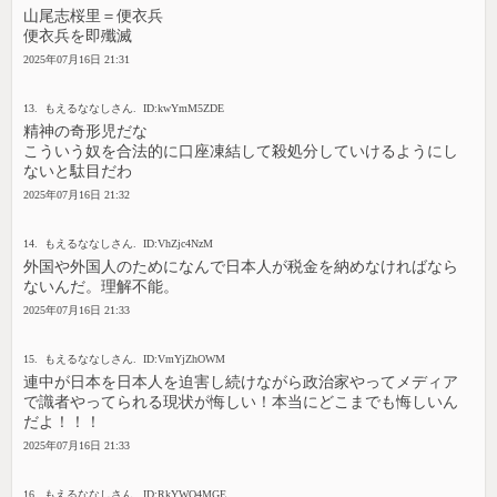
山尾志桜里＝便衣兵
便衣兵を即殲滅
2025年07月16日 21:31
13. もえるななしさん. ID:kwYmM5ZDE
精神の奇形児だな
こういう奴を合法的に口座凍結して殺処分していけるようにし
ないと駄目だわ
2025年07月16日 21:32
14. もえるななしさん. ID:VhZjc4NzM
外国や外国人のためになんで日本人が税金を納めなければなら
ないんだ。理解不能。
2025年07月16日 21:33
15. もえるななしさん. ID:VmYjZhOWM
連中が日本を日本人を迫害し続けながら政治家やってメディア
で識者やってられる現状が悔しい！本当にどこまでも悔しいん
だよ！！！
2025年07月16日 21:33
16. もえるななしさん. ID:RkYWQ4MGE