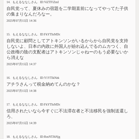
14. もえるななしさん. ID:ViZTFlZmI
自民党って、夏休みの宿題を二学期直前になってやってた子供
の集まりなんだろなー。
2025年07月15日 14:36
15. もえるななしさん. ID:FkYTIxMDc
自民党に顧問としてアトキンソンがいるからから自民党を支持
しないよ、日本の内政に外国人が紛れ込んでるのムカつく、自
公政権の陰の支配者はアトキンソンじゃねーのもう必要ないか
ら消えな
2025年07月15日 14:37
16. もえるななしさん. ID:Y1YTlkNzk
アチラさんって税金納めてんのかな？
2025年07月15日 14:38
17. もえるななしさん. ID:FkYTIxMDc
信用されたいなら今すぐに不法滞在者と不法移民を強制送還し
ろ、
2025年07月15日 14:39
18. もえるななしさん. ID:RmNTJhNjg