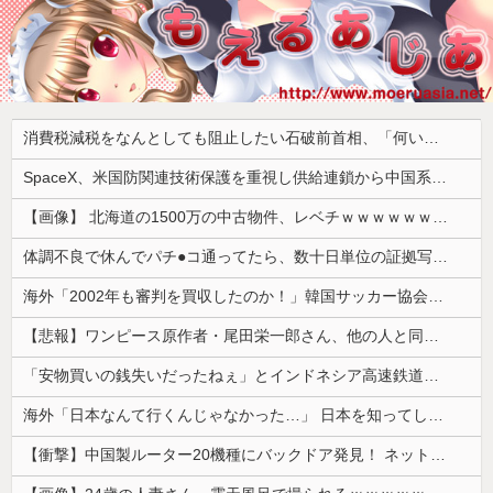
消費税減税をなんとしても阻止したい石破前首相、「何いってんのこいつ」と有権者をドン引きさせるよな屁理屈を……
SpaceX、米国防関連技術保護を重視し供給連鎖から中国系を完全排除へ 供給業者に「中国籍人員をSpaceX向けの生産に関わらせないこと」「中国製の設備・部品を使わないこと」を要求し監査実施
【画像】 北海道の1500万の中古物件、レベチｗｗｗｗｗｗｗｗｗｗｗｗｗｗｗｗｗｗｗｗ
体調不良で休んでパチ●コ通ってたら、数十日単位の証拠写真撮られて会社クビになった
海外「2002年も審判を買収したのか！」韓国サッカー協会による国際試合の審判買収が発覚し大騒ぎ！【海外の反応】
【悲報】ワンピース原作者・尾田栄一郎さん、他の人と同じ「漫画家」という肩書きに不満
「安物買いの銭失いだったねぇ」とインドネシア高速鉄道の最終処分に日本側騒然、国家予算は使わないというと何が財源なんだ？
海外「日本なんて行くんじゃなかった…」 日本を知ってしまったディズニー信者、帰国後『本家』に失望する事態に
【衝撃】中国製ルーター20機種にバックドア発見！ ネットに繋ぐだけで35秒ごとに中国のサーバーと通信