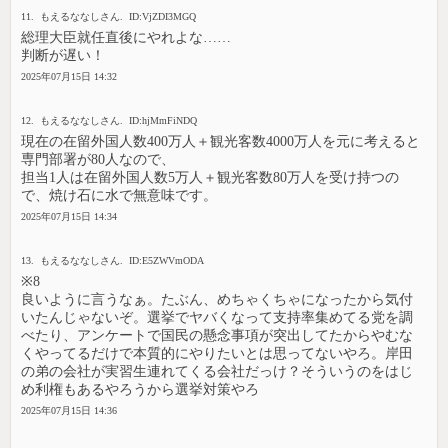
11. もえるななしさん. ID:VjZDI3MGQ
総理大臣就任直後にやれよな……
判断が遅い！
2025年07月15日 14:32
12. もえるななしさん. ID:hjMmFiNDQ
現在の在留外国人数400万人＋観光客数4000万人を元に考えると
専門部署が80人なので、
担当1人は在留外国人数5万人＋観光客数80万人を受け持つの
で、焼け石に水で無意味です。
2025年07月15日 14:34
13. もえるななしさん. ID:E5ZWVmODA
※8
良いように言うなぁ。たぶん、めちゃくちゃになったから気付
いたんじゃないぞ。選挙でヤバくなって支持率集めてる党を調
べたり、アンケートで国民の懸念事項が突出してたからやむな
くやってるだけで本質的にやりたいとは思ってないやろ。岸田
の弟の会社が実習生連れてくる会社だっけ？そういうのをはじ
め利権もあるやろうから選挙対策やろ
2025年07月15日 14:36