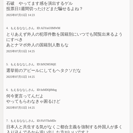
石破 やってます感を演出するゲル
投票日1週間切ったけどまだ騙せるよね？
2025年07月15日 14:23
4. もえるななしさん. ID:A5YmU0MWM
とりあえず外人の犯罪件数を国籍別にいつでも閲覧出来るよう
にすべき
あとナマポ外人の国籍別人数もな
2025年07月15日 14:25
5. もえるななしさん. ID:lhN2M5MjE
選挙前のアピールにしてもヘタクソだな
2025年07月15日 14:25
6. もえるななしさん. ID:IxMDQ0Mzg
何今更言ってんだよ
やってもらわなきゃ困るけど
2025年07月15日 14:25
7. もえるななしさん. ID:FkYTIxMDc
日本人と共生する気がなくご都合主義を強制する外国人が多く
入り込んでるから追い出した方がいいですよ