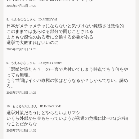
2025年07月15日 14:27
8. もえるななしさん. ID:JjNDJjYWI
日本がメチャメチャにならないと気づけない鈍感さは致命的
このままではあらゆる部分で同じことされる
まともな感性のある者に交換する必要がある
選挙で大敗すればいいのに
2025年07月15日 14:28
9. もえるななしさん. ID:MyMTY4NmY
「選挙対策だろ？」の一言で片付いてしまう時点でもう何をや
っても無理。
もう世間はイシバ政権の後はどうなるか？しかみてない。諦め
ろ。
2025年07月15日 14:29
10. もえるななしさん. ID:ExNWRlYzE
選挙対策だろうけどやらないよりマシ
いくら外部から金もらっていようが落選の危機に比べれば些細
なことだからな
2025年07月15日 14:32