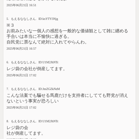
2025年06月21日 16:51
5. もえるななしさん. ID:kxYTY3Njg
※３
お前みたいな一個人の感想を一般的な価値観として雑に纏める
手合いは本当に不愉快に過ぎる。
自民党に票なんて絶対に入れてやらんわ。
2025年06月21日 16:57
6. もえるななしさん. ID:U1M2JhNTc
レジ袋の会社が倒産してます。
2025年06月21日 17:02
7. もえるななしさん. ID:JmZGZkNzM
こんな法案でも騙せる馬鹿だけを支持者にしてても野党が消え
ないという事実が恐ろしい
2025年06月21日 17:02
8. もえるななしさん. ID:U1M2JhNTc
レジ袋の会
社が倒産してます。