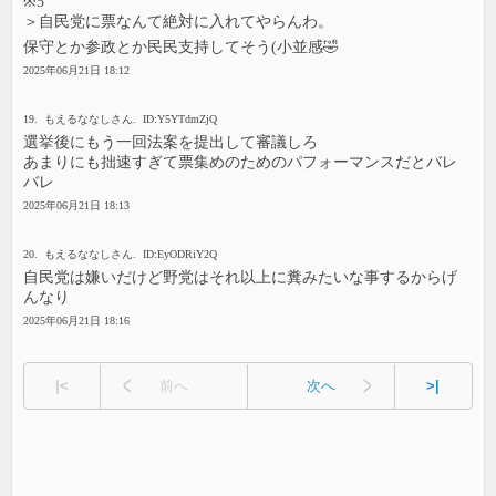
※5
＞自民党に票なんて絶対に入れてやらんわ。
保守とか参政とか民民支持してそう(小並感🤣
2025年06月21日 18:12
19. もえるななしさん. ID:Y5YTdmZjQ
選挙後にもう一回法案を提出して審議しろ
あまりにも拙速すぎて票集めのためのパフォーマンスだとバレ
バレ
2025年06月21日 18:13
20. もえるななしさん. ID:EyODRiY2Q
自民党は嫌いだけど野党はそれ以上に糞みたいな事するからげ
んなり
2025年06月21日 18:16
|<
前へ
次へ
>|