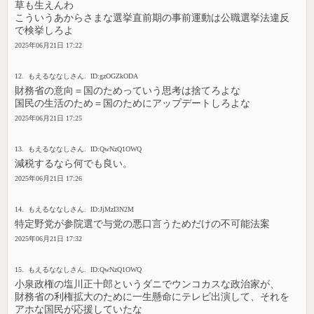
草も生えんわ
こういうあからさまな選挙直前期の事前運動は公職選挙法違反
で検挙しろよ
2025年06月21日 17:22
12. もえるななしさん. ID:gzOGZkODA
財務省の意向＝国のためっていう思考は捨てろよな
国民の生活のため＝国のためにアップデートしろよな
2025年06月21日 17:25
13. もえるななしさん. ID:QwNzQ1OWQ
減税するなら何でも良い。
2025年06月21日 17:26
14. もえるななしさん. ID:JjMzI3N2M
特定野党が参院選で与党の悪口言うためだけの不可能法案
2025年06月21日 17:32
15. もえるななしさん. ID:QwNzQ1OWQ
小泉政権の塩川正十郎というダニでウンコカスな政治家が、
財務省の利権拡大のために一生懸命にテレビ出演して、それを
アホな国民が応援していたな