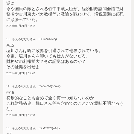
逆に
今や国民の敵とされる竹中平蔵大臣が、経済財政諮問会議で財
務省や古川東大バカ教授等と激論を戦わせて、増税回避に必死
に頑張っていた。
2025年06月21日 17:37
16. もえるななしさん. ID:lmNzMxZjk
※15
塩川さんは既に政界を引退されて他界されている。
今更、塩川さんを叩いても仕方がないだろ。
財務省の利権拡大？その証拠はあるのか？
その証拠を出せよ
2025年06月21日 17:42
17. もえるななしさん. ID:QwNzQ1OWQ
※16
初歩的なことも含めて全く何一つ知らないのか
これ財務省史、橋口さん等も含めてのことだが意味不明だろう
な、
2025年06月21日 17:53
18. もえるななしさん. ID:M2M2QwMjk