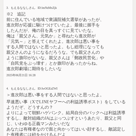
3. もえるななしさん. ID:lmNzMxZjk
※2 追記
前に住んでいる地域で衆議院補欠選挙があったが、
進次郎が応援に駆けつけていたよ。最後に握手を
したんだが、俺の目を真っすぐに見ていたな。
俺は「親父さん、元気か」と尋ねたら進次郎が
「元気～」と答えてくれたよ。進次郎は悪い事を
する人間ではないと思ったよ。もし総理になっても
親父さんのようになるだろうな。でも親父さんの
ように旗印がないな。親父さんは「郵政民営化」や
「自民党をぶっ壊す」とか旗印があったからね。
進次郎劇場に期待をしたいな
2025年06月21日 16:28
4. もえるななしさん. ID:IwOGEzZWI
＞進次郎は悪い事をする人間ではないと思ったよ。
早速悪い事（XでLINEヤフーへの利益誘導ポスト）をしている
ようだぞ、どうすんの？
よりによって朝鮮ハゲバンク。結局自分のバックへは利益誘導
するし、敵対組織のJAはぶっつぶすというあたり、親父と同
じ、いわゆる正義マンみたいだな
あなたは有権者なので面と向かってはいい顔するし、敵認定し
た有権者には砂をかけるんだよ