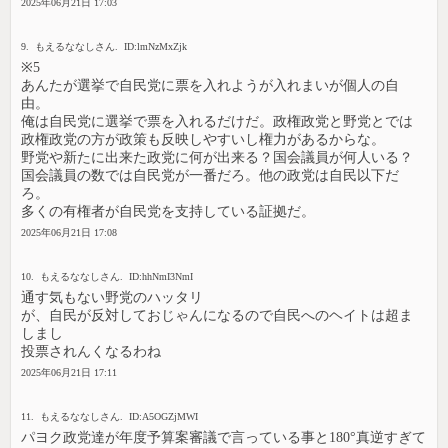
2025年06月21日 17:03
9. もえるななしさん. ID:lmNzMxZjk
※5
あんたが選挙で自民党に票を入れようが入れまいが個人の自
由。
俺は自民党に選挙で票を入れるだけだ。政権政党と野党とでは
政権政党の方が政策も反映しやすいし権力があるからな。
野党や新たに出来た政党に何が出来る？国会議員が何人いる？
国会議員の数では自民党が一番だろ。他の政党は自民以下だ
ろ。
多くの有権者が自民党を支持している証拠だ。
2025年06月21日 17:08
10. もえるななしさん. ID:hhNmI3NmI
通す気もない野党のハッタリ
が、自民が反対しておじゃんになるので自民へのヘイトは超ま
しまし
投票されんくなるわね
2025年06月21日 17:11
11. もえるななしさん. ID:A5OGZjMWI
パヨク政党達が年度予算案審議で言っている事と180°真逆すぎて