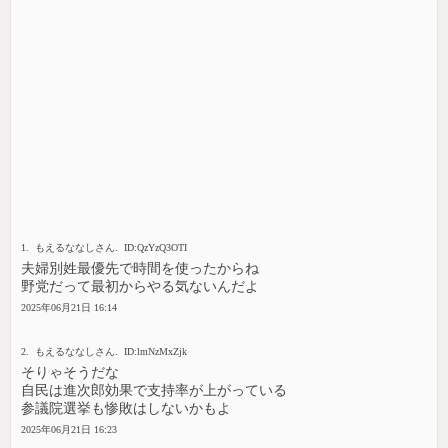
1. もえるななしさん. ID:QzYzQ3OTI
夫婦別姓最優先で時間を使ったからね
野党だって最初からやる気ないんだよ
2025年06月21日 16:14
2. もえるななしさん. ID:lmNzMxZjk
そりゃそうだな
自民は進次郎効果で支持率が上がっている
参議院選挙も惨敗はしないかもよ
2025年06月21日 16:23