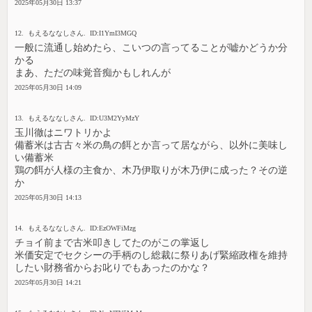
2025年05月30日 13:37
12. もえるななしさん. ID:I1YmI3MGQ
一般に流通し始めたら、こいつの言ってることが嘘かどうか分
かる
まあ、ただの味覚音痴かもしれんが
2025年05月30日 14:09
13. もえるななしさん. ID:U3M2YyMzY
玉川徹はニワトリかよ
備蓄米は古古々米の鳥の餌とか言って居ながら、以外に美味し
い備蓄米
鶏の餌が人様の主食か、木乃伊取りが木乃伊に成った？その逆
か
2025年05月30日 14:13
14. もえるななしさん. ID:EzOWFiMzg
チョイ前まで古米叩きしてたのがこの掌返し
米価安定でセクシーの手柄のし総裁に祭りあげ緊縮政権を維持
したい財務省からお叱りでもあったのかな？
2025年05月30日 14:21