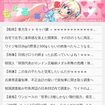
【動画】東大生ｖｓ キャバ嬢 → ｗｗｗｗｗｗｗｗｗｗｗｗｗｗｗｗｗｗ
自宅で左手に違和感を覚えた開業医、その日のうちに両足が動かなくなり入院すると……
ワイジ毎日2kgの野菜と500gくらいの肉食べたらこうなるｗｗｗ
【画像】日焼け口リの締まったお尻っていいよね！ｗｗｗｗｗ
韓国人「韓国代表がロンドン五輪銅メダル剥奪の危機！海外メディアが『時効の壁を越えてIOCの調査対象になり得る』と報道！」
【画像】この女の子たちと交尾したいんだがｗｗｗｗｗ
兵庫県斎藤知事、不正会計の疑いで前知事に聞き取り調査へ
韓国調査船が竹島周辺の日本EEZ内で調査か、ワイヤのようなもの海中に投入…外務省が抗議！
【速報】ワンピースの「世界に5種しかない飛行能力」発言の謎が解けるww..