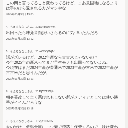
この間と言ってること変わってるけど、まあ意固地になるより
は手のひら返される方がマシやな
2025年05月30日 13:05
4. もえるななしさん. ID:k5YjhhMWM
出回ったら味覚音痴扱いさらるのに気づいたんだろ
2025年05月30日 13:12
5. もえるななしさん. ID:c4NDQ5NjM
話がズレるけど、2022年産なら古古米じゃないの？
今年2025年の新米ってまだ早生モノも出回ってないよね。
今現在はまだ2024年産が普通米で2023年産が古米で2022年産が
古古米だと思うんだが。
2025年05月30日 13:13
6. もえるななしさん. ID:BjYTA5NjA
朝令暮改して全く悪びれもしない所がメディアとしては使い勝
手がイイんだろうな
2025年05月30日 13:18
7. もえるななしさん. ID:ZjYzlhMzA
今の米は、低温倉庫にヨウ素で燻蒸し保管するので、味は変わ