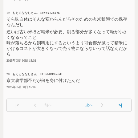
19. もえるななしさん. ID:YxY2ZhYzE
そら味自体はそんな変わらんだろそのための玄米状態での保存
なんだし
違いは古い米ほど精米が必要、削る部分が多くなって粒が小さ
くなるってこと
味が落ちるから飼料用にするというより可食部が減って精米に
かけるコストが大きくなって売り物にならないって話なんだか
ら
2025年05月30日 15:02
20. もえるななしさん. ID:lmMDBkZmE
京大農学部卒だが何を身に付けたんだ
2025年05月30日 15:06
|<
前へ
次へ
>|