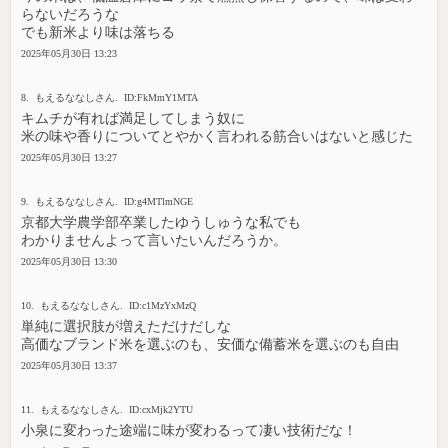
らないだろうな
でも新米より味は落ちる
2025年05月30日 13:23
8. もえるななしさん. ID:FkMmY1MTA
キムチが有れば満足してしまう奴に
米の味や香りについてとやかく言われる筋合いはないと感じた
2025年05月30日 13:27
9. もえるななしさん. ID:g4MTlmNGE
京都大学農学部卒業したゆうしゅうな私でも
わかりませんよって言いたいんだろうか。
2025年05月30日 13:30
10. もえるななしさん. ID:c1MzYxMzQ
単純に選択肢が増えただけだしな
高価なブランド米を選ぶのも、安価な備蓄米を選ぶのも自由
2025年05月30日 13:37
11. もえるななしさん. ID:cxMjk2YTU
小泉に変わった途端に味が変わるって凄い技術だな！