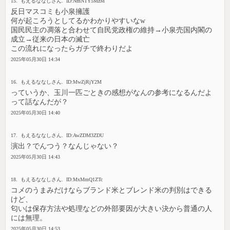
15. もえるななしさん. ID:NmNTY5MzM
反日マスコミも小泉擁護
何が起ころうとしてるかわかりやすいなw
国民民主の凋落と合わせて自民党政権の維持→小泉売国内閣の
成立→従来の日本の滅亡
この流れになったらガチで終わりだよ
2025年05月30日 14:34
16. もえるななしさん. ID:MwZjRjY2M
っていうか、玉川一匹ごときの感想がなんの参考になるんだよ
って話なんだが？
2025年05月30日 14:40
17. もえるななしさん. ID:AwZDM3ZDU
演出？でんつう？なんじゃない？
2025年05月30日 14:43
18. もえるななしさん. ID:MxMmQ1ZTc
コメのうまみだけならブランド米とブレンド米の判別はできる
けど、
匂いは保存方法や処理などの外部要因が大きい決から普通の人
には無理。
2025年05月30日 14:53