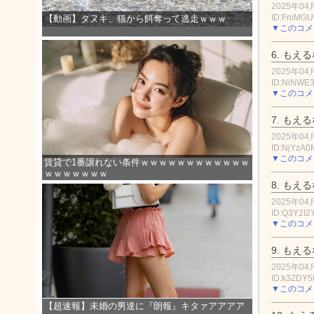
2025年04月
ID:FmMG
【動画】タヌキ、猫から餌奪って逃走ｗｗｗ
▼このコメ
6.
もえる
2025年04月
ID:NiNWE
▼このコメ
7.
もえる
2025年04月
ID:NjYzA0
▼このコメ
賃貸で1番譲れない条件ｗｗｗｗｗｗｗｗｗｗｗｗ
ｗｗｗｗｗｗｗ
8.
もえる
2025年04月
ID:Q3Y2I2
▼このコメ
9.
もえる
2025年04月
ID:k3ZDY5
▼このコメ
【超速報】未婚の男達に『朗報』キタァアアアア