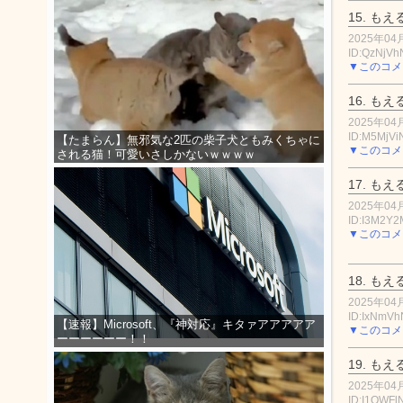
15.
もえ
2025年04月
ID:QzNjV
▼このコメ
16.
もえ
2025年04月
ID:M5MjVi
【たまらん】無邪気な2匹の柴子犬ともみくちゃに
▼このコメ
される猫！可愛いさしかないｗｗｗｗ
17.
もえ
2025年04月
ID:I3M2Y2
▼このコメ
18.
もえ
2025年04月
ID:IxNmV
【速報】Microsoft、『神対応』キタァアアアアア
▼このコメ
ーーーーーー！！
19.
もえ
2025年04月
ID:I1OWF