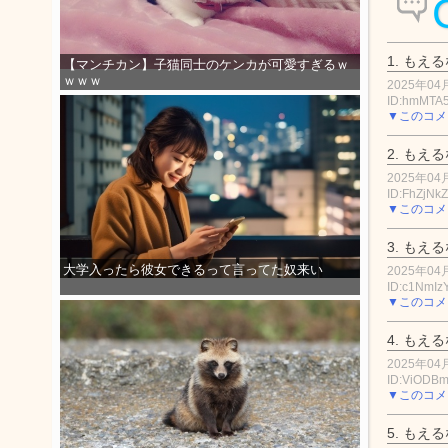
1.
もえる
【マンチカン】子猫同士のケンカが可愛すぎるｗ
ｗｗｗ
2025年04月
ID:hmMTA
▼このコメ
2.
もえる
2025年04月
ID:FhZjNk
▼このコメ
3.
もえる
大学入ったら彼女できるって言ってた奴来い
2025年04月
ID:c1NmIz
▼このコメ
4.
もえる
2025年04月
ID:ViODB
▼このコメ
5.
もえる