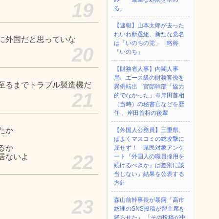
19
る」
【速報】山本太郎が去った
れいわ新選組、新たな党名
に外国だと思っていな
は「いのちの党」 略称
20
「いのち」
【財務省人事】内閣人事
局、エース級の財務官僚を
至るまでトラブル製造機だ
異例転出 官邸幹部「協力
21
的でなかった」※岸田首相
（当時）の秘書官などを歴
任 、岸田首相の後輩
たか
【外国人公務員】三重県、
ぱよくマスコミの総攻撃に
るか
屈せず！「県民対象アンケ
22
居ないよ
ート『外国人の職員採用を
続けるべきか』は差別に該
当しない」結果を公表する
方針
23
森山前幹事長が暴露「高市
総理のSNS投稿が習主席を
怒らせた」 「その投稿が中