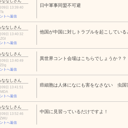
るななしさん
日中軍事同盟不可避
09日 13:39:40
OTk
ントへ返信
るななしさん
他国が中国に対しトラブルを起こしている
09日 13:40:32
ZGI
ントへ返信
るななしさん
異世界コント会場はこちらでしょうか？？
09日 13:40:49
lZDg
ントへ返信
るななしさん
癌細胞は人体になにも害をなさない 虫国
09日 13:41:51
3MDA
ントへ返信
るななしさん
中国に見習っているだけですよ！
09日 13:52:46
3ZWU
ントへ返信