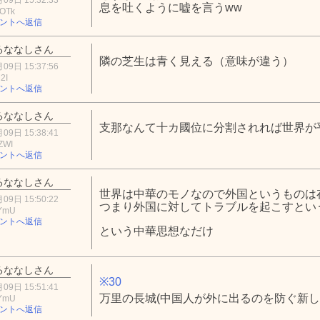
息を吐くように嘘を言うww
hOTk
ントへ返信
るななしさん
隣の芝生は青く見える（意味が違う）
09日 15:37:56
2I
ントへ返信
るななしさん
支那なんて十カ國位に分割されれば世界が
09日 15:38:41
ZWI
ントへ返信
るななしさん
世界は中華のモノなので外国というものは
09日 15:50:22
つまり外国に対してトラブルを起こすとい
jYmU
ントへ返信
という中華思想なだけ
るななしさん
※30
09日 15:51:41
万里の長城(中国人が外に出るのを防ぐ新し
jYmU
ントへ返信