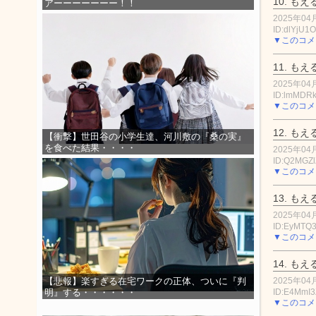
10.
もえ
アーーーーーーー！！
2025年04月
ID:dlYjU1
▼このコメ
11.
もえ
2025年04月
ID:lmMDRk
▼このコメ
12.
もえ
【衝撃】世田谷の小学生達、河川敷の『桑の実』
を食べた結果・・・・
2025年04月
ID:Q2MGZ
▼このコメ
13.
もえ
2025年04月
ID:EyMTQ
▼このコメ
14.
もえ
2025年04月
【悲報】楽すぎる在宅ワークの正体、ついに『判
ID:E4MmI
明』する・・・・・・
▼このコメ