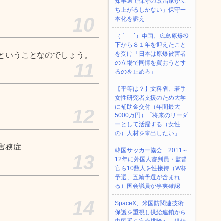
知事選で保守の政治家が立
ち上がるしかない」保守一
10
本化を訴え
（ ´_ゝ`）中国、広島原爆投
下から８１年を迎えたこと
を受け「日本は原爆被害者
ということなのでしょう。
の立場で同情を買おうとす
11
るのを止めろ」
【平等は？】文科省、若手
女性研究者支援のため大学
に補助金交付（年間最大
12
5000万円）「将来のリーダ
ーとして活躍する（女性
の）人材を輩出したい」
害務症
韓国サッカー協会 2011～
13
12年に外国人審判員・監督
官ら10数人を性接待（W杯
予選、五輪予選が含まれ
る）国会議員が事実確認
14
SpaceX、米国防関連技術
保護を重視し供給連鎖から