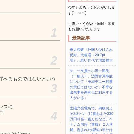
今年もよろしくおねがいしま
す(´・ω・`)
手洗い・うがい・睡眠・栄養
1
もお願いいたします
最新記事
東大調査「外国人受け入れ
反対」大幅増（20.7pt
2
増）、若い世代で増加幅大
デニー支援の小沢一郎氏
（一般人）、辺野古沖事故
呼べるものではないという
について「玉城デニー知事
3
の責任ではないが、不幸な
出来事を悪宣伝に利用する
人がいる」
ンスに
太陽光発電所で、銅線およ
だ
4
そ2.2トン（時価およそ330
万円相当）盗んだなど、ベ
トナム国籍（無職）２人逮
捕、盗まれた銅線の半分は