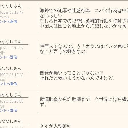
るななしさん
海外での犯罪や迷惑行為、スパイ行為は中
09日 15:16:47
ないらしい
YzMmU
むしろ日本での犯罪は英雄的行動を称賛さ
ントへ返信
中国人は国ごと地上から消滅しないかなぁ
るななしさん
特亜人てなんでこう「カラスはピンク色に
09日 15:16:52
なこと言うの好きなの
NjY
ントへ返信
るななしさん
自覚が無いってことじゃない？
09日 15:18:43
それだと救いようがないんですけど。
Yzg
ントへ返信
るななしさん
武漢肺炎から詐欺師まで、全世界にばら撒
09日 15:26:38
ず。
Zjg
ントへ返信
るななしさん
さすが大朝鮮w
09日 15:32:33