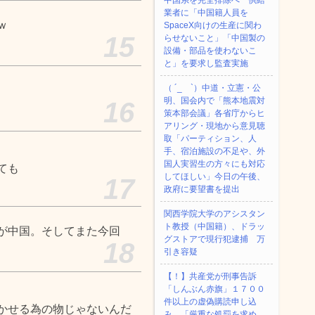
中国系を完全排除へ 供給
業者に「中国籍人員を
ｗ
SpaceX向けの生産に関わ
15
らせないこと」「中国製の
設備・部品を使わないこ
と」を要求し監査実施
（ ´_ゝ`）中道・立憲・公
明、国会内で「熊本地震対
16
策本部会議」各省庁からヒ
アリング・現地から意見聴
取「パーティション、人
手、宿泊施設の不足や、外
国人実習生の方々にも対応
ても
してほしい」今日の午後、
17
政府に要望書を提出
関西学院大学のアシスタン
ト教授（中国籍）、ドラッ
が中国。そしてまた今回
グストアで現行犯逮捕 万
18
引き容疑
【！】共産党が刑事告訴
「しんぶん赤旗」１７００
件以上の虚偽購読申し込
かせる為の物じゃないんだ
み 「厳重な処罰を求め