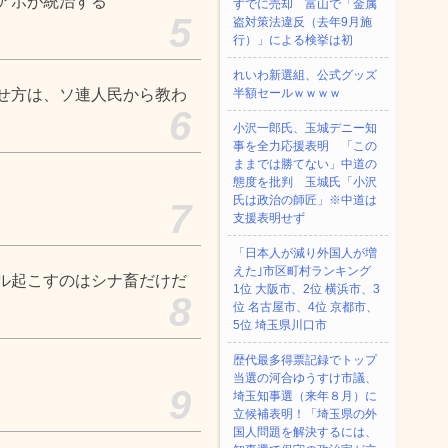
アホが統治する
すでに売却 富山で「金属
5
盗対策法違反（去年9月施
行）」による検挙は初
れいわ新選組、公式グッズ
せ方は、ソ連人民から教わ
半額セールｗｗｗｗ
6
小沢一郎氏、玉城デニー知
事を全力応援表明 「この
ままでは勝てない」中道の
態度を批判 玉城氏「小沢
氏は政治の師匠」※中道は
7
支援表明せず
「日本人が減り外国人が増
えた｣市区町村ランキング
ル起こすのはシナ畜だけだ
1位 大阪市、2位 横浜市、3
8
位 名古屋市、4位 京都市、
5位 埼玉県川口市
歴代最多得票記録でトップ
当選の河合ゆうすけ市議、
9
埼玉知事選（来年８月）に
立候補表明！「埼玉県の外
国人問題を解決するには、