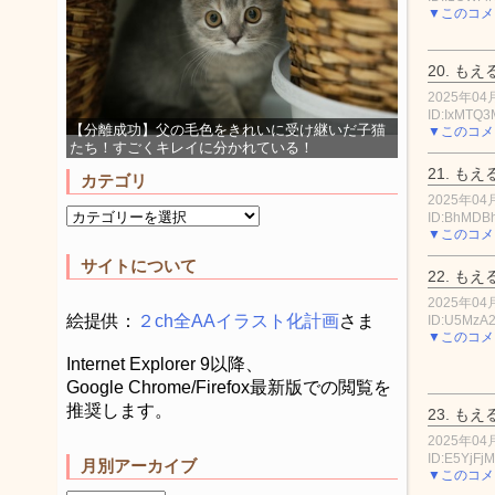
▼このコメ
20.
もえ
2025年04月
ID:IxMTQ3
【分離成功】父の毛色をきれいに受け継いだ子猫
▼このコメ
たち！すごくキレイに分かれている！
21.
もえ
カテゴリ
2025年04月
ID:BhMDB
▼このコメ
サイトについて
22.
もえ
2025年04月
絵提供：
２ch全AAイラスト化計画
さま
ID:U5MzA
▼このコメ
Internet Explorer 9以降、
Google Chrome/Firefox最新版での閲覧を
推奨します。
23.
もえ
2025年04月
ID:E5YjFj
月別アーカイブ
▼このコメ