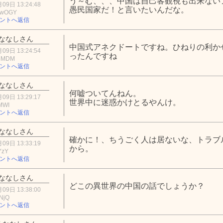
う～む、、、中国は自己客観視も出来ない
09日 13:24:48
愚民国家だ！と言いたいんだな。
UwOGY
ントへ返信
ななしさん
中国式アネクドートですね。ひねりの利か
09日 13:24:54
ったんですね
3MDM
ントへ返信
ななしさん
何嘘ついてんねん。
09日 13:29:17
世界中に迷惑かけとるやんけ。
MWI
ントへ返信
ななしさん
確かに！、ちうごく人は居ないな、トラブ
09日 13:33:19
から。
YzY
ントへ返信
ななしさん
どこの異世界の中国の話でしょうか？
09日 13:38:00
NjQ
ントへ返信