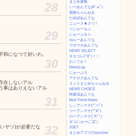
まとめ速報
28
いーあんてな(#ﾟｗﾟ)
我無ちゃんねる
だめぽあんてな
ニュース★３つ！
☆にゅーもふ
29
にゅーぷる☆
ねらーあんてな
ウホウホあんてな
NEWS SELECT
平和になつて好いわ。
キタコレ(ﾟ∀ﾟ)！！
30
わくてか！
NewsLog
にゅーぷろ
アナログあんてな
存在しないアル
２ｃｈまとめちゃんねる
う事はありえないアル
NEWS CHOICE
特亜流あんてな
31
Best Trend News
しぃアンテナ(*ﾟーﾟ)
つーアンテナ(*ﾟ∀ﾟ)
のーアンテナ(ﾟAﾟ* )
ギコにゅー(,,ﾟДﾟ)
32
いヤツ)が必要だな
2GET
まとめアプリChaconne