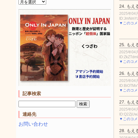
24.
もえ
2025年04月
ID:JmNm
▼このコメ
25.
もえ
2025年04月
ID:ZkZTdm
▼このコメ
26.
もえ
2025年04月
ID:BiOTMx
▼このコメ
記事検索
27.
もえ
2025年04月
連絡先
ID:Q2ZjUw
▼このコメ
お問い合わせ
28.
もえ
2025年04月