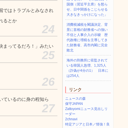
国側（習近平主席）を怒ら
せ、日中関係をこじらせる
国ではトラブルとみなされ
大きなきっかけになった」
れるとか
消費税減税を閣議決定、背
24
景に首相の財務省への強い
不信と人事介入の示唆 歴
代政権に増税を主導してき
た財務省、高市内閣に完全
決まってるだろ！」みたい
敗北
25
海外の刑務所に収監されて
いる韓国人急増、1,325人
（詐偽が4分の1） 日本に
は254人
26
リンク
ニュースの森
いているのに身の程知ら
保守JAPAN
27
Zattoyomiニュース見出しリ
ーダー
2chnavi
特定アジアと日本／情強！良