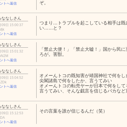
ぞ。
ントへ返信
るななしさん
つまり…トラブルを起こしている相手は既
09日 15:00:37
い……と？
Mjk
ントへ返信
るななしさん
「禁止大便！」「禁止大嘘！」国から民に
09日 15:01:32
ろが。害獣。
hN2M
ントへ返信
るななしさん
オメーんトコの既知害が靖国神社で何をし
09日 15:04:52
尖閣諸島で何をしたか、言うてみい
2ZDk
オメーんトコの転売ヤーが日本で何をして
ントへ返信
言うてみい、そんな戯言を信じるバカなど
るななしさん
その言葉を誰が信じるんだ（笑）
09日 15:12:53
MDA
ントへ返信