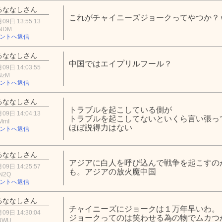
るななしさん
これがチャイニーズジョークってやつか？
09日 13:55:13
hNDM
ントへ返信
るななしさん
中国ではエイプリルフール？
09日 14:03:55
NzM
ントへ返信
るななしさん
トラブルを起こしている側が
09日 14:04:13
トラブルを起こしてないといくら言い張っ
MmI
ほぼ説得力はない
ントへ返信
るななしさん
アジアに白人を呼び込んで戦争を起こすの
09日 14:25:57
も。アジアの放火魔中国
hN2Q
ントへ返信
るななしさん
チャイニーズにジョークは１万年早いわ。
09日 14:30:04
ジョークってのは笑わせる為の物でムカつ
lNWU