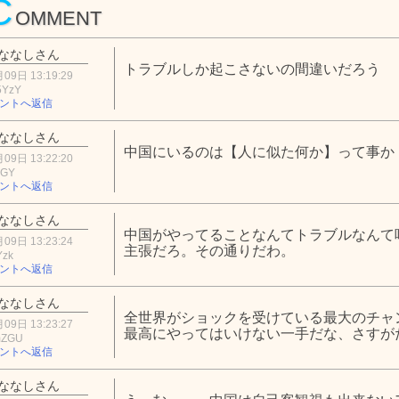
C
OMMENT
ななしさん
トラブルしか起こさないの間違いだろう
09日 13:19:29
5YzY
ントへ返信
ななしさん
中国にいるのは【人に似た何か】って事か
09日 13:22:20
ZGY
ントへ返信
ななしさん
中国がやってることなんてトラブルなんて
09日 13:23:24
主張だろ。その通りだわ。
Yzk
ントへ返信
ななしさん
全世界がショックを受けている最大のチャ
09日 13:23:27
最高にやってはいけない一手だな、さすが
mZGU
ントへ返信
ななしさん