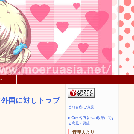
ok
て外国に対しトラブ
首相官邸 ご意見
e-Gov 各府省への政策に関す
る意見・要望
管理人より