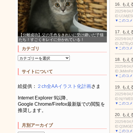
16.
もえ
2025年04月
ID:U1MjE5
▼このコメ
17.
もえ
【分離成功】父の毛色をきれいに受け継いだ子猫
2025年04月
たち！すごくキレイに分かれている！
ID:JlZTEy
▼このコメ
カテゴリ
18.
もえ
2025年04月
サイトについて
ID:JkMm
▼このコメ
絵提供：
２ch全AAイラスト化計画
さま
19.
もえ
2025年04月
Internet Explorer 9以降、
ID:NjYWE
▼このコメ
Google Chrome/Firefox最新版での閲覧を
推奨します。
20.
もえ
2025年04月
月別アーカイブ
ID:Q3MG
▼このコメ