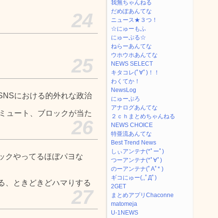
我無ちゃんねる
だめぽあんてな
24
ニュース★３つ！
☆にゅーもふ
にゅーぷる☆
ねらーあんてな
ウホウホあんてな
25
NEWS SELECT
キタコレ(ﾟ∀ﾟ)！！
わくてか！
NewsLog
SNSにおける的外れな政治
にゅーぷろ
アナログあんてな
もミュート、ブロックが当た
２ｃｈまとめちゃんねる
26
NEWS CHOICE
特亜流あんてな
Best Trend News
しぃアンテナ(*ﾟーﾟ)
ックやってるほぼパヨな
つーアンテナ(*ﾟ∀ﾟ)
のーアンテナ(ﾟAﾟ* )
ギコにゅー(,,ﾟДﾟ)
る、ときどきどハマりする
2GET
27
まとめアプリChaconne
matomeja
U-1NEWS