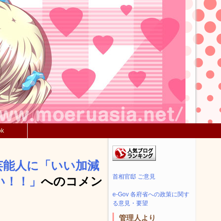
ok
芸能人に「いい加減
首相官邸 ご意見
い！！」
へのコメン
e-Gov 各府省への政策に関す
る意見・要望
管理人より