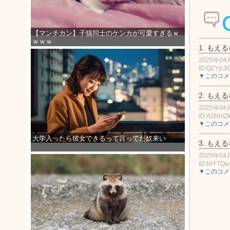
【マンチカン】子猫同士のケンカが可愛すぎるｗ
ｗｗｗ
1.
もえる
2025年04月
ID:Q2Yjc3
▼このコメ
2.
もえる
2025年04月
ID:A2NmZ
▼このコメ
大学入ったら彼女できるって言ってた奴来い
3.
もえる
2025年04月
ID:NiYTQ
▼このコメ