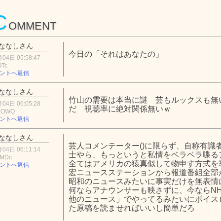
C
OMMENT
ななしさん
今日の「それはあなたの」
04日 05:58:47
OTc
ントへ返信
ななしさん
竹山の需要は本当に謎 芸もルックスも無
04日 06:05:28
だ 視聴率に絶対関係無いｗ
kOWQ
ントへ返信
ななしさん
芸人コメンテーター()に限らず、自称有識者
04日 06:11:14
士やら、もっというと私情をベラベラ喋るア
wMDc
全てはアメリカの猿真似して物申す方式を
ントへ返信
宏ニュースステーションから報道番組全部
昭和のニュースみたいに事実だけを無表情
何ならアナウンサーも映さずに、今ならN
他のニュース」でやってるみたいにボイス
た原稿を読ませればいいし簡単だろ