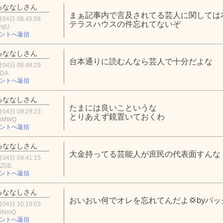
るななしさん
まぁ記事内で言及されてる芸人に関しては
04日 08:45:58
テラスハウスの件忘れてないぞ
NjU
ントへ返信
るななしさん
台本通りに読むんなら芸人で十分だよな
04日 08:48:29
ODA
ントへ返信
るななしさん
たまには良いこというな
04日 09:29:23
とりあえず鏡置いておくわ
FmMWQ
ントへ返信
るななしさん
大金持ってる芸能人が庶民の代表面すんな
04日 09:41:15
0ZGE
ントへ返信
るななしさん
おいおい何でオレを忘れてんだよ💢byパッ
04日 10:10:03
E5NmQ
ントへ返信