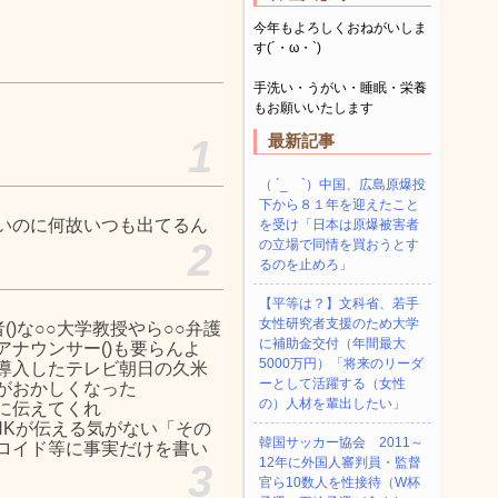
今年もよろしくおねがいしま
す(´・ω・`)
手洗い・うがい・睡眠・栄養
もお願いいたします
最新記事
1
（ ´_ゝ`）中国、広島原爆投
下から８１年を迎えたこと
いのに何故いつも出てるん
を受け「日本は原爆被害者
2
の立場で同情を買おうとす
るのを止めろ」
【平等は？】文科省、若手
女性研究者支援のため大学
()な○○大学教授やら○○弁護
に補助金交付（年間最大
ナウンサー()も要らんよ
5000万円）「将来のリーダ
導入したテレビ朝日の久米
ーとして活躍する（女性
がおかしくなった
の）人材を輩出したい」
に伝えてくれ
HKが伝える気がない「その
韓国サッカー協会 2011～
ロイド等に事実だけを書い
12年に外国人審判員・監督
3
官ら10数人を性接待（W杯