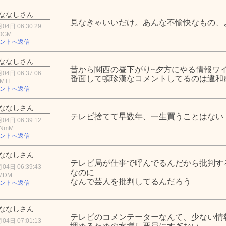
ななしさん
見なきゃいいだけ。あんな不愉快なもの、
04日 06:30:29
mOGM
ントへ返信
ななしさん
昔から関西の昼下がり~夕方にやる情報ワ
04日 06:37:06
番面して頓珍漢なコメントしてるのは違和
MTI
ントへ返信
ななしさん
テレビ捨てて早数年、一生買うことはない
04日 06:39:12
mNmM
ントへ返信
ななしさん
テレビ局が仕事で呼んでるんだから批判す
04日 06:39:43
なのに
jMDM
なんで芸人を批判してるんだろう
ントへ返信
ななしさん
テレビのコメンテーターなんて、少ない情
04日 07:01:13