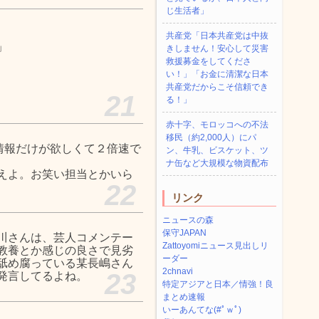
じ生活者」
共産党「日本共産党は中抜
」
きしません！安心して災害
救援募金をしてくださ
い！」「お金に清潔な日本
共産党だからこそ信頼でき
21
る！」
赤十字、モロッコへの不法
移民（約2,000人）にパ
は情報だけが欲しくて２倍速で
ン、牛乳、ビスケット、ツ
ナ缶など大規模な物資配布
えよ。お笑い担当とかいら
22
リンク
ニュースの森
保守JAPAN
川さんは、芸人コメンテー
Zattoyomiニュース見出しリ
教養とか感じの良さで見劣
ーダー
舐め腐っている某長嶋さん
2chnavi
23
発言してるよね。
特定アジアと日本／情強！良
まとめ速報
いーあんてな(#ﾟｗﾟ)