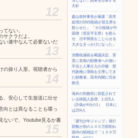
当しない」結果を公表する
方針
12
森山前幹事長が暴露「高市
総理のSNS投稿が習主席を
怒らせた」 「その投稿が中
ってない。
国側（習近平主席）を怒ら
のサクラだよ。
せ、日中関係をこじらせる
ない連中なんて必要ないだ
大きなきっかけになった」
13
消費税減税を閣議決定、背
景に首相の財務省への強い
不信と人事介入の示唆 歴
けの操り人形。視聴者から
代政権に増税を主導してき
14
た財務省、高市内閣に完全
敗北
海外の刑務所に収監されて
る、安心して生放送に出せ
いる韓国人急増、1,325人
（詐偽が4分の1） 日本に
意向とは異なることも喋っ
は254人
いで、Youtube見るか書
「週刊少年ジャンプ」発行
15
部数が初の１００万部割れ
国内の紙雑誌で「１００万
部超」ゼロに