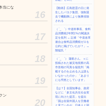
本当にな
【動画】広島慰霊の日に発
16
生したパヨク集団、強制退
去で機動隊により無事排除
される
（ ´_ゝ`）中道幹事長、食料
17
品消費税2年間1%の閣議決
定を批判 → 記者「中道改革
連合は食料品消費税ゼロを
公約に掲げていたが？」→
階猛氏「
18
（ ´_ゝ`） 蓮舫さん、ｘに
投稿された被災地視察の高
市首相の写真を猛批判「掲
載するのを止める人は誰も
いなかったのか」「あまり
19
にも愕然としています」
【は？】全国知事会、政府
などに「多文化共生社会実
クン
現に向けた提言」を提出
20
「国は在留外国人を労働者
と見ているが、日本人と同