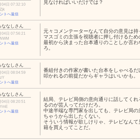
見なければいいだけでは？
04日 07:32:10
Zjk
ントへ返信
るななしさん
元々コメンテーターなんて自分の意見は持
04日 07:56:21
マスゴミの主張を視聴者に押し付けるため
kNWM
最初から決まった台本通りのことしか言わ
ントへ返信
ろ。
るななしさん
番組付きの作家が書いた台本をしゃべるだ
04日 08:04:59
叩かれるの前提だからギャラはいいかも。
NzY
ントへ返信
るななしさん
結局、テレビ局側の意向通りに話してくれ
04日 08:20:51
るのが芸人ってだけだろ。
iYmE
中途半端な専門家を出しても、テレビ局の
ントへ返信
ちゃうから出したくない。
そういう情報が欲しけりゃ、テレビなんて見な
籍を買えってことだ。