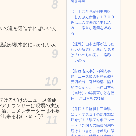
8
引き容疑
【！】共産党が刑事告訴
「しんぶん赤旗」１７００
件以上の虚偽購読申し込
々の道を邁進すればいいん
み 「厳重な処罰を求め
る」
【速報】山本太郎が去った
認識が根本的におかしいん
9
れいわ新選組、新たな党名
は「いのちの党」 略称
「いのち」
【財務省人事】内閣人事
局、エース級の財務官僚を
10
異例転出 官邸幹部「協力
的でなかった」※岸田首相
（当時）の秘書官などを歴
任 、岸田首相の後輩
続けるだけのニュース番組
)?アナウンサーは現場の実況
【外国人公務員】三重県、
?勿論、コメンテーターは不要
ぱよくマスコミの総攻撃に
11
出来るね(´・ω・`)?
屈せず！「県民対象アンケ
ート『外国人の職員採用を
続けるべきか』は差別に該