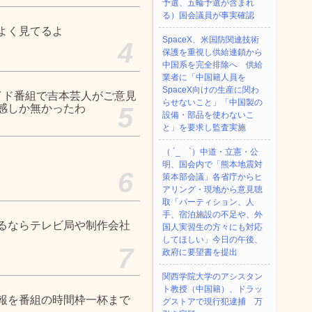
予選、五輪予選が含まれ
る）国会議員が事実確認
よく見てるよ
SpaceX、米国防関連技術
4
保護を重視し供給連鎖から
中国系を完全排除へ 供給
業者に「中国籍人員を
SpaceX向けの生産に関わ
イド番組で吉本芸人がご意見
らせないこと」「中国製の
感しか無かったわ
5
設備・部品を使わないこ
と」を要求し監査実施
（ ´_ゝ`）中道・立憲・公
明、国会内で「熊本地震対
6
策本部会議」各省庁からヒ
アリング・現地から意見聴
取「パーティション、人
手、宿泊施設の不足や、外
るならテレビ局や制作会社
国人実習生の方々にも対応
してほしい」今日の午後、
7
政府に要望書を提出
関西学院大学のアシスタン
ト教授（中国籍）、ドラッ
報を番組の時間枠一杯まで
グストアで現行犯逮捕 万