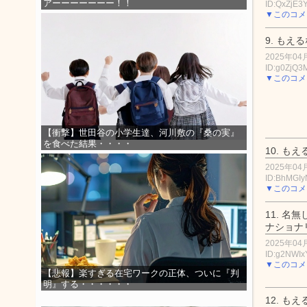
アーーーーーーー！！
ID:QxZjE3
▼このコメ
9.
もえる
2025年04月
ID:g0ZjQ3
▼このコメ
【衝撃】世田谷の小学生達、河川敷の『桑の実』
を食べた結果・・・・
10.
もえ
2025年04月
ID:BhMGI
▼このコメ
11.
名無
ナショナ
2025年04月
ID:g2NWI
▼このコメ
【悲報】楽すぎる在宅ワークの正体、ついに『判
明』する・・・・・・
12.
もえ