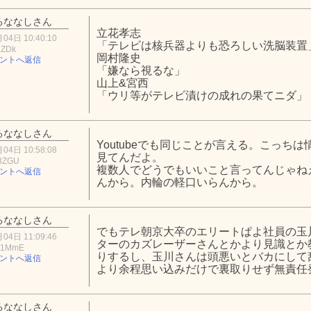
るななしさん
立花孝志
04日 10:40:10
「テレビは核兵器よりも恐ろしい洗脳装置
2ZDk
岡村隆史
ントへ返信
「嫌なら視るな」
山上&宮西
「ウリ等がテレビ漬けの成れの果てニダ」
るななしさん
Youtubeでも同じことが言える。こっち
04日 10:58:08
見てんだよ。
3ZGU
複数人でどうでもいいこと言ってんじゃね
ントへ返信
んから。内輪の軽口いらんから。
るななしさん
でもテレ朝京大卒のエリートぱよ社員の玉
04日 11:09:46
ターのカズレーザーさんとかより見識とか
E1MmE
りするし、玉川さんは頭悪いとバカにして
ントへ返信
より余程思い込みだけで裏取りせず無責任
るななしさん