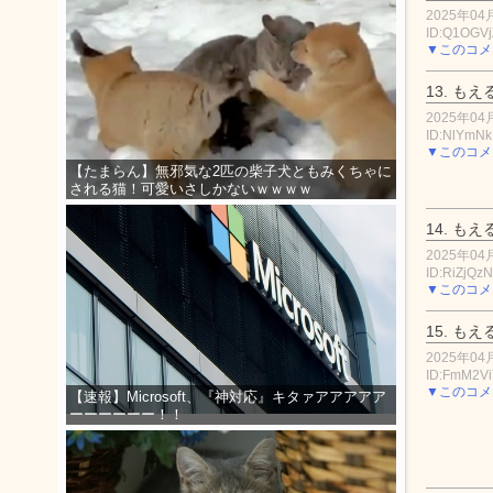
2025年04月
ID:Q1OGVj
▼このコメ
13.
もえ
2025年04月
ID:NlYmN
▼このコメ
【たまらん】無邪気な2匹の柴子犬ともみくちゃに
される猫！可愛いさしかないｗｗｗｗ
14.
もえ
2025年04月
ID:RiZjQz
▼このコメ
15.
もえ
2025年04月
ID:FmM2V
▼このコメ
【速報】Microsoft、『神対応』キタァアアアアア
ーーーーーー！！