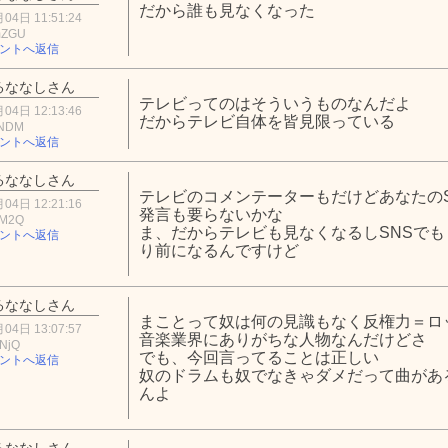
だから誰も見なくなった
04日 11:51:24
mZGU
ントへ返信
るななしさん
テレビってのはそういうものなんだよ
04日 12:13:46
だからテレビ自体を皆見限っている
hNDM
ントへ返信
るななしさん
テレビのコメンテーターもだけどあなたの
04日 12:21:16
発言も要らないかな
0M2Q
ま、だからテレビも見なくなるしSNSで
ントへ返信
り前になるんですけど
るななしさん
まことって奴は何の見識もなく反権力＝ロ
04日 13:07:57
音楽業界にありがちな人物なんだけどさ
NjQ
でも、今回言ってることは正しい
ントへ返信
奴のドラムも奴でなきゃダメだって曲があ
んよ
るななしさん