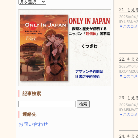
21.
もえ
2025年04月
ID:U5MzA
▼このコメ
22.
もえ
2025年04月
ID:Q4M2U
▼このコメ
記事検索
23.
もえ
2025年04月
ID:M5MW
連絡先
▼このコメ
お問い合わせ
24.
もえ