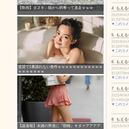
【動画】タヌキ、猫から餌奪って逃走ｗｗｗ
4.
もえる
2025年04月
ID:ZlZTF
▼このコメ
5.
もえる
2025年04月
ID:Q5NTdk
▼このコメ
6.
もえる
賃貸で1番譲れない条件ｗｗｗｗｗｗｗｗｗｗｗｗ
2025年04月
ｗｗｗｗｗｗｗ
ID:I3OTB
▼このコメ
7.
もえる
2025年04月
ID:Y4N2Z
▼このコメ
8.
もえる
【超速報】未婚の男達に『朗報』キタァアアアア
2025年04月