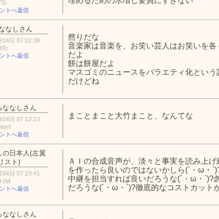
埋めるための水増し要員にすぎない
YTc
ントへ返信
ななしさん
然りだな
04日 07:02:38
音楽家は音楽を、お笑い芸人はお笑いを各
MTc
だよ
ントへ返信
餅は餅屋だよ
マスゴミのニュースをバラエティ化という
だけどね
るななしさん
まことまこと大竹まこと、なんてな
04日 07:12:23
yNmY
ントへ返信
しの日本人(左翼
ＡＩの合成音声が、淡々と事実を読み上げ
リスト)
を作ったら良いのではないかしら(´・ω・`
04日 07:15:41
中継を担当すれば良いだろうな(´・ω・`)
xYzM
だろうな(´・ω・`)?徹底的なコストカットが
ントへ返信
るななしさん