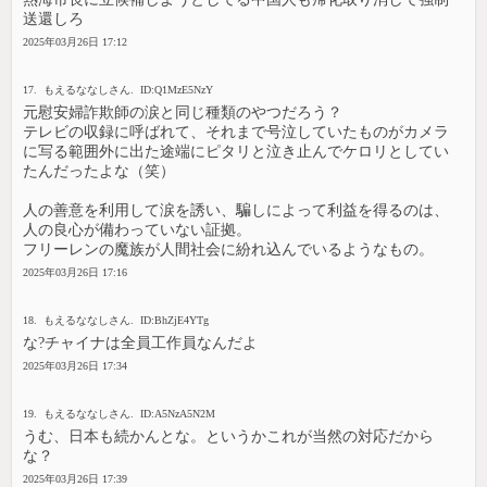
送還しろ
2025年03月26日 17:12
17. もえるななしさん. ID:Q1MzE5NzY
元慰安婦詐欺師の涙と同じ種類のやつだろう？
テレビの収録に呼ばれて、それまで号泣していたものがカメラ
に写る範囲外に出た途端にピタリと泣き止んでケロリとしてい
たんだったよな（笑）
人の善意を利用して涙を誘い、騙しによって利益を得るのは、
人の良心が備わっていない証拠。
フリーレンの魔族が人間社会に紛れ込んでいるようなもの。
2025年03月26日 17:16
18. もえるななしさん. ID:BhZjE4YTg
な?チャイナは全員工作員なんだよ
2025年03月26日 17:34
19. もえるななしさん. ID:A5NzA5N2M
うむ、日本も続かんとな。というかこれが当然の対応だから
な？
2025年03月26日 17:39