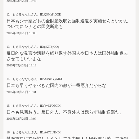
2025年03月26日 15:48
12. もえるななしさん. ID:Q5MzFiOGE
日本もシナ塵どもの全財産没収と強制送還を実施せんといかん
ついでにシナとの国交断絶も
2025年03月26日 16:03
13. もえるななしさん. ID:g4ZThjODg
反日的な発言や活動を繰り返す外国人や日本人は国外強制退去
させてもいいよな
2025年03月26日 16:13
14. もえるななしさん. ID:A4NmYyMGU
日本も早くやるべきだ国内の敵が一番厄介だからな
2025年03月26日 16:31
15. もえるななしさん. ID:YyZTQ5ODI
日本も見習おう。反日外人、不良外人は残らず強制送還だ。
2025年03月26日 17:07
16. もえるななしさん. ID:A4Y2U1NDI
熱海市長に立候補しようとしてる中国人も帰化取り消して強制