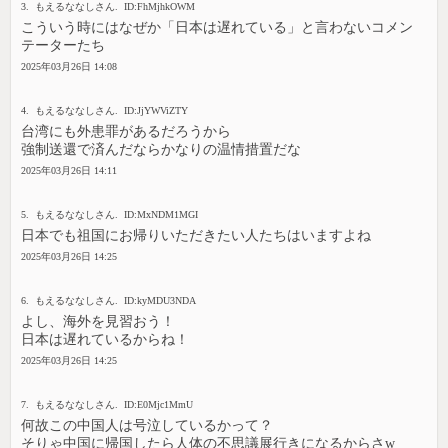
3. もえるななしさん. ID:FhMjhkOWM
こういう時にはなぜか「日本は遅れている」と言わないコメン
テーターたち
2025年03月26日 14:08
4. もえるななしさん. ID:JjYWViZTY
台湾にも外患罪があるだろうから
強制送還で済んだならかなりの温情措置だな
2025年03月26日 14:11
5. もえるななしさん. ID:MxNDM1MGI
日本でも祖国にお帰りいただきたい人たちはいますよね
2025年03月26日 14:25
6. もえるななしさん. ID:kyMDU3NDA
よし、海外を見習おう！
日本は遅れているからね！
2025年03月26日 14:25
7. もえるななしさん. ID:E0Mjc1MmU
何故この中国人は号泣しているかって？
そりゃ中国に帰国したら人体の不思議展行きになるからさw