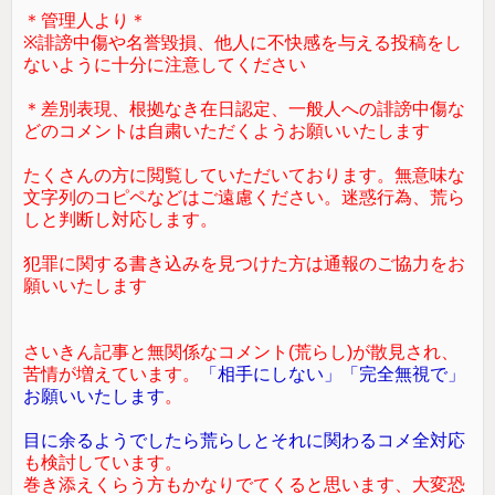
＊管理人より＊
※誹謗中傷や名誉毀損、他人に不快感を与える投稿をし
ないように十分に注意してください
＊差別表現、根拠なき在日認定、一般人への誹謗中傷な
どのコメントは自粛いただくようお願いいたします
たくさんの方に閲覧していただいております。無意味な
文字列のコピペなどはご遠慮ください。迷惑行為、荒ら
しと判断し対応します。
犯罪に関する書き込みを見つけた方は通報のご協力をお
願いいたします
さいきん記事と無関係なコメント(荒らし)が散見され、
苦情が増えています。
「相手にしない」「完全無視で」
お願いいたします
。
目に余るようでしたら荒らしとそれに関わるコメ全対応
も検討しています。
巻き添えくらう方もかなりでてくると思います、大変恐