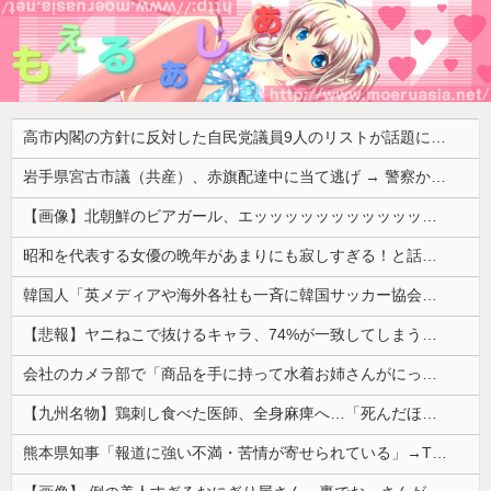
高市内閣の方針に反対した自民党議員9人のリストが話題に、「岩屋はどこへ行った？」との指摘もあるが……
岩手県宮古市議（共産）、赤旗配達中に当て逃げ → 警察から連絡が来て宮古署を訪れ事情聴取
【画像】北朝鮮のビアガール、エッッッッッッッッッッッッッッッッッ！
昭和を代表する女優の晩年があまりにも寂しすぎる！と話題に、自身の子供を餓死する寸前までネグレクトした挙句……
韓国人「英メディアや海外各社も一斉に韓国サッカー協会を巡る過去の不祥事を報道！」→「国際的な信用失墜の危機‥」
【悲報】ヤニねこで抜けるキャラ、74%が一致してしまうｗｗｗｗｗ
会社のカメラ部で「商品を手に持って水着お姉さんがにっこり」を撮影、だがお姉さんは素人アルバイトで親バレした結果……
【九州名物】鶏刺し食べた医師、全身麻痺へ…「死んだほうが良かったと思っていた」
熊本県知事「報道に強い不満・苦情が寄せられている」→TBSの報道特集がまさにそれな件