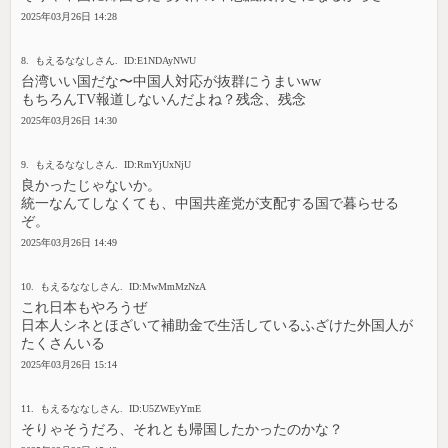
2025年03月26日 14:28
8. もえるななしさん. ID:E1NDAyNWU
台湾いい国だな〜中国人対応が抜群にうまいww
もちろんTV報道しないんだよね？残念、残念
2025年03月26日 14:30
9. もえるななしさん. ID:RmYjUxNjU
良かったじゃないか。
統一なんてしなくても、中国共産党が支配する国で暮らせる
ぞ。
2025年03月26日 14:49
10. もえるななしさん. ID:MwMmMzNzA
これ日本もやろうぜ
日本人シネとほざいて補助金で生活しているふざけた外国人が
たくさんいる
2025年03月26日 15:14
11. もえるななしさん. ID:U5ZWEyYmE
そりゃそうだろ、それとも帰国したかったのかな？