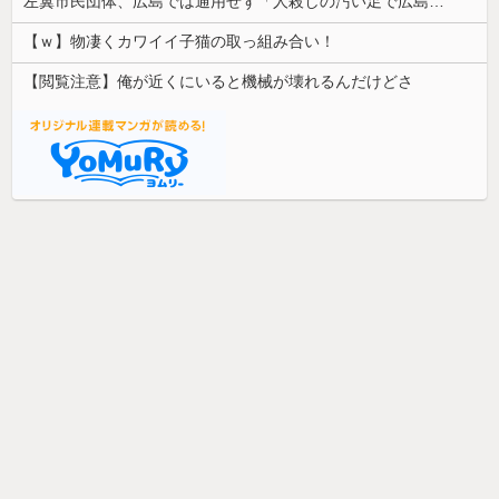
左翼市民団体、広島では通用せず「人殺しの汚い足で広島の土を踏むな！」→広島県民「お前らの方が汚いんじゃ！」「ワシらが広島県民じゃ」
【ｗ】物凄くカワイイ子猫の取っ組み合い！
【閲覧注意】俺が近くにいると機械が壊れるんだけどさ