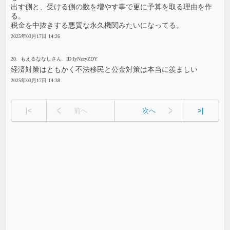
出す側と、受ける側の数を増やす事で更に予算を取る理由を作
る。
税金を中抜きする悪質な永久機関みたいになってる。
2025年03月17日 14:26
20. もえるななしさん. ID:IyNzcyZDY
経済対策はともかく不法移民と公金対策は本当に羨ましい
2025年03月17日 14:38
|<
前へ
次へ
>|