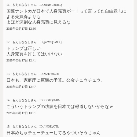
11. もえるななしさん. ID:ZhNmU3NmQ
国連ナントカが日本で人身売買がー！って言ってた自由意志に
よる売買春よりも
よほど深刻な人身売買に見えるな
2025年03月17日 12:36
12. もえるななしさん. ID:gzZWQ5MDQ
トランプは正しい
人身売買を許してはいけない
2025年03月17日 12:41
13. もえるななしさん. ID:ZiZDY0ZDI
日本も、家庭庁に巨額の予算。公金チュウチュウ。
2025年03月17日 12:47
14. もえるななしさん. ID:RlOTQ0MDc
こういうトランプの功績を日本では報道しないからなｗ
2025年03月17日 13:01
15. もえるななしさん. ID:JjNDEyOTk
日本めちゃチューチューしてるやついそうじゃん