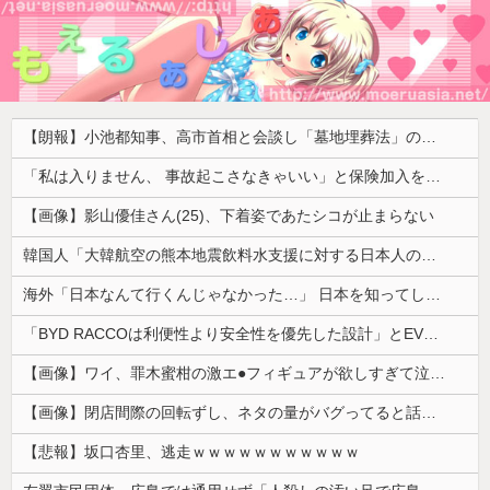
【朗報】小池都知事、高市首相と会談し「墓地埋葬法」の改正を要請 国と都が連携し民間への指導強化を進める方向で一致
「私は入りません、 事故起こさなきゃいい」と保険加入を勧められた推し活民が反発、保険代が勿体無いし事故起こしたとして……
【画像】影山優佳さん(25)、下着姿であたシコが止まらない
韓国人「大韓航空の熊本地震飲料水支援に対する日本人の反応をご覧ください・・・」→「」
海外「日本なんて行くんじゃなかった…」 日本を知ってしまったディズニー信者、帰国後『本家』に失望する事態に
「BYD RACCOは利便性より安全性を優先した設計」とEV推進派がスカスカ構造を絶賛、これがRACCOの一番の特徴よな
【画像】ワイ、罪木蜜柑の激エ●フィギュアが欲しすぎて泣く・・・・・・
【画像】閉店間際の回転ずし、ネタの量がバグってると話題にｗｗｗｗｗ
【悲報】坂口杏里、逃走ｗｗｗｗｗｗｗｗｗｗｗ