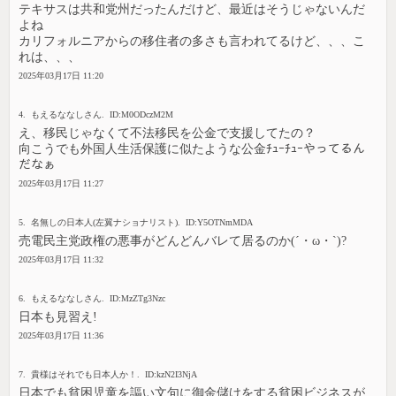
テキサスは共和党州だったんだけど、最近はそうじゃないんだ
よね
カリフォルニアからの移住者の多さも言われてるけど、、、こ
れは、、、
2025年03月17日 11:20
4. もえるななしさん. ID:M0ODczM2M
え、移民じゃなくて不法移民を公金で支援してたの？
向こうでも外国人生活保護に似たような公金ﾁｭｰﾁｭｰやってるん
だなぁ
2025年03月17日 11:27
5. 名無しの日本人(左翼ナショナリスト). ID:Y5OTNmMDA
売電民主党政権の悪事がどんどんバレて居るのか(´・ω・`)?
2025年03月17日 11:32
6. もえるななしさん. ID:MzZTg3Nzc
日本も見習え!
2025年03月17日 11:36
7. 貴様はそれでも日本人か！. ID:kzN2I3NjA
日本でも貧困児童を謳い文句に御金儲けをする貧困ビジネスが