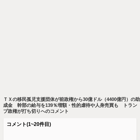
ＴＸの移民孤児支援団体が前政権から30億ドル（4400億円）の助
成金 幹部の給与を139％増額・性的虐待や人身売買も トラン
プ政権が打ち切り
へのコメント
コメント
(1~20件目)