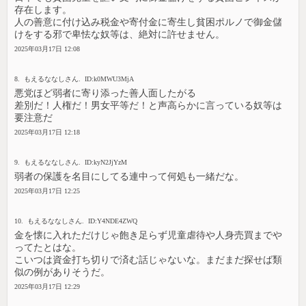
存在します。
人の善意に付け込み税金や寄付金に寄生し貧困ポルノで御金儲
けをする邪で卑怯な奴等は、絶対に許せません。
2025年03月17日 12:08
8. もえるななしさん. ID:k0MWU3MjA
悪党ほど弱者に寄り添った善人面したがる
差別だ！人権だ！男女平等だ！と声高らかに言っている奴等は
要注意だ
2025年03月17日 12:18
9. もえるななしさん. ID:kyN2JjYzM
弱者の保護を名目にしてる連中って何処も一緒だな。
2025年03月17日 12:25
10. もえるななしさん. ID:Y4NDE4ZWQ
金を懐に入れただけじゃ飽き足らず児童虐待や人身売買までや
ってたとはな。
こいつは資金打ち切りで済む話じゃないな。まだまだ探せば類
似の例がありそうだ。
2025年03月17日 12:29