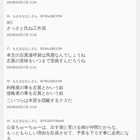
2025年03月17日 13:04
16. もえるななしさん. ID:MwZjRjY2M
※5
さっさと氏ね工作員
2025年03月17日 13:30
17. もえるななしさん. ID:MwZjRjY2M
本文の左翼連呼厨は馬鹿なんでしょうね
左翼の意味をいつまで歪曲すんだろうね
2025年03月17日 13:31
18. もえるななしさん. ID:MwZjRjY2M
利権屋の事を左翼とかいう奴
侵略者の事を左翼とかいう奴
こいつらは本質を隠蔽するクズだ
2025年03月17日 13:33
19. もえるななしさん. ID:E5ZDY1MmM
公金ちゅーちゅーは、出す側と受ける側が仲間だからな。
もっともらしい理由を乱発させて、予算を下ろす事に必死にな
る